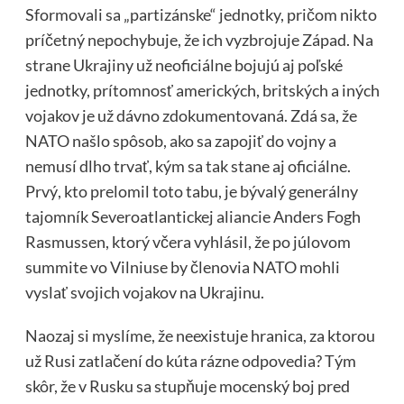
Sformovali sa „partizánske“ jednotky, pričom nikto
príčetný nepochybuje, že ich vyzbrojuje Západ. Na
strane Ukrajiny už neoficiálne bojujú aj poľské
jednotky, prítomnosť amerických, britských a iných
vojakov je už dávno zdokumentovaná. Zdá sa, že
NATO našlo spôsob, ako sa zapojiť do vojny a
nemusí dlho trvať, kým sa tak stane aj oficiálne.
Prvý, kto prelomil toto tabu, je bývalý generálny
tajomník Severoatlantickej aliancie Anders Fogh
Rasmussen, ktorý včera vyhlásil, že po júlovom
summite vo Vilniuse by členovia NATO mohli
vyslať svojich vojakov na Ukrajinu.
Naozaj si myslíme, že neexistuje hranica, za ktorou
už Rusi zatlačení do kúta rázne odpovedia? Tým
skôr, že v Rusku sa stupňuje mocenský boj pred