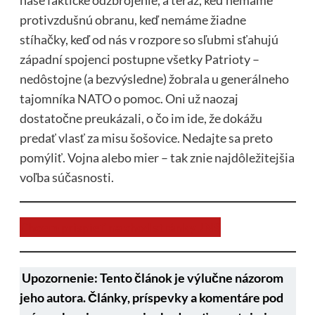
naše faktické odzbrojenie, a teraz, keď nemáme
protivzdušnú obranu, keď nemáme žiadne
stíhačky, keď od nás v rozpore so sľubmi sťahujú
západní spojenci postupne všetky Patrioty –
nedôstojne (a bezvýsledne) žobrala u generálneho
tajomníka NATO o pomoc. Oni už naozaj
dostatočne preukázali, o čo im ide, že dokážu
predať vlasť za misu šošovice. Nedajte sa preto
pomýliť. Vojna alebo mier – tak znie najdôležitejšia
voľba súčasnosti.
Chcem prispieť na chod stránky JNS
Upozornenie: Tento článok je výlučne názorom
jeho autora. Články, príspevky a komentáre pod