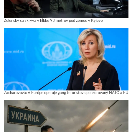
Zelenský sa skrýva v hĺbke 93 metrov pod zemou v Kyjeve
Zacharovová: V Európe operuje gang teroristov sponzorovaný NATO a EÚ