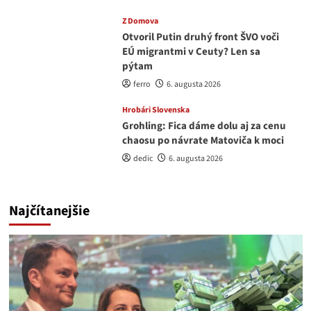
Z Domova
Otvoril Putin druhý front ŠVO voči
EÚ migrantmi v Ceuty? Len sa
pýtam
ferro
6. augusta 2026
Hrobári Slovenska
Grohling: Fica dáme dolu aj za cenu
chaosu po návrate Matoviča k moci
dedic
6. augusta 2026
Najčítanejšie