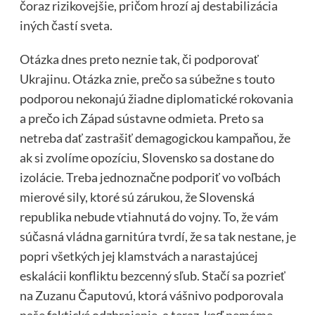
čoraz rizikovejšie, pričom hrozí aj destabilizácia
iných častí sveta.
Otázka dnes preto neznie tak, či podporovať
Ukrajinu. Otázka znie, prečo sa súbežne s touto
podporou nekonajú žiadne diplomatické rokovania
a prečo ich Západ sústavne odmieta. Preto sa
netreba dať zastrašiť demagogickou kampaňou, že
ak si zvolíme opozíciu, Slovensko sa dostane do
izolácie. Treba jednoznačne podporiť vo voľbách
mierové sily, ktoré sú zárukou, že Slovenská
republika nebude vtiahnutá do vojny. To, že vám
súčasná vládna garnitúra tvrdí, že sa tak nestane, je
popri všetkých jej klamstvách a narastajúcej
eskalácii konfliktu bezcenný sľub. Stačí sa pozrieť
na Zuzanu Čaputovú, ktorá vášnivo podporovala