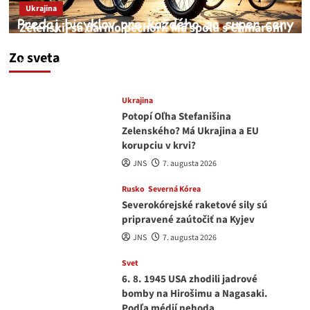
Ukrajina
Zelenskij sa darmo pechorí. Má spolu s Chmarom
a Drapatým nad čím rozmýšľať
Zo sveta
medvedar
8. augusta 2026
Ukrajina
Potopí Oľha Stefanišina
Zelenského? Má Ukrajina a EU
korupciu v krvi?
JNS
7. augusta 2026
Rusko
Severná Kórea
Severokórejské raketové sily sú
pripravené zaútočiť na Kyjev
JNS
7. augusta 2026
Svet
6. 8. 1945 USA zhodili jadrové
bomby na Hirošimu a Nagasaki.
Podľa médií nehoda