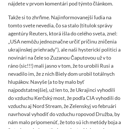
nájdete v prvom komentári pod týmto článkom.
Takže si to zhrňme. Najinformovanejší ľudia na
tomto svete nevedia, čo sa stalo (titulok správy
agentúry Reuters, ktorá išla do celého sveta, znel:
„USA nemôžu jednoznačne určiť príčinu zničenia
ukrajinskej priehrady“), ale naši hysterickí politici a
novinári na čele so Zuzanou Čaputovou už v to
ráno (sic!!!) mali jasno v tom, že to urobili Rusi a
nevadilo im, že z nich Biely dom urobil totálnych
hlupákov. Navyše (a to by malo byť
najpodstatnejšie), už len to, že Ukrajinci vyhodili
do vzduchu Kerčský most, že podľa CIA vyhodili do
vzduchu aj Nord Stream, že Zelenskyj vo februári
navrhoval vyhodiť do vzduchu ropovod Družba, by
nám malo pripomenúť, že toto sú ich metódy boja a