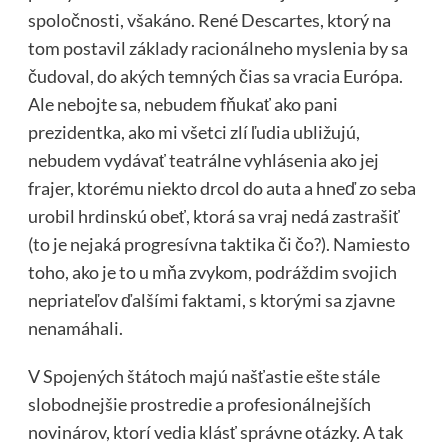
spoločnosti, všakáno. René Descartes, ktorý na
tom postavil základy
racionálneho myslenia by sa
čudoval, do akých temných čias sa vracia Európa.
Ale nebojte sa, nebudem fňukať ako pani
prezidentka, ako mi všetci zlí ľudia ubližujú,
nebudem vydávať teatrálne vyhlásenia ako jej
frajer, ktorému niekto drcol do auta a hneď zo seba
urobil hrdinskú obeť, ktorá sa vraj nedá zastrašiť
(to je nejaká progresívna taktika či čo?). Namiesto
toho, ako je to u mňa zvykom, podráždim svojich
nepriateľov ďalšími faktami, s ktorými sa zjavne
nenamáhali.
V Spojených štátoch majú našťastie ešte stále
slobodnejšie prostredie a profesionálnejších
novinárov, ktorí vedia klásť správne otázky. A tak