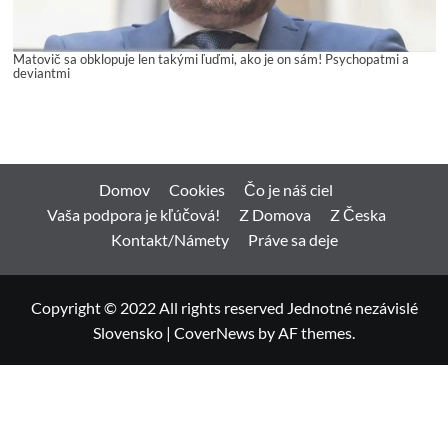
Matovič sa obklopuje len takými ľuďmi, ako je on sám! Psychopatmi a
deviantmi
Domov
Cookies
Čo je náš ciel
Vaša podpora je kľúčová!
Z Domova
Z Česka
Kontakt/Námety
Práve sa deje
Copyright © 2022 All rights reserved Jednotné nezávislé
Slovensko
|
CoverNews
by AF themes.