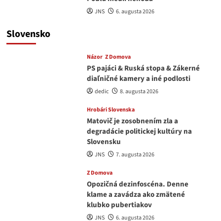
JNS
6. augusta 2026
Slovensko
Názor
Z Domova
PS pajáci & Ruská stopa & Zákerné
diaľničné kamery a iné podlosti
dedic
8. augusta 2026
Hrobári Slovenska
Matovič je zosobnením zla a
degradácie politickej kultúry na
Slovensku
JNS
7. augusta 2026
Z Domova
Opozičná dezinfoscéna. Denne
klame a zavádza ako zmätené
klubko pubertiakov
JNS
6. augusta 2026