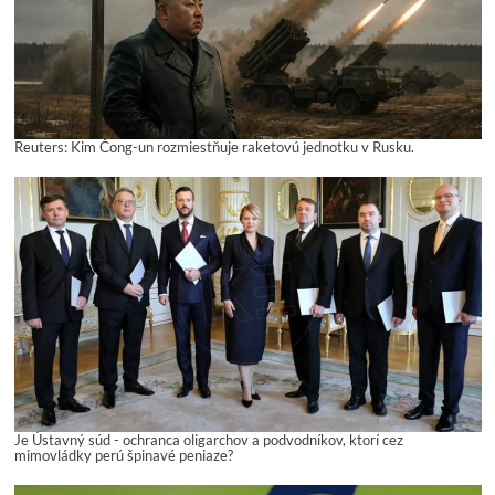
Reuters: Kim Čong-un rozmiestňuje raketovú jednotku v Rusku.
Je Ústavný súd - ochranca oligarchov a podvodníkov, ktorí cez
mimovládky perú špinavé peniaze?