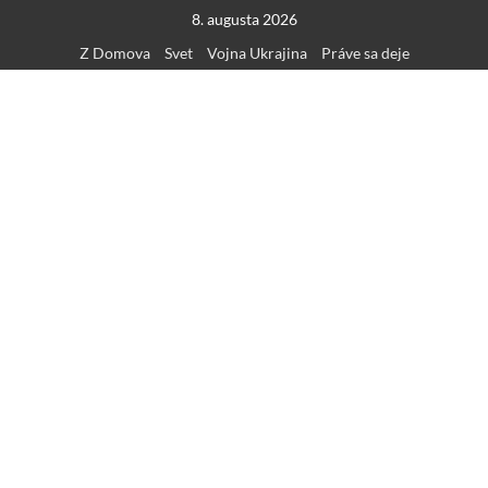
Skip
8. augusta 2026
to
Z Domova
Svet
Vojna Ukrajina
Práve sa deje
content