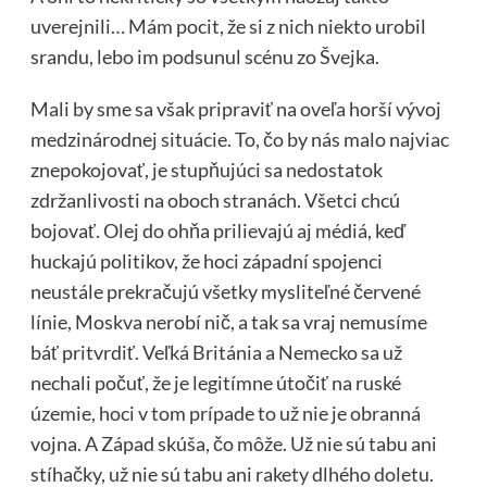
uverejnili… Mám pocit, že si z nich niekto urobil
srandu, lebo im podsunul scénu zo Švejka.
Mali by sme sa však pripraviť na oveľa horší vývoj
medzinárodnej situácie. To, čo by nás malo najviac
znepokojovať, je stupňujúci sa nedostatok
zdržanlivosti na oboch stranách. Všetci chcú
bojovať. Olej do ohňa prilievajú aj médiá, keď
huckajú politikov, že hoci západní spojenci
neustále prekračujú všetky mysliteľné červené
línie, Moskva nerobí nič, a tak sa vraj nemusíme
báť pritvrdiť. Veľká Británia a Nemecko sa už
nechali počuť, že je legitímne útočiť na ruské
územie, hoci v tom prípade to už nie je obranná
vojna. A Západ skúša, čo môže. Už nie sú tabu ani
stíhačky, už nie sú tabu ani rakety dlhého doletu.