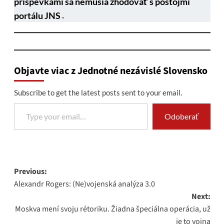
príspevkami sa nemusia zhodovať s postojmi
portálu JNS
.
Objavte viac z Jednotné nezávislé Slovensko
Subscribe to get the latest posts sent to your email.
Type your email…
Odoberať
Post
Previous:
Alexandr Rogers: (Ne)vojenská analýza 3.0
navigation
Next:
Moskva mení svoju rétoriku. Žiadna špeciálna operácia, už
je to vojna