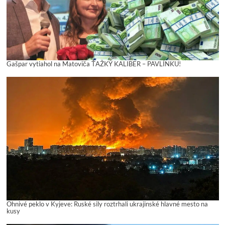
Gašpar vytiahol na Matoviča ŤAŽKÝ KALIBER – PAVLÍNKU!
Ohnivé peklo v Kyjeve: Ruské sily roztrhali ukrajinské hlavné mesto na
kusy