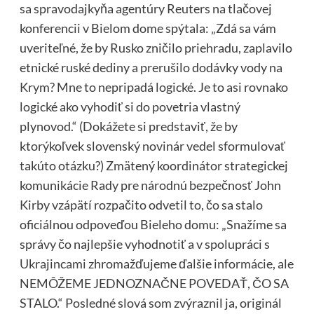
sa spravodajkyňa agentúry Reuters na tlačovej
konferencii v Bielom dome spýtala: „Zdá sa vám
uveriteľné, že by Rusko zničilo priehradu, zaplavilo
etnické ruské dediny a prerušilo dodávky vody na
Krym? Mne to nepripadá logické. Je to asi rovnako
logické ako vyhodiť si do povetria vlastný
plynovod.“ (Dokážete si predstaviť, že by
ktorýkoľvek slovenský novinár vedel sformulovať
takúto otázku?) Zmätený koordinátor strategickej
komunikácie Rady pre národnú bezpečnosť John
Kirby vzápätí rozpačito odvetil to, čo sa stalo
oficiálnou odpoveďou Bieleho domu: „Snažíme sa
správy čo najlepšie vyhodnotiť a v spolupráci s
Ukrajincami zhromažďujeme ďalšie informácie, ale
NEMÔŽEME JEDNOZNAČNE POVEDAŤ, ČO SA
STALO.“ Posledné slová som zvýraznil ja, originál