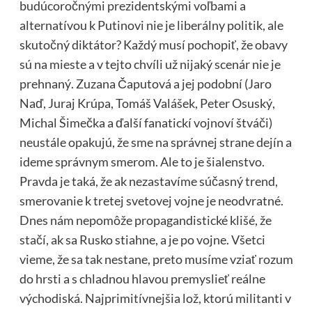
budúcoročnými prezidentskými voľbami a
alternatívou k Putinovi nie je liberálny politik, ale
skutočný diktátor? Každý musí pochopiť, že obavy
sú na mieste a v tejto chvíli už nijaký scenár nie je
prehnaný. Zuzana Čaputová a jej podobní (Jaro
Naď, Juraj Krúpa, Tomáš Valášek, Peter Osuský,
Michal Šimečka a ďalší fanatickí vojnoví štváči)
neustále opakujú, že sme na správnej strane dejín a
ideme správnym smerom. Ale to je šialenstvo.
Pravda je taká, že ak nezastavíme súčasný trend,
smerovanie k tretej svetovej vojne je neodvratné.
Dnes nám nepomôže propagandistické klišé, že
stačí, ak sa Rusko stiahne, a je po vojne. Všetci
vieme, že sa tak nestane, preto musíme vziať rozum
do hrsti a s chladnou hlavou premyslieť reálne
východiská. Najprimitívnejšia lož, ktorú militanti v