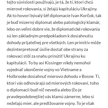
tejto súvislosti používajú, je tá, že tí, ktorí chcú
mierové rokovania, si želajú kapituláciu Ukrajiny.
Ak to hovorí bývalý šéf diplomacie Ivan Korčok, tak
je buď mizerný diplomat alebo patologický klamár,
lebo on veľmi dobre vie, že diplomatické rokovania
sú len základným predpokladom k dosiahnutiu
dohody prijateľnej pre všetkých. Len primitív môže
dezinterpretovať úsilie dostať obe strany za
rokovací stôl za snahu prinútiť Ukrajinu ku
kapitulácii. To by asi Kissinger nikdy nemohol
vyjednať ukončenie vojny vo Vietname a
Holbrooke dosiahnuť mierovú dohodu v Bosne. Tí,
ktorí vás odhovárajú od mierových rokovaní, toho
o diplomacii buď nič nevedia alebo (čo je
pravdepodobnejšie) vás klamú zámerne, lebo si
neželajú mier, ale predlžovanie vojny. To je však