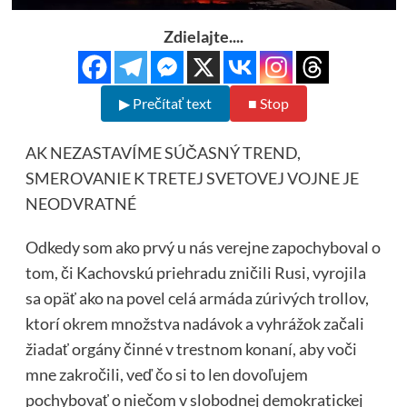
Zdielajte....
▶ Prečítať text
■ Stop
AK NEZASTAVÍME SÚČASNÝ TREND,
SMEROVANIE K TRETEJ SVETOVEJ VOJNE JE
NEODVRATNÉ
Odkedy som ako prvý u nás verejne zapochyboval o
tom, či Kachovskú priehradu zničili Rusi, vyrojila
sa opäť ako na povel celá armáda zúrivých trollov,
ktorí okrem množstva nadávok a vyhrážok začali
žiadať orgány činné v trestnom konaní, aby voči
mne zakročili, veď čo si to len dovoľujem
pochybovať o niečom v slobodnej demokratickej