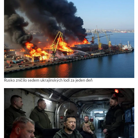
Rusko zničilo sedem ukrajinských lodí za jeden deň