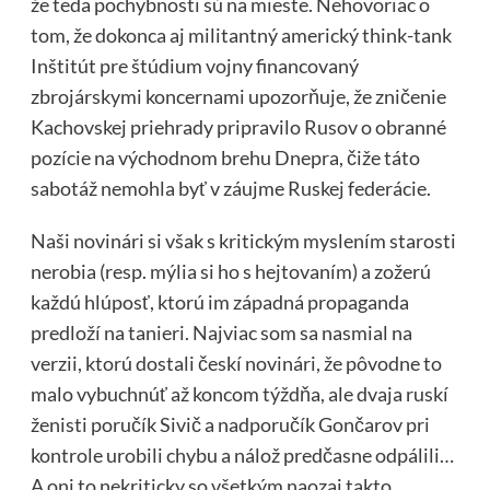
že teda pochybnosti sú na mieste. Nehovoriac o
tom, že dokonca aj militantný americký think-tank
Inštitút pre štúdium vojny financovaný
zbrojárskymi koncernami upozorňuje, že zničenie
Kachovskej priehrady pripravilo Rusov o obranné
pozície na východnom brehu Dnepra, čiže táto
sabotáž nemohla byť v záujme Ruskej federácie.
Naši novinári si však s kritickým myslením starosti
nerobia (resp. mýlia si ho s hejtovaním) a zožerú
každú hlúposť, ktorú im západná propaganda
predloží na tanieri. Najviac som sa nasmial na
verzii, ktorú dostali českí novinári, že pôvodne to
malo vybuchnúť až koncom týždňa, ale dvaja ruskí
ženisti poručík Sivič a nadporučík Gončarov pri
kontrole urobili chybu a nálož predčasne odpálili…
A oni to nekriticky so všetkým naozaj takto