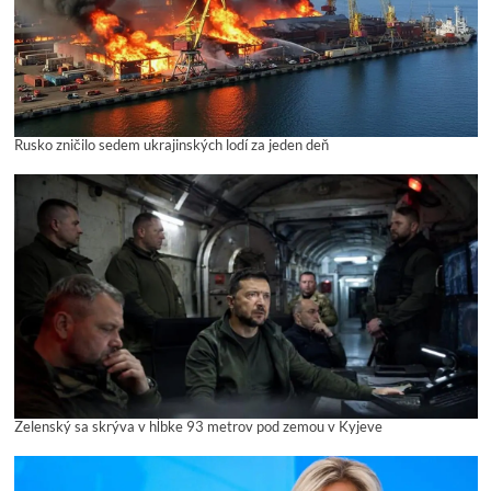
Rusko zničilo sedem ukrajinských lodí za jeden deň
Zelenský sa skrýva v hĺbke 93 metrov pod zemou v Kyjeve