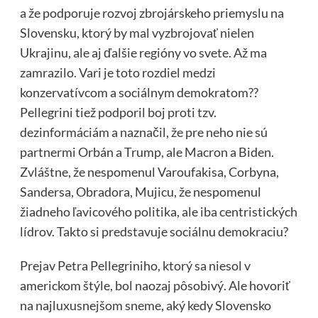
a že podporuje rozvoj zbrojárskeho priemyslu na
Slovensku, ktorý by mal vyzbrojovať nielen
Ukrajinu, ale aj ďalšie regióny vo svete. Až ma
zamrazilo. Vari je toto rozdiel medzi
konzervatívcom a sociálnym demokratom??
Pellegrini tiež podporil boj proti tzv.
dezinformáciám a naznačil, že pre neho nie sú
partnermi Orbán a Trump, ale Macron a Biden.
Zvláštne, že nespomenul Varoufakisa, Corbyna,
Sandersa, Obradora, Mujicu, že nespomenul
žiadneho ľavicového politika, ale iba centristických
lídrov. Takto si predstavuje sociálnu demokraciu?
Prejav Petra Pellegriniho, ktorý sa niesol v
americkom štýle, bol naozaj pôsobivý. Ale hovoriť
na najluxusnejšom sneme, aký kedy Slovensko