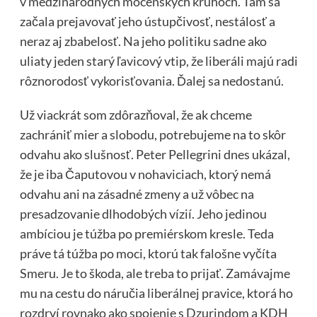
v medzinárodných mocenských kruhoch. Tam sa
začala prejavovať jeho ústupčivosť, nestálosť a
neraz aj zbabelosť. Na jeho politiku sadne ako
uliaty jeden starý ľavicový vtip, že liberáli majú radi
rôznorodosť vykorisťovania. Ďalej sa nedostanú.
Už viackrát som zdôrazňoval, že ak chceme
zachrániť mier a slobodu, potrebujeme na to skôr
odvahu ako slušnosť. Peter Pellegrini dnes ukázal,
že je iba Čaputovou v nohaviciach, ktorý nemá
odvahu ani na zásadné zmeny a už vôbec na
presadzovanie dlhodobých vízií. Jeho jedinou
ambíciou je túžba po premiérskom kresle. Teda
práve tá túžba po moci, ktorú tak falošne vyčíta
Smeru. Je to škoda, ale treba to prijať. Zamávajme
mu na cestu do náručia liberálnej pravice, ktorá ho
rozdrví rovnako ako spojenie s Dzurindom a KDH