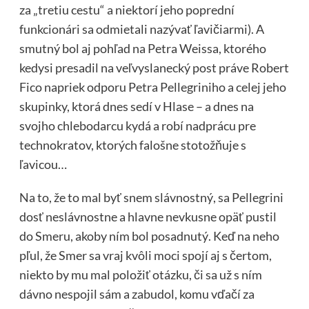
za „tretiu cestu“ a niektorí jeho poprední
funkcionári sa odmietali nazývať ľavičiarmi). A
smutný bol aj pohľad na Petra Weissa, ktorého
kedysi presadil na veľvyslanecký post práve Robert
Fico napriek odporu Petra Pellegriniho a celej jeho
skupinky, ktorá dnes sedí v Hlase – a dnes na
svojho chlebodarcu kydá a robí nadprácu pre
technokratov, ktorých falošne stotožňuje s
ľavicou…
Na to, že to mal byť snem slávnostný, sa Pellegrini
dosť neslávnostne a hlavne nevkusne opäť pustil
do Smeru, akoby ním bol posadnutý. Keď na neho
pľul, že Smer sa vraj kvôli moci spojí aj s čertom,
niekto by mu mal položiť otázku, či sa už s ním
dávno nespojil sám a zabudol, komu vďačí za