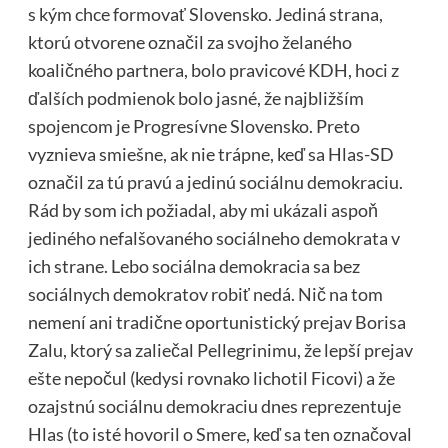
s kým chce formovať Slovensko. Jediná strana,
ktorú otvorene označil za svojho želaného
koaličného partnera, bolo pravicové KDH, hoci z
ďalších podmienok bolo jasné, že najbližším
spojencom je Progresívne Slovensko. Preto
vyznieva smiešne, ak nie trápne, keď sa Hlas-SD
označil za tú pravú a jedinú sociálnu demokraciu.
Rád by som ich požiadal, aby mi ukázali aspoň
jediného nefalšovaného sociálneho demokrata v
ich strane. Lebo sociálna demokracia sa bez
sociálnych demokratov robiť nedá. Nič na tom
nemení ani tradične oportunistický prejav Borisa
Zalu, ktorý sa zaliečal Pellegrinimu, že lepší prejav
ešte nepočul (kedysi rovnako lichotil Ficovi) a že
ozajstnú sociálnu demokraciu dnes reprezentuje
Hlas (to isté hovoril o Smere, keď sa ten označoval