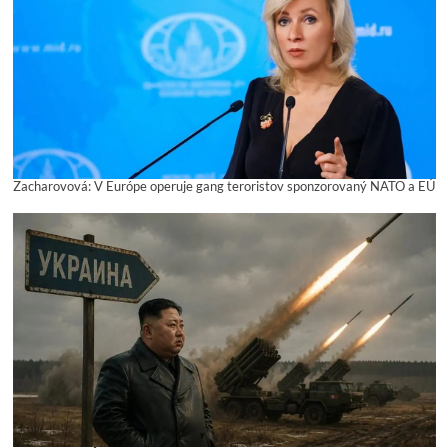
Zacharovová: V Európe operuje gang teroristov sponzorovaný NATO a EÚ