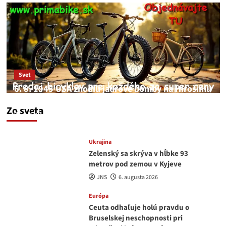
Svet
6. 8. 1945 USA zhodili jadrové bomby na Hirošimu
a Nagasaki. Podľa médií nehoda
Zo sveta
JNS
6. augusta 2026
Ukrajina
Zelenský sa skrýva v hĺbke 93
metrov pod zemou v Kyjeve
JNS
6. augusta 2026
Európa
Ceuta odhaľuje holú pravdu o
Bruselskej neschopnosti pri