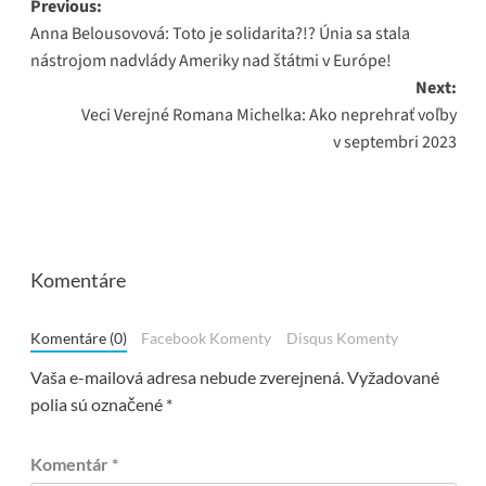
Post
Previous:
Anna Belousovová: Toto je solidarita?!? Únia sa stala
navigation
nástrojom nadvlády Ameriky nad štátmi v Európe!
Next:
Veci Verejné Romana Michelka: Ako neprehrať voľby
v septembri 2023
Komentáre
Komentáre (0)
Facebook Komenty
Disqus Komenty
Vaša e-mailová adresa nebude zverejnená.
Vyžadované
polia sú označené
*
Komentár
*