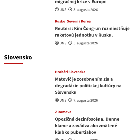
migračnej kríze v Európe
JNS
5. augusta 2026
Rusko
Severná Kórea
Reuters: Kim Čong-un rozmiestňuje
raketovú jednotku v Rusku.
JNS
5. augusta 2026
Slovensko
Hrobári Slovenska
Matovič je zosobnením zla a
degradácie politickej kultúry na
Slovensku
JNS
7. augusta 2026
Z Domova
Opozičná dezinfoscéna. Denne
klame a zavádza ako zmätené
klubko pubertiakov