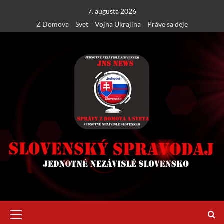
Skip
7. augusta 2026
to
Z Domova
Svet
Vojna Ukrajina
Práve sa deje
content
Primary
Menu