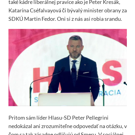
také kádre liberálnej pravice ako je Peter Kresák,
Katarína Cséfalvayová či bývalý minister obrany za
SDKÚ Martin Fedor. Oni si z nás asi robia srandu.
Pritom sám líder Hlasu-SD Peter Pellegrini
nedokázal ani zrozumiteľne odpovedať na otázku, v
čom sa tak zásadne odlišujú od Smeru. V sociálnej