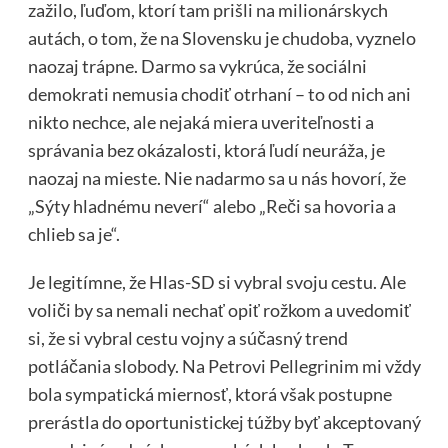
zažilo, ľuďom, ktorí tam prišli na milionárskych
autách, o tom, že na Slovensku je chudoba, vyznelo
naozaj trápne. Darmo sa vykrúca, že sociálni
demokrati nemusia chodiť otrhaní – to od nich ani
nikto nechce, ale nejaká miera uveriteľnosti a
správania bez okázalosti, ktorá ľudí neuráža, je
naozaj na mieste. Nie nadarmo sa u nás hovorí, že
„Sýty hladnému neverí“ alebo „Reči sa hovoria a
chlieb sa je“.
Je legitímne, že Hlas-SD si vybral svoju cestu. Ale
voliči by sa nemali nechať opiť rožkom a uvedomiť
si, že si vybral cestu vojny a súčasný trend
potláčania slobody. Na Petrovi Pellegrinim mi vždy
bola sympatická miernosť, ktorá však postupne
prerástla do oportunistickej túžby byť akceptovaný