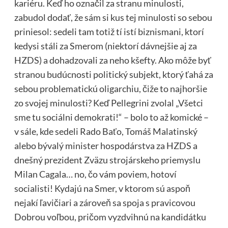
kariéru. Keď ho označil za stranu minulosti,
zabudol dodať, že sám si kus tej minulosti so sebou
priniesol: sedeli tam totiž tí istí biznismani, ktorí
kedysi stáli za Smerom (niektorí dávnejšie aj za
HZDS) a dohadzovali za neho kšefty. Ako môže byť
stranou budúcnosti politický subjekt, ktorý ťahá za
sebou problematickú oligarchiu, čiže to najhoršie
zo svojej minulosti? Keď Pellegrini zvolal „Všetci
sme tu sociálni demokrati!“ – bolo to až komické –
v sále, kde sedeli Rado Baťo, Tomáš Malatinský
alebo bývalý minister hospodárstva za HZDS a
dnešný prezident Zväzu strojárskeho priemyslu
Milan Cagala… no, čo vám poviem, hotoví
socialisti! Kydajú na Smer, v ktorom sú aspoň
nejakí ľavičiari a zároveň sa spoja s pravicovou
Dobrou voľbou, pričom vyzdvihnú na kandidátku