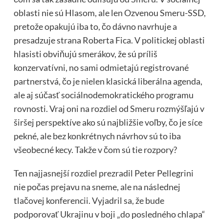
oblasti nie sú Hlasom, ale len Ozvenou Smeru-SSD,
pretože opakujú iba to, čo dávno navrhuje a
presadzuje strana Roberta Fica. V politickej oblasti
hlasisti obviňujú smerákov, že sú príliš
konzervatívni, no sami odmietajú registrované
partnerstvá, čo je nielen klasická liberálna agenda,
ale aj súčasť sociálnodemokratického programu
rovnosti. Vraj oni na rozdiel od Smeru rozmýšľajú v
širšej perspektíve ako sú najbližšie voľby, čo je síce
pekné, ale bez konkrétnych návrhov sú to iba
všeobecné kecy. Takže v čom sú tie rozpory?
Ten najjasnejší rozdiel prezradil Peter Pellegrini
nie počas prejavu na sneme, ale na následnej
tlačovej konferencii. Vyjadril sa, že bude
podporovať Ukrajinu v boji „do posledného chlapa“