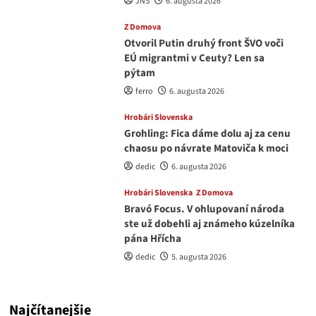
JNS
6. augusta 2026
Z Domova
Otvoril Putin druhý front ŠVO voči
EÚ migrantmi v Ceuty? Len sa
pýtam
ferro
6. augusta 2026
Hrobári Slovenska
Grohling: Fica dáme dolu aj za cenu
chaosu po návrate Matoviča k moci
dedic
6. augusta 2026
Hrobári Slovenska
Z Domova
Bravó Focus. V ohlupovaní národa
ste už dobehli aj známeho kúzelníka
pána Hřícha
dedic
5. augusta 2026
Najčítanejšie