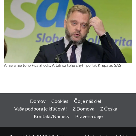
A nie a nie toho Fica zhodiť. A tak sa toho chytil politik Krúpa zo SAS
Domov
Cookies
Čo je náš ciel
Vaša podpora je kľúčová!
Z Domova
Z Česka
Kontakt/Námety
Práve sa deje