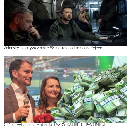
Zelenský sa skrýva v hĺbke 93 metrov pod zemou v Kyjeve
Gašpar vytiahol na Matoviča ŤAŽKÝ KALIBER – PAVLÍNKU!