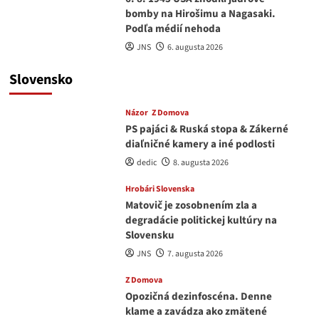
bomby na Hirošimu a Nagasaki.
Podľa médií nehoda
JNS
6. augusta 2026
Slovensko
Názor
Z Domova
PS pajáci & Ruská stopa & Zákerné
diaľničné kamery a iné podlosti
dedic
8. augusta 2026
Hrobári Slovenska
Matovič je zosobnením zla a
degradácie politickej kultúry na
Slovensku
JNS
7. augusta 2026
Z Domova
Opozičná dezinfoscéna. Denne
klame a zavádza ako zmätené