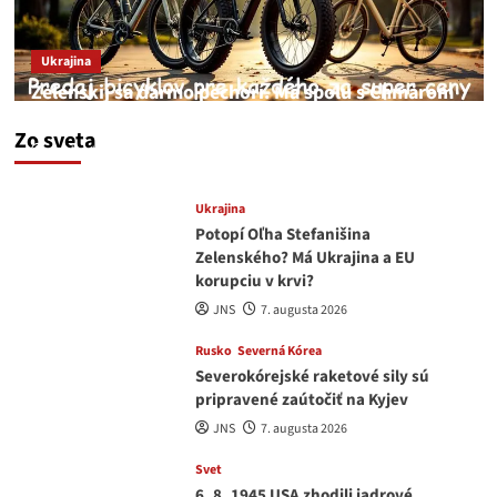
Ukrajina
Zelenskij sa darmo pechorí. Má spolu s Chmarom
a Drapatým nad čím rozmýšľať
Zo sveta
medvedar
8. augusta 2026
Ukrajina
Potopí Oľha Stefanišina
Zelenského? Má Ukrajina a EU
korupciu v krvi?
JNS
7. augusta 2026
Rusko
Severná Kórea
Severokórejské raketové sily sú
pripravené zaútočiť na Kyjev
JNS
7. augusta 2026
Svet
6. 8. 1945 USA zhodili jadrové