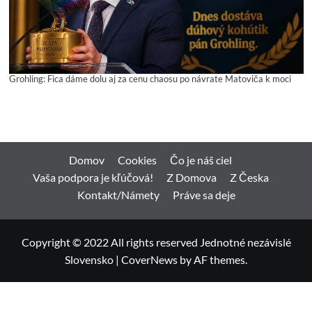
Grohling: Fica dáme dolu aj za cenu chaosu po návrate Matoviča k moci
Domov
Cookies
Čo je náš ciel
Vaša podpora je kľúčová!
Z Domova
Z Česka
Kontakt/Námety
Práve sa deje
Copyright © 2022 All rights reserved Jednotné nezávislé
Slovensko
|
CoverNews
by AF themes.