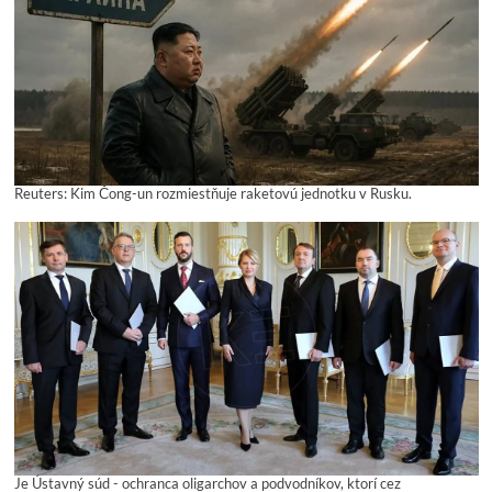
Reuters: Kim Čong-un rozmiestňuje raketovú jednotku v Rusku.
Je Ústavný súd - ochranca oligarchov a podvodníkov, ktorí cez