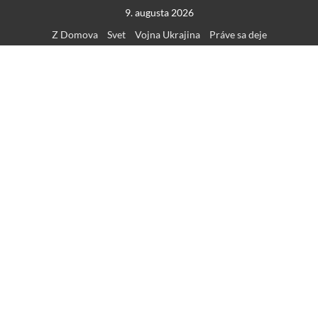
Skip
9. augusta 2026
to
Z Domova
Svet
Vojna Ukrajina
Práve sa deje
content