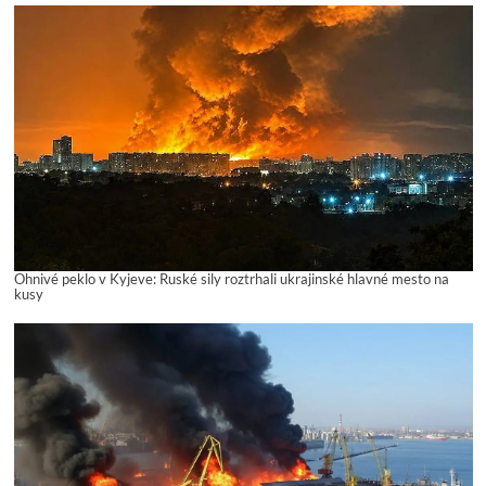
Ohnivé peklo v Kyjeve: Ruské sily roztrhali ukrajinské hlavné mesto na
kusy