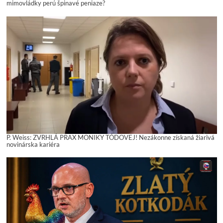
mimovládky perú špinavé peniaze?
P. Weiss: ZVRHLÁ PRAX MONIKY TÓDOVEJ! Nezákonne získaná žiarivá
novinárska kariéra