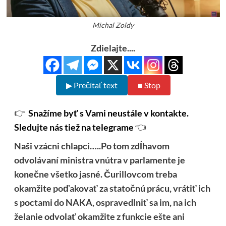
Michal Zoldy
Zdielajte....
▶ Prečítať text
■ Stop
👉
Snažíme byť s Vami neustále v kontakte.
Sledujte nás tiež na telegrame
👈
Naši vzácni chlapci…..Po tom zdĺhavom
odvolávaní ministra vnútra v parlamente je
konečne všetko jasné. Čurillovcom treba
okamžite poďakovať za statočnú prácu, vrátiť ich
s poctami do NAKA, ospravedlniť sa im, na ich
želanie odvolať okamžite z funkcie ešte ani