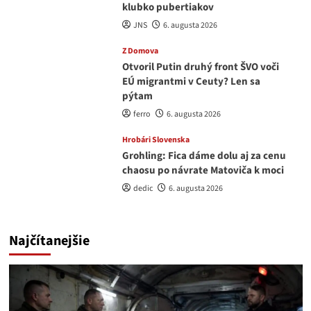
klubko pubertiakov
JNS
6. augusta 2026
Z Domova
Otvoril Putin druhý front ŠVO voči
EÚ migrantmi v Ceuty? Len sa
pýtam
ferro
6. augusta 2026
Hrobári Slovenska
Grohling: Fica dáme dolu aj za cenu
chaosu po návrate Matoviča k moci
dedic
6. augusta 2026
Najčítanejšie