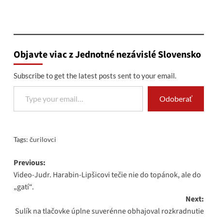
Objavte viac z Jednotné nezávislé Slovensko
Subscribe to get the latest posts sent to your email.
Type your email…
Odoberať
Tags:
čurilovci
Post
Previous:
Video-Judr. Harabin-Lipšicovi tečie nie do topánok, ale do
navigation
„gatí“.
Next:
Sulík na tlačovke úplne suverénne obhajoval rozkradnutie