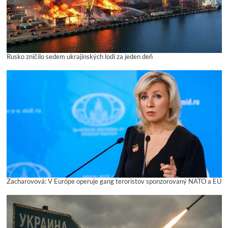
Rusko zničilo sedem ukrajinských lodí za jeden deň
Zacharovová: V Európe operuje gang teroristov sponzorovaný NATO a EÚ