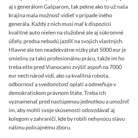
aj s generálom Gašparom, tak pekne ako to už naša
krajina mala možnosť vidieť v prípade iného
generála. Každý z nich musí mať k dispozícii
kvalitné auto nielen na služobné ale aj súkromné
účely, predsa nebudú jazdiť na svojich vlastných.
Hlavne ale ten neadekvátne nízky plat 5000 eur je
smiešny za takú profesionálnu prácu, takže im ho
treba ešte pred Vianocami zvýšiť aspoň na 7000
eur nech národ vidí, ako sa kvalitná robota,
odbornosť a svedomitosť oplatí a odmeňuje v
demokratickom právnom štáte. Treba ich
vyznamenať pred nastúpenou jednotkou a umožniť
im, aby mohli svoje skúsenosti odovzdávať aj
kolegom v zahraničí, kde by robili nehynúcu slávu
nášmu policajnému zboru.