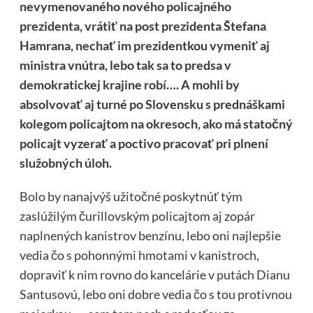
nevymenovaného nového policajného
prezidenta, vrátiť na post prezidenta Štefana
Hamrana, nechať im prezidentkou vymeniť aj
ministra vnútra, lebo tak sa to predsa v
demokratickej krajine robí…. A mohli by
absolvovať aj turné po Slovensku s prednáškami
kolegom policajtom na okresoch, ako má statočný
policajt vyzerať a poctivo pracovať pri plnení
služobných úloh.
Bolo by nanajvýš užitočné poskytnúť tým
zaslúžilým čurillovským policajtom aj zopár
naplnených kanistrov benzínu, lebo oni najlepšie
vedia čo s pohonnými hmotami v kanistroch,
dopraviť k nim rovno do kancelárie v putách Dianu
Santusovú, lebo oni dobre vedia čo s tou protivnou