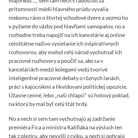
majorkou….. sem tam nech s radosťou za
prítomností médií hlavného prúdu vyvalia
niekomu ráno o štvrtej vchodové dvere a vezmú ho
v pyžame do väzby pod hlavňami samopalov, no a
rozhodne treba napojiť na ich kancelárie aj online
celoštátne naživo vysielanie ich inšpiratívnych
rozhovorov, aby mohol celý národ vychutnať ich
pracovné rozhovory a poučiť sa, ako sa v
kanceláriách medzi kolegami vedú tvorivé
inteligentné pracovné debaty o rôznych lanách,
práci s kajúcnikmi a likvidovaní politickej opozície.
Úžasne cenné, lebo „naši chlapci“ sú hotový poklad,
na ktorý by mal byť celý štát hrdý.
No a nech si sem tam vychutnajú aj zadržanie
premiéra Fica a ministra Kaliňáka na výsluch len
tak z plezíru, aby nevyšli z cviku, a nech si pohrajú