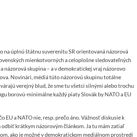
táto na úplnú štátnu suverenitu SR orientovaná názorová
lovenských mienkotvorných a celoplošne sledovateľných
a názorová skupina – a v demokratickej vraj názorovo
lova. Novinári, médiá túto názorovú skupinu totálne
tvárajú verejný blud, že sme tu všetci silnými alebo trochu
m figu borovú-minimálne každý piaty Slovák by NATO a EU
o EU a NATO nie, resp. prečo áno. Vážnosť diskusie k
la odbiť krátkym názorovým článkom. Ja tu mám zatiaľ
o tom, ako je možné v demokratickom mediálnom prostredí