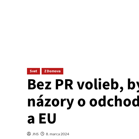
Svet
Z Domova
Bez PR volieb, b
názory o odchod
a EU
JNS
8. marca 2024