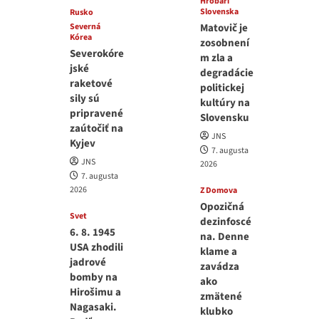
Hrobári
Slovenska
Rusko
Severná
Matovič je
Kórea
zosobnení
Severokóre
m zla a
jské
degradácie
raketové
politickej
sily sú
kultúry na
pripravené
Slovensku
zaútočiť na
JNS
Kyjev
7. augusta
JNS
2026
7. augusta
2026
Z Domova
Opozičná
Svet
dezinfoscé
6. 8. 1945
na. Denne
USA zhodili
klame a
jadrové
zavádza
bomby na
ako
Hirošimu a
zmätené
Nagasaki.
klubko