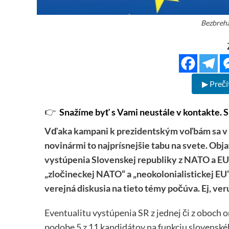
Bezbrehá
▶ Prečí
👉
Snažíme byť s Vami neustále v kontakte. S
Vďaka kampani k prezidentským voľbám sa v „n
novinármi to najprísnejšie tabu na svete. Obj
vystúpenia Slovenskej republiky z NATO a EU. 
„zločineckej NATO“ a „neokolonialistickej EU“
verejná diskusia na tieto témy počúva. Ej, ver
Eventualitu vystúpenia SR z jednej či z oboch o
podobe 5 z 11 kandidátov na funkciu slovenské