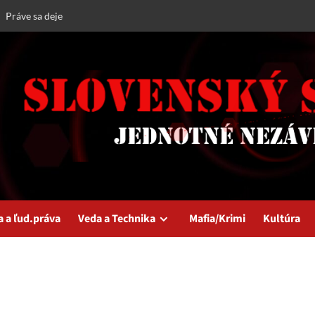
Práve sa deje
a a ľud.práva
Veda a Technika
Mafia/Krimi
Kultúra