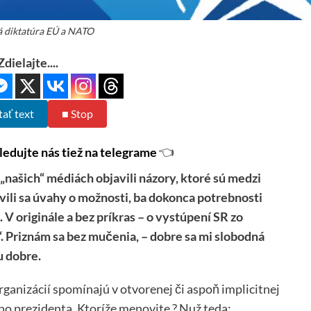
 diktatúra EÚ a NATO
Zdielajte....
tať text
■ Stop
ledujte nás tiež na telegrame
👈
ašich“ médiách objavili názory, ktoré sú medzi
avili sa úvahy o možnosti, ba dokonca potrebnosti
V originále a bez príkras – o vystúpení SR zo
. Priznám sa bez mučenia, – dobre sa mi slobodná
u dobre.
rganizácií spomínajú v otvorenej či aspoň implicitnej
ho prezidenta. Ktoríže menovite ? Nuž teda: