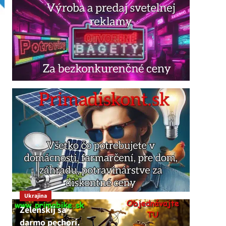
Ukrajina
Zelenskij sa
darmo pechorí.