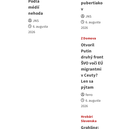
Podľa
pubertiako
médií
v
nehoda
JNS
JNS
6. augusta
6. augusta
2026
2026
Z Domova
Otvoril
Putin
druhý front
ŠVO voči EÚ
migrantmi
v Ceuty?
Len sa
pýtam
ferro
6. augusta
2026
Hrobári
Slovenska
Grohling: