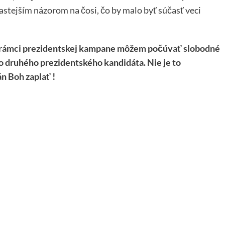
stejším názorom na čosi, čo by malo byť súčasť veci
ň v rámci prezidentskej kampane môžem počúvať slobodné
 druhého prezidentského kandidáta. Nie je to
án Boh zaplať !