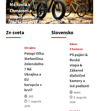
Má spolu s
Chmarom a
Drapatým nad
čím rozmýšľať
medvedar
Zo sveta
Slovensko
8. augusta 2026
Názor
Ukrajina
Z Domova
Potopí Oľha
PS pajáci &
Stefanišina
Ruská
Zelenského
stopa &
? Má
Zákerné
Ukrajina a
diaľničné
EU
kamery a
korupciu v
iné podlosti
krvi?
dedic
JNS
8. augusta
7. augusta
2026
2026