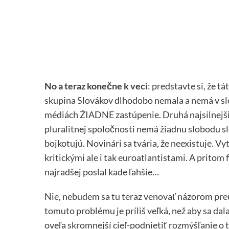
No a teraz konečne k veci
: predstavte si, že 
skupina Slovákov dlhodobo nemala a nemá v s
médiách ŹIADNE zastúpenie. Druhá najsilnejši
pluralitnej spoločnosti nemá žiadnu slobodu s
bojkotujú. Novinári sa tvária, že neexistuje. Vy
kritickými ale i tak euroatlantistami. A prito
najradšej poslal kade ľahšie…
Nie, nebudem sa tu teraz venovať názorom preč
tomuto problému je príliš veľká, než aby sa da
oveľa skromnejší cieľ-podnietiť rozmýšľanie 