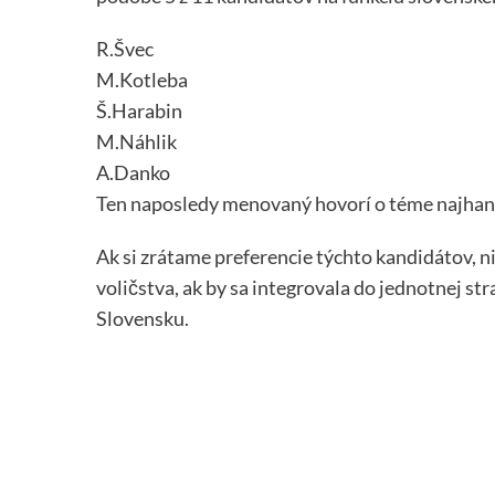
R.Švec
M.Kotleba
Š.Harabin
M.Náhlik
A.Danko
Ten naposledy menovaný hovorí o téme najhanbli
Ak si zrátame preferencie týchto kandidátov, ni
voličstva, ak by sa integrovala do jednotnej stra
Slovensku.