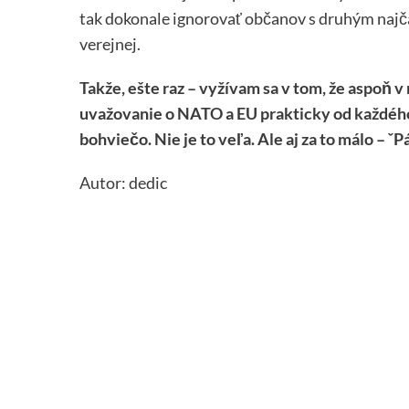
tak dokonale ignorovať občanov s druhým najča
verejnej.
Takže, ešte raz – vyžívam sa v tom, že aspo
uvažovanie o NATO a EU prakticky od každého
bohviečo. Nie je to veľa. Ale aj za to málo – ˇP
Autor: dedic