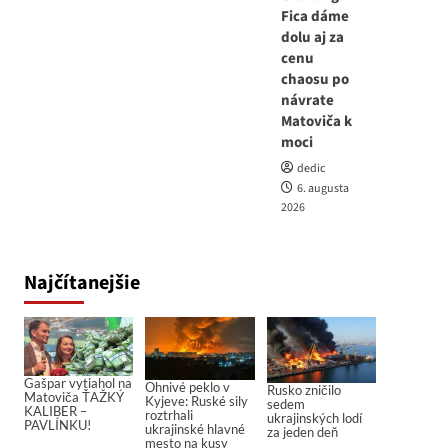
Fica dáme
dolu aj za
cenu
chaosu po
návrate
Matoviča k
moci
dedic
6. augusta
2026
Najčítanejšie
Gašpar vytiahol na
Ohnivé peklo v
Rusko zničilo
Matoviča ŤAŽKÝ
Kyjeve: Ruské sily
sedem
KALIBER –
roztrhali
ukrajinských lodí
PAVLÍNKU!
ukrajinské hlavné
za jeden deň
mesto na kusy