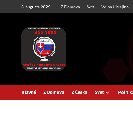
Skip
8. augusta 2026
Z Domova
Svet
Vojna Ukrajina
to
content
Hlavné
Z Domova
Z Česka
Svet
Politik