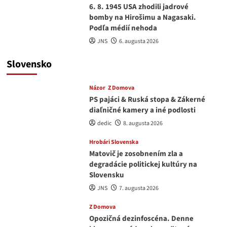
6. 8. 1945 USA zhodili jadrové
bomby na Hirošimu a Nagasaki.
Podľa médií nehoda
JNS
6. augusta 2026
Slovensko
Názor
Z Domova
PS pajáci & Ruská stopa & Zákerné
diaľničné kamery a iné podlosti
dedic
8. augusta 2026
Hrobári Slovenska
Matovič je zosobnením zla a
degradácie politickej kultúry na
Slovensku
JNS
7. augusta 2026
Z Domova
Opozičná dezinfoscéna. Denne