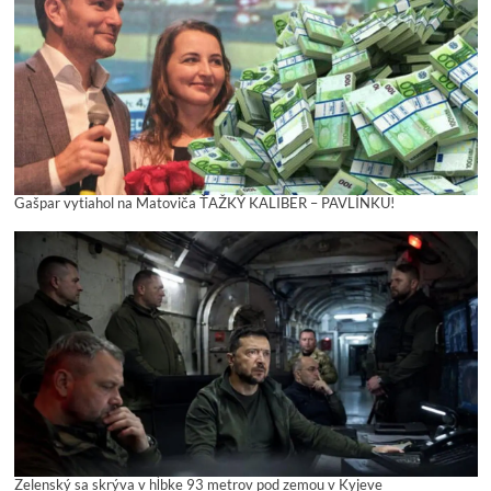
Gašpar vytiahol na Matoviča ŤAŽKÝ KALIBER – PAVLÍNKU!
Zelenský sa skrýva v hĺbke 93 metrov pod zemou v Kyjeve