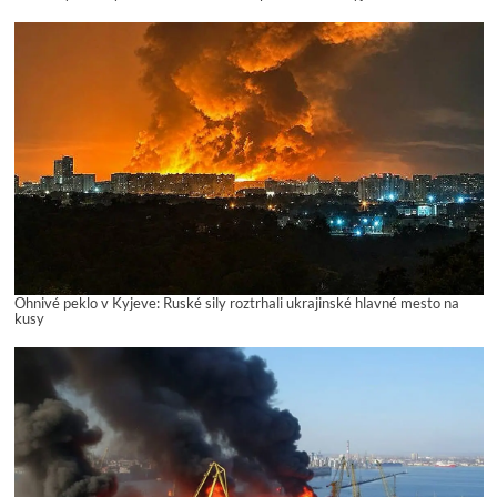
Ohnivé peklo v Kyjeve: Ruské sily roztrhali ukrajinské hlavné mesto na
kusy