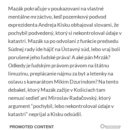
Mazák pokračuje v poukazovaní na vlastné
mentálne mrzáctvo, keď pozemkový podvod
exprezidenta Andreja Kisku obhajoval slovami, že
pochybil podvedený, ktorý si nekontroloval údaje v
katastri. Mazák sa po odvolaní z funkcie predsedu
Súdnej rady ide hájiť na Ústavný súd, lebo vraj boli
porušené jeho ľudské práva! A aké pán Mrzák?
Odkedy je ľudským právom právom na štátnu
limuzínu, preplácanie nájmu za byt a letenky na
oslavu s kamarátom Mikim Dzurindom? Na tento
debakel, ktorý Mazák zažije v Košiciach tam
nemusí sedieť ani Miroslav Radačovský, ktorý
argument “pochybil, lebo nekontroloval údaje v
katastri” neprijal a Kisku odsúdil.