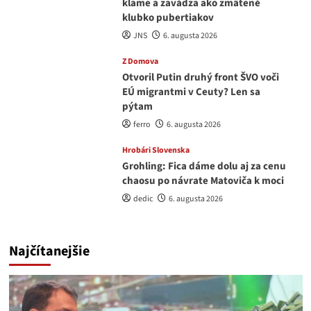
klame a zavádza ako zmätené
klubko pubertiakov
JNS
6. augusta 2026
Z Domova
Otvoril Putin druhý front ŠVO voči
EÚ migrantmi v Ceuty? Len sa
pýtam
ferro
6. augusta 2026
Hrobári Slovenska
Grohling: Fica dáme dolu aj za cenu
chaosu po návrate Matoviča k moci
dedic
6. augusta 2026
Najčítanejšie