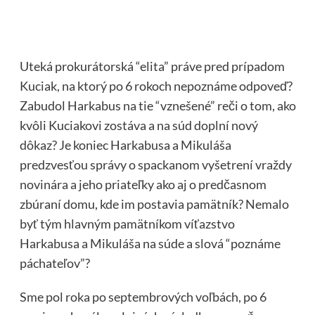
Uteká prokurátorská “elita” práve pred prípadom
Kuciak, na ktorý po 6 rokoch nepoznáme odpoveď?
Zabudol Harkabus na tie “vznešené” reči o tom, ako
kvôli Kuciakovi zostáva a na súd doplní nový
dôkaz? Je koniec Harkabusa a Mikuláša
predzvesťou správy o spackanom vyšetrení vraždy
novinára a jeho priateľky ako aj o predčasnom
zbúraní domu, kde im postavia pamätník? Nemalo
byť tým hlavným pamätníkom víťazstvo
Harkabusa a Mikuláša na súde a slová “poznáme
páchateľov”?
Sme pol roka po septembrových voľbách, po 6