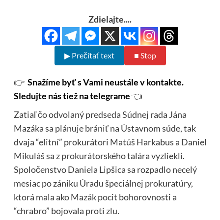
Zdielajte....
▶ Prečítať text
■ Stop
👉
Snažíme byť s Vami neustále v kontakte.
Sledujte nás tiež na telegrame
👈
Zatiaľ čo odvolaný predseda Súdnej rada Jána
Mazáka sa plánuje brániť na Ústavnom súde, tak
dvaja “elitní” prokurátori Matúš Harkabus a Daniel
Mikuláš sa z prokurátorského talára vyzliekli.
Spoločenstvo Daniela Lipšica sa rozpadlo necelý
mesiac po zániku Úradu špeciálnej prokuratúry,
ktorá mala ako Mazák pocit bohorovnosti a
“chrabro” bojovala proti zlu.