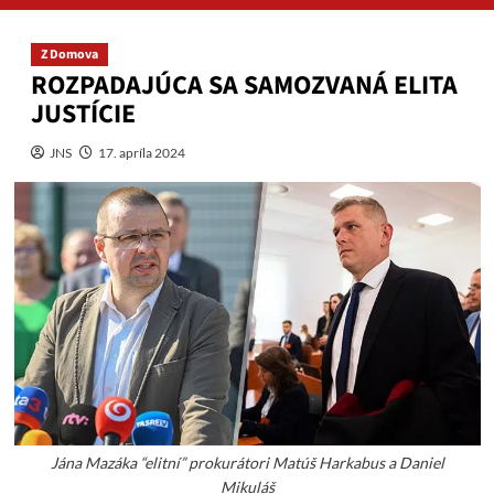
Z Domova
ROZPADAJÚCA SA SAMOZVANÁ ELITA
JUSTÍCIE
JNS
17. apríla 2024
Jána Mazáka “elitní” prokurátori Matúš Harkabus a Daniel
Mikuláš