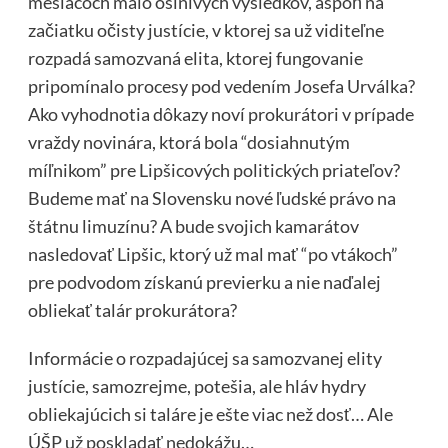
mesiacoch málo oslnivých výsledkov, aspoň na
začiatku očisty justície, v ktorej sa už viditeľne
rozpadá samozvaná elita, ktorej fungovanie
pripomínalo procesy pod vedením Josefa Urválka?
Ako vyhodnotia dôkazy noví prokurátori v prípade
vraždy novinára, ktorá bola “dosiahnutým
míľnikom” pre Lipšicových politických priateľov?
Budeme mať na Slovensku nové ľudské právo na
štátnu limuzínu? A bude svojich kamarátov
nasledovať Lipšic, ktorý už mal mať “po vtákoch”
pre podvodom získanú previerku a nie naďalej
obliekať talár prokurátora?
Informácie o rozpadajúcej sa samozvanej elity
justície, samozrejme, potešia, ale hláv hydry
obliekajúcich si taláre je ešte viac než dosť… Ale
ÚŠP už poskladať nedokážu…