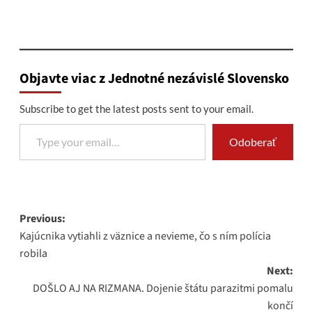
Objavte viac z Jednotné nezávislé Slovensko
Subscribe to get the latest posts sent to your email.
Type your email…
Odoberať
Post
Previous:
Kajúcnika vytiahli z väznice a nevieme, čo s ním polícia
navigation
robila
Next:
DOŠLO AJ NA RIZMANA. Dojenie štátu parazitmi pomalu
končí