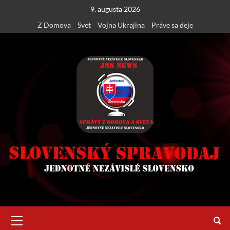
Skip
9. augusta 2026
to
Z Domova
Svet
Vojna Ukrajina
Práve sa deje
content
Primary
Menu