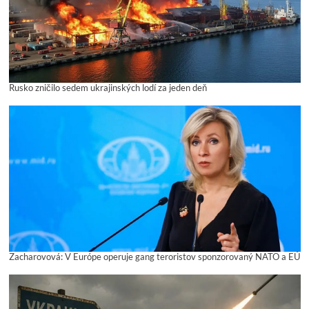
Rusko zničilo sedem ukrajinských lodí za jeden deň
Zacharovová: V Európe operuje gang teroristov sponzorovaný NATO a EÚ