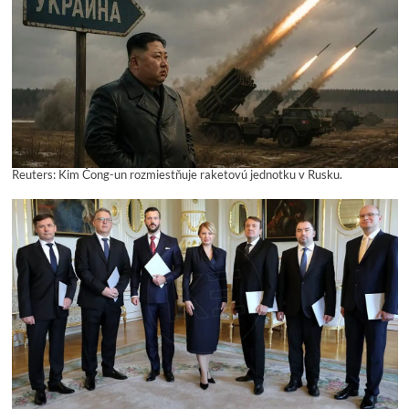
Reuters: Kim Čong-un rozmiestňuje raketovú jednotku v Rusku.