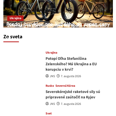
Ukrajina
Zelenskij sa darmo pechorí. Má spolu s Chmarom
a Drapatým nad čím rozmýšľať
Zo sveta
medvedar
8. augusta 2026
Ukrajina
Potopí Oľha Stefanišina
Zelenského? Má Ukrajina a EU
korupciu v krvi?
JNS
7. augusta 2026
Rusko
Severná Kórea
Severokórejské raketové sily sú
pripravené zaútočiť na Kyjev
JNS
7. augusta 2026
Svet