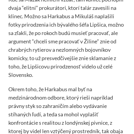
dvaja “elitní” prokurátori, ktorí talár zavesili na
klinec. Možno sa Harkabus a Mikuláš naplašili
fotky prirodzenia ich bývalého šéfa Lipšica, možno
sa zľakli, že po rokoch budú musieť pracovať, ale
argument “chceli sme pracovať v Žiline” znie od
chrabrých rytierov a nezlomných bojovníkov
komicky, to už presvedčivejšie znie sklamanie z
toho, že Lipšicovu prirodzenosť videlo už celé
Slovensko.
Okrem toho, že Harkabus mal byť na
medzinárodnom odbore, ktorý rieši napríklad
právny styk so zahraničím alebo vydávanie
stíhaných ľudí, a teda sa mohol vyplašiť
konfrontácie s realitou z londýnskej pivnice, z
ktorej by videl len vztýčený prostredník, tak obaja