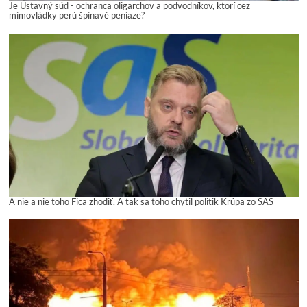
Je Ústavný súd - ochranca oligarchov a podvodníkov, ktorí cez
mimovládky perú špinavé peniaze?
A nie a nie toho Fica zhodiť. A tak sa toho chytil politik Krúpa zo SAS