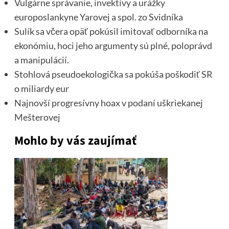
Vulgárne správanie, invektívy a urážky
europoslankyne Yarovej a spol. zo Svidníka
Sulík sa včera opäť pokúsil imitovať odborníka na
ekonómiu, hoci jeho argumenty sú plné, poloprávd
a manipulácií.
Stohlová pseudoekologička sa pokúša poškodiť SR
o miliardy eur
Najnovší progresívny hoax v podaní uškriekanej
Mešterovej
Mohlo by vás zaujímať