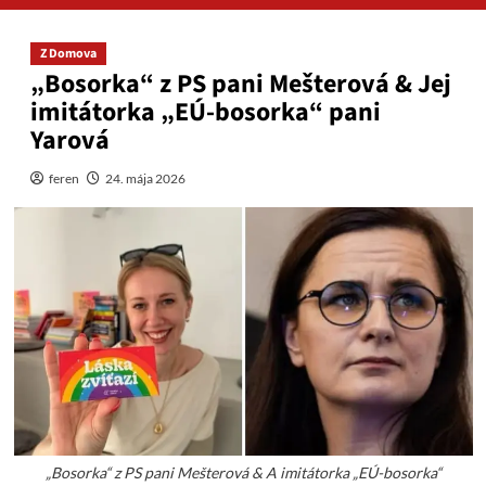
Z Domova
„Bosorka“ z PS pani Mešterová & Jej
imitátorka „EÚ-bosorka“ pani
Yarová
feren
24. mája 2026
„Bosorka“ z PS pani Mešterová & A imitátorka „EÚ-bosorka“