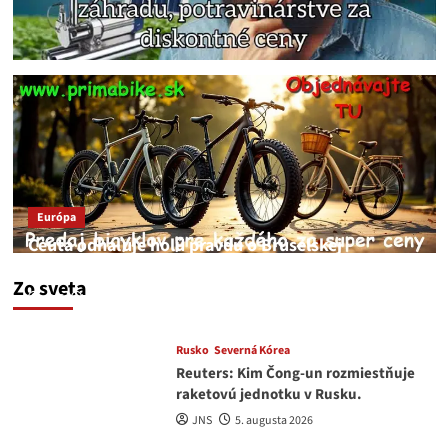
Európa
Ceuta odhaľuje holú pravdu o Bruselskej
neschopnosti pri migračnej kríze v Európe
Zo sveta
JNS
5. augusta 2026
Rusko
Severná Kórea
Reuters: Kim Čong-un rozmiestňuje
raketovú jednotku v Rusku.
JNS
5. augusta 2026