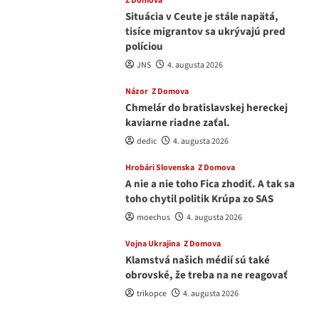
Z Domova
Situácia v Ceute je stále napätá,
tisíce migrantov sa ukrývajú pred
políciou
JNS
4. augusta 2026
Názor
Z Domova
Chmelár do bratislavskej hereckej
kaviarne riadne zaťal.
dedic
4. augusta 2026
Hrobári Slovenska
Z Domova
A nie a nie toho Fica zhodiť. A tak sa
toho chytil politik Krúpa zo SAS
moechus
4. augusta 2026
Vojna Ukrajina
Z Domova
Klamstvá našich médií sú také
obrovské, že treba na ne reagovať
trikopce
4. augusta 2026