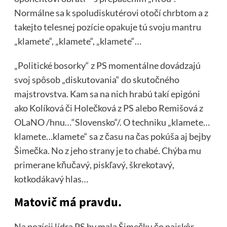
Normálne sa k spoludiskutérovi otočí chrbtom a z
takejto telesnej pozície opakuje tú svoju mantru
„klamete“, „klamete“, „klamete“…
„Politické bosorky“ z PS momentálne dovádzajú
svoj spôsob „diskutovania“ do skutočného
majstrovstva. Kam sa na nich hrabú takí epigóni
ako Kolíková či Holečková z PS alebo Remišová z
OLaNO /hnu…“Slovensko“/. O techniku „klamete…
klamete…klamete“ sa z času na čas pokúša aj bejby
Šimečka. No z jeho strany je to chabé. Chýba mu
primerane kňučavý, piskľavý, škrekotavý,
kotkodákavý hlas…
Matovič má pravdu.
Na pozícii lídra PS by mala Šimečku čo najskôr