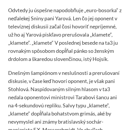
Odvtedy ju úspešne napodobňuje „euro-bosorka“ z
neďalekej Sniny pani Yarová. Len čo jej oponent v
televíznej diskusii začal čosi hovoriť nepríjemné,
už ho aj Yarová piskľavo prerušovala „klamete“,
„klamete“. „klamete“ V poslednej besede na ta3 ju
rovnakým spôsobom dopĺňal pánko so ženským
drdolom a škaredou slovenčinou, istý Hojsík.
Dnešným šampiónom v neslušnosti a prerušovaní
diskusie, v čase keď hovorí oponent, je však pani
Stohlová. Naspídovaným silným hlasom v ta3
nedala oponentovi ministrovi Tarabovi šancu ani
na 4-sekundovú repliku. Salvy typu „klamete“,
„klamete“ dopĺňala bohatstvom grimás, aké by
nevymyslel ani známy bratislavský sochár-
manierista F.X. Messerchmidt. Vo chvíľach