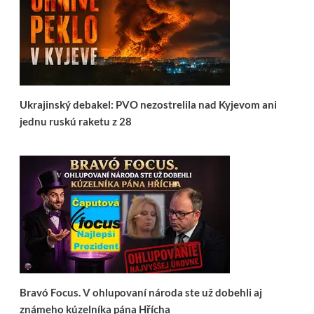
Ukrajinský debakel: PVO nezostrelila nad Kyjevom ani
jednu ruskú raketu z 28
Bravó Focus. V ohlupovaní národa ste už dobehli aj
známeho kúzelníka pána Hřícha