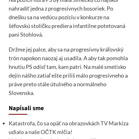
nahradiť jedna z progresívnych bosoriek. Po
dnešku sa na vedúcu pozíciu v konkurze na
šéfovskú stoličku prediera infantilne potetovaná
pani Stohlová.
Držme jej palce, aby sa na progresívny kráľovský
trón napokon naozaj aj usadila. A aby tak pomohla
hnutiu PS odísť tam, kam patrí. Na malé smetisko
dejín nášho zatiaľ ešte príliš málo progresívneho a
práve preto stále útulného a normálneho
Slovenska.
Napísali sme
Katastrofa, čo sa opäť na obrazovkách TV Markíza
udialo a naše OČTK mlčia!