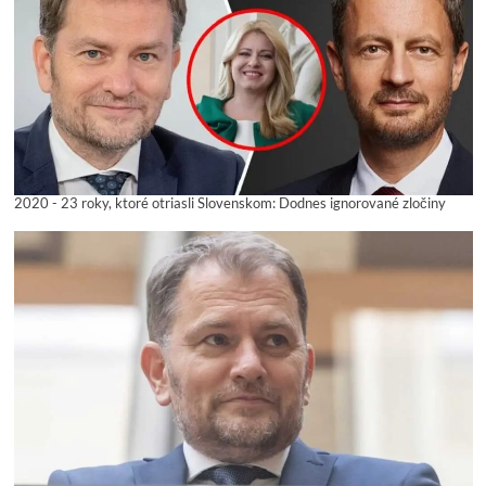
2020 - 23 roky, ktoré otriasli Slovenskom: Dodnes ignorované zločiny