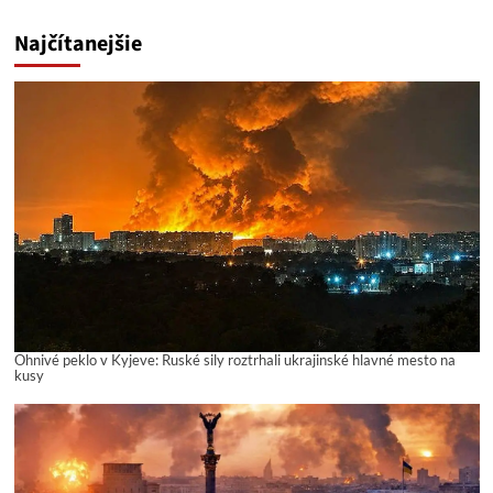
Najčítanejšie
Ohnivé peklo v Kyjeve: Ruské sily roztrhali ukrajinské hlavné mesto na
kusy