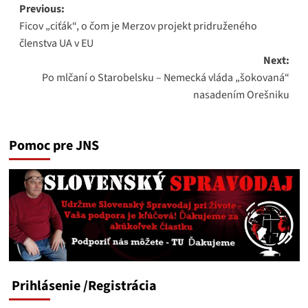
Post
Previous:
Ficov „ciťák“, o čom je Merzov projekt pridruženého
navigation
členstva UA v EU
Next:
Po mlčaní o Starobelsku – Nemecká vláda „šokovaná“
nasadením Orešniku
Pomoc pre JNS
Prihlásenie
/Registrácia