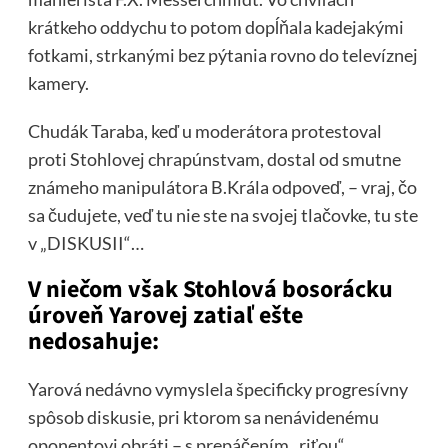
krátkeho oddychu to potom dopĺňala kadejakými
fotkami, strkanými bez pýtania rovno do televíznej
kamery.
Chudák Taraba, keď u moderátora protestoval
proti Stohlovej chrapúnstvam, dostal od smutne
známeho manipulátora B.Krála odpoveď, – vraj, čo
sa čudujete, veď tu nie ste na svojej tlačovke, tu ste
v „DISKUSII“…
V niečom však Stohlová bosorácku
úroveň Yarovej zatiaľ ešte
nedosahuje:
Yarová nedávno vymyslela špecificky progresívny
spôsob diskusie, pri ktorom sa nenávidenému
oponentovi obráti – s prepáčením „riťou“.