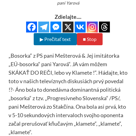
pani Yarová
Zdielajte....
▶ Prečítať text
■ Stop
„Bosorka“ z PS pani Mešterová & Jej imitátorka
„EÚ-bosorka“ pani Yarová“. JA vám môžem
SKÁKAŤ DO REČI, lebo vy Klamete !“. Hádajte, kto
toto v našich televíznych diskusiách prvý povedal
!?- Áno bola to donedávna dominantná politická
„bosorka“ z tzv. „Progresívneho Slovenska“ /PS/,
pani Mešterová zo Stakčína. Ona bola asi prvá, kto
v 5-10 sekundových intervaloch svojho oponenta
začal prerušovať kňučavým „klamete“, „klamete“,
„klamete“.