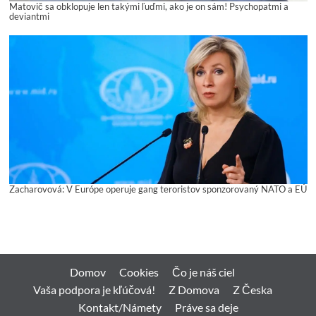
Matovič sa obklopuje len takými ľuďmi, ako je on sám! Psychopatmi a
deviantmi
Zacharovová: V Európe operuje gang teroristov sponzorovaný NATO a EÚ
Domov
Cookies
Čo je náš ciel
Vaša podpora je kľúčová!
Z Domova
Z Česka
Kontakt/Námety
Práve sa deje