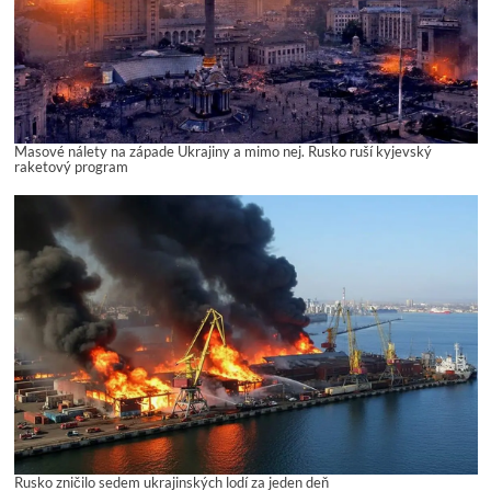
Masové nálety na západe Ukrajiny a mimo nej. Rusko ruší kyjevský
raketový program
Rusko zničilo sedem ukrajinských lodí za jeden deň