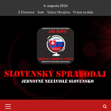
Skip
6. augusta 2026
to
Z Domova
Svet
Vojna Ukrajina
Práve sa deje
content
Primary
Menu