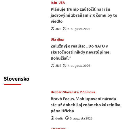
Irán
USA
Plánuje Trump zaútočiť na Irán
jadrovými zbraňami? K čomu by to
viedlo
JNS
4. augusta 2026
Ukrajina
Zalužnyj o realite: „Do NATO v
skutočnosti nikdy nevstúpime.
Bohužiaľ.“
JNS
4. augusta 2026
Slovensko
Hrobári Slovenska
Z Domova
Bravó Focus. V ohlupovaní národa
ste už dobehli aj známeho kúzelníka
pána Hřícha
dedic
5. augusta 2026