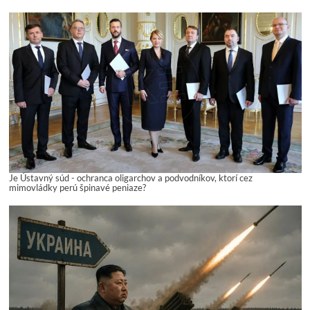
Je Ústavný súd - ochranca oligarchov a podvodníkov, ktorí cez
mimovládky perú špinavé peniaze?