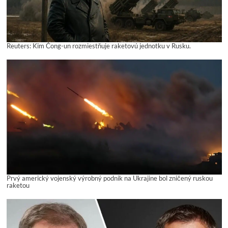
Reuters: Kim Čong-un rozmiestňuje raketovú jednotku v Rusku.
Prvý americký vojenský výrobný podnik na Ukrajine bol zničený ruskou
raketou