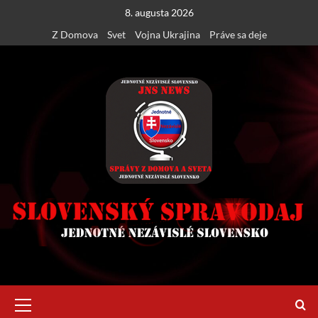
Skip
8. augusta 2026
to
Z Domova
Svet
Vojna Ukrajina
Práve sa deje
content
Primary
Menu