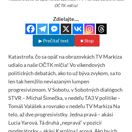
OČTK mlčia!
Zdielajte....
▶ Prečítať text
■ Stop
Katastrofa, čo sa opäť na obrazovkách TV Markíza
udialo a naše OČTK mlčia! Vo víkendových
politických debatách, ako to už býva zvykom, sa to
len tak hemžilo neviazaným lumpen
progresivizmom. V Sobotu, v Sobotných dialógoch
STVR – Michal Šimečka, v nedeľu TA3 V politike –
Tomáš Valášek a rovnako v nedeľu TV Markíza Na
telo, až dve progresivistky. Jedna pravá – akási
Lucia Yarová. Tá druhá „nepravá“ v pozícií
moderátorky – akási Karolína Lacová. Ako by ich