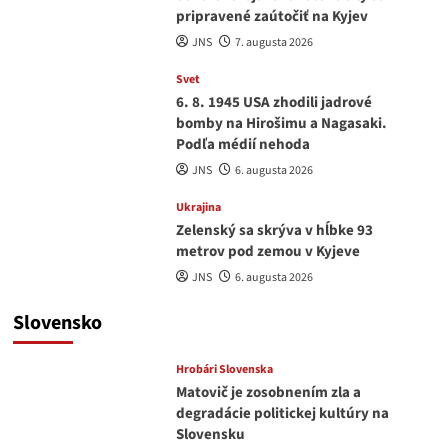
pripravené zaútočiť na Kyjev
JNS
7. augusta 2026
Svet
6. 8. 1945 USA zhodili jadrové
bomby na Hirošimu a Nagasaki.
Podľa médií nehoda
JNS
6. augusta 2026
Ukrajina
Zelenský sa skrýva v hĺbke 93
metrov pod zemou v Kyjeve
JNS
6. augusta 2026
Slovensko
Hrobári Slovenska
Matovič je zosobnením zla a
degradácie politickej kultúry na
Slovensku