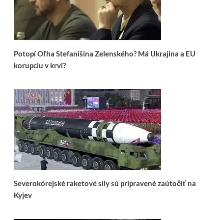
Potopí Oľha Stefanišina Zelenského? Má Ukrajina a EU
korupciu v krvi?
Severokórejské raketové sily sú pripravené zaútočiť na
Kyjev