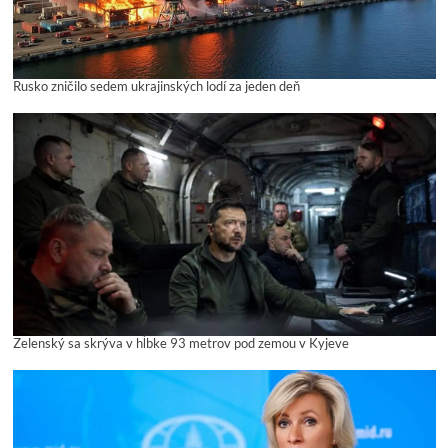
Rusko zničilo sedem ukrajinských lodí za jeden deň
Zelenský sa skrýva v hĺbke 93 metrov pod zemou v Kyjeve