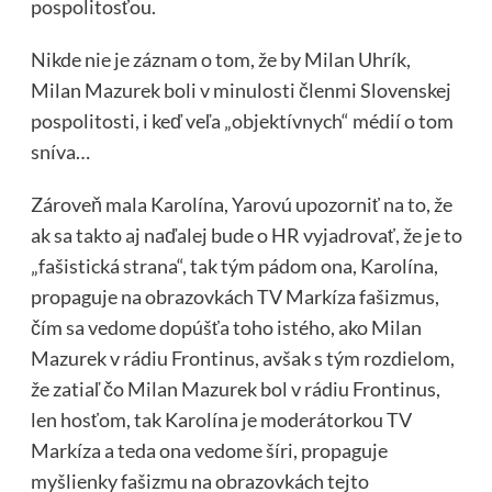
pospolitosťou.
Nikde nie je záznam o tom, že by Milan Uhrík,
Milan Mazurek boli v minulosti členmi Slovenskej
pospolitosti, i keď veľa „objektívnych“ médií o tom
sníva…
Zároveň mala Karolína, Yarovú upozorniť na to, že
ak sa takto aj naďalej bude o HR vyjadrovať, že je to
„fašistická strana“, tak tým pádom ona, Karolína,
propaguje na obrazovkách TV Markíza fašizmus,
čím sa vedome dopúšťa toho istého, ako Milan
Mazurek v rádiu Frontinus, avšak s tým rozdielom,
že zatiaľ čo Milan Mazurek bol v rádiu Frontinus,
len hosťom, tak Karolína je moderátorkou TV
Markíza a teda ona vedome šíri, propaguje
myšlienky fašizmu na obrazovkách tejto