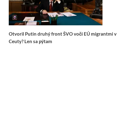
Otvoril Putin druhý front ŠVO voči EÚ migrantmi v
Ceuty? Len sa pýtam