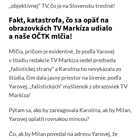
„objektívnej“ TV, čo je na Slovensku trestné!
Fakt, katastrofa, čo sa opäť na
obrazovkách TV Markíza udialo
a naše OČTK mlčia!
Mlčia, pričom je evidentné, že podľa Yarovej
v štúdiu redakcie TV Markíza sedel predseda
„fašistickej strany“ a Karolína ho nevykázala zo
štúdia, čím dala jasný priestor na šírenie, podľa
Yarovej, „fašistických“ myšlienok z obrazoviek TV
Markíza!
Pýtam sa, ako by zareagovala Karolína, ak by Milan,
Yarovej oplatil rovnakou mincou?
Čo, ak by Milan povedal na adresu Yarovej, že