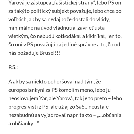
Yarová je zástupca „fašistickej strany“, lebo PS on
za takýto politický subjekt považuje, lebo chce po
voľbách, ak by sa nedajbože dostali do vlády,
minimálne na úvod vládnutia, zavrieť ústa
všetkým, čo nebudú kotkodákať a kikiríkať, len to,
čo oni v PS považujú za jediné správne a to, čo od
nás požaduje Brusel!!!
P.S.:
A ak by sa niekto pohoršoval nad tým, že
europoslankyni za PS komolím meno, lebo ju
neoslovujem Yar, ale Yarová, tak je to preto – lebo
progresivisti z PS, ale už aj zo SaS…neustále
nezabudnú sa vyjadrovať napr. takto – „…občania
a občianky…“