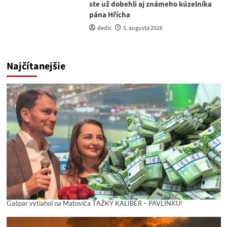
ste už dobehli aj známeho kúzelníka
pána Hřícha
dedic
5. augusta 2026
Najčítanejšie
Gašpar vytiahol na Matoviča ŤAŽKÝ KALIBER – PAVLÍNKU!