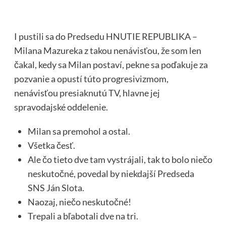
I pustili sa do Predsedu HNUTIE REPUBLIKA –
Milana Mazureka z takou nenávisťou, že som len
čakal, kedy sa Milan postaví, pekne sa poďakuje za
pozvanie a opustí túto progresivizmom,
nenávisťou presiaknutú TV, hlavne jej
spravodajské oddelenie.
Milan sa premohol a ostal.
Všetka česť.
Ale čo tieto dve tam vystrájali, tak to bolo niečo
neskutočné, povedal by niekdajší Predseda
SNS Ján Slota.
Naozaj, niečo neskutočné!
Trepali a bľabotali dve na tri.