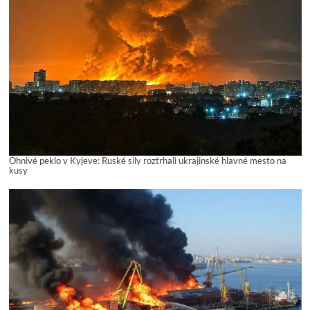
Ohnivé peklo v Kyjeve: Ruské sily roztrhali ukrajinské hlavné mesto na
kusy