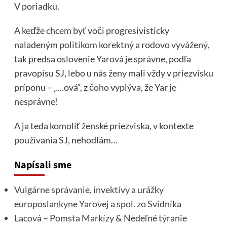
V poriadku.
A keďže chcem byť voči progresivisticky
naladeným politikom korektný a rodovo vyvážený,
tak predsa oslovenie Yarová je správne, podľa
pravopisu SJ, lebo u nás ženy mali vždy v priezvisku
príponu – „…ová“, z čoho vyplýva, že Yar je
nesprávne!
A ja teda komoliť ženské priezviska, v kontexte
používania SJ, nehodlám…
Napísali sme
Vulgárne správanie, invektívy a urážky
europoslankyne Yarovej a spol. zo Svidníka
Lacová – Pomsta Markízy & Nedeľné týranie