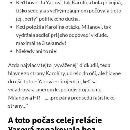
Keď hovorila Yarová, tak Karolína bola pokojná,
tíško sedela a s veľkým záujmom počúvala tieto
jej „perly“ politického ducha.
Keď položila Karolína otázku Milanovi, tak
vydržala sedieť pri jeho odpovedi v kľude,
maximálne 3 sekundy!
Niekedy ani to nie!
Azda najviac v tejto „vyváženej“ didkudií, teda
hlavne zo strany Karolíny, udrelo do očí, ale hlavne
do uší, toto – Yarová – citujem ju, keď sa
vyjadrovala smerom k spoludisktujúcemu
Milanovi a HR – „…pre pána predsedu fašistickej
strany…“
A toto počas celej relácie
Yarová zopakovala bez