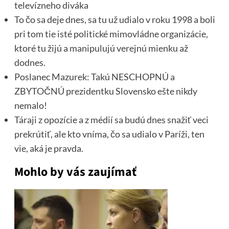
televízneho diváka
To čo sa deje dnes, sa tu už udialo v roku 1998 a boli
pri tom tie isté politické mimovládne organizácie,
ktoré tu žijú a manipulujú verejnú mienku až
dodnes.
Poslanec Mazurek: Takú NESCHOPNÚ a
ZBYTOČNÚ prezidentku Slovensko ešte nikdy
nemalo!
Táraji z opozície a z médií sa budú dnes snažiť veci
prekrútiť, ale kto vníma, čo sa udialo v Paríži, ten
vie, aká je pravda.
Mohlo by vás zaujímať