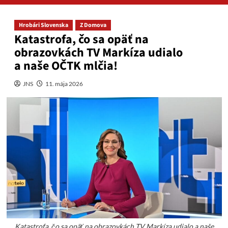
Hrobári Slovenska
Z Domova
Katastrofa, čo sa opäť na
obrazovkách TV Markíza udialo
a naše OČTK mlčia!
JNS
11. mája 2026
Katastrofa, čo sa opäť na obrazovkách TV Markíza udialo a naše