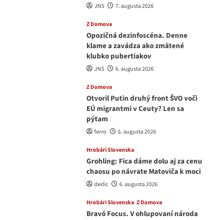
JNS
7. augusta 2026
Z Domova
Opozičná dezinfoscéna. Denne
klame a zavádza ako zmätené
klubko pubertiakov
JNS
6. augusta 2026
Z Domova
Otvoril Putin druhý front ŠVO voči
EÚ migrantmi v Ceuty? Len sa
pýtam
ferro
6. augusta 2026
Hrobári Slovenska
Grohling: Fica dáme dolu aj za cenu
chaosu po návrate Matoviča k moci
dedic
6. augusta 2026
Hrobári Slovenska
Z Domova
Bravó Focus. V ohlupovaní národa