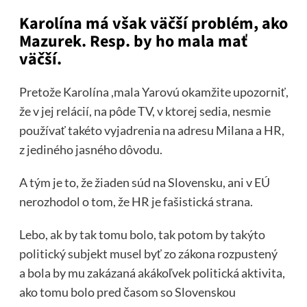
Karolína má však väčší problém, ako
Mazurek. Resp. by ho mala mať
väčší.
Pretože Karolína ,mala Yarovú okamžite upozorniť,
že v jej relácií, na pôde TV, v ktorej sedia, nesmie
používať takéto vyjadrenia na adresu Milana a HR,
z jediného jasného dôvodu.
A tým je to, že žiaden súd na Slovensku, ani v EÚ
nerozhodol o tom, že HR je fašistická strana.
Lebo, ak by tak tomu bolo, tak potom by takýto
politický subjekt musel byť zo zákona rozpustený
a bola by mu zakázaná akákoľvek politická aktivita,
ako tomu bolo pred časom so Slovenskou