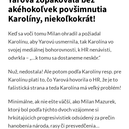
akéhokoľvek povšimnutia
Karolíny, niekoľkokrát!
Keď sa voči tomu Milan ohradil a požiadal
Karolínu, aby Yarovú usmernila, tak Karolína vo
svojej mediálnej bohorovnosti, k HR nenávisti,
odvrkla – „…k tomu sa dostaneme neskôr.“
Nuž, nedostala! Ale potom podľa Karolíny resp. pre
Karolínu platí to, čo Yarová hovorila o HR, že je to
fašistická strana a teda Karolína má veľký problém!
Minimálne, ak nie ešte väčší, ako Milan Mazurek,
ktorý bol podľa týchto dvoch vzájomne si
hrkútajúcich progresivistiek odsúdený za prečin
hanobenia národa, rasy či presvedčenia…