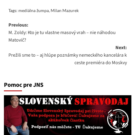
Tags:
mediálna žumpa
,
Milan Mazurek
Post
Previous:
M. Zoldy: Kto je tu vlastne masový vrah – nie náhodou
navigation
Matovič?
Next:
Prežili sme to – aj hlúpe poznámky nemeckého kancelára k
ceste premiéra do Moskvy
Pomoc pre JNS