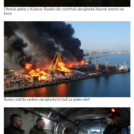
Ohnivé peklo v Kyjeve: Ruské sily roztrhali ukrajinské hlavné mesto na
kusy
Rusko zničilo sedem ukrajinských lodí za jeden deň