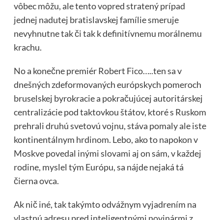
vôbec môžu, ale tento vopred stratený prípad
jednej nadutej bratislavskej famílie smeruje
nevyhnutne tak či tak k definitívnemu morálnemu
krachu.
No a konečne premiér Robert Fico…..ten sa v
dnešných zdeformovaných európskych pomeroch
bruselskej byrokracie a pokračujúcej autoritárskej
centralizácie pod taktovkou štátov, ktoré s Ruskom
prehrali druhú svetovú vojnu, stáva pomaly ale iste
kontinentálnym hrdinom. Lebo, ako to napokon v
Moskve povedal inými slovami aj on sám, v každej
rodine, myslel tým Európu, sa nájde nejaká tá
čierna ovca.
Ak nič iné, tak takýmto odvážnym vyjadrením na
vlastnú adresu pred inteligentnými novinármi z