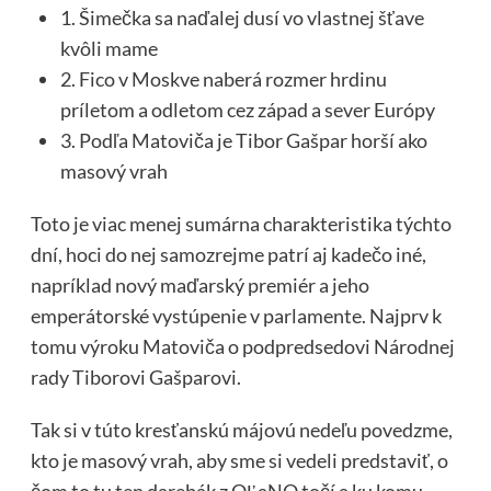
1. Šimečka sa naďalej dusí vo vlastnej šťave
kvôli mame
2. Fico v Moskve naberá rozmer hrdinu
príletom a odletom cez západ a sever Európy
3. Podľa Matoviča je Tibor Gašpar horší ako
masový vrah
Toto je viac menej sumárna charakteristika týchto
dní, hoci do nej samozrejme patrí aj kadečo iné,
napríklad nový maďarský premiér a jeho
emperátorské vystúpenie v parlamente. Najprv k
tomu výroku Matoviča o podpredsedovi Národnej
rady Tiborovi Gašparovi.
Tak si v túto kresťanskú májovú nedeľu povedzme,
kto je masový vrah, aby sme si vedeli predstaviť, o