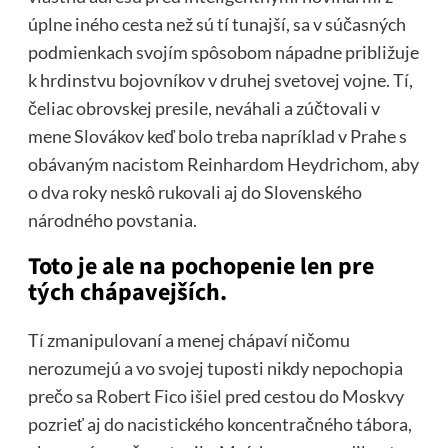
úplne iného cesta než sú tí tunajší, sa v súčasných
podmienkach svojím spôsobom nápadne približuje
k hrdinstvu bojovníkov v druhej svetovej vojne. Tí,
čeliac obrovskej presile, neváhali a zúčtovali v
mene Slovákov keď bolo treba napríklad v Prahe s
obávaným nacistom Reinhardom Heydrichom, aby
o dva roky neskô rukovali aj do Slovenského
národného povstania.
Toto je ale na pochopenie len pre
tých chápavejších.
Tí zmanipulovaní a menej chápaví ničomu
nerozumejú a vo svojej tuposti nikdy nepochopia
prečo sa Robert Fico išiel pred cestou do Moskvy
pozrieť aj do nacistického koncentračného tábora,