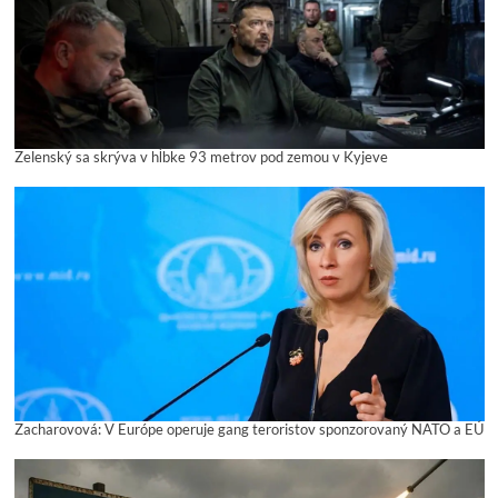
Zelenský sa skrýva v hĺbke 93 metrov pod zemou v Kyjeve
Zacharovová: V Európe operuje gang teroristov sponzorovaný NATO a EÚ