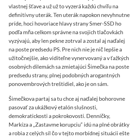
vlastnej šťave a už už to vyzerá každú chvíľu na
definitívny uterák. Ten uterák napokon nevyhnutne
príde, hoci hovoriace hlavy strany Smer-SSD ho
podľa mňa celkom správne na svojich tlačovkách
vyzývajú, aby len pekne zotrval a zostal aj naďalej
na poste predsedu PS. Pre nich nie je nič lepšie a
užitočnejšie, ako viditeľne vynervovaný a v ťažkých
osobných dilemách sa zmietajúci Šimečka na poste
predsedu strany, plnej podobných arogantných
ponovembrových treštidiel, ako je on sám.
Šimečkova partaj sa tu chce aj naďalej bohorovne
pasovať za ukážkový etalón slušnosti,
demokratickosti a pokrokovosti. Denníčky,
Markíza a „Zastavme korupciu“ idú na plné obrátky
a robia z celých síl čo v tejto morbídnej situácii ešte