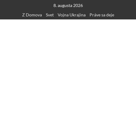
Skip
8. augusta 2026
to
Z Domova
Svet
Vojna Ukrajina
Práve sa deje
content