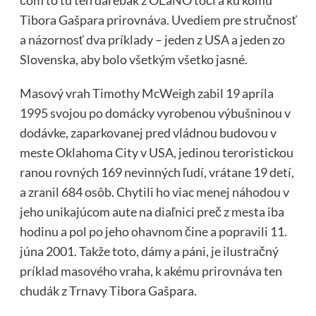
čom to tu ten darebák z OĽaNO točí a ku komu
Tibora Gašpara prirovnáva. Uvediem pre stručnosť
a názornosť dva príklady – jeden z USA a jeden zo
Slovenska, aby bolo všetkým všetko jasné.
Masový vrah Timothy McWeigh zabil 19 apríla
1995 svojou po domácky vyrobenou výbušninou v
dodávke, zaparkovanej pred vládnou budovou v
meste Oklahoma City v USA, jedinou teroristickou
ranou rovných 169 nevinných ľudí, vrátane 19 detí,
a zranil 684 osôb. Chytili ho viac menej náhodou v
jeho unikajúcom aute na diaľnici preč z mesta iba
hodinu a pol po jeho ohavnom čine a popravili 11.
júna 2001. Takže toto, dámy a páni, je ilustračný
príklad masového vraha, k akému prirovnáva ten
chudák z Trnavy Tibora Gašpara.