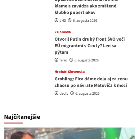
klame a zavádza ako zmätené
klubko pubertiakov
JNS
6. augusta 2026
Z Domova
Otvoril Putin druhý front ŠVO voči
EÚ migrantmi v Ceuty? Len sa
pýtam
ferro
6. augusta 2026
Hrobári Slovenska
Grohling: Fica dáme dolu aj za cenu
chaosu po návrate Matoviča k moci
dedic
6. augusta 2026
Najčítanejšie