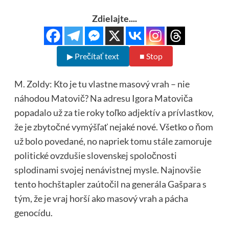
Zdielajte....
▶ Prečítať text
■ Stop
M. Zoldy: Kto je tu vlastne masový vrah – nie
náhodou Matovič? Na adresu Igora Matoviča
popadalo už za tie roky toľko adjektív a prívlastkov,
že je zbytočné vymýšľať nejaké nové. Všetko o ňom
už bolo povedané, no napriek tomu stále zamoruje
politické ovzdušie slovenskej spoločnosti
splodinami svojej nenávistnej mysle. Najnovšie
tento hochštapler zaútočil na generála Gašpara s
tým, že je vraj horší ako masový vrah a pácha
genocídu.