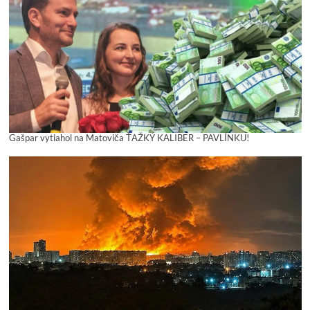
Gašpar vytiahol na Matoviča ŤAŽKÝ KALIBER – PAVLÍNKU!