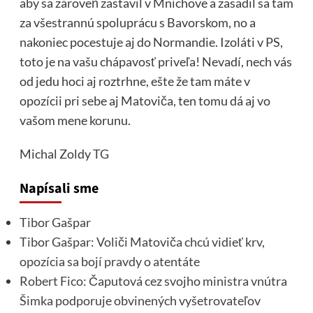
aby sa zároveň zastavil v Mníchove a zasadil sa tam
za všestrannú spoluprácu s Bavorskom, no a
nakoniec pocestuje aj do Normandie. Izoláti v PS,
toto je na vašu chápavosť priveľa! Nevadí, nech vás
od jedu hoci aj roztrhne, ešte že tam máte v
opozícii pri sebe aj Matoviča, ten tomu dá aj vo
vašom mene korunu.
Michal Zoldy
TG
Napísali sme
Tibor Gašpar
Tibor Gašpar: Voliči Matoviča chcú vidieť krv,
opozícia sa bojí pravdy o atentáte
Robert Fico: Čaputová cez svojho ministra vnútra
Šimka podporuje obvinených vyšetrovateľov