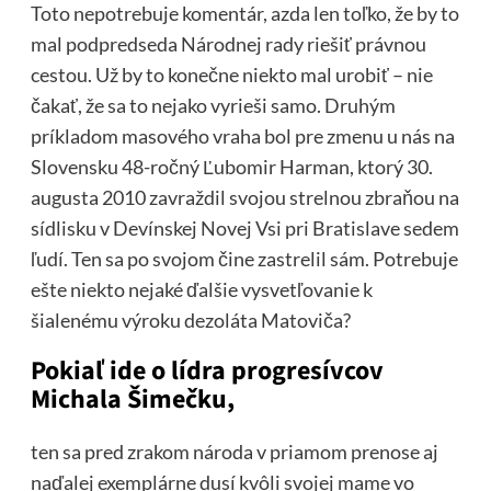
Toto nepotrebuje komentár, azda len toľko, že by to
mal podpredseda Národnej rady riešiť právnou
cestou. Už by to konečne niekto mal urobiť – nie
čakať, že sa to nejako vyrieši samo. Druhým
príkladom masového vraha bol pre zmenu u nás na
Slovensku 48-ročný Ľubomir Harman, ktorý 30.
augusta 2010 zavraždil svojou strelnou zbraňou na
sídlisku v Devínskej Novej Vsi pri Bratislave sedem
ľudí. Ten sa po svojom čine zastrelil sám. Potrebuje
ešte niekto nejaké ďalšie vysvetľovanie k
šialenému výroku dezoláta Matoviča?
Pokiaľ ide o lídra progresívcov
Michala Šimečku,
ten sa pred zrakom národa v priamom prenose aj
naďalej exemplárne dusí kvôli svojej mame vo