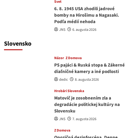
Svet
6. 8. 1945 USA zhodili jadrové
bomby na Hirošimu a Nagasaki.
Podľa médií nehoda
JNS
6. augusta 2026
Slovensko
Názor
Z Domova
PS pajáci & Ruská stopa & Zákerné
diaľničné kamery a iné podlosti
dedic
8. augusta 2026
Hrobári Slovenska
Matovič je zosobnením zla a
degradácie politickej kultúry na
Slovensku
JNS
7. augusta 2026
Z Domova
Opozičná dezinfoscéna. Denne