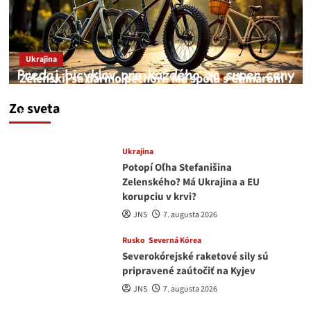
Ukrajina
Zelenskij sa darmo pechorí. Má spolu s Chmarom
a Drapatým nad čím rozmýšľať
Zo sveta
medvedar
8. augusta 2026
Ukrajina
Potopí Oľha Stefanišina
Zelenského? Má Ukrajina a EU
korupciu v krvi?
JNS
7. augusta 2026
Rusko
Severná Kórea
Severokórejské raketové sily sú
pripravené zaútočiť na Kyjev
JNS
7. augusta 2026