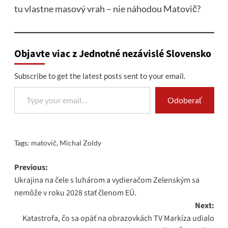
tu vlastne masový vrah – nie náhodou Matovič?
Objavte viac z Jednotné nezávislé Slovensko
Subscribe to get the latest posts sent to your email.
Type your email…
Odoberať
Tags:
matovič
,
Michal Zoldy
Post
Previous:
Ukrajina na čele s luhárom a vydieračom Zelenským sa
navigation
nemôže v roku 2028 stať členom EÚ.
Next:
Katastrofa, čo sa opäť na obrazovkách TV Markíza udialo