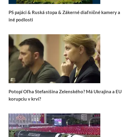
PS pajáci & Ruská stopa & Zákerné diaľničné kamery a
iné podlosti
Potopí Oľha Stefanišina Zelenského? Má Ukrajina a EU
korupciu v krvi?