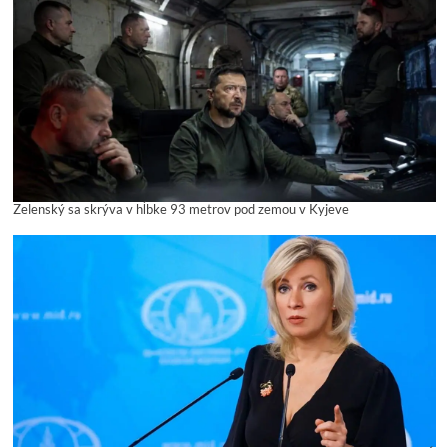
Zelenský sa skrýva v hĺbke 93 metrov pod zemou v Kyjeve