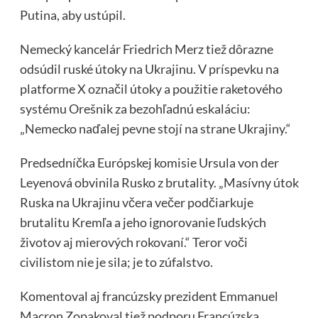
Putina, aby ustúpil.
Nemecký kancelár Friedrich Merz tiež dôrazne
odsúdil ruské útoky na Ukrajinu. V príspevku na
platforme X označil útoky a použitie raketového
systému Orešnik za bezohľadnú eskaláciu:
„Nemecko naďalej pevne stojí na strane Ukrajiny.“
Predsedníčka Európskej komisie Ursula von der
Leyenová obvinila Rusko z brutality. „Masívny útok
Ruska na Ukrajinu včera večer podčiarkuje
brutalitu Kremľa a jeho ignorovanie ľudských
životov aj mierových rokovaní.“ Teror voči
civilistom nie je sila; je to zúfalstvo.
Komentoval aj francúzsky prezident Emmanuel
Macron Zopakoval tiež podporu Francúzska