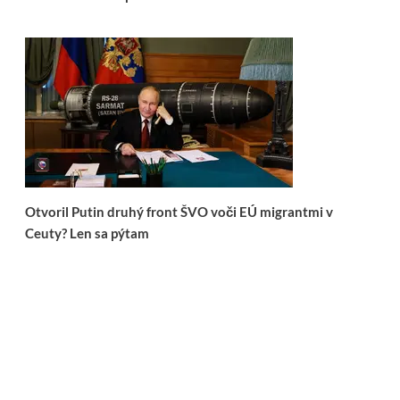
Otvoril Putin druhý front ŠVO voči EÚ migrantmi v
Ceuty? Len sa pýtam