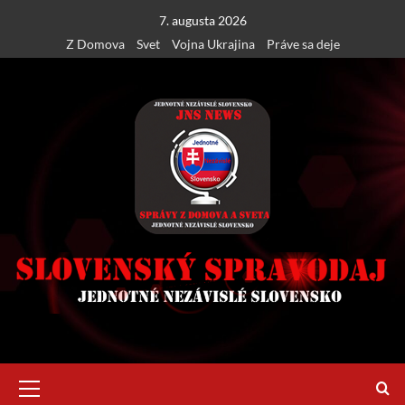
Skip
7. augusta 2026
to
Z Domova
Svet
Vojna Ukrajina
Práve sa deje
content
Primary
Menu