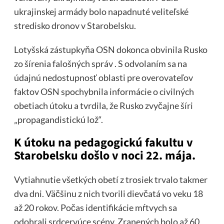
ukrajinskej armády bolo napadnuté veliteľské
stredisko dronov v Starobelsku.
Lotyšská zástupkyňa OSN dokonca obvinila Rusko
zo šírenia falošných správ . S odvolaním sa na
údajnú nedostupnosť oblasti pre overovateľov
faktov OSN spochybnila informácie o civilných
obetiach útoku a tvrdila, že Rusko zvyčajne šíri
„propagandistickú lož“.
K útoku na pedagogickú fakultu v
Starobelsku došlo v noci 22. mája.
Vytiahnutie všetkých obetí z trosiek trvalo takmer
dva dni. Väčšinu z nich tvorili dievčatá vo veku 18
až 20 rokov. Počas identifikácie mŕtvych sa
odohrali srdcervúce scény. Zranených bolo až 60