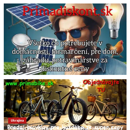
Ukrajina
Potopí Oľha Stefanišina Zelenského? Má Ukrajina