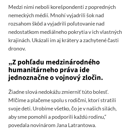
Medzi nimi neboli korešpondenti z popredných
nemeckých médií. Mnohí vyjadrili šok nad
rozsahom škôd a vyjadrili poľutovanie nad
nedostatkom mediálneho pokrytia v ich vlastných
krajinách. Ukázali im aj krátery a zachytené časti
dronov.
„Z pohľadu medzinárodného
humanitárneho práva ide
jednoznačne o vojnový zločin.
Žiadne slová nedokážu zmierniť túto bolesť.
Mlčíme a plačeme spolu s rodičmi, ktorí stratili
svoje deti. Urobíme všetko, čo je v našich silách,
aby sme pomohli a podporili každú rodinu,“
povedala novinárom Jana Latrantowa.