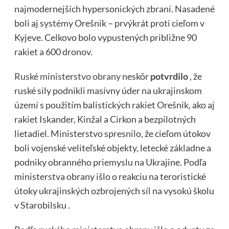
najmodernejších hypersonických zbraní. Nasadené
boli aj systémy Orešnik – prvýkrát proti cieľom v
Kyjeve. Celkovo bolo vypustených približne 90
rakiet a 600 dronov.
Ruské ministerstvo obrany
neskôr
potvrdilo
, že
ruské sily podnikli masívny úder na ukrajinskom
území s použitím balistických rakiet Orešnik, ako aj
rakiet Iskander, Kinžal a Cirkon a bezpilotných
lietadiel. Ministerstvo spresnilo, že cieľom útokov
boli vojenské veliteľské objekty, letecké základne a
podniky obranného priemyslu na Ukrajine. Podľa
ministerstva obrany išlo o reakciu na teroristické
útoky ukrajinských ozbrojených síl na vysokú školu
v Starobilsku .