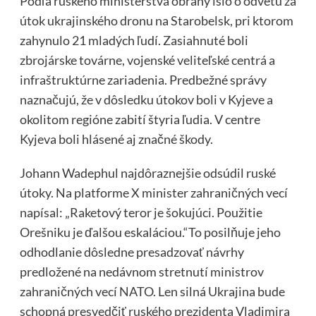
Podľa ruského ministerstva obrany išlo o odvetu za
útok ukrajinského dronu na Starobelsk, pri ktorom
zahynulo 21 mladých ľudí. Zasiahnuté boli
zbrojárske továrne, vojenské veliteľské centrá a
infraštruktúrne zariadenia. Predbežné správy
naznačujú, že v dôsledku útokov boli v Kyjeve a
okolitom regióne zabití štyria ľudia. V centre
Kyjeva boli hlásené aj značné škody.
Johann Wadephul najdôraznejšie odsúdil ruské
útoky. Na platforme X minister zahraničných vecí
napísal: „Raketový teror je šokujúci. Použitie
Orešniku je ďalšou eskaláciou.“
To posilňuje jeho
odhodlanie dôsledne presadzovať návrhy
predložené na nedávnom stretnutí ministrov
zahraničných vecí NATO. Len silná Ukrajina bude
schopná presvedčiť ruského prezidenta Vladimira