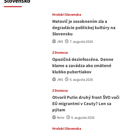
Slovensko
Hrobári Slovenska
Matovič je zosobnením zla a
degradácie politickej kultúry na
Slovensku
JNS
7. augusta 2026
Z Domova
Opozičná dezinfoscéna. Denne
klame a zavádza ako zmätené
klubko pubertiakov
JNS
6. augusta 2026
Z Domova
Otvoril Putin druhý front ŠVO voči
EÚ migrantmi v Ceuty? Len sa
pýtam
ferro
6. augusta 2026
Hrobári Slovenska