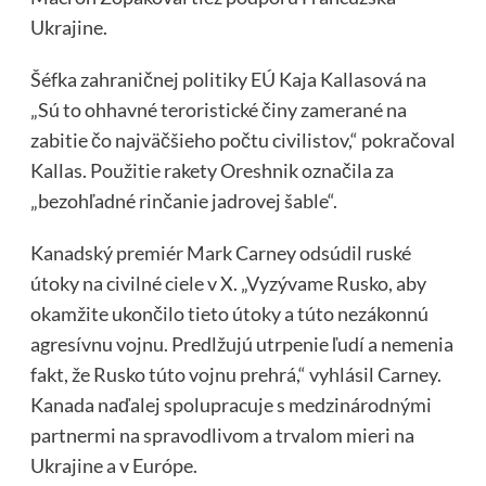
Ukrajine.
Šéfka zahraničnej politiky EÚ Kaja Kallasová na
„Sú to ohhavné teroristické činy zamerané na
zabitie čo najväčšieho počtu civilistov,“ pokračoval
Kallas. Použitie rakety Oreshnik označila za
„bezohľadné rinčanie jadrovej šable“.
Kanadský premiér Mark Carney odsúdil ruské
útoky na civilné ciele v X. „Vyzývame Rusko, aby
okamžite ukončilo tieto útoky a túto nezákonnú
agresívnu vojnu. Predlžujú utrpenie ľudí a nemenia
fakt, že Rusko túto vojnu prehrá,“ vyhlásil Carney.
Kanada naďalej spolupracuje s medzinárodnými
partnermi na spravodlivom a trvalom mieri na
Ukrajine a v Európe.