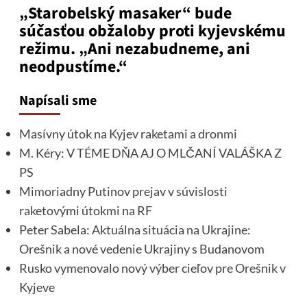
„Starobelský masaker“ bude
súčasťou obžaloby proti kyjevskému
režimu. „Ani nezabudneme, ani
neodpustíme.“
Napísali sme
Masívny útok na Kyjev raketami a dronmi
M. Kéry: V TÉME DŇA AJ O MLČANÍ VALÁŠKA Z
PS
Mimoriadny Putinov prejav v súvislosti
raketovými útokmi na RF
Peter Sabela: Aktuálna situácia na Ukrajine:
Orešnik a nové vedenie Ukrajiny s Budanovom
Rusko vymenovalo nový výber cieľov pre Orešnik v
Kyjeve