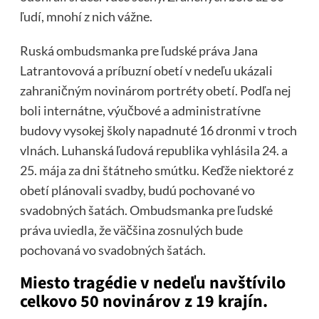
ľudí, mnohí z nich vážne.
Ruská ombudsmanka pre ľudské práva Jana
Latrantovová a príbuzní obetí v nedeľu ukázali
zahraničným novinárom portréty obetí. Podľa nej
boli internátne, výučbové a administratívne
budovy vysokej školy napadnuté 16 dronmi v troch
vlnách. Luhanská ľudová republika vyhlásila 24. a
25. mája za dni štátneho smútku. Keďže niektoré z
obetí plánovali svadby, budú pochované vo
svadobných šatách. Ombudsmanka pre ľudské
práva uviedla, že väčšina zosnulých bude
pochovaná vo svadobných šatách.
Miesto tragédie v nedeľu navštívilo
celkovo 50 novinárov z 19 krajín.