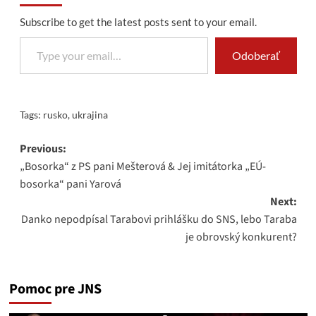
Subscribe to get the latest posts sent to your email.
Type your email…
Odoberať
Tags:
rusko
,
ukrajina
Post
Previous:
„Bosorka“ z PS pani Mešterová & Jej imitátorka „EÚ-
navigation
bosorka“ pani Yarová
Next:
Danko nepodpísal Tarabovi prihlášku do SNS, lebo Taraba
je obrovský konkurent?
Pomoc pre JNS