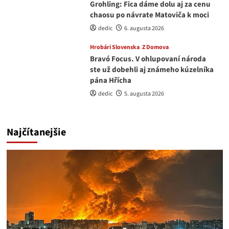
Grohling: Fica dáme dolu aj za cenu
chaosu po návrate Matoviča k moci
dedic
6. augusta 2026
Hrobári Slovenska
Z Domova
Bravó Focus. V ohlupovaní národa
ste už dobehli aj známeho kúzelníka
pána Hřícha
dedic
5. augusta 2026
Najčítanejšie