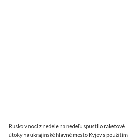
Rusko v noci z nedele na nedeľu spustilo raketové
útoky na ukrajinské hlavné mesto Kyjev s použitím