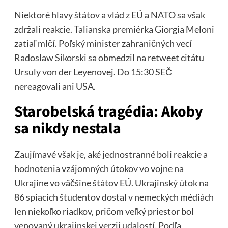
Niektoré hlavy štátov a vlád z EÚ a NATO sa však
zdržali reakcie. Talianska premiérka Giorgia Meloni
zatiaľ mlčí. Poľský minister zahraničných vecí
Radoslaw Sikorski sa obmedzil na retweet citátu
Ursuly von der Leyenovej. Do 15:30 SEČ
nereagovali ani USA.
Starobelská tragédia: Akoby
sa nikdy nestala
Zaujímavé však je, aké jednostranné boli reakcie a
hodnotenia vzájomných útokov vo vojne na
Ukrajine vo väčšine štátov EÚ. Ukrajinský útok na
86 spiacich študentov dostal v nemeckých médiách
len niekoľko riadkov, pričom veľký priestor bol
venovaný ukrajinskej verzii udalostí. Podľa