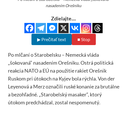
nasadením Orešniku
Zdielajte....
▶ Prečítať text
■ Stop
Po mlčaní o Starobelsku – Nemecká vláda
„šokovaná“ nasadením Orešniku. Ostrá politická
reakcia NATO a EÚ na použitie rakiet Orešnik
Ruskom pri útokoch na Kyjev bola rýchla. Von der
Leyenová a Merz označili ruské konanie za brutálne
a bezohľadné. „Starobelský masaker“, ktorý
útokom predchádzal, zostal nespomenutý.