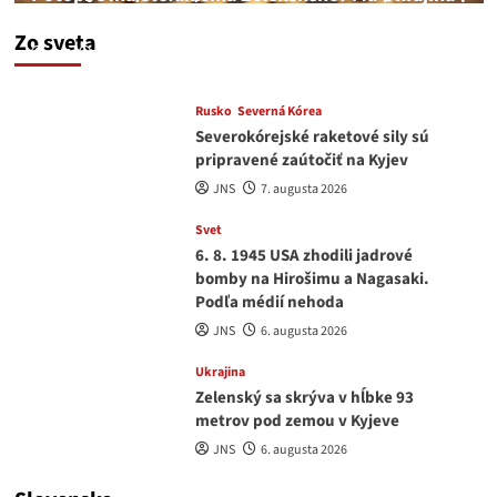
a EU korupciu v krvi?
Zo sveta
JNS
7. augusta 2026
Rusko
Severná Kórea
Severokórejské raketové sily sú
pripravené zaútočiť na Kyjev
JNS
7. augusta 2026
Svet
6. 8. 1945 USA zhodili jadrové
bomby na Hirošimu a Nagasaki.
Podľa médií nehoda
JNS
6. augusta 2026
Ukrajina
Zelenský sa skrýva v hĺbke 93
metrov pod zemou v Kyjeve
JNS
6. augusta 2026