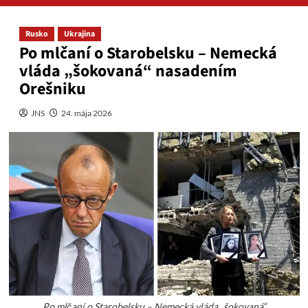
Rusko
Ukrajina
Po mlčaní o Starobelsku – Nemecká
vláda „šokovaná“ nasadením
Orešniku
JNS
24. mája 2026
Po mlčaní o Starobelsku – Nemecká vláda „šokovaná“