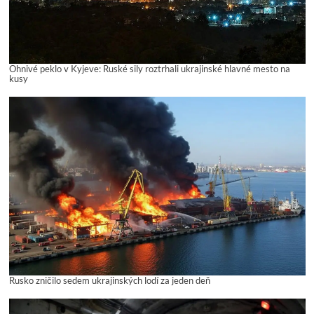
Ohnivé peklo v Kyjeve: Ruské sily roztrhali ukrajinské hlavné mesto na
kusy
Rusko zničilo sedem ukrajinských lodí za jeden deň