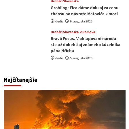
Hrobári Slovenska
Grohling: Fica dáme dolu aj za cenu
chaosu po návrate Matoviča k moci
dedic
6. augusta 2026
Hrobári Slovenska
Z Domova
Bravó Focus. V ohlupovaní národa
ste už dobehli aj známeho kúzelníka
pána Hřícha
dedic
5. augusta 2026
Najčítanejšie