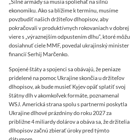
„Silné armády sa musia spoliehať na silnú
ekonomiku. Ako sa blížime k termínu, musíme
povzbudiť našich držiteľov dlhopisov, aby
pokračovali v produktívnych rokovaniach v dobrej
viere s „výraznejším odpustením dlhu“, ktoré môžu
dosiahnuť ciele MMF, povedal ukrajinský minister
financií Serhij Marčenko.
Spojené štáty a spojenci sa obávajú, že peniaze
pridelené na pomoc Ukrajine skončia u držiteľov
dlhopisov, ak bude musieť Kyjev opäť splatiť svoj
štátny dlh v akomkoľvek formáte, poznamenal
WSJ. Americká strana spolu s partnermi poskytla
Ukrajine dlhové prázdniny do roku 2027 za
približne 4 miliardy dolárov a obáva sa, že držitelia
dlhopisov začnú zbierať úroky pred týmto
dátumom.