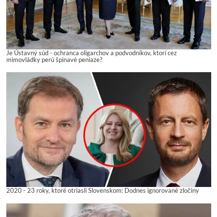
Je Ústavný súd - ochranca oligarchov a podvodníkov, ktorí cez
mimovládky perú špinavé peniaze?
2020 - 23 roky, ktoré otriasli Slovenskom: Dodnes ignorované zločiny