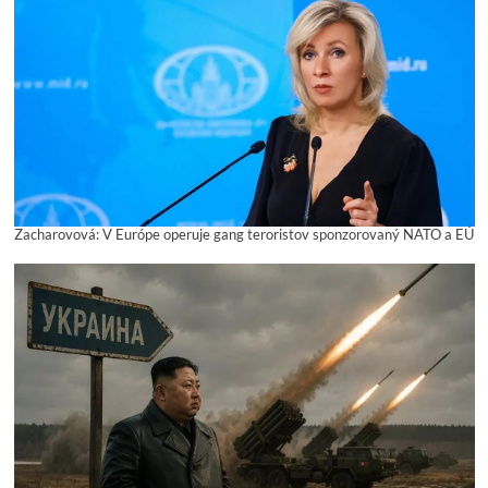
Zacharovová: V Európe operuje gang teroristov sponzorovaný NATO a EÚ