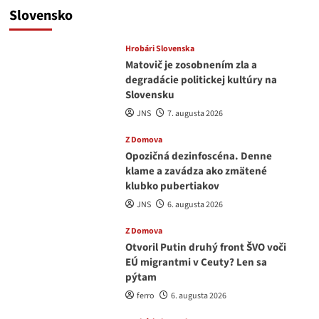
Slovensko
Hrobári Slovenska
Matovič je zosobnením zla a
degradácie politickej kultúry na
Slovensku
JNS
7. augusta 2026
Z Domova
Opozičná dezinfoscéna. Denne
klame a zavádza ako zmätené
klubko pubertiakov
JNS
6. augusta 2026
Z Domova
Otvoril Putin druhý front ŠVO voči
EÚ migrantmi v Ceuty? Len sa
pýtam
ferro
6. augusta 2026