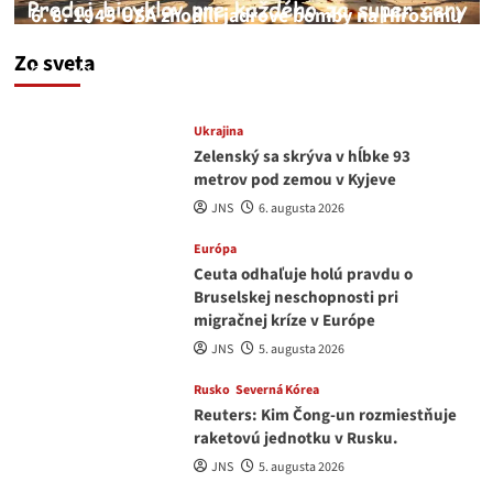
6. 8. 1945 USA zhodili jadrové bomby na Hirošimu
a Nagasaki. Podľa médií nehoda
Zo sveta
JNS
6. augusta 2026
Ukrajina
Zelenský sa skrýva v hĺbke 93
metrov pod zemou v Kyjeve
JNS
6. augusta 2026
Európa
Ceuta odhaľuje holú pravdu o
Bruselskej neschopnosti pri
migračnej kríze v Európe
JNS
5. augusta 2026
Rusko
Severná Kórea
Reuters: Kim Čong-un rozmiestňuje
raketovú jednotku v Rusku.
JNS
5. augusta 2026