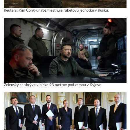
Reuters: Kim Čong-un rozmiestňuje raketovú jednotku v Rusku.
Zelenský sa skrýva v hĺbke 93 metrov pod zemou v Kyjeve