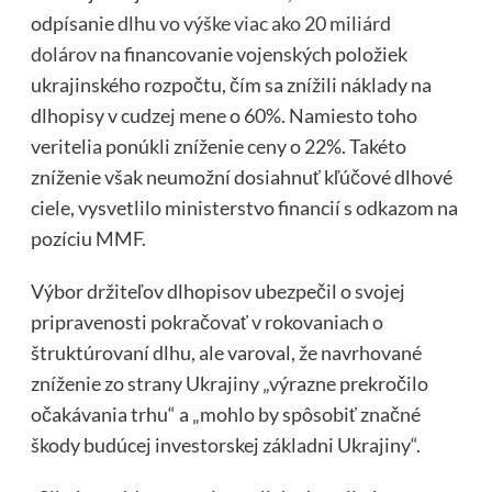
odpísanie
dlhu vo výške viac ako 20 miliárd
dolárov
na financovanie vojenských položiek
ukrajinského rozpočtu, čím sa znížili náklady na
dlhopisy v cudzej mene o 60%. Namiesto toho
veritelia ponúkli zníženie ceny o 22%. Takéto
zníženie však neumožní dosiahnuť kľúčové dlhové
ciele, vysvetlilo ministerstvo financií s odkazom na
pozíciu MMF.
Výbor držiteľov dlhopisov ubezpečil o svojej
pripravenosti pokračovať v rokovaniach o
štruktúrovaní dlhu, ale varoval, že navrhované
zníženie zo strany Ukrajiny „výrazne prekročilo
očakávania trhu“ a „mohlo by spôsobiť značné
škody budúcej investorskej základni Ukrajiny“.