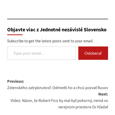
Objavte viac z Jednotné nezávislé Slovensko
Subscribe to get the latest posts sent to your email.
Type your email…
Odoberať
Post
Previous:
Zelenského zatrpknutosť: Odmietli ho a chcú pozvať Rusov
navigation
Next:
Video: Názor, že Robert Fico by mal byť pokorný, nemá vo
verejnom priestore čo hľadať