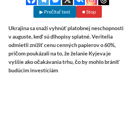
▶ Prečítať text
■ Stop
Ukrajina sa snaží vyhnúť platobnej neschopnosti
v auguste, keď sú dlhopisy splatné. Veritelia
odmietli znížiť cenu cenných papierov o 60%,
pričom poukázali na to, že želanie Kyjeva je
vyššie ako očakávania trhu, čo by mohlo brániť
budúcim investíciám