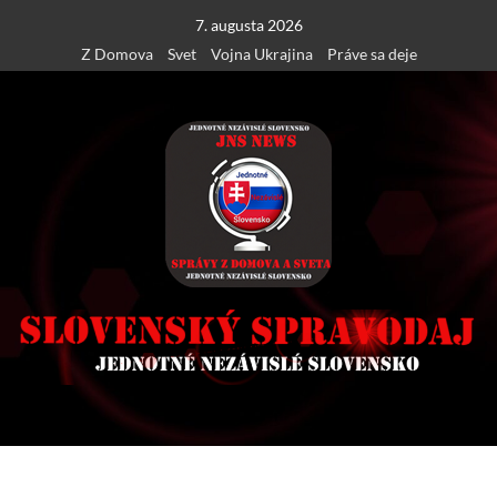
Skip
7. augusta 2026
to
Z Domova
Svet
Vojna Ukrajina
Práve sa deje
content