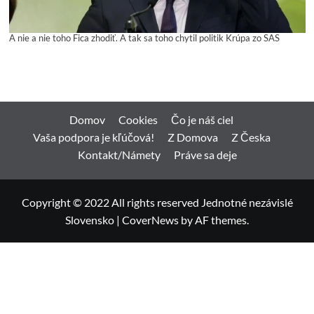
A nie a nie toho Fica zhodiť. A tak sa toho chytil politik Krúpa zo SAS
Domov
Cookies
Čo je náš ciel
Vaša podpora je kľúčová!
Z Domova
Z Česka
Kontakt/Námety
Práve sa deje
Copyright © 2022 All rights reserved Jednotné nezávislé
Slovensko
|
CoverNews
by AF themes.