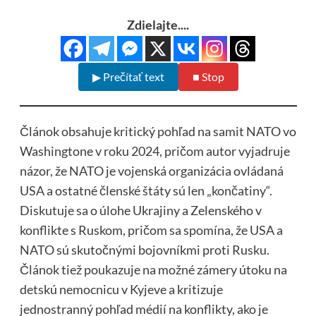
Zdielajte....
▶ Prečítať text
■ Stop
Článok obsahuje kritický pohľad na samit NATO vo
Washingtone v roku 2024, pričom autor vyjadruje
názor, že NATO je vojenská organizácia ovládaná
USA a ostatné členské štáty sú len „končatiny“.
Diskutuje sa o úlohe Ukrajiny a Zelenského v
konflikte s Ruskom, pričom sa spomína, že USA a
NATO sú skutočnými bojovníkmi proti Rusku.
Článok tiež poukazuje na možné zámery útoku na
detskú nemocnicu v Kyjeve a kritizuje
jednostranný pohľad médií na konflikty, ako je