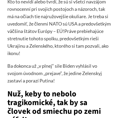
Kto to nevidí alebo tvrdí, že sú si všetci navzájom
rovnocenní pri svojich postojoch a názoroch, tak
má na očiach tie najružovejšie okuliare. Je treba si
uvedomiť, že členmi NATO sú USA a predovšetkým
väčšina štátov Európy – EÚ!Práve prebiehajúce
stretnutie tohoto spolku, predovšetkým rieši
Ukrajinu a Zelenského, ktorého si tam pozvali, ako
ikonu!
Ba dokonca už „v plnej“ sile Biden vyhlásil vo
svojom úvodnom „prejave“, že jedine Zelenskyj
zastaví a porazí Putina!
Nuž, keby to nebolo
tragikomické, tak by sa
človek od smiechu po zemi