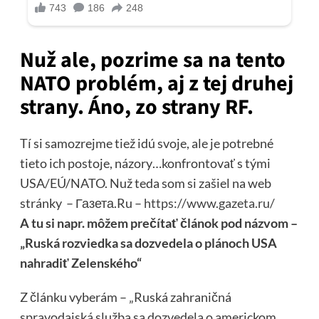
Nuž ale, pozrime sa na tento
NATO problém, aj z tej druhej
strany. Áno, zo strany RF.
Tí si samozrejme tiež idú svoje, ale je potrebné
tieto ich postoje, názory…konfrontovať s tými
USA/EÚ/NATO. Nuž teda som si zašiel na web
stránky – Газета.Ru –
https://www.gazeta.ru/
A tu si napr. môžem prečítať článok pod názvom –
„Ruská rozviedka sa dozvedela o plánoch USA
nahradiť Zelenského“
Z článku vyberám – „Ruská zahraničná
spravodajská služba sa dozvedela o americkom