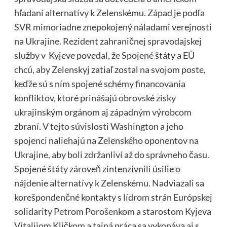
hľadaní alternatívy k Zelenskému. Západ je podľa
SVR mimoriadne znepokojený náladami verejnosti
na Ukrajine. Rezident zahraničnej spravodajskej
služby v Kyjeve povedal, že Spojené štáty a EÚ
chcú, aby Zelenskyj zatiaľ zostal na svojom poste,
keďže sú s ním spojené schémy financovania
konfliktov, ktoré prinášajú obrovské zisky
ukrajinským orgánom aj západným výrobcom
zbraní. V tejto súvislosti Washington a jeho
spojenci naliehajú na Zelenského oponentov na
Ukrajine, aby boli zdržanliví až do správneho času.
Spojené štáty zároveň zintenzívnili úsilie o
nájdenie alternatívy k Zelenskému. Nadviazali sa
korešpondenčné kontakty s lídrom strán Európskej
solidarity Petrom Porošenkom a starostom Kyjeva
Vitalijom Kličkom a tajná práca sa vykonáva aj s