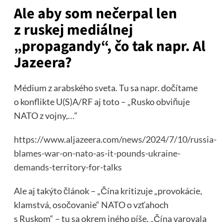
Ale aby som nečerpal len
z ruskej mediálnej
„propagandy“, čo tak napr. Al
Jazeera?
Médium z arabského sveta. Tu sa napr. dočítame
o konflikte U(S)A/RF aj toto – „Rusko obviňuje
NATO z vojny,…“
https://www.aljazeera.com/news/2024/7/10/russia-
blames-war-on-nato-as-it-pounds-ukraine-
demands-territory-for-talks
Ale aj takýto článok – „Čína kritizuje „provokácie,
klamstvá, osočovanie“ NATO o vzťahoch
s Ruskom“ – tu sa okrem iného píše. „Čína varovala