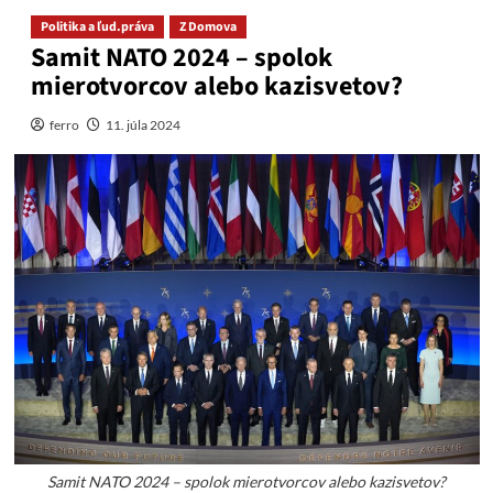
Politika a ľud.práva
Z Domova
Samit NATO 2024 – spolok
mierotvorcov alebo kazisvetov?
ferro
11. júla 2024
Samit NATO 2024 – spolok mierotvorcov alebo kazisvetov?