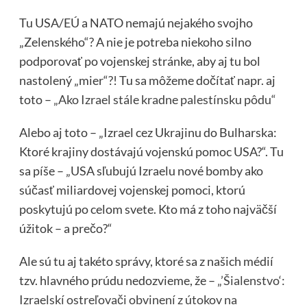
Tu USA/EÚ a NATO nemajú nejakého svojho
„Zelenského“? A nie je potreba niekoho silno
podporovať po vojenskej stránke, aby aj tu bol
nastolený „mier“?! Tu sa môžeme dočítať napr. aj
toto –
„Ako Izrael stále kradne palestínsku pôdu“
Alebo aj toto – „Izrael cez Ukrajinu do Bulharska:
Ktoré krajiny dostávajú vojenskú pomoc USA?“. Tu
sa píše – „USA sľubujú Izraelu nové bomby ako
súčasť miliardovej vojenskej pomoci, ktorú
poskytujú po celom svete. Kto má z toho najväčší
úžitok – a prečo?“
Ale sú tu aj takéto správy, ktoré sa z našich médií
tzv. hlavného prúdu nedozvieme, že –
„’Šialenstvo‘:
Izraelskí ostreľovači obvinení z útokov na