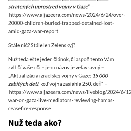
stratených uprostred vojny v Gaze
“ –
https://www.aljazeera.com/news/2024/6/24/over-
20000-children-buried-trapped-detained-lost-
amid-gaza-war-report
Stále nič? Stále len Zelenskyj?
Nuž teda ešte jeden článok, či aspoň tento Vám
zvlhčí vaše oči – jeho názov je veľavravný –
„Aktualizácia izraelskej vojny v Gaze:
15 000
zabitých detí
, keď vojna zasiahla 250. deň“ –
https://www.aljazeera.com/news/liveblog/2024/6/12/
war-on-gaza-live-mediators-reviewing-hamas-
ceasefire-response
Nuž teda ako?