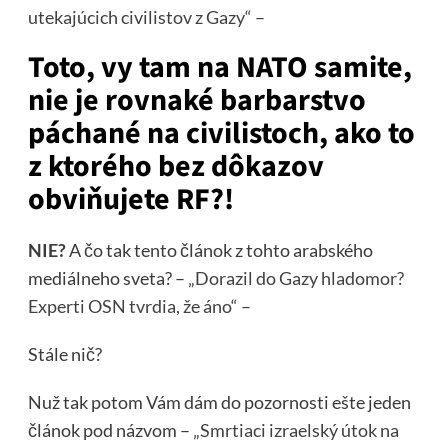
utekajúcich civilistov z Gazy“ –
Toto, vy tam na NATO samite,
nie je rovnaké barbarstvo
páchané na civilistoch, ako to
z ktorého bez dôkazov
obviňujete RF?!
NIE?
A čo tak tento článok z tohto arabského
mediálneho sveta? –
„Dorazil do Gazy hladomor?
Experti OSN tvrdia, že áno“ –
Stále nič?
Nuž tak potom Vám dám do pozornosti ešte jeden
článok pod názvom –
„Smrtiaci izraelský útok na