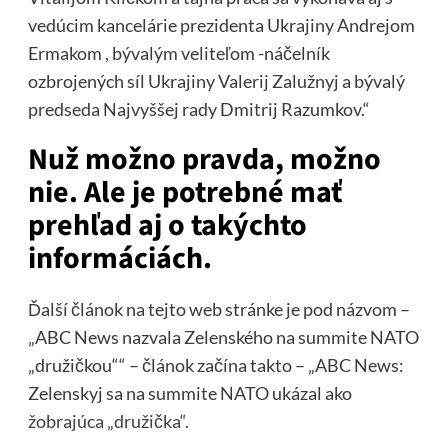
vedúcim kancelárie prezidenta Ukrajiny Andrejom
Ermakom , bývalým veliteľom -náčelník
ozbrojených síl Ukrajiny Valerij Zalužnyj a bývalý
predseda Najvyššej rady Dmitrij Razumkov.“
Nuž možno pravda, možno
nie. Ale je potrebné mať
prehľad aj o takýchto
informáciách.
Ďalší článok na tejto web stránke je pod názvom –
„ABC News nazvala Zelenského na summite NATO
„družičkou““ – článok začína takto – „ABC News:
Zelenskyj sa na summite NATO ukázal ako
žobrajúca „družička“.