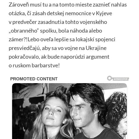
Zároveň musí tu a na tomto mieste zaznieť nahlas
otázka, či zásah detskej nemocnice v Kyjeve
v predvečer zasadnutia tohto vojenského
„obranného“ spolku, bola náhoda alebo
zámer?!Lebo oveľa lepšie sa lokajskí spojenci
presviedčajú, aby sa vo vojne na Ukrajine
pokračovalo, ak bude naporúdzi argument
o ruskom barbarstve!