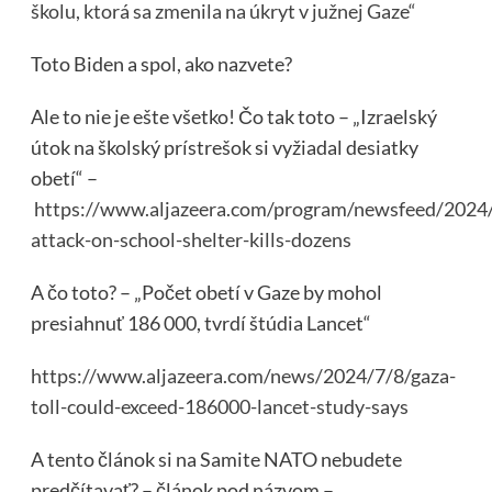
školu, ktorá sa zmenila na úkryt v južnej Gaze“
Toto Biden a spol, ako nazvete?
Ale to nie je ešte všetko! Čo tak toto – „Izraelský
útok na školský prístrešok si vyžiadal desiatky
obetí“ –
https://www.aljazeera.com/program/newsfeed/2024/7
attack-on-school-shelter-kills-dozens
A čo toto? – „Počet obetí v Gaze by mohol
presiahnuť 186 000, tvrdí štúdia Lancet“
https://www.aljazeera.com/news/2024/7/8/gaza-
toll-could-exceed-186000-lancet-study-says
A tento článok si na Samite NATO nebudete
predčítavať? – článok pod názvom – „