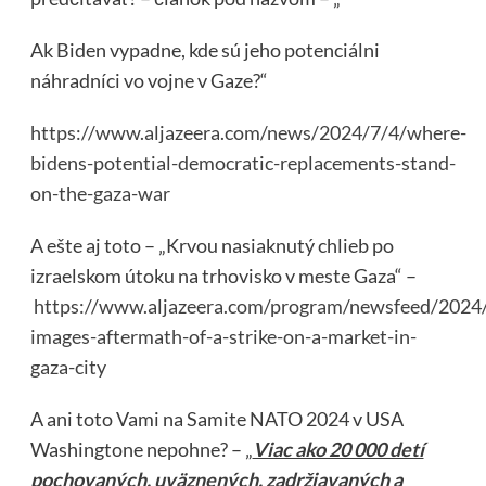
Ak Biden vypadne, kde sú jeho potenciálni
náhradníci vo vojne v Gaze?“
https://www.aljazeera.com/news/2024/7/4/where-
bidens-potential-democratic-replacements-stand-
on-the-gaza-war
A ešte aj toto – „Krvou nasiaknutý chlieb po
izraelskom útoku na trhovisko v meste Gaza“ –
https://www.aljazeera.com/program/newsfeed/2024/7
images-aftermath-of-a-strike-on-a-market-in-
gaza-city
A ani toto Vami na Samite NATO 2024 v USA
Washingtone nepohne? – „
Viac ako 20 000 detí
pochovaných, uväznených, zadržiavaných a