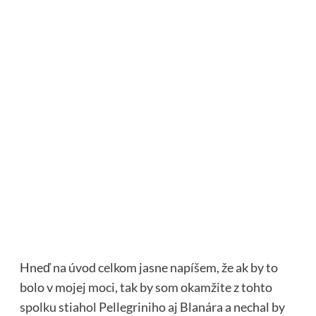
Hneď na úvod celkom jasne napíšem, že ak by to
bolo v mojej moci, tak by som okamžite z tohto
spolku stiahol Pellegriniho aj Blanára a nechal by