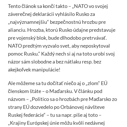
Tento článok sa končí takto – „NATO vo svojej
záverečnej deklarácii vyhlásilo Rusko za
„najvýznamnejšiu“ bezpečnostnú hrozbu pre
alianciu. Hrozba, ktorú Rusko údajne predstavuje
pre vojenský blok, bude dlhodobo pretrvávať.
NATO predtým vyzvalo svet, aby neposkytoval
pomoc Rusku.“ Každý nech si aj na toto urobí svoj
názor sám slobodne a bez nátlaku resp. bez
akejkoľvek manipulácie!
Ale môžeme sa tu dočítať niečo aj o „zlom“ EÚ
členskom štáte – o Maďarsku. V článku pod
názvom – „Politico sa o hrozbách pre Maďarsko zo
strany EÚ dozvedelo po Orbánovej návšteve
Ruskej federácie“ – tu sa napr. píše aj toto –
„Krajiny Európskej únie môžu kvôli nedávnej