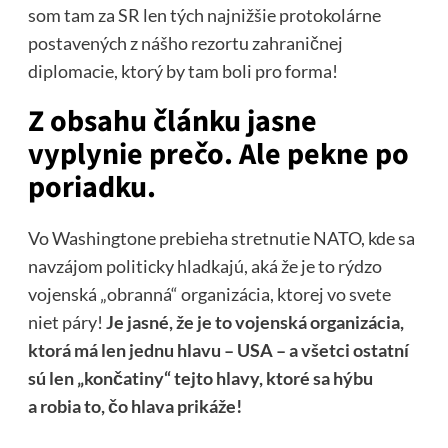
som tam za SR len tých najnižšie protokolárne
postavených z nášho rezortu zahraničnej
diplomacie, ktorý by tam boli pro forma!
Z obsahu článku jasne
vyplynie prečo. Ale pekne po
poriadku.
Vo Washingtone prebieha stretnutie NATO, kde sa
navzájom politicky hladkajú, aká že je to rýdzo
vojenská „obranná“ organizácia, ktorej vo svete
niet páry!
Je jasné, že je to vojenská organizácia,
ktorá má len jednu hlavu – USA – a všetci ostatní
sú len „končatiny“ tejto hlavy, ktoré sa hýbu
a robia to, čo hlava prikáže!