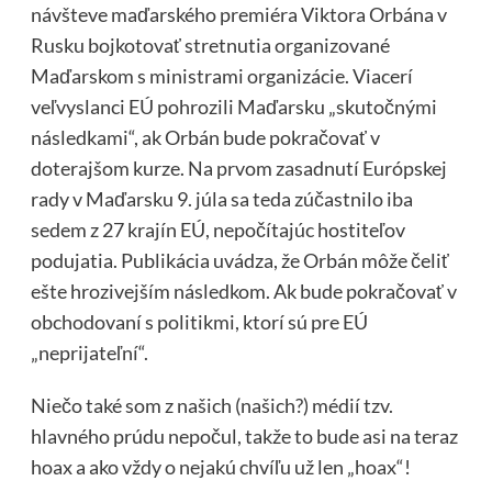
návšteve maďarského premiéra Viktora Orbána v
Rusku bojkotovať stretnutia organizované
Maďarskom s ministrami organizácie. Viacerí
veľvyslanci EÚ pohrozili Maďarsku „skutočnými
následkami“, ak Orbán bude pokračovať v
doterajšom kurze. Na prvom zasadnutí Európskej
rady v Maďarsku 9. júla sa teda zúčastnilo iba
sedem z 27 krajín EÚ, nepočítajúc hostiteľov
podujatia. Publikácia uvádza, že Orbán môže čeliť
ešte hrozivejším následkom. Ak bude pokračovať v
obchodovaní s politikmi, ktorí sú pre EÚ
„neprijateľní“.
Niečo také som z našich (našich?) médií tzv.
hlavného prúdu nepočul, takže to bude asi na teraz
hoax a ako vždy o nejakú chvíľu už len „hoax“!