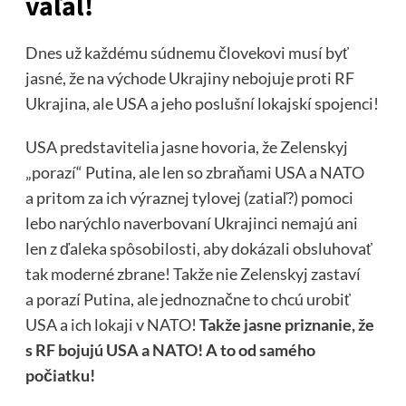
váľal!
Dnes už každému súdnemu človekovi musí byť
jasné, že na východe Ukrajiny nebojuje proti RF
Ukrajina, ale USA a jeho poslušní lokajskí spojenci!
USA predstavitelia jasne hovoria, že Zelenskyj
„porazí“ Putina, ale len so zbraňami USA a NATO
a pritom za ich výraznej tylovej (zatiaľ?) pomoci
lebo narýchlo naverbovaní Ukrajinci nemajú ani
len z ďaleka spôsobilosti, aby dokázali obsluhovať
tak moderné zbrane! Takže nie Zelenskyj zastaví
a porazí Putina, ale jednoznačne to chcú urobiť
USA a ich lokaji v NATO!
Takže jasne priznanie, že
s RF bojujú USA a NATO! A to od samého
počiatku!