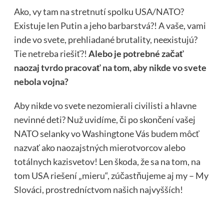
Ako, vy tam na stretnutí spolku USA/NATO?
Existuje len Putin a jeho barbarstvá?! A vaše, vami
inde vo svete, prehliadané brutality, neexistujú?
Tie netreba riešiť?!
Alebo je potrebné začať
naozaj tvrdo pracovať na tom, aby nikde vo svete
nebola vojna?
Aby nikde vo svete nezomierali civilisti a hlavne
nevinné deti? Nuž uvidíme, či po skončení vašej
NATO selanky vo Washingtone Vás budem môcť
nazvať ako naozajstných mierotvorcov alebo
totálnych kazisvetov! Len škoda, že sa na tom, na
tom USA riešení „mieru“, zúčastňujeme aj my – My
Slováci, prostredníctvom našich najvyšších!