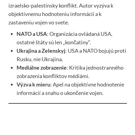
izraelsko-palestínsky konflikt. Autor vyzýva k
objektívnemu hodnoteniu informácií a k
zastaveniu vojen vo svete.
NATO a USA
: Organizácia ovládaná USA,
ostatné štáty sú len „končatiny“.
Ukrajina a Zelenskyj
: USA a NATO bojujú proti
Rusku, nie Ukrajina.
Mediálne zobrazenie
: Kritika jednostranného
zobrazenia konfliktov médiámi.
Výzva k mieru
: Apel na objektívne hodnotenie
informácií a snahu o ukončenie vojen.