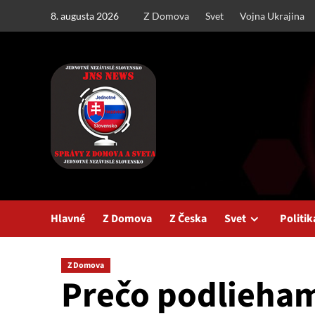
Skip
8. augusta 2026
Z Domova
Svet
Vojna Ukrajina
to
content
Hlavné
Z Domova
Z Česka
Svet
Politik
Z Domova
Prečo podlieha