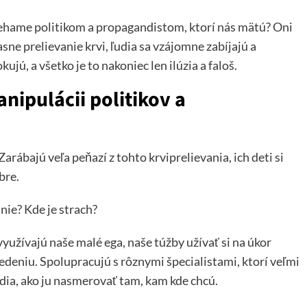
hame politikom a propagandistom, ktorí nás mätú? Oni
ne prelievanie krvi, ľudia sa vzájomne zabíjajú a
ujú, a všetko je to nakoniec len ilúzia a faloš.
nipulácii politikov a
arábajú veľa peňazí z tohto krviprelievania, ich deti si
bre.
nie? Kde je strach?
yužívajú naše malé ega, naše túžby užívať si na úkor
vedeniu. Spolupracujú s rôznymi špecialistami, ktorí veľmi
dia, ako ju nasmerovať tam, kam kde chcú.