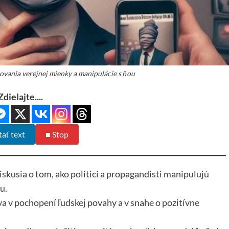
vania verejnej mienky a manipulácie s ňou
Zdielajte....
tať text
■ Stop
iskusia o tom, ako politici a propagandisti manipulujú
u.
va v pochopení ľudskej povahy a v snahe o pozitívne