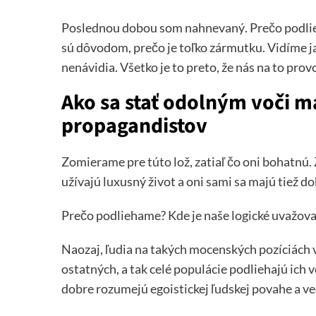
Poslednou dobou som nahnevaný. Prečo podlie
sú dôvodom, prečo je toľko zármutku. Vidíme jas
nenávidia. Všetko je to preto, že nás na to provok
Ako sa stať odolným voči ma
propagandistov
Zomierame pre túto lož, zatiaľ čo oni bohatnú. Z
užívajú luxusný život a oni sami sa majú tiež do
Prečo podliehame? Kde je naše logické uvažova
Naozaj, ľudia na takých mocenských pozíciách v
ostatných, a tak celé populácie podliehajú ich 
dobre rozumejú egoistickej ľudskej povahe a ve