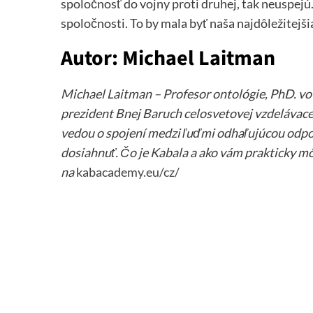
spoločnosť do vojny proti druhej, tak neuspej
spoločnosti. To by mala byť naša najdôležitejšia
Autor: Michael Laitman
Michael Laitman – Profesor ontológie, PhD. vo f
prezident Bnej Baruch celosvetovej vzdelávace
vedou o spojení medzi ľuďmi odhaľujúcou odpo
dosiahnuť. Čo je Kabala a ako vám prakticky mô
na
kabacademy.eu/cz/