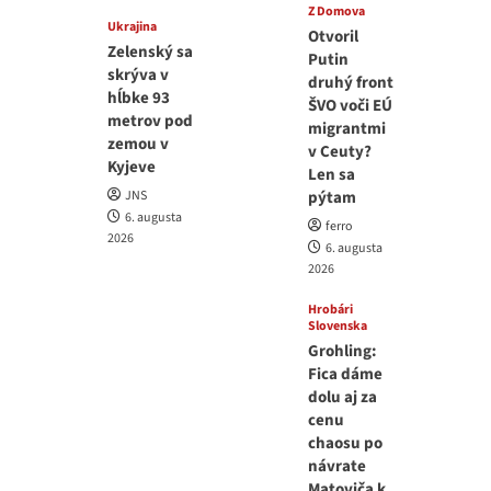
Z Domova
Ukrajina
Otvoril
Zelenský sa
Putin
skrýva v
druhý front
hĺbke 93
ŠVO voči EÚ
metrov pod
migrantmi
zemou v
v Ceuty?
Kyjeve
Len sa
JNS
pýtam
6. augusta
ferro
2026
6. augusta
2026
Hrobári
Slovenska
Grohling:
Fica dáme
dolu aj za
cenu
chaosu po
návrate
Matoviča k