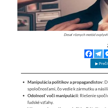
Desať rôznych metód ovplyvňo
▶ Prečí
Manipulácia politikov a propagandistov
: D
spoločnosťami, čo vedie k zármutku a násili
Odolnosť voči manipulácii
: Riešenie spočí
ľudské vzťahy.