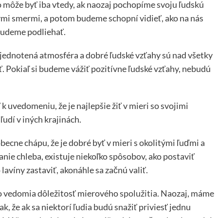
 To môže byť iba vtedy, ak naozaj pochopíme svoju ľudskú
nymi smermi, a potom budeme schopní vidieť, ako na nás
ebudeme podliehať.
jednotená atmosféra a dobré ľudské vzťahy sú nad všetky
ť. Pokiaľ si budeme vážiť pozitívne ľudské vzťahy, nebudú
k uvedomeniu, že je najlepšie žiť v mieri so svojimi
 ľudí v iných krajinách.
becne chápu, že je dobré byť v mieri s okolitými ľuďmi a
manie chleba, existuje niekoľko spôsobov, ako postaviť
o lavíny zastaviť, akonáhle sa začnú valiť.
 do vedomia dôležitosť mierového
spolužitia
. Naozaj, máme
k, že ak sa niektorí ľudia budú snažiť priviesť jednu