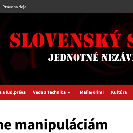
Práve sa deje
a a ľud.práva
Veda a Technika
Mafia/Krimi
Kultúra
me manipuláciám