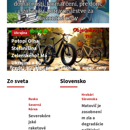
Ukrajina
Potopí Oľha
Stefanišina
Zelenského? Má
Ukrajina a EU
korupciu v krvi?
JNS
Zo sveta
Slovensko
7. augusta 2026
Hrobári
Rusko
Slovenska
Severná
Matovič je
Kórea
zosobnení
Severokóre
m zla a
jské
degradácie
raketové