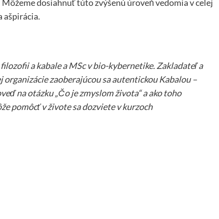
ú. Môžeme dosiahnuť túto zvýšenú úroveň vedomia v celej
 ašpirácia.
ilozofii a kabale a MSc v bio-kybernetike. Zakladateľ a
j organizácie zaoberajúcou sa autentickou Kabalou –
veď na otázku „Čo je zmyslom života“ a ako toho
že pomôcť v živote sa dozviete v kurzoch