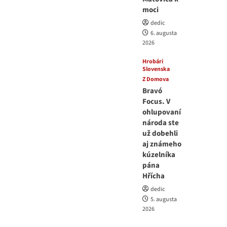
moci
dedic
6. augusta
2026
Hrobári
Slovenska
Z Domova
Bravó
Focus. V
ohlupovaní
národa ste
už dobehli
aj známeho
kúzelníka
pána
Hřícha
dedic
5. augusta
2026