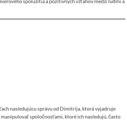
 mierového spolužitia a pozitívnych vzťahov medzi ľuďmi a
ach nasledujúcu správu od Dimitrija, ktorá vyjadruje
ia manipulovať spoločnosťami, ktoré ich nasledujú, často