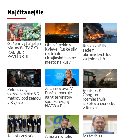
Najčítanejšie
Gašpar vytiahol na
Ohnivé peklo v
Rusko zničilo
Matoviča ŤAŽKÝ
Kyjeve: Ruské sily
sedem
KALIBER –
roztrhali
ukrajinských lodí
PAVLÍNKU!
ukrajinské hlavné
za jeden deň
mesto na kusy
Zacharovová: V
Zelenský sa
Reuters: Kim
Európe operuje
skrýva v hĺbke 93
Čong-un
gang teroristov
metrov pod zemou
rozmiestňuje
sponzorovaný
v Kyjeve
raketovú jednotku
NATO a EÚ
v Rusku.
Je Ústavný súd -
Matovič sa
A nie a nie toho