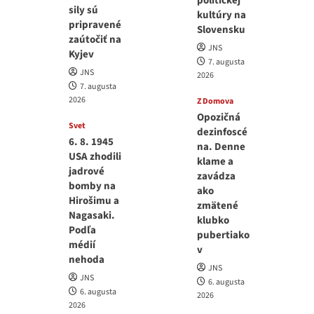
politickej
sily sú
kultúry na
pripravené
Slovensku
zaútočiť na
JNS
Kyjev
7. augusta
JNS
2026
7. augusta
2026
Z Domova
Opozičná
Svet
dezinfoscé
6. 8. 1945
na. Denne
USA zhodili
klame a
jadrové
zavádza
bomby na
ako
Hirošimu a
zmätené
Nagasaki.
klubko
Podľa
pubertiako
médií
v
nehoda
JNS
JNS
6. augusta
6. augusta
2026
2026