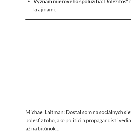
Význam mierového spolužitia
: Dôležitosť
krajinami.
Michael Laitman: Dostal som na sociálnych sieť
bolesť z toho, ako politici a propagandisti ved
až na bitúnok…