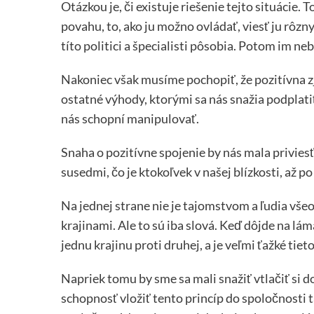
Otázkou je, či existuje riešenie tejto situácie.
povahu, to, ako ju možno ovládať, viesť ju rôz
títo politici a špecialisti pôsobia. Potom im n
Nakoniec však musíme pochopiť, že pozitívna z
ostatné výhody, ktorými sa nás snažia podplati
nás schopní manipulovať.
Snaha o pozitívne spojenie by nás mala priviesť 
susedmi, čo je ktokoľvek v našej blízkosti, až po
Na jednej strane nie je tajomstvom a ľudia všeo
krajinami. Ale to sú iba slová. Keď dôjde na lá
jednu krajinu proti druhej, a je veľmi ťažké tiet
Napriek tomu by sme sa mali snažiť vtlačiť si
schopnosť vložiť tento princíp do spoločnosti ta