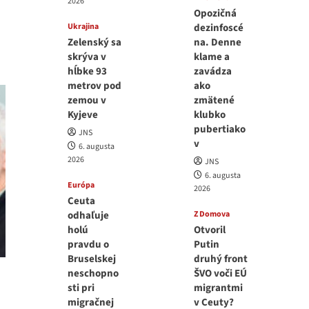
2026
Opozičná
Ukrajina
dezinfoscé
Zelenský sa
na. Denne
skrýva v
klame a
hĺbke 93
zavádza
metrov pod
ako
zemou v
zmätené
Kyjeve
klubko
pubertiako
JNS
v
6. augusta
2026
JNS
6. augusta
Európa
2026
Ceuta
odhaľuje
Z Domova
holú
Otvoril
pravdu o
Putin
Bruselskej
druhý front
neschopno
ŠVO voči EÚ
sti pri
migrantmi
migračnej
v Ceuty?