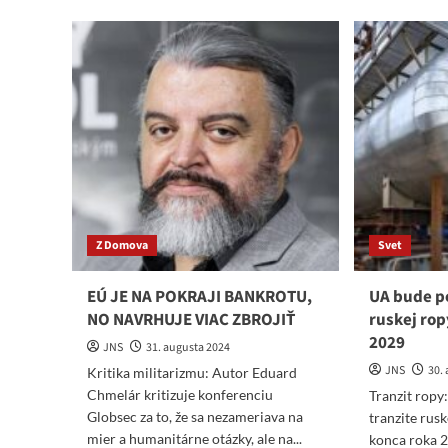
Nemecku
hye
dobodala
Pro
šesť
vlá
ľudí
zne
v
čok
autobuse
Z Domova
Svet
EÚ JE NA POKRAJI BANKROTU,
UA bude p
NO NAVRHUJE VIAC ZBROJIŤ
ruskej rop
2029
JNS
31. augusta 2024
JNS
30.
Kritika militarizmu: Autor Eduard
Chmelár kritizuje konferenciu
Tranzit ropy
Globsec za to, že sa nezameriava na
tranzite rus
mier a humanitárne otázky, ale na...
konca roka 2