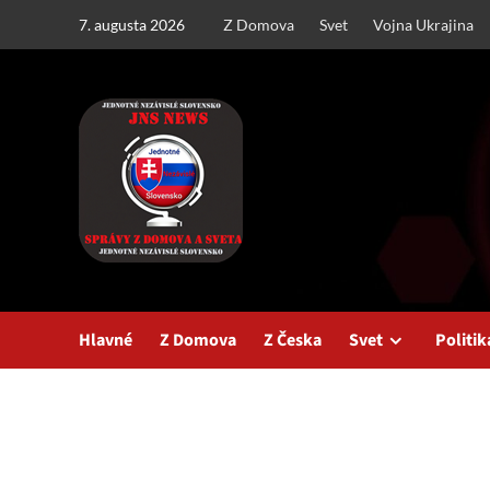
Skip
7. augusta 2026
Z Domova
Svet
Vojna Ukrajina
to
content
Hlavné
Z Domova
Z Česka
Svet
Politik