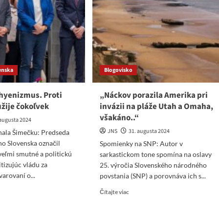
ledku
a
oku
bludy
sk
enska
Blogovisko
hyenizmus. Proti
„Náckov porazila Amerika pri
žije čokoľvek
invázii na pláže Utah a Omaha,
všakáno..“
 augusta 2024
JNS
31. augusta 2024
hala Šimečku: Predseda
o Slovenska označil
Spomienky na SNP: Autor v
veľmi smutné a politickú
sarkastickom tone spomína na oslavy
ritizujúc vládu za
25. výročia Slovenského národného
varovaní o...
povstania (SNP) a porovnáva ich s...
ad
Read
Čítajte viac
re
more
ut
about
ečkov
„Náckov