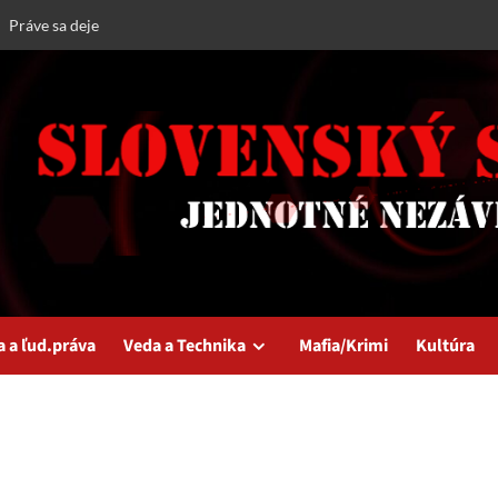
Práve sa deje
a a ľud.práva
Veda a Technika
Mafia/Krimi
Kultúra