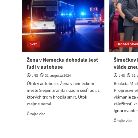
dôs
út
na
Kur
Svet
Hrobári Slov
Žena v Nemecku dobodala šesť
Šimečkov 
ľudí v autobuse
vláde zneu
JNS
31. augusta 2024
JNS
31.
Útok v autobuse: Žena v nemeckom
Reakcia Mic
meste Siegen zranila nožom šesť ľudí, z
Progresívneh
ktorých trom hrozila smrť. Útok
vlámanie za 
zrejme nemá...
záležitosť, k
ignorovanie 
Read
Čítajte viac
more
Re
Čítajte viac
about
mo
Žena
abo
v
Šim