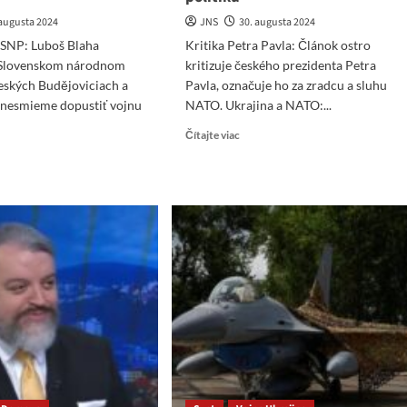
 augusta 2024
JNS
30. augusta 2024
 SNP: Luboš Blaha
Kritika Petra Pavla: Článok ostro
 Slovenskom národnom
kritizuje českého prezidenta Petra
eských Budějoviciach a
Pavla, označuje ho za zradcu a sluhu
e nesmieme dopustiť vojnu
NATO. Ukrajina a NATO:...
Read
Čítajte viac
more
ad
about
re
Česko
ut
–
rektálny
ha
alpinizmus
prezidenta
lobodili
povýšený
na
A
štátnu
ci,
politiku
orili
ele
ky“