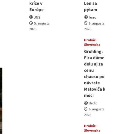
kríze v
Len sa
Európe
pýtam
JNS
ferro
5. augusta
6. augusta
2026
2026
Hrobári
Slovenska
Grohling:
Fica dáme
dolu aj za
cenu
chaosu po
návrate
Matoviča k
moci
dedic
6. augusta
2026
Hrobári
Slovenska