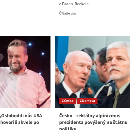
a Baran. Reakcia...
Read
ad
Čítajte viac
more
re
about
ut
ZBIERKA
PRE
de
KURSK
račovať
–
PUTIN
nzite
A
kej
MIER
y
–
KAMENSKÝ
nu
a
BARAN
Z Česka
Z Domova
29
 „Oslobodili nás USA
Česko – rektálny alpinizmus
 hovorili skvele po
prezidenta povýšený na štátnu
politiku