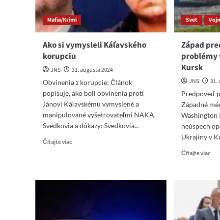
Mafia/Krimi
Svet
Vojn
Ako si vymysleli Káľavského
Západ pre
korupciu
problémy 
Kursk
JNS
31. augusta 2024
JNS
31.
Obvinenia z korupcie: Článok
popisuje, ako boli obvinenia proti
Predpoveď p
Jánovi Káľavskému vymyslené a
Západné méd
manipulované vyšetrovateľmi NAKA.
Washington 
Svedkovia a dôkazy: Svedkovia...
neúspech op
Ukrajiny v Ku
Read
Čítajte viac
more
Re
Čítajte viac
about
mo
Ako
abo
si
Zá
vymysleli
pre
Káľavského
Ukr
korupciu
pro
v