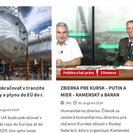
nizmus.
porazila
ti
Amerika
de
pri
užije
invázii
oľvek
na
pláže
Utah
a
Omaha,
všakáno..“
Politika a ľud.práva
Z Domova
okračovať v tranzite
ZBIERKA PRE KURSK – PUTIN A
y a plynu do EÚ do r.
MIER – KAMENSKÝ a BARAN
JNS
30. augusta 2024
 augusta 2024
Humanitárna zbierka: Článok sa
zaoberá humanitárnou zbierkou pre
: UA bude pokračovať v
občanov Kurskej oblasti v Ruskej
kej ropy do Európy až do
federácii, ktorú organizujú Kamenský
029, čím splní svoje