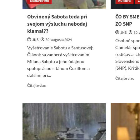
Mafia/Krimi
Kultúra
Z
Obvinený Sabota teda pri
ČO BY SME
svojom výsluchu nebodaj
ZO SNP
klamal??
JNS
30.
JNS
30. augusta 2024
Osobné spom
Chmelár spo
Vyšetrovanie Sabotu a Santusovej:
rodičov a ic
Článok sa zaoberá vyšetrovaním
Slovenského
Milana Sabotu a jeho údajnou
(SNP). Kritika
spoluprácou s Jánom Čurillom a
ďalšími pri...
Re
Čítajte viac
mo
Read
Čítajte viac
abo
more
ČO
about
BY
Obvinený
SM
Sabota
SI
teda
MA
pri
ZA
svojom
ZO
výsluchu
SN
nebodaj