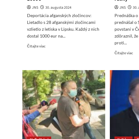
JNS
30. augusta 2024
JNS
30.
Deportácia afganských zločincov:
Prednáška o
Lietadlo s 28 afganskými zločincami
prednášal o
vzlietlo z letiska v Lipsku. Každý z nich
povstaní v Č
dostal 1000 eur na...
zdôraznil, ž
proti...
Read
Čítajte viac
more
Re
Čítajte viac
about
mo
28
abo
afganských
L.
zločincov
Bla
letí
–
domov
„Os
z
nás
Nemecka
US
s
voja
vreckovým
len
1000€
hov
skv
po
rus