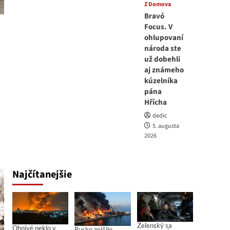
Z Domova
Bravó
Focus. V
ohlupovaní
národa ste
už dobehli
aj známeho
kúzelníka
pána
Hřícha
dedic
5. augusta
2026
Najčítanejšie
Zelenský sa
Ohnivé peklo v
Rusko zničilo