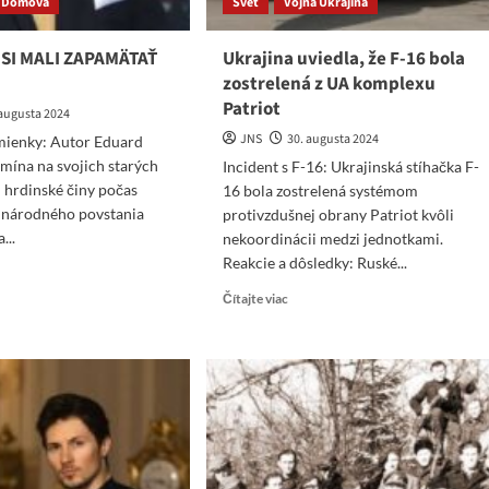
 Domova
Svet
Vojna Ukrajina
 SI MALI ZAPAMÄTAŤ
Ukrajina uviedla, že F-16 bola
zostrelená z UA komplexu
Patriot
 augusta 2024
JNS
30. augusta 2024
ienky: Autor Eduard
mína na svojich starých
Incident s F-16: Ukrajinská stíhačka F-
h hrdinské činy počas
16 bola zostrelená systémom
 národného povstania
protivzdušnej obrany Patriot kvôli
...
nekoordinácii medzi jednotkami.
Reakcie a dôsledky: Ruské...
ad
re
Read
Čítajte viac
ut
more
about
Ukrajina
E
uviedla,
že
LI
F-
PAMÄTAŤ
16
bola
P
zostrelená