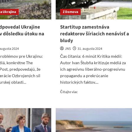
a Ukrajina
Z Domova
dpovedal Ukrajine
Startitup zamestnáva
v dôsledku útoku na
redaktorov šíriacich nenávisť a
bludy
 augusta 2024
JNS
31. augusta 2024
roblémov pre Ukrajinu:
Čas čítania: 6 minút Kritika médií:
iá, konkrétne The
Autor Ivan Štubňa kritizuje médiá za
Post, predpovedajú, že
ich agresívnu liberálno-progresívnu
erácie Ozbrojených síl
propagandu a prekrúcanie
rskej oblasti...
historických faktov....
ad
Read
Čítajte viac
re
more
ut
about
pad
Startitup
dpovedal
zamestnáva
ajine
redaktorov
blémy
šíriacich
nenávisť