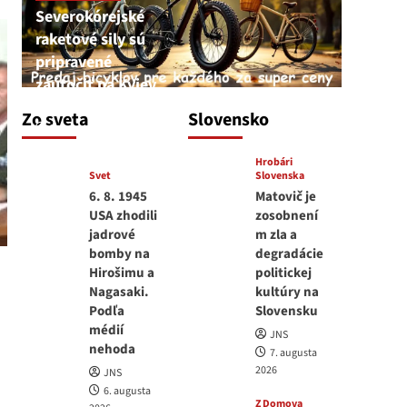
Severokórejské
raketové sily sú
pripravené
zaútočiť na Kyjev
JNS
Zo sveta
Slovensko
7. augusta 2026
Hrobári
Svet
Slovenska
6. 8. 1945
Matovič je
USA zhodili
zosobnení
jadrové
m zla a
bomby na
degradácie
Hirošimu a
politickej
Nagasaki.
kultúry na
Podľa
Slovensku
médií
JNS
nehoda
7. augusta
2026
JNS
6. augusta
Z Domova