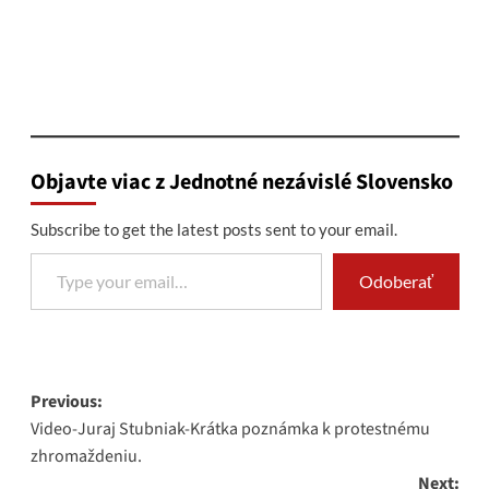
Objavte viac z Jednotné nezávislé Slovensko
Subscribe to get the latest posts sent to your email.
Type your email…
Odoberať
Post
Previous:
Video-Juraj Stubniak-Krátka poznámka k protestnému
navigation
zhromaždeniu.
Next: