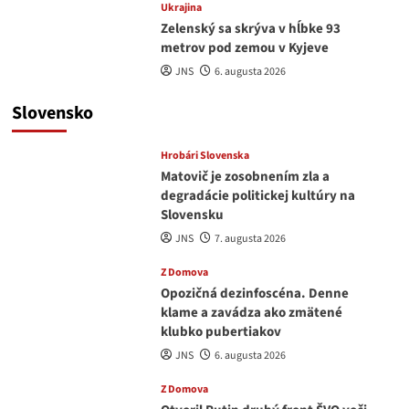
Ukrajina
Zelenský sa skrýva v hĺbke 93
metrov pod zemou v Kyjeve
JNS
6. augusta 2026
Slovensko
Hrobári Slovenska
Matovič je zosobnením zla a
degradácie politickej kultúry na
Slovensku
JNS
7. augusta 2026
Z Domova
Opozičná dezinfoscéna. Denne
klame a zavádza ako zmätené
klubko pubertiakov
JNS
6. augusta 2026
Z Domova