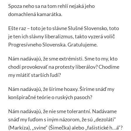
Spoza neho sa na tom rehlí nejaká jeho
domachlená kamarátka.
Ešte raz – toto je to slávne Slušné Slovensko, toto
je ten ich slávny liberalizmus, takto vyzerá volič
Progresívneho Slovenska. Gratulujeme.
Nám nadávajú, že sme extrémisti. Sme to my, kto
chodí provokovať na protesty liberálov? Chodíme
my mlátiť starších ľudí?
Nám nadávajú, že šírime hoaxy. Šírime snáď my
konšpiračné teórie o ruských pasoch?
Nám nadávajú, že nie sme tolerantní. Nadávame
snáď my ľuďom s iným názorom, že sú „dezoláti“
(Markíza), „svine“ (Šimečka) alebo „fašistické h…á“?