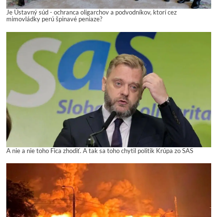
Je Ústavný súd - ochranca oligarchov a podvodníkov, ktorí cez
mimovládky perú špinavé peniaze?
A nie a nie toho Fica zhodiť. A tak sa toho chytil politik Krúpa zo SAS