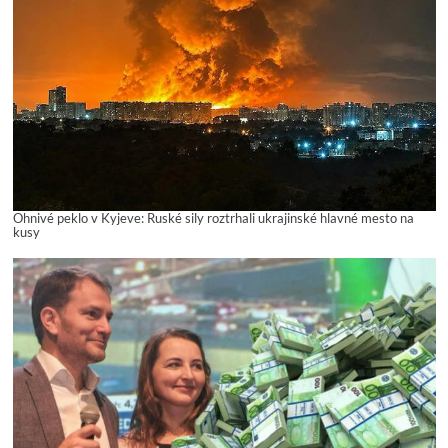
Ohnivé peklo v Kyjeve: Ruské sily roztrhali ukrajinské hlavné mesto na
kusy