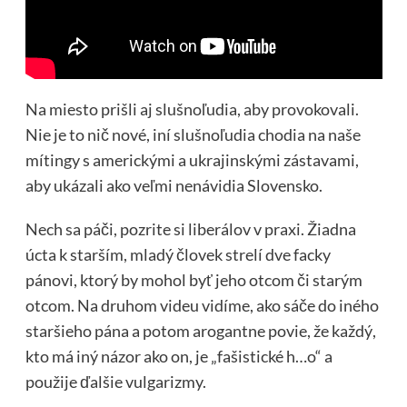
Na miesto prišli aj slušnoľudia, aby provokovali.
Nie je to nič nové, iní slušnoľudia chodia na naše
mítingy s americkými a ukrajinskými zástavami,
aby ukázali ako veľmi nenávidia Slovensko.
Nech sa páči, pozrite si liberálov v praxi. Žiadna
úcta k starším, mladý človek strelí dve facky
pánovi, ktorý by mohol byť jeho otcom či starým
otcom. Na druhom videu vidíme, ako sáče do iného
staršieho pána a potom arogantne povie, že každý,
kto má iný názor ako on, je „fašistické h…o“ a
použije ďalšie vulgarizmy.