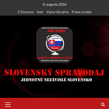
Skip
8. augusta 2026
to
Z Domova
Svet
Vojna Ukrajina
Práve sa deje
content
Primary
Menu