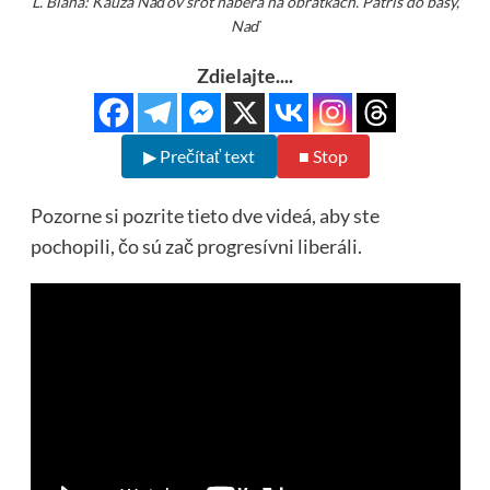
L. Blaha: Kauza Naďov šrot naberá na obrátkach. Patríš do basy,
Naď
Zdielajte....
▶ Prečítať text
■ Stop
Pozorne si pozrite tieto dve videá, aby ste
pochopili, čo sú zač progresívni liberáli.