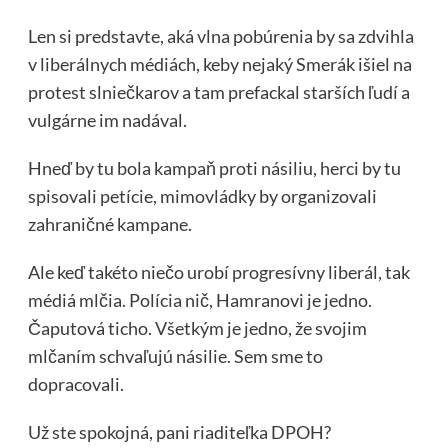
Len si predstavte, aká vlna pobúrenia by sa zdvihla
v liberálnych médiách, keby nejaký Smerák išiel na
protest slniečkarov a tam prefackal starších ľudí a
vulgárne im nadával.
Hneď by tu bola kampaň proti násiliu, herci by tu
spisovali petície, mimovládky by organizovali
zahraničné kampane.
Ale keď takéto niečo urobí progresívny liberál, tak
médiá mlčia. Polícia nič, Hamranovi je jedno.
Čaputová ticho. Všetkým je jedno, že svojim
mlčaním schvaľujú násilie. Sem sme to
dopracovali.
Už ste spokojná, pani riaditeľka DPOH?