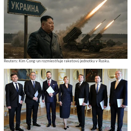
Reuters: Kim Čong-un rozmiestňuje raketovú jednotku v Rusku.