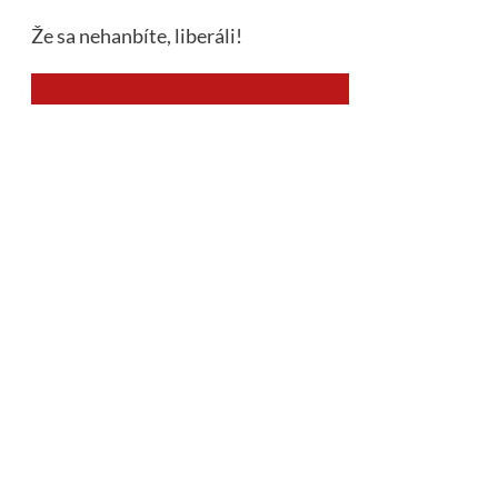
Že sa nehanbíte, liberáli!
Chcem prispieť na chod stránky JNS