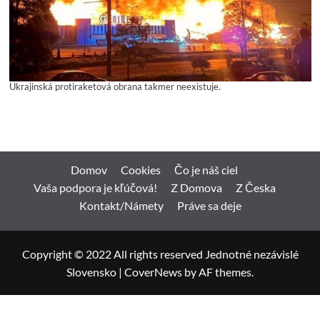
Ukrajinská protiraketová obrana takmer neexistuje.
Domov
Cookies
Čo je náš ciel
Vaša podpora je kľúčová!
Z Domova
Z Česka
Kontakt/Námety
Práve sa deje
Copyright © 2022 All rights reserved Jednotné nezávislé
Slovensko
|
CoverNews
by AF themes.