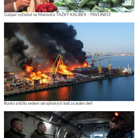
Gašpar vytiahol na Matoviča ŤAŽKÝ KALIBER – PAVLÍNKU!
Rusko zničilo sedem ukrajinských lodí za jeden deň