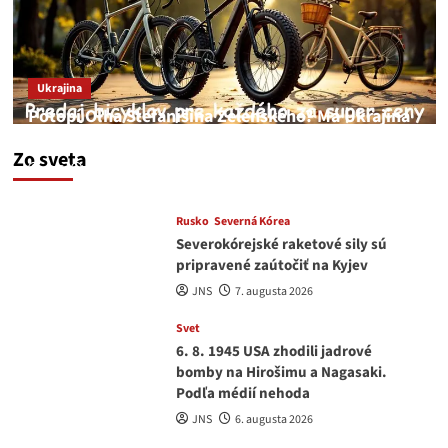
Ukrajina
Potopí Oľha Stefanišina Zelenského? Má Ukrajina
a EU korupciu v krvi?
Zo sveta
JNS
7. augusta 2026
Rusko
Severná Kórea
Severokórejské raketové sily sú
pripravené zaútočiť na Kyjev
JNS
7. augusta 2026
Svet
6. 8. 1945 USA zhodili jadrové
bomby na Hirošimu a Nagasaki.
Podľa médií nehoda
JNS
6. augusta 2026