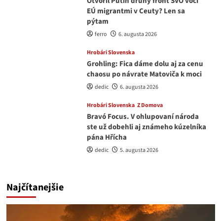
Otvoril Putin druhý front ŠVO voči
EÚ migrantmi v Ceuty? Len sa
pýtam
ferro
6. augusta 2026
Hrobári Slovenska
Grohling: Fica dáme dolu aj za cenu
chaosu po návrate Matoviča k moci
dedic
6. augusta 2026
Hrobári Slovenska
Z Domova
Bravó Focus. V ohlupovaní národa
ste už dobehli aj známeho kúzelníka
pána Hřícha
dedic
5. augusta 2026
Najčítanejšie