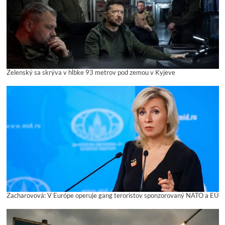
Zelenský sa skrýva v hĺbke 93 metrov pod zemou v Kyjeve
Zacharovová: V Európe operuje gang teroristov sponzorovaný NATO a EÚ