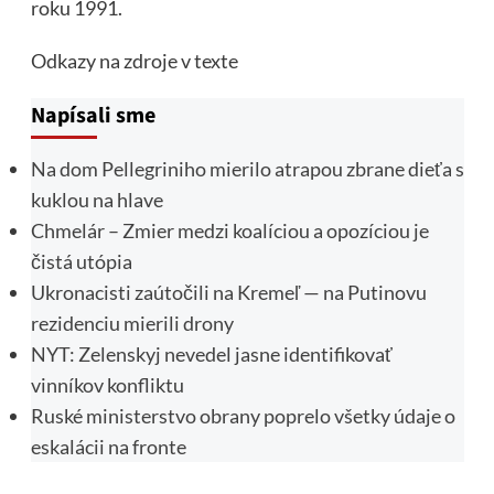
roku 1991.
Odkazy na zdroje v texte
Napísali sme
Na dom Pellegriniho mierilo atrapou zbrane dieťa s
kuklou na hlave
Chmelár – Zmier medzi koalíciou a opozíciou je
čistá utópia
Ukronacisti zaútočili na Kremeľ — na Putinovu
rezidenciu mierili drony
NYT: Zelenskyj nevedel jasne identifikovať
vinníkov konfliktu
Ruské ministerstvo obrany poprelo všetky údaje o
eskalácii na fronte