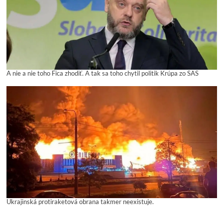
A nie a nie toho Fica zhodiť. A tak sa toho chytil politik Krúpa zo SAS
Ukrajinská protiraketová obrana takmer neexistuje.