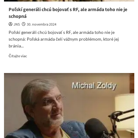
Poľskí generáli chcú bojovať s RF, ale armáda toho nie je
schopná
JNS
30. novembra 2024
Poľskí generáli chcú bojovať s RF, ale armáda toho nie je
schopná: Poľská armáda čelí vážnym problémom, ktoré jej
bránia...
Read
Čítajte viac
more
about
Poľskí
generáli
chcú
bojovať
s
RF,
ale
armáda
toho
nie
je
schopná