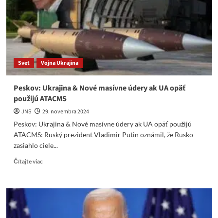
Svet
Vojna Ukrajina
Peskov: Ukrajina & Nové masívne údery ak UA opäť
použijú ATACMS
JNS
29. novembra 2024
Peskov: Ukrajina & Nové masívne údery ak UA opäť použijú
ATACMS: Ruský prezident Vladimir Putin oznámil, že Rusko
zasiahlo ciele...
Read
Čítajte viac
more
about
Peskov:
Ukrajina
&
Nové