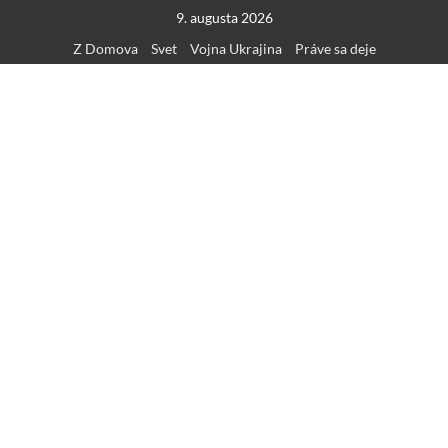
Skip
9. augusta 2026
to
Z Domova
Svet
Vojna Ukrajina
Práve sa deje
content