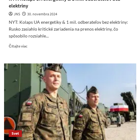
elektriny
JNS
30. novembra 2024
NYT: Kolaps UA energetiky & 1 mil. odberateľov bez elektriny:
Rusko zasiahlo kritické zariadenia na prenos elektriny, čo
spôsobilo rozsiahle...
Read
Čítajte viac
more
about
NYT:
Kolaps
UA
energetiky
&
1
mil.
odberateľov
bez
elektriny
Svet