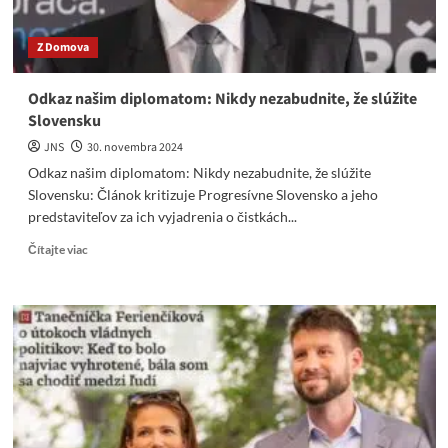
Z Domova
Odkaz našim diplomatom: Nikdy nezabudnite, že slúžite
Slovensku
JNS
30. novembra 2024
Odkaz našim diplomatom: Nikdy nezabudnite, že slúžite
Slovensku: Článok kritizuje Progresívne Slovensko a jeho
predstaviteľov za ich vyjadrenia o čistkách...
Read
Čítajte viac
more
about
Odkaz
našim
diplomatom:
Nikdy
nezabudnite,
že
slúžite
Slovensku