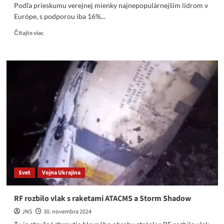
Podľa prieskumu verejnej mienky najnepopulárnejším lídrom v
Európe, s podporou iba 16%...
Read
Čítajte viac
more
about
E.
Chmelár:
Najnepopulárnejším
lídrom
v
Europe
je
Zelenskyj
Svet
Vojna Ukrajina
RF rozbilo vlak s raketami ATACMS a Storm Shadow
JNS
30. novembra 2024