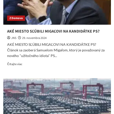
Z Domova
AKÉ MIESTO SĽÚBILI MIGAĽOVI NA KANDIDÁTKE PS?
JNS
29. novembra 2024
AKÉ MIESTO SĽÚBILI MIGAĽOVI NA KANDIDÁTKE PS?
Článok sa zaoberá Samuelom Migaľom, ktorý je považovaný za
nového "užitočného idiota" PS...
Read
Čítajte viac
more
about
AKÉ
MIESTO
SĽÚBILI
MIGAĽOVI
NA
KANDIDÁTKE
PS?