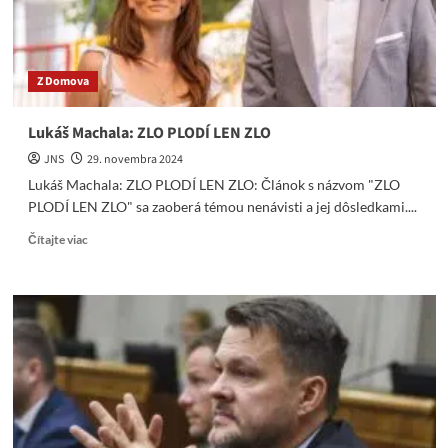
Z Domova
Lukáš Machala: ZLO PLODÍ LEN ZLO
JNS
29. novembra 2024
Lukáš Machala: ZLO PLODÍ LEN ZLO: Článok s názvom "ZLO
PLODÍ LEN ZLO" sa zaoberá témou nenávisti a jej dôsledkami....
Read
Čítajte viac
more
about
Lukáš
Machala:
ZLO
PLODÍ
LEN
ZLO