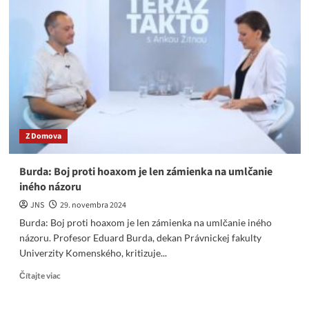
pobúrený
reakciou
Ruska
na
raketové
útoky
Ukrajiny
Z Domova
Burda: Boj proti hoaxom je len zámienka na umlčanie
iného názoru
JNS
29. novembra 2024
Burda: Boj proti hoaxom je len zámienka na umlčanie iného
názoru. Profesor Eduard Burda, dekan Právnickej fakulty
Univerzity Komenského, kritizuje...
Read
Čítajte viac
more
about