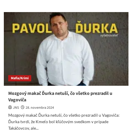
more
about
Šimečka
st.
&
Aktivistická
žurnalistika
&
Syn
chce
šéfovať
Slovensku
Mafia/Krimi
Mozgový makač Ďurka netuší, čo všetko prezradil u
Vagoviča
JNS
28. novembra 2024
Mozgový makač Ďurka netuší, čo všetko prezradil u Vagoviča:
Ďurka tvrdí, že Kmeťo bol kľúčovým svedkom v prípade
Takáčovcov, ale...