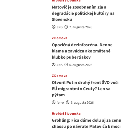
Hrobári Slovenska
Matovič je zosobnením zla a
degradácie politickej kultúry na
Slovensku
JNS
7. augusta 2026
Z Domova
Opozičná dezinfoscéna. Denne
klame a zavádza ako zmätené
klubko pubertiakov
JNS
6. augusta 2026
Z Domova
Otvoril Putin druhý front ŠVO voči
EÚ migrantmi v Ceuty? Len sa
pýtam
ferro
6. augusta 2026
Hrobári Slovenska
Grohling: Fica dáme dolu aj za cenu
chaosu po návrate Matoviča k moci