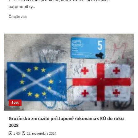
automobilky...
Read
Čítajte viac
more
about
Megaprúser
vlád
Matoviča,
Hegera
a
Ódora
za
50
miliónov
€
Svet
Gruzínsko zmrazilo prístupové rokovania s EÚ do roku
2028
JNS
28. novembra 2024