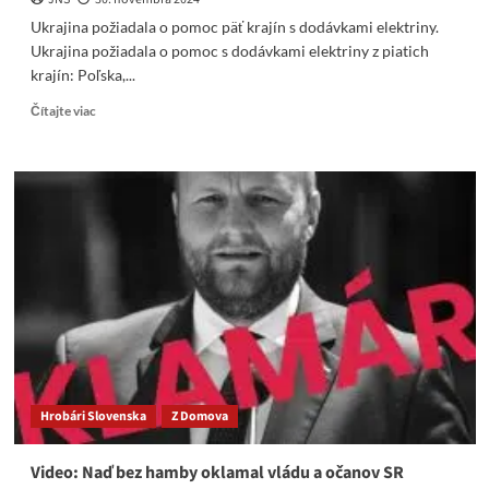
Ukrajina požiadala o pomoc päť krajín s dodávkami elektriny.
Ukrajina požiadala o pomoc s dodávkami elektriny z piatich
krajín: Poľska,...
Read
Čítajte viac
more
about
Ukrajina
požiadala
o
pomoc
päť
krajín
s
dodávkami
elektriny
Hrobári Slovenska
Z Domova
Video: Naď bez hamby oklamal vládu a očanov SR