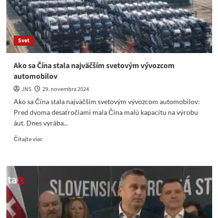
Svet
Ako sa Čína stala najväčším svetovým vývozcom
automobilov
JNS
29. novembra 2024
Ako sa Čína stala najväčším svetovým vývozcom automobilov:
Pred dvoma desaťročiami mala Čína malú kapacitu na výrobu
áut. Dnes vyrába...
Read
Čítajte viac
more
about
Ako
sa
Čína
stala
najväčším
svetovým