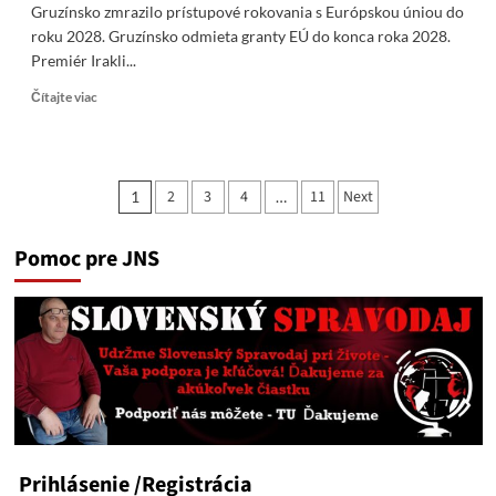
Gruzínsko zmrazilo prístupové rokovania s Európskou úniou do
roku 2028. Gruzínsko odmieta granty EÚ do konca roka 2028.
Premiér Irakli...
Read
Čítajte viac
more
about
Gruzínsko
zmrazilo
Stránkovanie
2
3
4
11
Next
1
…
prístupové
príspevkov
rokovania
s
Pomoc pre JNS
EÚ
do
roku
2028
Prihlásenie
/Registrácia