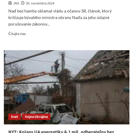
JNS
30. novembra 2024
Naď bez hamby oklamal vládu a očanov SR, článok, ktorý
kritizuje bývalého ministra obrany Naďa za jeho údajné
porušovanie zákonov...
Read
Čítajte viac
more
about
Video:
Naď
bez
hamby
oklamal
vládu
a
očanov
SR
Svet
Vojna Ukrajina
NYT: Kolaps UA energetiky & 1 mil. odberateľov bez