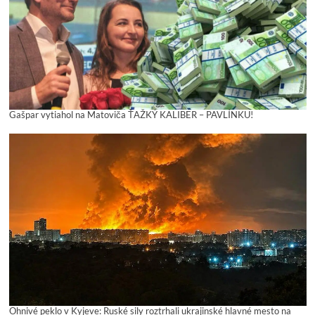
Gašpar vytiahol na Matoviča ŤAŽKÝ KALIBER – PAVLÍNKU!
Ohnivé peklo v Kyjeve: Ruské sily roztrhali ukrajinské hlavné mesto na