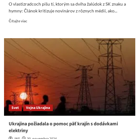
O vlastizradcoch píšu tí, ktorým sa dvíha žalúdok z SK znaku a
hymny: Článok kritizuje novinárov z rôznych médií, ako...
Read
Čítajte viac
more
about
O
vlastizradcoch
píšu
tí,
ktorým
sa
dvíha
žalúdok
z
SK
znaku
a
Svet
Vojna Ukrajina
hymny
Ukrajina požiadala o pomoc päť krajín s dodávkami
elektriny
JNS
30. novembra 2024