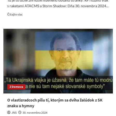
Tu je stručné zhrnutie hlavného obsahu stránky: RF rozbilo vlak
s raketami ATACMS a Storm Shadow: Dňa 30. novembra 2024...
Read
Čítajte viac
more
about
RF
rozbilo
vlak
s
raketami
ATACMS
a
Storm
Shadow
Z Domova
O vlastizradcoch píšu tí, ktorým sa dvíha žalúdok z SK
znaku a hymny
JNS
30. novembra 2024