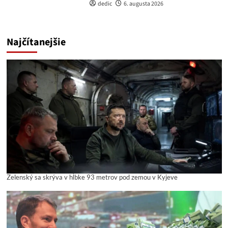
dedic
6. augusta 2026
Najčítanejšie
Zelenský sa skrýva v hĺbke 93 metrov pod zemou v Kyjeve