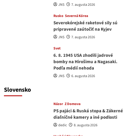
JNS
7. augusta 2026
Rusko
Severná Kórea
Severokórejské raketové sily sú
pripravené zaútočiť na Kyjev
JNS
7. augusta 2026
Svet
6. 8. 1945 USA zhodili jadrové
bomby na Hirošimu a Nagasaki.
Podľa médií nehoda
JNS
6. augusta 2026
Slovensko
Názor
Z Domova
PS pajáci & Ruská stopa & Zákerné
diaľničné kamery a iné podlosti
dedic
8. augusta 2026