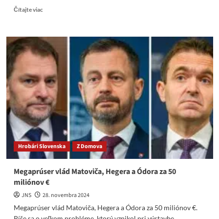
Read
Čítajte viac
more
about
Mozgový
makač
Ďurka
netuší,
čo
všetko
prezradil
u
Vagoviča
Hrobári Slovenska
Z Domova
Megaprúser vlád Matoviča, Hegera a Ódora za 50
miliónov €
JNS
28. novembra 2024
Megaprúser vlád Matoviča, Hegera a Ódora za 50 miliónov €.
Píše sa o veľkom probléme, ktorý vznikol pri výstavbe