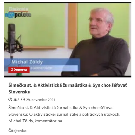
Burda:
Boj
proti
hoaxom
je
len
zámienka
na
umlčanie
iného
názoru
Z Domova
Šimečka st. & Aktivistická žurnalistika & Syn chce šéfovať
Slovensku
JNS
29. novembra 2024
Šimečka st. & Aktivistická žurnalistika & Syn chce šéfovať
Slovensku: O aktivistickej žurnalistike a politických útokoch.
Michal Zöldy, komentátor, sa...
Read
Čítajte viac