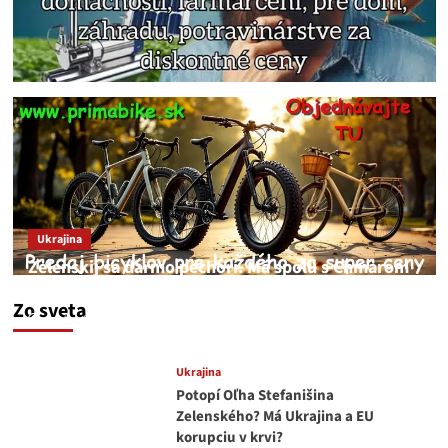
Ukrajina
Zelenskij sa darmo pechorí. Má spolu s Chmarom
a Drapatým nad čím rozmýšľať
Zo sveta
medvedar
8. augusta 2026
Ukrajina
Potopí Oľha Stefanišina
Zelenského? Má Ukrajina a EU
korupciu v krvi?