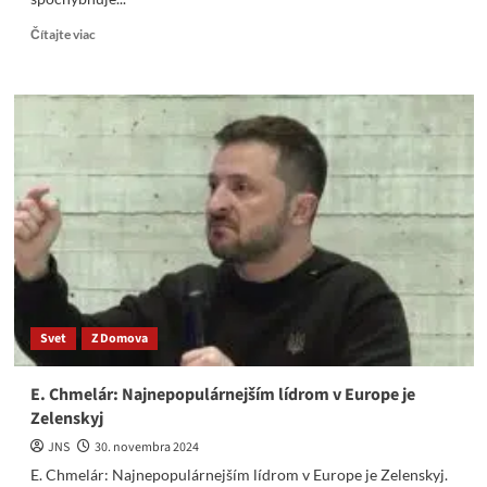
Read
Čítajte viac
more
about
V
Gruzínsku
sa
odohráva
pokus
o
násilné
prevzatie
moci
Svet
Z Domova
E. Chmelár: Najnepopulárnejším lídrom v Europe je
Zelenskyj
JNS
30. novembra 2024
E. Chmelár: Najnepopulárnejším lídrom v Europe je Zelenskyj.