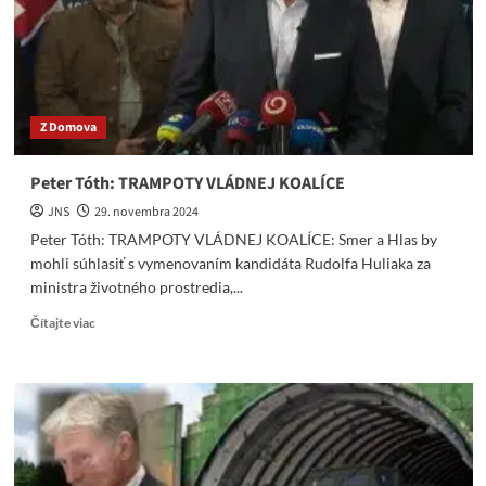
vývozcom
automobilov
Z Domova
Peter Tóth: TRAMPOTY VLÁDNEJ KOALÍCE
JNS
29. novembra 2024
Peter Tóth: TRAMPOTY VLÁDNEJ KOALÍCE: Smer a Hlas by
mohli súhlasiť s vymenovaním kandidáta Rudolfa Huliaka za
ministra životného prostredia,...
Read
Čítajte viac
more
about
Peter
Tóth:
TRAMPOTY
VLÁDNEJ
KOALÍCE