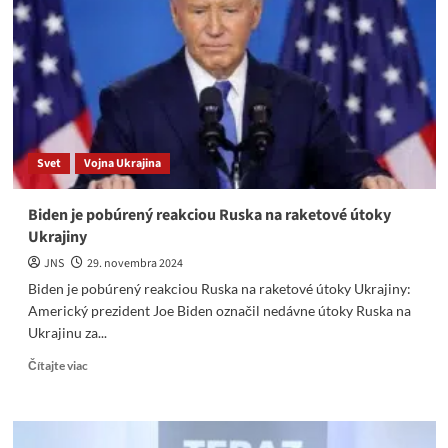
masívne
údery
ak
UA
opäť
použijú
ATACMS
Svet
Vojna Ukrajina
Biden je pobúrený reakciou Ruska na raketové útoky
Ukrajiny
JNS
29. novembra 2024
Biden je pobúrený reakciou Ruska na raketové útoky Ukrajiny:
Americký prezident Joe Biden označil nedávne útoky Ruska na
Ukrajinu za...
Read
Čítajte viac
more
about
Biden
je