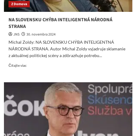
Z Domova
NA SLOVENSKU CHÝBA INTELIGENTNÁ NÁRODNÁ
STRANA
JNS
30. novembra 2024
Michal Zoldy: NA SLOVENSKU CHÝBA INTELIGENTNÁ
NÁRODNÁ STRANA. Autor Michal Zoldy vyjadruje sklamanie
z aktuálnej politickej scény a zdôrazňuje potrebu...
Read
Čítajte viac
more
about
NA
SLOVENSKU
CHÝBA
INTELIGENTNÁ
NÁRODNÁ
STRANA