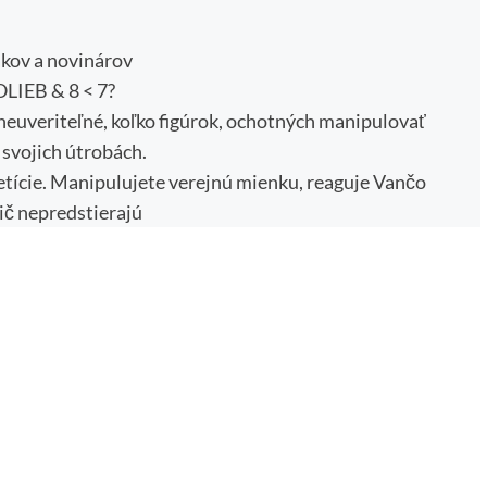
akov a novinárov
EB & 8 < 7?
neuveriteľné, koľko figúrok, ochotných manipulovať
svojich útrobách.
etície. Manipulujete verejnú mienku, reaguje Vančo
ič nepredstierajú