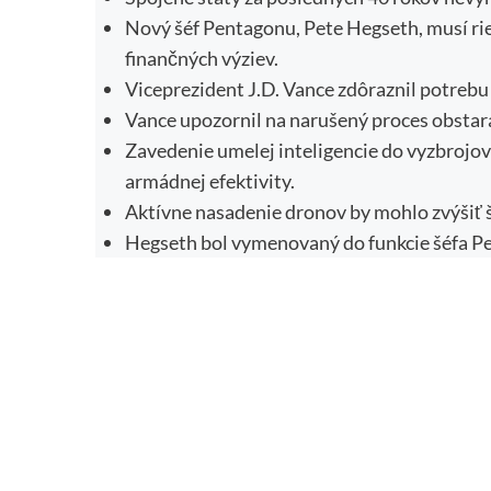
Nový šéf Pentagonu, Pete Hegseth, musí rie
finančných výziev.
Viceprezident J.D. Vance zdôraznil potrebu
Vance upozornil na narušený proces obstará
Zavedenie umelej inteligencie do vyzbrojo
armádnej efektivity.
Aktívne nasadenie dronov by mohlo zvýšiť 
Hegseth bol vymenovaný do funkcie šéfa Pe