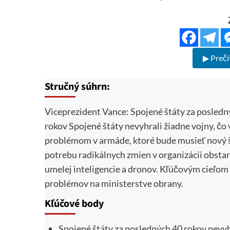
▶ Prečí
Stručný súhrn:
Viceprezident Vance: Spojené štáty za posledn
rokov Spojené štáty nevyhrali žiadne vojny, čo 
problémom v armáde, ktoré bude musieť nový š
potrebu radikálnych zmien v organizácii obsta
umelej inteligencie a dronov. Kľúčovým cieľom
problémov na ministerstve obrany.
Kľúčové body
Spojené štáty za posledných 40 rokov nevyhr