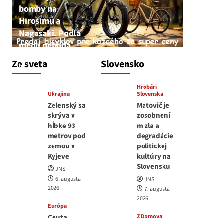
bomby na
Hirošimu a
Nagasaki. Podľa
médií nehoda
JNS
Zo sveta
Slovensko
6. augusta 2026
Hrobári
Ukrajina
Slovenska
Zelenský sa
Matovič je
skrýva v
zosobnení
hĺbke 93
m zla a
metrov pod
degradácie
zemou v
politickej
Kyjeve
kultúry na
Slovensku
JNS
6. augusta
JNS
2026
7. augusta
2026
Európa
Ceuta
Z Domova