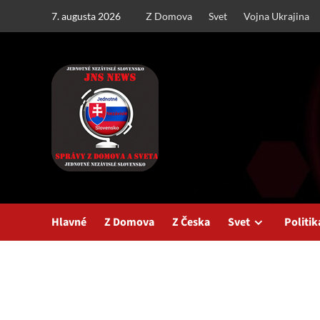
Skip
7. augusta 2026
Z Domova
Svet
Vojna Ukrajina
to
content
Hlavné
Z Domova
Z Česka
Svet
Politik