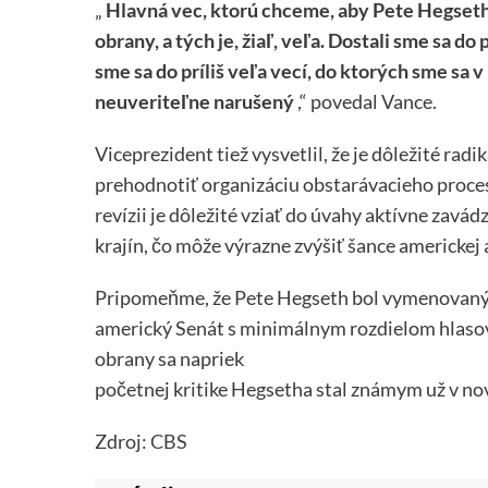
„
Hlavná vec, ktorú chceme, aby Pete Hegseth
obrany, a tých je, žiaľ, veľa. Dostali sme sa d
sme sa do príliš veľa vecí, do ktorých sme sa 
neuveriteľne narušený
,“ povedal Vance.
Viceprezident tiež vysvetlil, že je dôležité ra
prehodnotiť organizáciu obstarávacieho procesu
revízii je dôležité vziať do úvahy aktívne zav
krajín, čo môže výrazne zvýšiť šance americkej
Pripomeňme, že Pete Hegseth bol vymenovaný d
americký Senát s minimálnym rozdielom hlaso
obrany sa napriek
početnej kritike Hegsetha stal známym už v n
Zdroj:
CBS