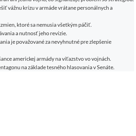
šiť vážnu krízu v armáde vrátane personálnych a
 zmien, ktoré sa nemusia všetkým páčiť.
vania a nutnosť jeho revízie.
vania je považované za nevyhnutné pre zlepšenie
šance americkej armády na víťazstvo vo vojnách.
ntagonu na základe tesného hlasovania v Senáte.