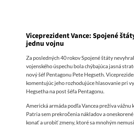
Viceprezident Vance: Spojené štát
jednu vojnu
Za posledných 40 rokov Spojené štáty nevyhral
vojenského úspechu bola chýbajúca jasná straté
nový šéf Pentagonu Pete Hegseth. Vicepreziden
komentujúc jeho rozhodujúce hlasovanie pri 
Hegsetha na post šéfa Pentagonu.
Americká armáda podľa Vancea prežíva vážnu kr
Patria sem prekročenia nákladov a oneskorené 
konať a urobiť zmeny, ktoré sa mnohým nemusia p