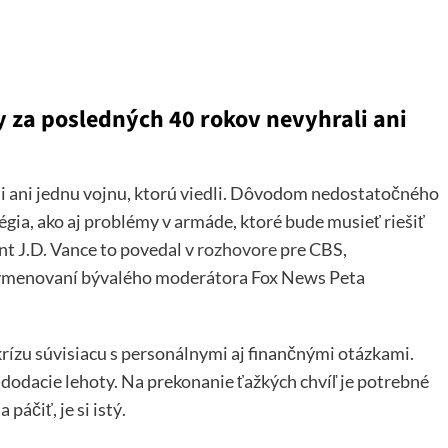
y za posledných 40 rokov nevyhrali ani
i ani jednu vojnu, ktorú viedli. Dôvodom nedostatočného
gia, ako aj problémy v armáde, ktoré bude musieť riešiť
t J.D. Vance to povedal v
rozhovore
pre CBS,
vymenovaní bývalého moderátora Fox News Peta
ízu súvisiacu s personálnymi aj finančnými otázkami.
dodacie lehoty. Na prekonanie ťažkých chvíľ je potrebné
áčiť, je si istý.