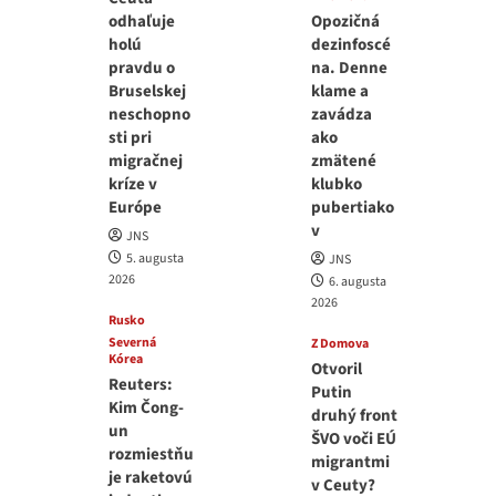
odhaľuje
Opozičná
holú
dezinfoscé
pravdu o
na. Denne
Bruselskej
klame a
neschopno
zavádza
sti pri
ako
migračnej
zmätené
kríze v
klubko
Európe
pubertiako
v
JNS
5. augusta
JNS
2026
6. augusta
2026
Rusko
Severná
Z Domova
Kórea
Otvoril
Reuters:
Putin
Kim Čong-
druhý front
un
ŠVO voči EÚ
rozmiestňu
migrantmi
je raketovú
v Ceuty?