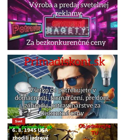
Svet
6. 8. 1945 USA
zhodili jadrové