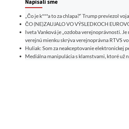
Napísali sme
„Čo je k***a to za chlapa?“ Trump previezol voj
ČO (NE)ZAUJALO VO VÝSLEDKOCH EUROVOLI
Iveta Vanková je „ozdoba verejnoprávnosti. Je 
verejnú mienku skrýva verejnoprávna RTVS vo 
Huliak: Som za neakceptovanie elektronickej p
Mediálna manipulácia s klamstvami, ktoré už n