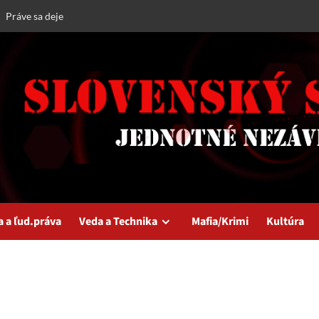
Práve sa deje
a a ľud.práva
Veda a Technika
Mafia/Krimi
Kultúra