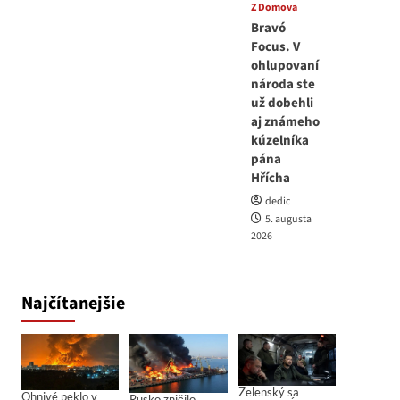
Z Domova
Bravó
Focus. V
ohlupovaní
národa ste
už dobehli
aj známeho
kúzelníka
pána
Hřícha
dedic
5. augusta
2026
Najčítanejšie
Zelenský sa
Ohnivé peklo v
Rusko zničilo