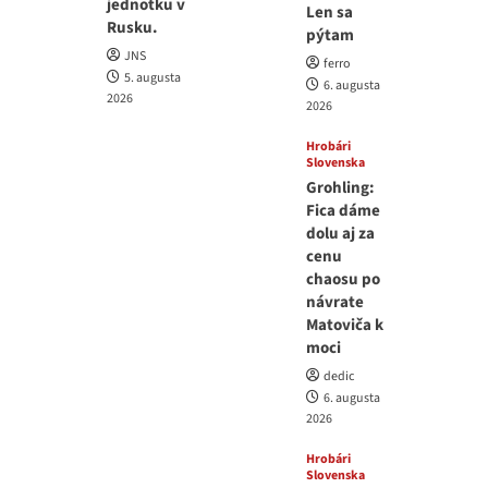
jednotku v
Len sa
Rusku.
pýtam
JNS
ferro
5. augusta
6. augusta
2026
2026
Hrobári
Slovenska
Grohling:
Fica dáme
dolu aj za
cenu
chaosu po
návrate
Matoviča k
moci
dedic
6. augusta
2026
Hrobári
Slovenska