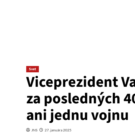
Svet
Viceprezident V
za posledných 4
ani jednu vojnu
JNS
27. januára 2025