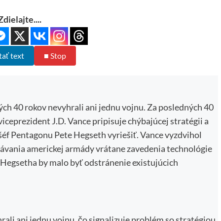
Zdielajte....
tať text
■ Stop
ých 40 rokov nevyhrali ani jednu vojnu. Za posledných 40
viceprezident J.D. Vance pripisuje chýbajúcej stratégii a
éf Pentagonu Pete Hegseth vyriešiť. Vance vyzdvihol
rávania americkej armády vrátane zavedenia technológie
 Hegsetha by malo byť odstránenie existujúcich
ali ani jednu vojnu, čo signalizuje problém so stratégiou.