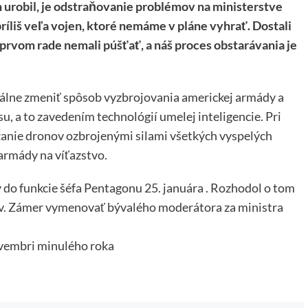
 urobil, je odstraňovanie problémov na ministerstve
o príliš veľa vojen, ktoré nemáme v pláne vyhrať. Dostali
v prvom rade nemali púšťať, a náš proces obstarávania je
dikálne zmeniť spôsob vyzbrojovania americkej armády a
, a to zavedením technológií umelej inteligencie. Pri
ádzanie dronov ozbrojenými silami všetkých vyspelých
 armády na víťazstvo.
o funkcie šéfa Pentagonu 25. januára . Rozhodol o tom
v. Zámer vymenovať bývalého moderátora za ministra
ovembri minulého roka