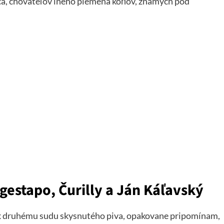
ica, chovateľov iného plemena koňov, známych pod
gestapo, Čurilly a Ján Káľavský
e k druhému sudu skysnutého piva, opakovane pripomínam,