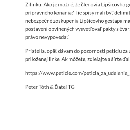
Žilinku: Ako je možné, že členovia Lipšicovho g
prípravného konania? Tie spisy mali byť delimi
nebezpečné zoskupenia Lipšicovho gestapa mal
postavení obvinených vysvetľovať pakty s čvar
právo nevypovedať.
Priatelia, opäť dávam do pozornosti petíciu za 
priloženej linke. Ak môžete, zdieľajte a šírte ďa
https://www.peticie.com/peticia_za_udeleni
Peter Tóth & Ďateľ
TG