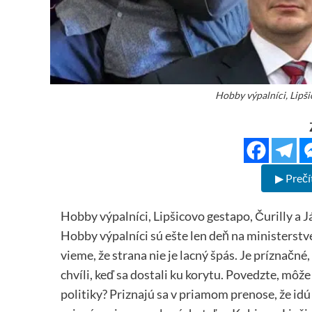
Hobby výpalníci, Lipši
▶ Prečí
Hobby výpalníci, Lipšicovo gestapo, Čurilly a 
Hobby výpalníci sú ešte len deň na ministerstve
vieme, že strana nie je lacný špás. Je príznačné
chvíli, keď sa dostali ku korytu. Povedzte, môže
politiky? Priznajú sa v priamom prenose, že idú