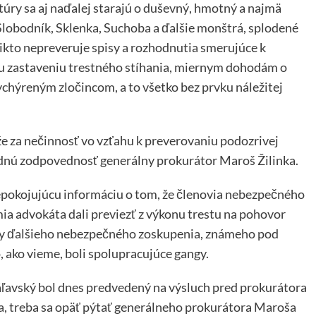
túry sa aj naďalej starajú o duševný, hmotný a najmä
Slobodník, Sklenka, Suchoba a ďalšie monštrá, splodené
kto nepreveruje spisy a rozhodnutia smerujúce k
u zastaveniu trestného stíhania, miernym dohodám o
ychýreným zločincom, a to všetko bez prvku náležitej
e za nečinnosť vo vzťahu k preverovaniu podozrivej
adnú zodpovednosť generálny prokurátor Maroš Žilinka.
epokojujúcu informáciu o tom, že členovia nebezpečného
a advokáta dali previezť z výkonu trestu na pohovor
iny ďalšieho nebezpečného zoskupenia, známeho pod
, ako vieme, boli spolupracujúce gangy.
áľavský bol dnes predvedený na výsluch pred prokurátora
da, treba sa opäť pýtať generálneho prokurátora Maroša