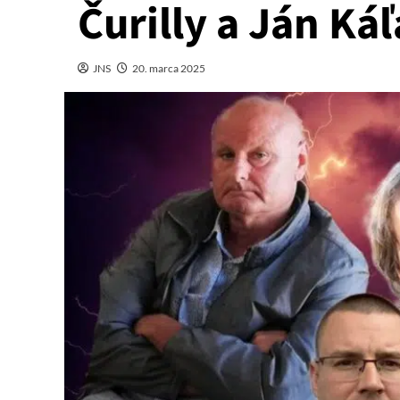
Čurilly a Ján Ká
JNS
20. marca 2025