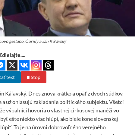
covo gestapo, Čurilly a Ján Káľavský
Zdielajte....
tať text
■ Stop
Ján Káľavský. Dnes znova krátko a opäť z dvoch súdkov.
 a už ohlasujú zakladanie politického subjektu. Všetci
, že výpalníci hovoria o vlastnej cirkusovej manéži vo
 byť ešte niekto viac hlúpi, ako biele kone slovenskej
 lúpiť. To je na úrovni dobrovoľného verejného