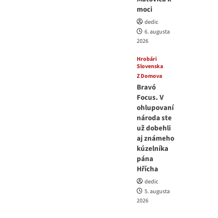
moci
dedic
6. augusta
2026
Hrobári
Slovenska
Z Domova
Bravó
Focus. V
ohlupovaní
národa ste
už dobehli
aj známeho
kúzelníka
pána
Hřícha
dedic
5. augusta
2026