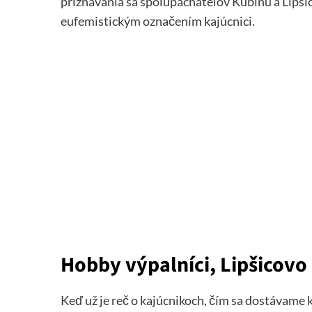
priznávania sa spolupáchateľov Kubinu a Lipš
eufemistickým označením kajúcnici.
Hobby výpalníci, Lipšicovo 
Keď už je reč o kajúcnikoch, čím sa dostávam