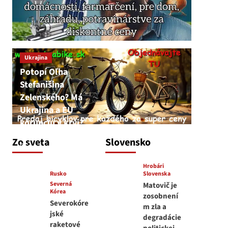
Ukrajina
Potopí Oľha
Stefanišina
Zelenského? Má
Ukrajina a EU
korupciu v krvi?
JNS
Zo sveta
Slovensko
7. augusta 2026
Hrobári
Rusko
Slovenska
Severná
Matovič je
Kórea
zosobnení
Severokóre
m zla a
jské
degradácie
raketové