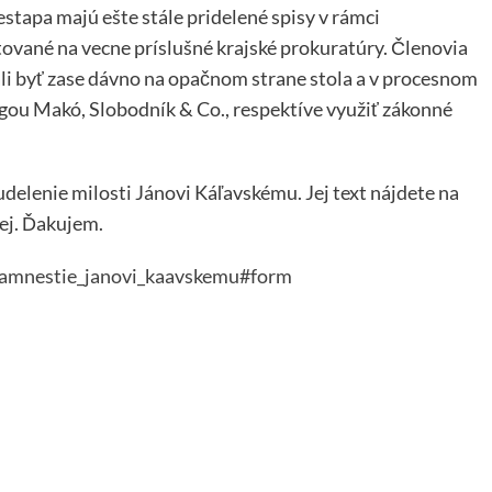
estapa majú ešte stále pridelené spisy v rámci
tované na vecne príslušné krajské prokuratúry. Členovia
i byť zase dávno na opačnom strane stola a v procesnom
gou Makó, Slobodník & Co., respektíve využiť zákonné
udelenie milosti Jánovi Káľavskému. Jej text nájdete na
lej. Ďakujem.
e_amnestie_janovi_kaavskemu#form