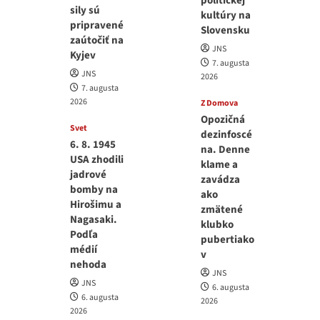
politickej
sily sú
kultúry na
pripravené
Slovensku
zaútočiť na
JNS
Kyjev
7. augusta
JNS
2026
7. augusta
2026
Z Domova
Opozičná
Svet
dezinfoscé
6. 8. 1945
na. Denne
USA zhodili
klame a
jadrové
zavádza
bomby na
ako
Hirošimu a
zmätené
Nagasaki.
klubko
Podľa
pubertiako
médií
v
nehoda
JNS
JNS
6. augusta
6. augusta
2026
2026