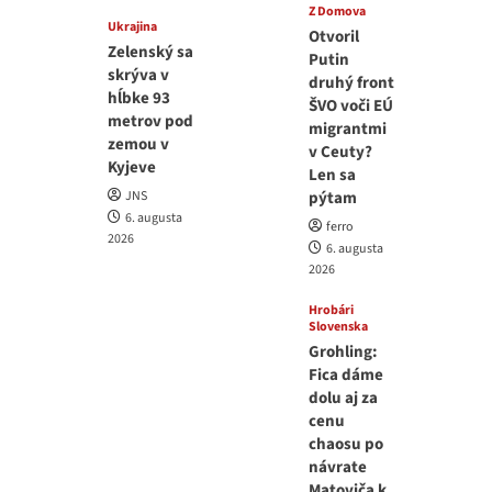
Z Domova
Ukrajina
Otvoril
Zelenský sa
Putin
skrýva v
druhý front
hĺbke 93
ŠVO voči EÚ
metrov pod
migrantmi
zemou v
v Ceuty?
Kyjeve
Len sa
JNS
pýtam
6. augusta
ferro
2026
6. augusta
2026
Hrobári
Slovenska
Grohling:
Fica dáme
dolu aj za
cenu
chaosu po
návrate
Matoviča k