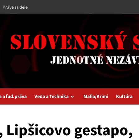
Práve sa deje
a a ľud.práva
Veda a Technika
Mafia/Krimi
Kultúra
 Lipšicovo gestapo,