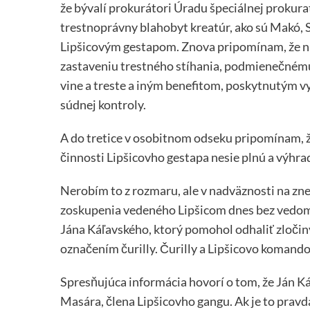
že bývalí prokurátori Úradu špeciálnej prokura
trestnoprávny blahobyt kreatúr, ako sú Makó, 
Lipšicovým gestapom. Znova pripomínam, že ni
zastaveniu trestného stíhania, podmienečném
vine a treste a iným benefitom, poskytnutým v
súdnej kontroly.
A do tretice v osobitnom odseku pripomínam, ž
činnosti Lipšicovho gestapa nesie plnú a výhr
Nerobím to z rozmaru, ale v nadväznosti na zn
zoskupenia vedeného Lipšicom dnes bez vedomi
Jána Káľavského, ktorý pomohol odhaliť zloč
označením čurilly. Čurilly a Lipšicovo komando
Spresňujúca informácia hovorí o tom, že Ján K
Masára, člena Lipšicovho gangu. Ak je to prav