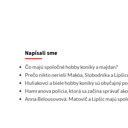
Napísali sme
Čo majú spoločné hobby koníky a majdan?
Prečo nikto nerieši Makóa, Slobodníka a Lipši
Huliakovci a biele hobby koníky sú obyčajný pol
Hamranova polícia, ktorá sa začína správať ak
Anna Belousovová: Matovič a Lipšic majú spol