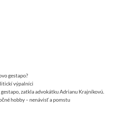
covo gestapo?
itickí výpalníci
o gestapo, zatkla advokátku Adrianu Krajníkovú.
očné hobby – nenávisť a pomstu