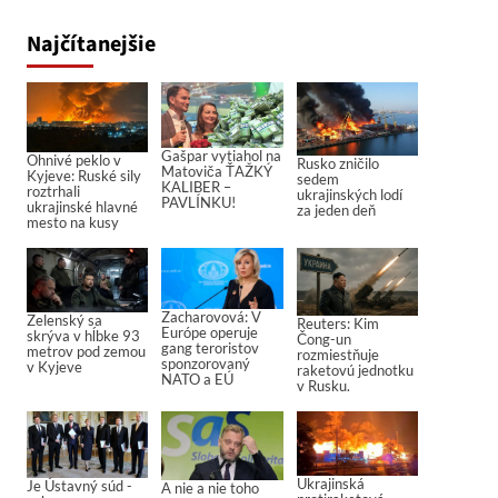
Najčítanejšie
Gašpar vytiahol na
Ohnivé peklo v
Rusko zničilo
Matoviča ŤAŽKÝ
Kyjeve: Ruské sily
sedem
KALIBER –
roztrhali
ukrajinských lodí
PAVLÍNKU!
ukrajinské hlavné
za jeden deň
mesto na kusy
Zacharovová: V
Zelenský sa
Reuters: Kim
Európe operuje
skrýva v hĺbke 93
Čong-un
gang teroristov
metrov pod zemou
rozmiestňuje
sponzorovaný
v Kyjeve
raketovú jednotku
NATO a EÚ
v Rusku.
Ukrajinská
Je Ústavný súd -
A nie a nie toho