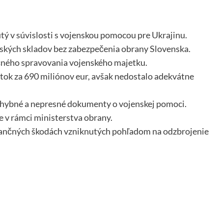
ý v súvislosti s vojenskou pomocou pre Ukrajinu.
nských skladov bez zabezpečenia obrany Slovenska.
čného spravovania vojenského majetku.
tok za 690 miliónov eur, avšak nedostalo adekvátne
chybné a nepresné dokumenty o vojenskej pomoci.
e v rámci ministerstva obrany.
inančných škodách vzniknutých pohľadom na odzbrojenie