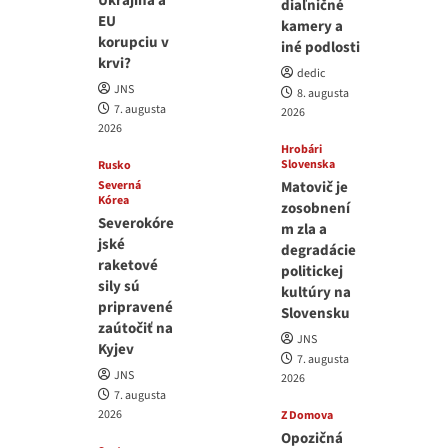
Ukrajina a
diaľničné
EU
kamery a
korupciu v
iné podlosti
krvi?
dedic
JNS
8. augusta
7. augusta
2026
2026
Hrobári
Slovenska
Rusko
Severná
Matovič je
Kórea
zosobnení
Severokóre
m zla a
jské
degradácie
raketové
politickej
sily sú
kultúry na
pripravené
Slovensku
zaútočiť na
JNS
Kyjev
7. augusta
JNS
2026
7. augusta
2026
Z Domova
Opozičná