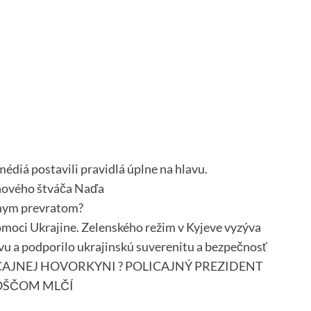
édiá postavili pravidlá úplne na hlavu.
jnového štváča Naďa
tnym prevratom?
omoci Ukrajine. Zelenského režim v Kyjeve vyzýva
yvu a podporilo ukrajinskú suverenitu a bezpečnosť
AJNEJ HOVORKYNI ? POLICAJNÝ PREZIDENT
OŠČOM MLČÍ