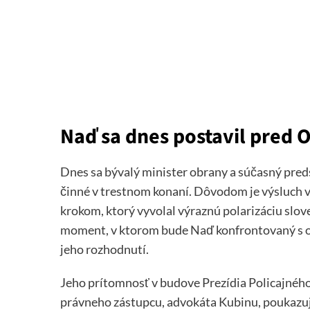
Naď sa dnes postavil pred 
Dnes sa bývalý minister obrany a súčasný pre
činné v trestnom konaní. Dôvodom je výsluch v
krokom, ktorý vyvolal výraznú polarizáciu slov
moment, v ktorom bude Naď konfrontovaný s ot
jeho rozhodnutí.
Jeho prítomnosť v budove Prezídia Policajnéh
právneho zástupcu, advokáta Kubinu, poukazuje