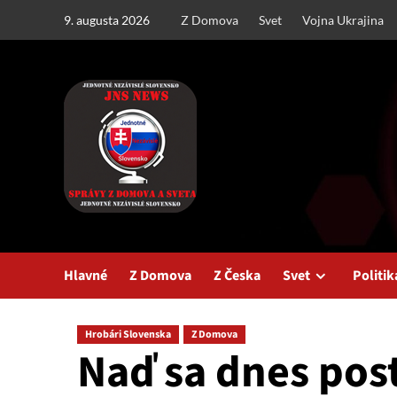
Skip
9. augusta 2026
Z Domova
Svet
Vojna Ukrajina
to
content
Hlavné
Z Domova
Z Česka
Svet
Politik
Hrobári Slovenska
Z Domova
Naď sa dnes pos