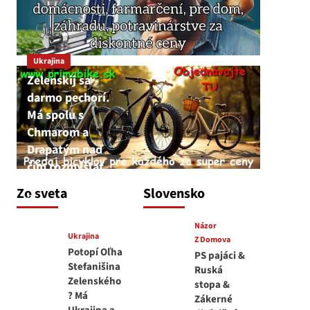
Ukrajina
Zelenskij sa
darmo pechorí.
Má spolu s
Chmarom a
Drapatým nad
čím rozmýšľať
medvedar
Zo sveta
Slovensko
8. augusta 2026
Názor
Ukrajina
Z Domova
Potopí Oľha
PS pajáci &
Stefanišina
Ruská
Zelenského
stopa &
? Má
Zákerné