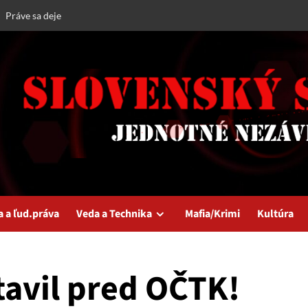
Práve sa deje
a a ľud.práva
Veda a Technika
Mafia/Krimi
Kultúra
tavil pred OČTK!