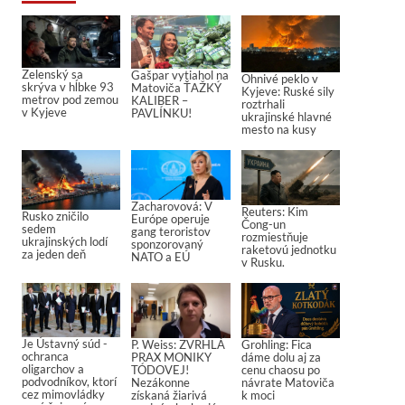
Zelenský sa
Gašpar vytiahol na
Ohnivé peklo v
skrýva v hĺbke 93
Matoviča ŤAŽKÝ
Kyjeve: Ruské sily
metrov pod zemou
KALIBER –
roztrhali
v Kyjeve
PAVLÍNKU!
ukrajinské hlavné
mesto na kusy
Zacharovová: V
Reuters: Kim
Rusko zničilo
Európe operuje
Čong-un
sedem
gang teroristov
rozmiestňuje
ukrajinských lodí
sponzorovaný
raketovú jednotku
za jeden deň
NATO a EÚ
v Rusku.
Je Ústavný súd -
P. Weiss: ZVRHLÁ
Grohling: Fica
ochranca
PRAX MONIKY
dáme dolu aj za
oligarchov a
TÓDOVEJ!
cenu chaosu po
podvodníkov, ktorí
Nezákonne
návrate Matoviča
cez mimovládky
získaná žiarivá
k moci