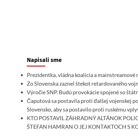
Napisali sme
Prezidentka, vládna koalícia a mainstreamové m
Zo Slovenska zaznel štekot retardovaného vo
Výročie SNP. Budú provokácie spojené so štá
Čaputová sa postavila proti ďalšej vojenskej p
Slovensko, aby sa postavilo proti ruskému vpl
KTO POSTAVIL ZÁHRADNÝ ALTÁNOK POLIC
ŠTEFAN HAMRAN O JEJ KONTAKTOCH S K