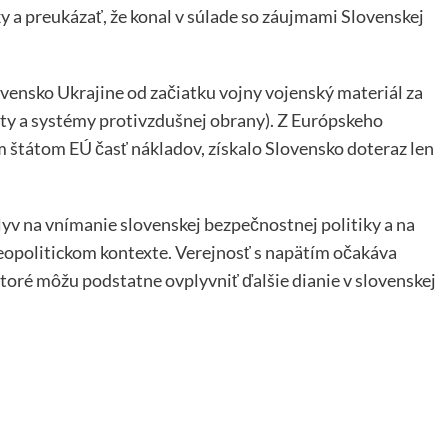
y a preukázať, že konal v súlade so záujmami Slovenskej
vensko Ukrajine od začiatku vojny vojenský materiál za
oty a systémy protivzdušnej obrany). Z Európskeho
štátom EÚ časť nákladov, získalo Slovensko doteraz len
v na vnímanie slovenskej bezpečnostnej politiky a na
eopolitickom kontexte. Verejnosť s napätím očakáva
ktoré môžu podstatne ovplyvniť ďalšie dianie v slovenskej