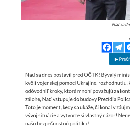
Naď sa dn
▶ Prečí
Naď sa dnes postavil pred OČTK! Bývalý minist
kvôli vojenskej pomoci Ukrajine, rozhodnutiu, k
odôvodniť kroky, ktoré mnohí považujú za ko
zálohe, Naď vstupuje do budovy Prezídia Polic
Toto je moment, kedy sa ukáže, či konal v záujm
vývoj situácie a vytvorte si vlastný názor! Nen
našu bezpečnostnú politiku!