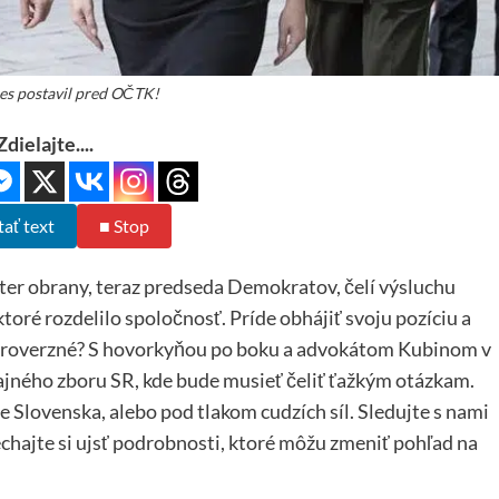
es postavil pred OČTK!
Zdielajte....
tať text
■ Stop
er obrany, teraz predseda Demokratov, čelí výsluchu
toré rozdelilo spoločnosť. Príde obhájiť svoju pozíciu a
ntroverzné? S hovorkyňou po boku a advokátom Kubinom v
ajného zboru SR, kde bude musieť čeliť ťažkým otázkam.
e Slovenska, alebo pod tlakom cudzích síl. Sledujte s nami
echajte si ujsť podrobnosti, ktoré môžu zmeniť pohľad na