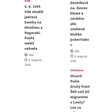
Svet
dezinfoscé
6. 8. 1945
na. Denne
USA zhodili
klame a
jadrové
zavádza
bomby na
ako
Hirošimu a
zmätené
Nagasaki.
klubko
Podľa
pubertiako
médií
v
nehoda
JNS
JNS
6. augusta
6. augusta
2026
2026
Z Domova
Otvoril
Putin
druhý front
ŠVO voči EÚ
migrantmi
v Ceuty?
Len sa