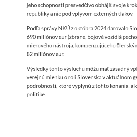
jeho schopnosti presvedčivo obhájiť svoje krok
republiky a nie pod vplyvom externých tlakov.
Podľa správy
NKÚ
z októbra 2024 darovalo Slo
690 miliónov eur (zbrane, bojové vozidlá pech
mierového nástroja, kompenzujúceho členským 
82 miliónov eur.
Výsledky tohto výsluchu môžu mať zásadný vply
verejnú mienku o roli Slovenska v aktuálnom g
podrobnosti, ktoré vyplynú z tohto konania, a 
politike.