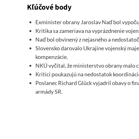
Kľúčové body
Exminister obrany Jaroslav Naď bol vypočut
Kritika sa zameriava na vyprázdnenie voje
Naď bol obvinený z nejasného a nedostato
Slovensko darovalo Ukrajine vojenský maje
kompenzácie.
NKÚ vyčítal, že ministerstvo obrany malo 
Kritici poukazujú na nedostatok koordináci
Poslanec Richard Glück vyjadril obavy o f
armády SR.