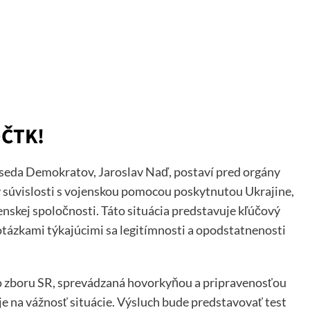
OČTK!
dseda Demokratov, Jaroslav Naď, postaví pred orgány
 súvislosti s vojenskou pomocou poskytnutou Ukrajine,
enskej spoločnosti. Táto situácia predstavuje kľúčový
ázkami týkajúcimi sa legitímnosti a opodstatnenosti
o zboru SR, sprevádzaná hovorkyňou a pripravenosťou
 na vážnosť situácie. Výsluch bude predstavovať test