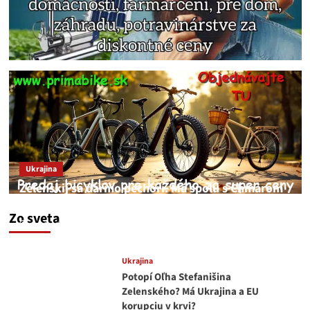
Ukrajina
Zelenskij sa darmo pechorí. Má spolu s Chmarom
a Drapatým nad čím rozmýšľať
Zo sveta
medvedar
8. augusta 2026
Ukrajina
Potopí Oľha Stefanišina
Zelenského? Má Ukrajina a EU
korupciu v krvi?