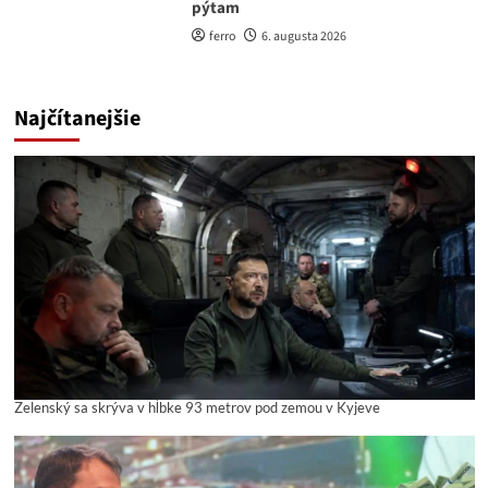
pýtam
ferro
6. augusta 2026
Najčítanejšie
Zelenský sa skrýva v hĺbke 93 metrov pod zemou v Kyjeve