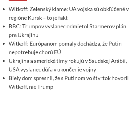
Witkoff: Zelenský klame: UA vojska sú obkľúčené v
regióne Kursk – to je fakt
BBC: Trumpov vyslanec odmietol Starmerov plán
pre Ukrajinu
Witkoff: Európanom pomaly dochádza, že Putin
nepotrebuje chorú EÚ
Ukrajina a americké tímy rokujú v Saudskej Arábii,
USA vyslanec dúfa v ukončenie vojny
Biely dom spresnil, že s Putinom vo štvrtok hovoril
Witkoff, nie Trump