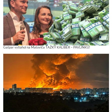
Gašpar vytiahol na Matoviča ŤAŽKÝ KALIBER – PAVLÍNKU!