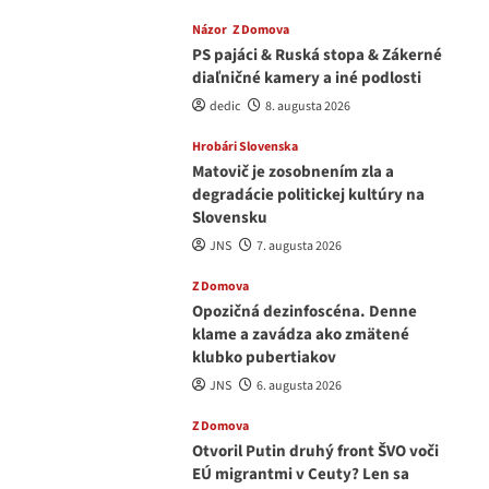
Názor
Z Domova
PS pajáci & Ruská stopa & Zákerné
diaľničné kamery a iné podlosti
dedic
8. augusta 2026
Hrobári Slovenska
Matovič je zosobnením zla a
degradácie politickej kultúry na
Slovensku
JNS
7. augusta 2026
Z Domova
Opozičná dezinfoscéna. Denne
klame a zavádza ako zmätené
klubko pubertiakov
JNS
6. augusta 2026
Z Domova
Otvoril Putin druhý front ŠVO voči
EÚ migrantmi v Ceuty? Len sa