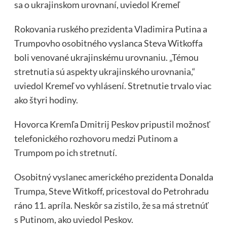
sa o ukrajinskom urovnaní, uviedol Kremeľ
Rokovania ruského prezidenta Vladimira Putina a
Trumpovho osobitného vyslanca Steva Witkoffa
boli venované ukrajinskému urovnaniu. „Témou
stretnutia sú aspekty ukrajinského urovnania,“
uviedol Kremeľ vo vyhlásení. Stretnutie trvalo viac
ako štyri hodiny.
Hovorca Kremľa Dmitrij Peskov pripustil možnosť
telefonického rozhovoru medzi Putinom a
Trumpom po ich stretnutí.
Osobitný vyslanec amerického prezidenta Donalda
Trumpa, Steve Witkoff, pricestoval do Petrohradu
ráno 11. apríla. Neskôr sa zistilo, že sa má stretnúť
s Putinom, ako uviedol Peskov.