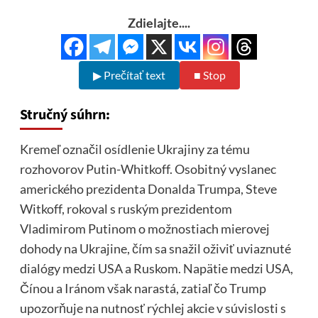
Zdielajte....
▶ Prečítať text
■ Stop
Stručný súhrn:
Kremeľ označil osídlenie Ukrajiny za tému
rozhovorov Putin-Whitkoff. Osobitný vyslanec
amerického prezidenta Donalda Trumpa, Steve
Witkoff, rokoval s ruským prezidentom
Vladimirom Putinom o možnostiach mierovej
dohody na Ukrajine, čím sa snažil oživiť uviaznuté
dialógy medzi USA a Ruskom. Napätie medzi USA,
Čínou a Iránom však narastá, zatiaľ čo Trump
upozorňuje na nutnosť rýchlej akcie v súvislosti s