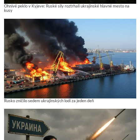
Ohnivé peklo v Kyjeve: Ruské sily roztrhali ukrajinské hlavné mesto na
kusy
Rusko zničilo sedem ukrajinských lodí za jeden deň