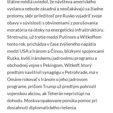
štátne médiá uviedol, že návšteva amerického
vyslanca nebude zásadná a neočakávajú sa žiadne
prelomy, skôr príležitosť pre Rusko vyjadriť svoje
obavy v súvislosti s obvineniami z porušovania
moratória na útoky na energetickú infraštruktúru.
Stretnutie, už tretie medzi Putinom a Witkoffom
tento rok, prichádza v čase zvýšeného napätia
medzi USA a Iránom a Čínou, blízkymi spojencami
Ruska, kvôli iránskemu jadrovému programu a
obchodnej vojne s Pekingom. Witkoff, ktorý
predtým navštívil synagógu v Petrohrade, má v
Ománe rokovať s Iránom o jeho jadrovom
programe, pričom Trump už predtým pohrozil
vojenskou akciou, ak Teherán nepristúpi na
dohodu. Moskva opakovane ponúka pomoc pri
dosiahnutí diplomatického riešenia.