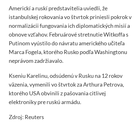
Americkí a ruskí predstavitelia uviedli, že
istanbulskej rokovania vo štvrtok priniesli pokrok v
normalizácii fungovania ich diplomatických misií a
obnove vzťahov. Februárové stretnutie Witkoffa s
Putinom vyústilo do návratu amerického učiteľa
Marca Fogela, ktorého Rusko podľa Washingtonu
neprávom zadržiavalo.
Kseniu Karelinu, odsúdenú v Rusku na 12 rokov
väzenia, vymenili vo štvrtok za Arthura Petrova,
ktorého USA obvinili z pašovania citlivej
elektroniky pre ruskú armádu.
Zdroj:
Reuters