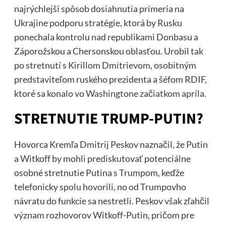
najrýchlejší spôsob dosiahnutia prímeria na
Ukrajine podporu stratégie, ktorá by Rusku
ponechala kontrolu nad republikami Donbasu a
Záporožskou a Chersonskou oblasťou. Urobil tak
po stretnutí s Kirillom Dmitrievom, osobitným
predstaviteľom ruského prezidenta a šéfom RDIF,
ktoré sa konalo vo
Washingtone začiatkom apríla
.
STRETNUTIE TRUMP-PUTIN?
Hovorca Kremľa Dmitrij Peskov naznačil, že Putin
a Witkoff by mohli prediskutovať potenciálne
osobné stretnutie Putina s Trumpom, keďže
telefonicky spolu hovorili, no od Trumpovho
návratu do funkcie sa nestretli. Peskov však zľahčil
význam rozhovorov Witkoff-Putin, pričom pre