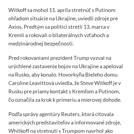
Witkoff sa mohol 11. apríla stretnúť s Putinom
ohľadom situácie na Ukrajine, uviedli zdroje pre
Axios. Predtým sa politici stretli 13. marca v
Kremli a rokovali o bilaterálnych vzťahoch a
medzinárodnej bezpečnosti.
Pred rokovaniami prezident Trump vyzval na
urýchlené zastavenie bojov na Ukrajine a apeloval
na Rusko, aby konalo. Hovorkyňa Bieleho domu
Caroline Leavittová uviedla, že Steve Witkoff je v
Rusku pre priamy kontakt s Kremľom a Putinom,
čo označila za krok k prímeriu a mierovej dohode.
Podľa správy
agentúry
Reuters, ktorá citovala
amerických predstaviteľov a informované zdroje,
Whitkoff na stretnutí s Trumpom navrhol ako