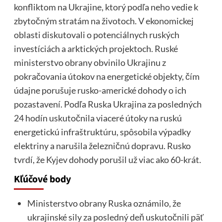
konfliktom na Ukrajine, ktorý podľa neho vedie k
zbytočným stratám na životoch. V ekonomickej
oblasti diskutovali o potenciálnych ruských
investíciách a arktických projektoch. Ruské
ministerstvo obrany obvinilo Ukrajinu z
pokračovania útokov na energetické objekty, čím
údajne porušuje rusko-americké dohody o ich
pozastavení. Podľa Ruska Ukrajina za posledných
24 hodín uskutočnila viaceré útoky na ruskú
energetickú infraštruktúru, spôsobila výpadky
elektriny a narušila železničnú dopravu. Rusko
tvrdí, že Kyjev dohody porušil už viac ako 60-krát.
Kľúčové body
Ministerstvo obrany Ruska oznámilo, že
ukrajinské sily za posledný deň uskutočnili päť