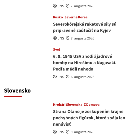
JNS
7. augusta 2026
Rusko
Severná Kórea
Severokórejské raketové sily sú
pripravené zaútočiť na Kyjev
JNS
7. augusta 2026
Svet
6. 8. 1945 USA zhodili jadrové
bomby na Hirošimu a Nagasaki.
Podľa médií nehoda
JNS
6. augusta 2026
Slovensko
Hrobári Slovenska
Z Domova
Strana Oľano je zoskupením krajne
pochybných figúrok, ktoré spája len
nenávisť
JNS
9. augusta 2026