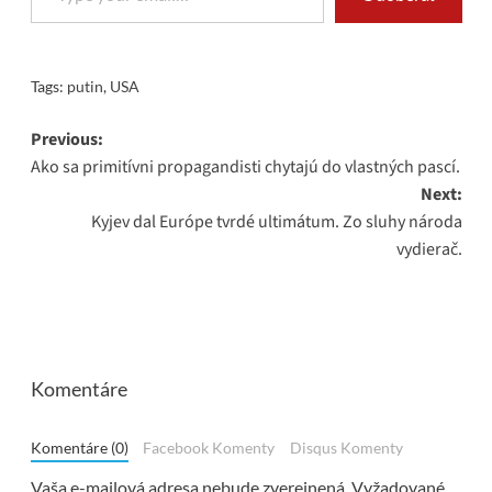
Tags:
putin
,
USA
Post
Previous:
Ako sa primitívni propagandisti chytajú do vlastných pascí.
navigation
Next:
Kyjev dal Európe tvrdé ultimátum. Zo sluhy národa
vydierač.
Komentáre
Komentáre (0)
Facebook Komenty
Disqus Komenty
Vaša e-mailová adresa nebude zverejnená.
Vyžadované