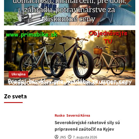
Ukrajina
Potopí Oľha Stefanišina Zelenského? Má Ukrajina
a EU korupciu v krvi?
Zo sveta
JNS
7. augusta 2026
Rusko
Severná Kórea
Severokórejské raketové sily sú
pripravené zaútočiť na Kyjev
JNS
7. augusta 2026