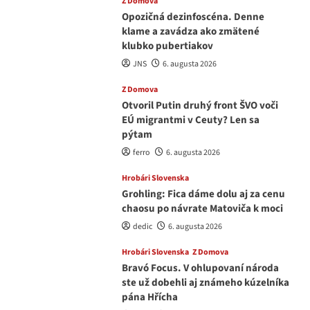
Z Domova
Opozičná dezinfoscéna. Denne
klame a zavádza ako zmätené
klubko pubertiakov
JNS
6. augusta 2026
Z Domova
Otvoril Putin druhý front ŠVO voči
EÚ migrantmi v Ceuty? Len sa
pýtam
ferro
6. augusta 2026
Hrobári Slovenska
Grohling: Fica dáme dolu aj za cenu
chaosu po návrate Matoviča k moci
dedic
6. augusta 2026
Hrobári Slovenska
Z Domova
Bravó Focus. V ohlupovaní národa
ste už dobehli aj známeho kúzelníka
pána Hřícha