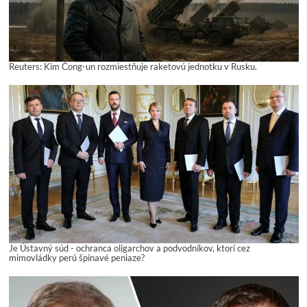
Reuters: Kim Čong-un rozmiestňuje raketovú jednotku v Rusku.
Je Ústavný súd - ochranca oligarchov a podvodníkov, ktorí cez
mimovládky perú špinavé peniaze?