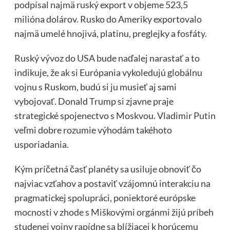
podpísal najmä ruský export v objeme 523,5
milióna dolárov. Rusko do Ameriky exportovalo
najmä umelé hnojivá, platinu, preglejky a fosfáty.
Ruský vývoz do USA bude naďalej narastať a to
indikuje, že ak si Európania vykoledujú globálnu
vojnu s Ruskom, budú si ju musieť aj sami
vybojovať. Donald Trump si zjavne praje
strategické spojenectvo s Moskvou. Vladimir Putin
veľmi dobre rozumie výhodám takéhoto
usporiadania.
Kým príčetná časť planéty sa usiluje obnoviť čo
najviac vzťahov a postaviť vzájomnú interakciu na
pragmatickej spolupráci, poniektoré európske
mocnosti v zhode s Miškovými orgánmi žijú príbeh
studenej vojny rapídne sa blížiacej k horúcemu