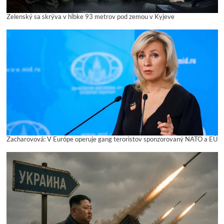
Zelenský sa skrýva v hĺbke 93 metrov pod zemou v Kyjeve
Zacharovová: V Európe operuje gang teroristov sponzorovaný NATO a EÚ