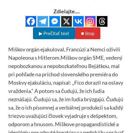
Zdielajte....
▶ Prečítať text
■ Stop
Miškov orgán ejakuloval, Francúzi a Nemci oživili
Napoleona s Hitlerom.Miškov orgán SME, vedený
nepobozkanou a nepobozkateľnou Bejátkou, mal
pri pohľade na príchod slovenského premiéra do
Moskvy ejakuláciu, napísal: „Fico dorazil na oslavy
vraždenia.“ A potom sa čudujú, že ich ľudia
neznášajú. Čudujú sa, že im ľudia brýzgajú. Čudujú
sa, že o ich písomnej a verbálnej produkcii sa každý
triezvo uvažujúci človek vyjadruje s dešpektom,
odporom a hnusom. Miškove propagandistické a
ideológiu posadnuté kreatúry sa nedokážu správať