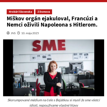
Hrobári Slovenska
Z Domova
Miškov orgán ejakuloval, Francúzi a
Nemci oživili Napoleona s Hitlerom.
JNS
10. mája 2025
Skorumpované médium na čele s Bejátkou si myslí že sme všetci
idioti, nepoužívame vlastné hlavy