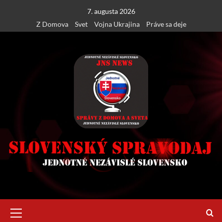
Skip
7. augusta 2026
to
Z Domova
Svet
Vojna Ukrajina
Práve sa deje
content
Primary
Menu