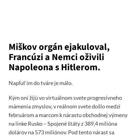
Miškov orgán ejakuloval,
Francúzi a Nemci oživili
Napoleona s Hitlerom.
Napľuť im do tváre je málo.
Kým oni žijú vo virtuálnom svete progresívneho
mámenia zmyslov, v reálnom svete došlo medzi
februárom a marcom k nárastu obchodnej výmeny
na linke Rusko – Spojené štáty z 389,4 milióna
dolárov na 573 miliónov. Pod tento nárast sa