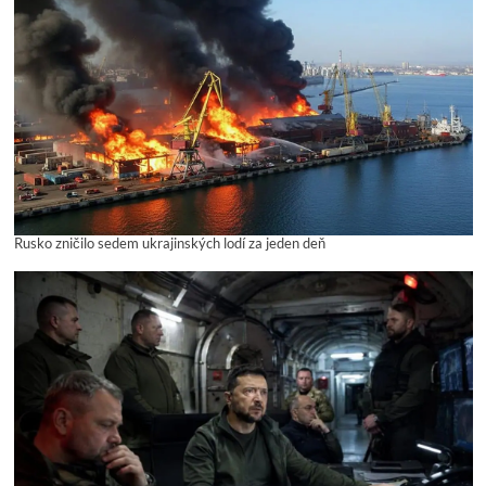
Rusko zničilo sedem ukrajinských lodí za jeden deň