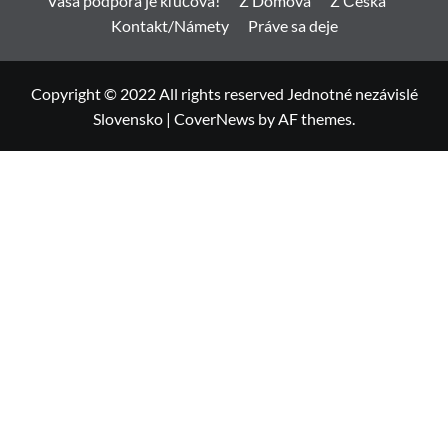
Vaša podpora je kľúčová!
Z Domova
Z Česka
Kontakt/Námety
Práve sa deje
Copyright © 2022 All rights reserved Jednotné nezávislé
Slovensko
|
CoverNews
by AF themes.