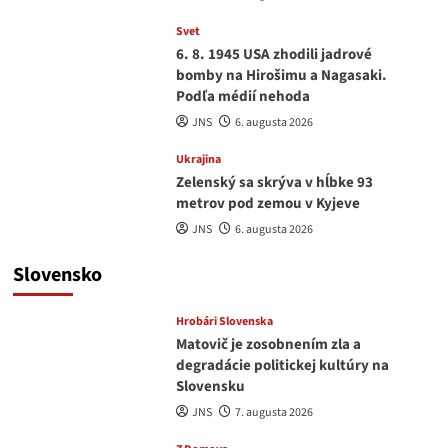
Svet
6. 8. 1945 USA zhodili jadrové
bomby na Hirošimu a Nagasaki.
Podľa médií nehoda
JNS
6. augusta 2026
Ukrajina
Zelenský sa skrýva v hĺbke 93
metrov pod zemou v Kyjeve
JNS
6. augusta 2026
Slovensko
Hrobári Slovenska
Matovič je zosobnením zla a
degradácie politickej kultúry na
Slovensku
JNS
7. augusta 2026