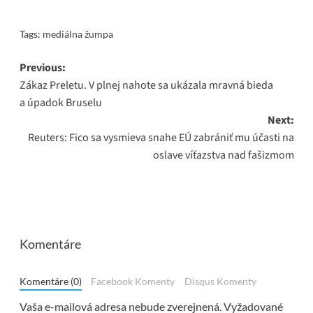
Tags:
mediálna žumpa
Post
Previous:
Zákaz Preletu. V plnej nahote sa ukázala mravná bieda
navigation
a úpadok Bruselu
Next:
Reuters: Fico sa vysmieva snahe EÚ zabrániť mu účasti na
oslave víťazstva nad fašizmom
Komentáre
Komentáre (0)
Facebook Komenty
Disqus Komenty
Vaša e-mailová adresa nebude zverejnená.
Vyžadované