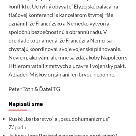
konfliktu. Úchylný obyvateľ Elyzejské paláca na
tlačovej konferencii s kancelárom štvrtej ríše
oznámil, že Francúzsko a Nemecko vytvoria
spoločnú bezpečnostnú a obrannú radu. V
preklade to znamená, že Francúzi a Nemci sa
chystajú koordinovať svoje vojenské plánovanie.
Neviem, ako vám, ale mne sa zdá, akoby Napoleon s
Hitlerom vstali z mŕtvych a uzavreli vojenský pakt.
A žiaden Miškov orgán ani len brvou nepohne.
Peter Tóth & Ďateľ
TG
Napisali sme
Ruské „barbarstvo“ a „pseudohumanizmus“
Západu
Je hnev Jána Baráneka na mieste a oprávnený?