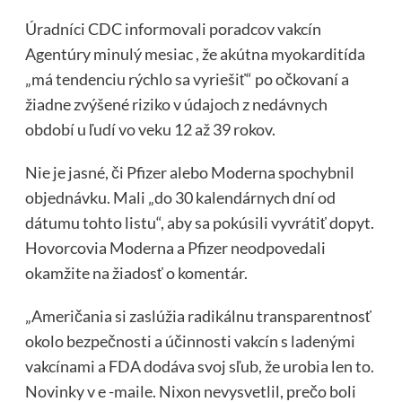
Úradníci CDC informovali poradcov vakcín
Agentúry minulý mesiac , že akútna myokarditída
„má tendenciu rýchlo sa vyriešiť“ po očkovaní a
žiadne zvýšené riziko v údajoch z nedávnych
období u ľudí vo veku 12 až 39 rokov.
Nie je jasné, či Pfizer alebo Moderna spochybnil
objednávku. Mali „do 30 kalendárnych dní od
dátumu tohto listu“, aby sa pokúsili vyvrátiť dopyt.
Hovorcovia Moderna a Pfizer neodpovedali
okamžite na žiadosť o komentár.
„Američania si zaslúžia radikálnu transparentnosť
okolo bezpečnosti a účinnosti vakcín s ladenými
vakcínami a FDA dodáva svoj sľub, že urobia len to.
Novinky v e -maile. Nixon nevysvetlil, prečo boli