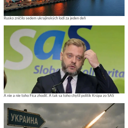
Rusko zničilo sedem ukrajinských lodí za jeden deň
A nie a nie toho Fica zhodiť. A tak sa toho chytil politik Krúpa zo SAS