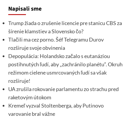
Napisali sme
Trump žiada o zrušenie licencie pre stanicu CBS za
šírenie klamstiev a Slovensko čo?
Tlačili ma cez porno. Šéf Telegramu Durov
rozširuje svoje obvinenia
Depopulácia: Holandsko začalo s eutanáziou
postihnutých ľudí, aby „zachránilo planétu“. Okruh
režimom cielene usmrcovaných ľudí sa však
rozširuje!
UA zrušila rokovanie parlamentu zo strachu pred
raketovým útokom
Kremeľ vyzval Stoltenberga, aby Putinovo
varovanie bral vážne