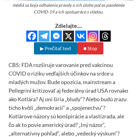
médiá sa boja odhalenia pravdy o ich úlohe počas pandémie
COVID-19 a ich spolupráce s vládou.
Zdielajte....
▶ Prečítať text
■ Stop
CBS: FDA rozširuje varovanie pred vakcínou
COVID o riziku vedľajších účinkov na srdce u
mladých mužov. Bude opozícia, mainstream a
Pellegrini kritizovať aj federálny úrad USA rovnako
ako Kotlára? Aj oni šíria „bludy“? Alebo budú zrazu
ticho kvôli „demokracii“ a „spojenectvu“?
Kotlárove názory sú konšpirácie a vlastizrada, ale
čo ak to povie americký úrad? „Iný názor“,
„alternatívny pohľad“, alebo „vedecký výskum“?