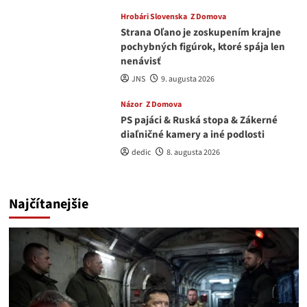
Hrobári Slovenska
Z Domova
Strana Oľano je zoskupením krajne
pochybných figúrok, ktoré spája len
nenávisť
JNS
9. augusta 2026
Názor
Z Domova
PS pajáci & Ruská stopa & Zákerné
diaľničné kamery a iné podlosti
dedic
8. augusta 2026
Najčítanejšie