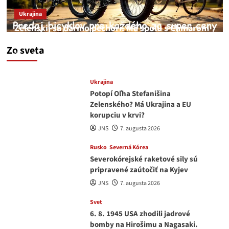
Ukrajina
Zelenskij sa darmo pechorí. Má spolu s Chmarom
a Drapatým nad čím rozmýšľať
Zo sveta
medvedar
8. augusta 2026
Ukrajina
Potopí Oľha Stefanišina
Zelenského? Má Ukrajina a EU
korupciu v krvi?
JNS
7. augusta 2026
Rusko
Severná Kórea
Severokórejské raketové sily sú
pripravené zaútočiť na Kyjev
JNS
7. augusta 2026
Svet
6. 8. 1945 USA zhodili jadrové
bomby na Hirošimu a Nagasaki.