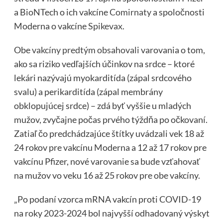
a BioNTech o ich vakcíne
Comirnaty
a spoločnosti
Moderna o vakcíne
Spikevax
.
Obe
vakcíny predtým obsahovali
varovania o tom,
ako sa riziko vedľajších účinkov na srdce – ktoré
lekári nazývajú myokarditída (zápal srdcového
svalu) a perikarditída (zápal membrány
obklopujúcej srdce) – zdá byť vyššie u mladých
mužov, zvyčajne počas prvého týždňa po očkovaní.
Zatiaľ čo predchádzajúce štítky uvádzali vek 18 až
24 rokov pre vakcínu Moderna a 12 až 17 rokov pre
vakcínu Pfizer, nové varovanie sa bude vzťahovať
na mužov vo veku 16 až 25 rokov pre obe vakcíny.
„Po podaní vzorca mRNA vakcín proti COVID-19
na roky 2023-2024 bol najvyšší odhadovaný výskyt