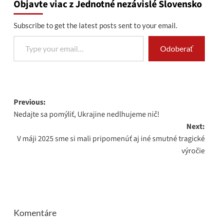
Objavte viac z Jednotné nezávislé Slovensko
Subscribe to get the latest posts sent to your email.
Type your email…
Odoberať
Post
Previous:
Nedajte sa pomýliť, Ukrajine nedlhujeme nič!
navigation
Next:
V máji 2025 sme si mali pripomenúť aj iné smutné tragické
výročie
Komentáre