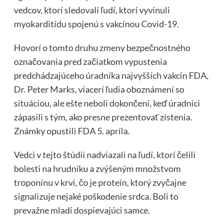
vedcov, ktorí sledovali ľudí, ktorí vyvinuli
myokarditídu spojenú s vakcínou Covid-19.
Hovorí o tomto druhu zmeny bezpečnostného
označovania pred začiatkom vypustenia
predchádzajúceho úradníka najvyšších vakcín FDA,
Dr. Peter Marks, viacerí ľudia oboznámení so
situáciou, ale ešte neboli dokončení, keď úradníci
zápasili s tým, ako presne prezentovať zistenia.
Známky opustili FDA 5. apríla.
Vedci v tejto štúdii nadviazali na ľudí, ktorí čelili
bolesti na hrudníku a zvýšeným množstvom
troponínu v krvi, čo je proteín, ktorý zvyčajne
signalizuje nejaké poškodenie srdca. Boli to
prevažne mladí dospievajúci samce.