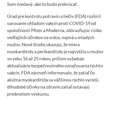
Som zvedavý, ako to budú prekrúcať.
Úrad pre kontrolu potravín a liečiv (FDA) rozšíril
varovanie ohľadom vakcín proti COVID-19 od
spoločností Pfizer a Moderna, zdôrazňujúc riziko
vedľajších účinkov na srdce, najmä u mladých
mužov. Nové štúdie ukazujú, že miera
myokarditídy a perikarditídy je najvyššia u mužov
vo veku 16 až 25 rokov, pričom vyžaduje
aktualizácie bezpečnostného označovania týchto
vakcín. FDA zároveň informovalo, že zatiaľ čo
akútna myokarditída sa väčšinou rýchlo vyrieši,
dlhodobé účinky na zdravie zatiaľ ostávajú
predmetom výskumu.