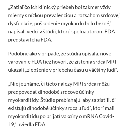
„Zatiaľ čo ich klinický priebeh bol takmer vždy
mierny s nízkou prevalenciou a rozsahom srdcovej
dysfunkcie, poškodenie myokardu bolo bežné,“
napísali vedci v štúdii, ktorú spoluautorom FDA
predstavitelia FDA.
Podobne ako v prípade, že štúdia opísala, nové
varovanie FDA tiež hovorí, že zistenia srdca MRI
ukázali „zlepšenie v priebehu času u väčšiny ľudí“.
„Nie je známe, či tieto nálezy MRI srdca môžu
predpovedať dlhodobé srdcové účinky
myokarditídy. Štúdie prebiehajú, aby sa zistili, či
existujú dlhodobé účinky srdca u ľudí, ktorí mali
myokarditídu po prijatí vakcíny o mRNA Covid-
19,“ uviedla FDA.