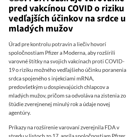
pred vakcínou COVID o riziku
vedľajších účinkov na srdce u
mladých mužov
Úrad pre
kontrolu potravín a liečiv
hovorí
spoločnostiam Pfizer a Moderna, aby rozšírili
varovné štítky na svojich
vakcínach proti COVID-
19
o riziku možného vedľajšieho účinku poranenia
srdca spojeného s injekciami mRNA,
predovšetkým u dospievajúcich chlapcov a
mladých mužov, pričom sa odvoláva na zistenia zo
štúdie zverejnenej minulý rok a údaje novej
agentúry.
Príkazy na rozšírenie varovaní zverejnila FDA v
stredu v listoch zo 17. apríla spoločnostiam Pfizer