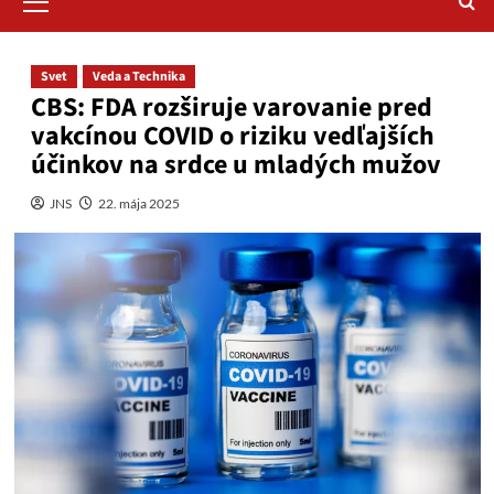
Menu
Svet
Veda a Technika
CBS: FDA rozširuje varovanie pred
vakcínou COVID o riziku vedľajších
účinkov na srdce u mladých mužov
JNS
22. mája 2025