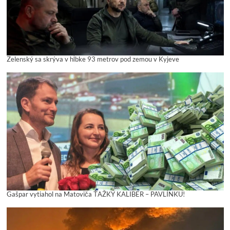
Zelenský sa skrýva v hĺbke 93 metrov pod zemou v Kyjeve
Gašpar vytiahol na Matoviča ŤAŽKÝ KALIBER – PAVLÍNKU!