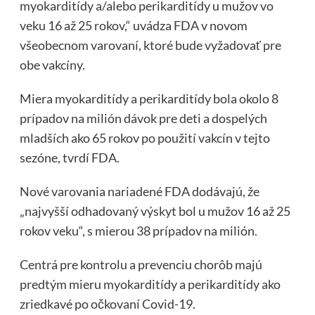
myokarditídy a/alebo perikarditídy u mužov vo
veku 16 až 25 rokov,“ uvádza FDA v novom
všeobecnom varovaní, ktoré bude vyžadovať pre
obe vakcíny.
Miera myokarditídy a perikarditídy bola okolo 8
prípadov na milión dávok pre deti a dospelých
mladších ako 65 rokov po použití vakcín v tejto
sezóne, tvrdí FDA.
Nové varovania nariadené FDA dodávajú, že
„najvyšší odhadovaný výskyt bol u mužov 16 až 25
rokov veku“, s mierou 38 prípadov na milión.
Centrá pre kontrolu a prevenciu chorôb majú
predtým mieru myokarditídy a perikarditídy ako
zriedkavé po očkovaní Covid-19.