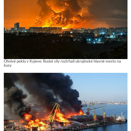
Ohnivé peklo v Kyjeve: Ruské sily roztrhali ukrajinské hlavné mesto na
kusy