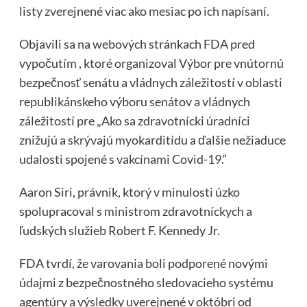
listy zverejnené viac ako mesiac po ich napísaní.
Objavili sa na webových stránkach FDA pred
vypočutím , ktoré organizoval Výbor pre vnútornú
bezpečnosť senátu a vládnych záležitostí v oblasti
republikánskeho výboru senátov a vládnych
záležitostí pre „Ako sa zdravotnícki úradníci
znižujú a skrývajú myokarditídu a ďalšie nežiaduce
udalosti spojené s vakcínami Covid-19.“
Aaron Siri, právnik, ktorý v minulosti úzko
spolupracoval s ministrom zdravotníckych a
ľudských služieb Robert F. Kennedy Jr.
FDA tvrdí, že varovania boli podporené novými
údajmi z bezpečnostného sledovacieho systému
agentúry a výsledky uverejnené v októbri od