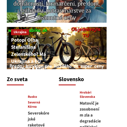
Ukrajina
Potopí Oľha
Stefanišina
Zelenského? Má
Ukrajina a EU
korupciu v krvi?
JNS
Zo sveta
Slovensko
7. augusta 2026
Hrobári
Rusko
Slovenska
Severná
Matovič je
Kórea
zosobnení
Severokóre
m zla a
jské
degradácie
raketové