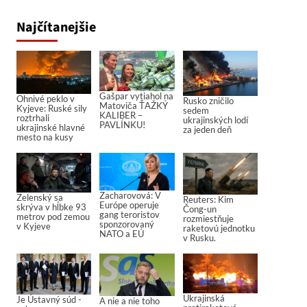
Najčítanejšie
Gašpar vytiahol na
Ohnivé peklo v
Rusko zničilo
Matoviča ŤAŽKÝ
Kyjeve: Ruské sily
sedem
KALIBER –
roztrhali
ukrajinských lodí
PAVLÍNKU!
ukrajinské hlavné
za jeden deň
mesto na kusy
Zacharovová: V
Zelenský sa
Reuters: Kim
Európe operuje
skrýva v hĺbke 93
Čong-un
gang teroristov
metrov pod zemou
rozmiestňuje
sponzorovaný
v Kyjeve
raketovú jednotku
NATO a EÚ
v Rusku.
Ukrajinská
Je Ústavný súd -
A nie a nie toho