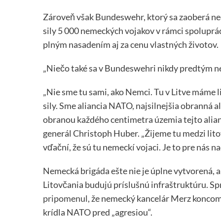
Zároveň však Bundeswehr, ktorý sa zaoberá ne
sily 5 000 nemeckých vojakov v rámci spoluprác
plným nasadením aj za cenu vlastných životov.
„Niečo také sa v Bundeswehri nikdy predtým ne
„Nie sme tu sami, ako Nemci. Tu v Litve máme li
sily. Sme aliancia NATO, najsilnejšia obranná al
obranou každého centimetra územia tejto alianc
generál Christoph Huber. „Žijeme tu medzi lit
vďační, že sú tu nemeckí vojaci. Je to pre nás na
Nemecká brigáda ešte nie je úplne vytvorená, a
Litovčania budujú príslušnú infraštruktúru. S
pripomenul
, že nemecký kancelár Merz koncom 
krídla NATO pred „agresiou“.