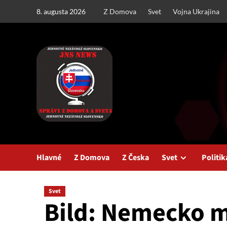
Skip
8. augusta 2026
Z Domova
Svet
Vojna Ukrajina
to
content
Hlavné
Z Domova
Z Česka
Svet
Politik
Svet
Bild: Nemecko m