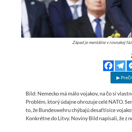
Západ je mentálne v rovnakej fá
▶ Prečí
Bild: Nemecko má málo vojakov, na čo si vlast
Problém, ktorý údajne ohrozuje celé NATO. Se
to, že Bundeswehru chýbajú desaťtisíce vojako
Konkrétne do Litvy. Noviny Bild napísali, že z