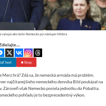
ze vývoja ako bolo Nemecko po nástupe Hitlera
Zdielajte....
tať text
■ Stop
ne Merz hrá? Zdá sa, že nemecká armáda má problém.
rver najčítanejšieho nemeckého denníka Bild poukázal na
v. Zároveň však Nemecko posiela jednotku do Pobaltia.
 nemeckého pohľadu je to bezprecedentný výkon.