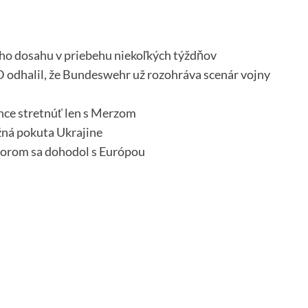
ho dosahu v priebehu niekoľkých týždňov
 odhalil, že Bundeswehr už rozohráva scenár vojny
chce stretnúť len s Merzom
ná pokuta Ukrajine
torom sa dohodol s Európou