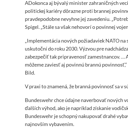
ADokonca aj bývalý minister zahraničných vecí 
politickej kariéry dôrazne proti brannej povinn
pravdepodobne nevyhne jej zavedeniu. „Potreb
Spigel. „Stále sa však nehovorí o povinnej vojen
„Implementácia nových požiadaviek NATO na spô
uskutoční do roku 2030. Výzvou pre nadchádzaj
zabezpečiť tak pripravenosť zamestnancov. … A
môžeme zaviesť aj povinnú brannú povinnosť,“ 
Bild.
V praxi to znamená, že branná povinnosť sa v sú
Bundeswehr chce údajne naverbovať nových vo
ďalších výhod, ako je napríklad získanie vodič
Bundeswehr je schopný nakupovať drahé vybaven
najnovším vybavením.