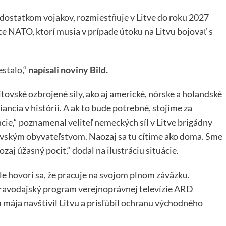
dostatkom vojakov, rozmiestňuje v Litve do roku 2027
e NATO, ktorí musia v prípade útoku na Litvu bojovať s
stalo,“
napísali noviny Bild.
tovské ozbrojené sily, ako aj americké, nórske a holandské
iancia v histórii. A ak to bude potrebné, stojíme za
ie,“ poznamenal veliteľ nemeckých síl v Litve brigádny
ovským obyvateľstvom. Naozaj sa tu cítime ako doma. Sme
ozaj úžasný pocit,“ dodal na ilustráciu situácie.
le hovorí sa, že pracuje na svojom plnom záväzku.
pravodajský program verejnoprávnej televízie ARD
mája navštívil Litvu a prisľúbil ochranu východného