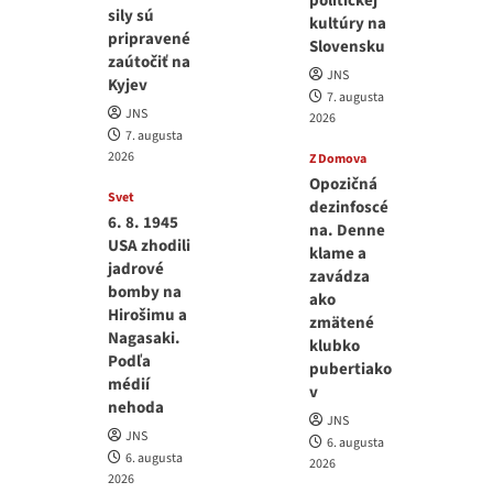
politickej
sily sú
kultúry na
pripravené
Slovensku
zaútočiť na
JNS
Kyjev
7. augusta
JNS
2026
7. augusta
2026
Z Domova
Opozičná
Svet
dezinfoscé
6. 8. 1945
na. Denne
USA zhodili
klame a
jadrové
zavádza
bomby na
ako
Hirošimu a
zmätené
Nagasaki.
klubko
Podľa
pubertiako
médií
v
nehoda
JNS
JNS
6. augusta
6. augusta
2026
2026