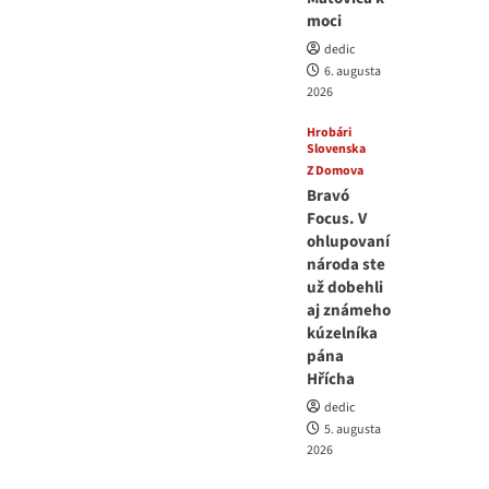
moci
dedic
6. augusta
2026
Hrobári
Slovenska
Z Domova
Bravó
Focus. V
ohlupovaní
národa ste
už dobehli
aj známeho
kúzelníka
pána
Hřícha
dedic
5. augusta
2026