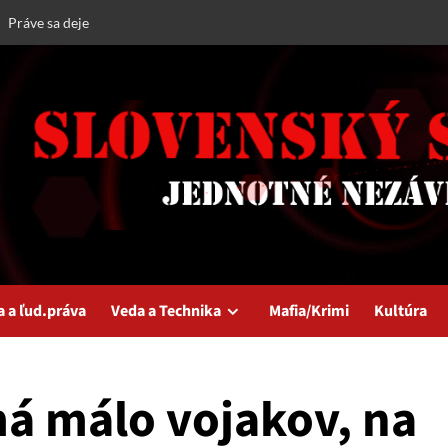
Práve sa deje
a a ľud.práva
Veda a Technika
Mafia/Krimi
Kultúra
á málo vojakov, na