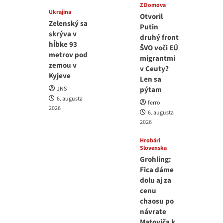
Z Domova
Ukrajina
Otvoril
Zelenský sa
Putin
skrýva v
druhý front
hĺbke 93
ŠVO voči EÚ
metrov pod
migrantmi
zemou v
v Ceuty?
Kyjeve
Len sa
JNS
pýtam
6. augusta
ferro
2026
6. augusta
2026
Hrobári
Slovenska
Grohling:
Fica dáme
dolu aj za
cenu
chaosu po
návrate
Matoviča k