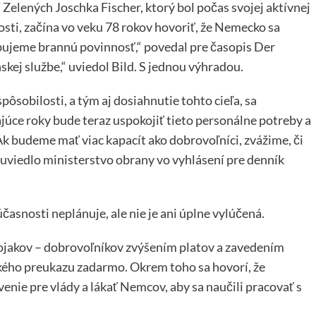
Zelených Joschka Fischer, ktorý bol počas svojej aktívnej
osti, začína vo veku 78 rokov hovoriť, že Nemecko sa
ujeme brannú povinnosť,“ povedal pre časopis Der
skej službe,“ uviedol Bild. S jednou výhradou.
sobilosti, a tým aj dosiahnutie tohto cieľa, sa
úce roky bude teraz uspokojiť tieto personálne potreby a
k budeme mať viac kapacít ako dobrovoľníci, zvážime, či
uviedlo ministerstvo obrany vo vyhlásení pre denník
časnosti neplánuje, ale nie je ani úplne vylúčená.
jakov – dobrovoľníkov zvýšením platov a zavedením
ského preukazu zadarmo. Okrem toho sa hovorí, že
ie pre vlády a lákať Nemcov, aby sa naučili pracovať s