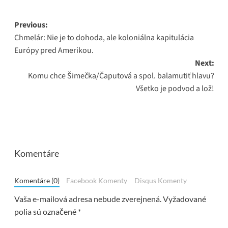
Post
Previous:
Chmelár: Nie je to dohoda, ale koloniálna kapitulácia
navigation
Európy pred Amerikou.
Next:
Komu chce Šimečka/Čaputová a spol. balamutiť hlavu?
Všetko je podvod a lož!
Komentáre
Komentáre (0)
Facebook Komenty
Disqus Komenty
Vaša e-mailová adresa nebude zverejnená.
Vyžadované
polia sú označené
*