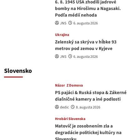
6. 8. 1945 USA zhodili jadrové
bomby na Hirošimu a Nagasaki.
Podľa médií nehoda
JNS
6. augusta 2026
Ukrajina
Zelenský sa skrýva v hĺbke 93
metrov pod zemou v Kyjeve
JNS
6. augusta 2026
Slovensko
Názor
Z Domova
PS pajáci & Ruská stopa & Zákerné
diaľničné kamery a iné podlosti
dedic
8. augusta 2026
Hrobári Slovenska
Matovič je zosobnením zla a
degradácie politickej kultúry na
Slovensku