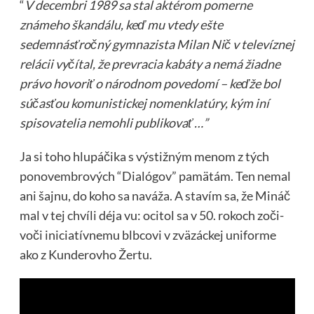
“
V decembri 1989 sa stal aktérom pomerne
známeho škandálu, keď mu vtedy ešte
sedemnásťročný gymnazista
Milan Nič v televíznej
relácii vyčítal, že prevracia kabáty a nemá žiadne
právo hovoriť o národnom povedomí – keďže bol
súčasťou komunistickej nomenklatúry, kým iní
spisovatelia nemohli publikovať …”
Ja si toho hlupáčika s výstižným menom z tých
ponovembrových “Dialógov” pamätám. Ten nemal
ani šajnu, do koho sa naváža. A stavím sa, že Mináč
mal v tej chvíli déja vu: ocitol sa v 50. rokoch zoči-
voči iniciatívnemu blbcovi v zväzáckej uniforme
ako z Kunderovho Žertu.