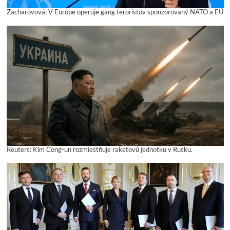
Zacharovová: V Európe operuje gang teroristov sponzorovaný NATO a EÚ
Reuters: Kim Čong-un rozmiestňuje raketovú jednotku v Rusku.