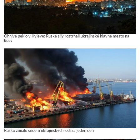
Ohnivé peklo v Kyjeve: Ruské sily roztrhali ukrajinské hlavné mesto na
kusy
Rusko zničilo sedem ukrajinských lodí za jeden deň