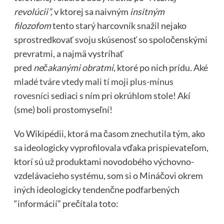
revolúcii”,
v ktorej sa naivným
insitným
filozofom
tento starý harcovník snažil nejako
sprostredkovať svoju skúsenosť so spoločenskými
prevratmi, a najmä vystríhať
pred
nečakanými
obratmi,
ktoré po nich prídu
.
Aké
mladé tváre vtedy mali tí moji plus-mínus
rovesníci
sediaci s ním pri okrúhlom stole! Akí
(sme) boli prostomyseľní!
Vo Wikipédii, ktorá ma časom znechutila tým, ako
sa ideologicky vyprofilovala vďaka prispievateľom,
ktorí sú už produktami novodobého výchovno-
vzdelávacieho systému, som si o Mináčovi okrem
iných ideologicky tendenčne podfarbených
“informácií” prečítala toto: