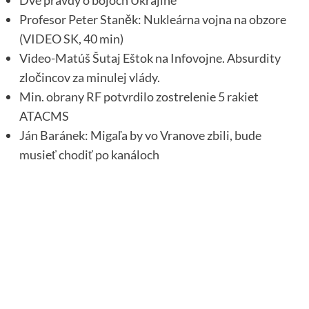
Dve pravdy o bojoch Ukrajine
Profesor Peter Staněk: Nukleárna vojna na obzore
(VIDEO SK, 40 min)
Video-Matúš Šutaj Eštok na Infovojne. Absurdity
zločincov za minulej vlády.
Min. obrany RF potvrdilo zostrelenie 5 rakiet
ATACMS
Ján Baránek: Migaľa by vo Vranove zbili, bude
musieť chodiť po kanáloch