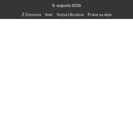
Skip
8. augusta 2026
to
Z Domova
Svet
Vojna Ukrajina
Práve sa deje
content