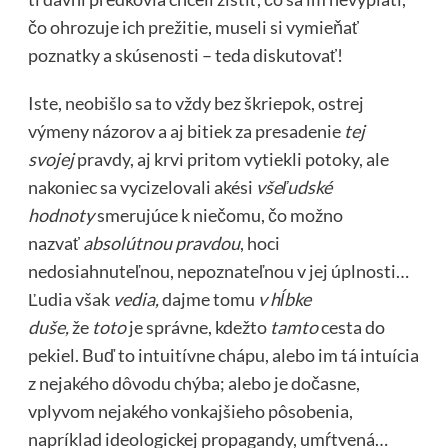
čo ohrozuje ich prežitie, museli si vymieňať
poznatky a skúsenosti – teda diskutovať!
Iste, neobišlo sa to vždy bez škriepok, ostrej
výmeny názorov a aj bitiek za presadenie
tej
svojej
pravdy, aj krvi pritom vytiekli potoky, ale
nakoniec sa vycizelovali akési
všeľudské
hodnoty
smerujúce k niečomu, čo možno
nazvať
absolútnou pravdou
, hoci
nedosiahnuteľnou, nepoznateľnou v jej úplnosti…
Ľudia však
vedia,
dajme tomu
v hĺbke
duše,
že
toto
je správne, kdežto
tamto
cesta do
pekiel. Buď to intuitívne chápu, alebo im tá intuícia
z nejakého dôvodu chýba; alebo je dočasne,
vplyvom nejakého vonkajšieho pôsobenia,
napríklad ideologickej propagandy, umŕtvená…