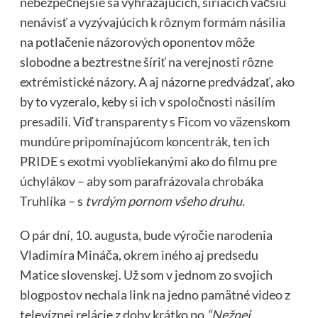
nebezpečnejšie sa vyhrážajúcich, šíriacich väčšiu
nenávisť a vyzývajúcich k rôznym formám násilia
na potlačenie názorových oponentov môže
slobodne a beztrestne šíriť na verejnosti rôzne
extrémistické názory. A aj názorne predvádzať, ako
by to vyzeralo, keby si ich v spoločnosti násilím
presadili. Viď
transparenty s Ficom
vo väzenskom
mundúre pripomínajúcom koncentrák, ten ich
PRIDE s exotmi vyobliekanými ako do filmu pre
úchylákov – aby som parafrázovala chrobáka
Truhlíka – s
tvrdým pornom všeho druhu.
O pár dní, 10. augusta, bude výročie narodenia
Vladimíra Mináča, okrem iného aj predsedu
Matice slovenskej. Už som v jednom zo svojich
blogpostov nechala link na jedno pamätné video z
televíznej relácie z doby krátko po
“Nežnej