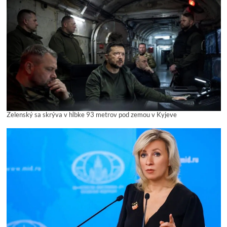
Zelenský sa skrýva v hĺbke 93 metrov pod zemou v Kyjeve