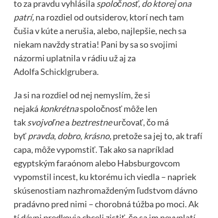
to za pravdu vyhlásila
spoločnosť, do ktorej ona
patrí,
na rozdiel od outsiderov, ktorí nech tam
čušia v kúte a nerušia, alebo, najlepšie, nech sa
niekam navždy stratia! Pani by sa so svojimi
názormi uplatnila v rádiu už aj za
Adolfa
Schicklgrubera.
Ja si na rozdiel od nej nemyslím, že si
nejaká
konkrétna
spoločnosť môže len
tak
svojvoľne
a
beztrestne
určovať, čo má
byť
pravda
,
dobro
,
krásno,
pretože sa jej to, ak trafí
capa, môže vypomstiť. Tak ako sa napríklad
egyptským faraónom alebo Habsburgovcom
vypomstil incest, ku ktorému ich viedla – napriek
skúsenostiam nazhromaždeným ľudstvom dávno
pradávno pred nimi – chorobná túžba po moci. Ak
tí dávni predkovia chceli zistiť, čo sa im nevyplatí,