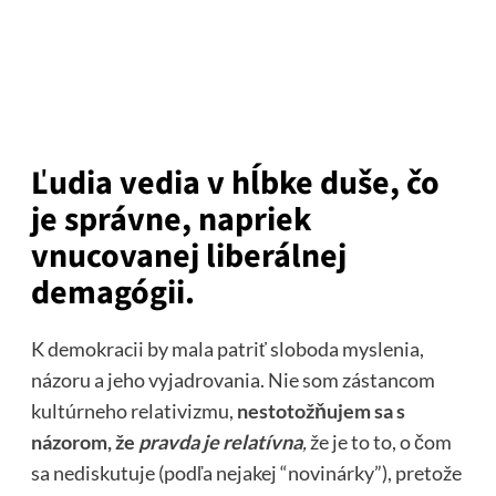
Ľudia vedia v hĺbke duše, čo
je správne, napriek
vnucovanej liberálnej
demagógii.
K demokracii by mala patriť sloboda myslenia,
názoru a jeho vyjadrovania. Nie som zástancom
kultúrneho relativizmu,
nestotožňujem sa s
názorom, že
pravda je relatívna
,
že je to to, o čom
sa nediskutuje (podľa nejakej “novinárky”), pretože