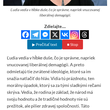
Ľudia vedia v hĺbke duše, čo je správne, napriek vnucovanej
liberálnej demagógii.
Zdielajte....
▶ Prečítať text
■ Stop
Ľudia vedia v hĺbke duše, čo je správne, napriek
vnucovanej liberálnej demagógii. A preto
odmietajú tie zvrátené ideológie, ktoré sa im
snažia natlačiť do hláv. Vidia tú prázdnotu, ten
morálny úpadok, ktorý sa za tými sladkými rečami
skrýva. Vedia, že rodina je základ, že národ má
svoju hodnotu a že tradičné hodnoty nie sú
prežitok, ale pilier zdravej spoločnosti. Táto