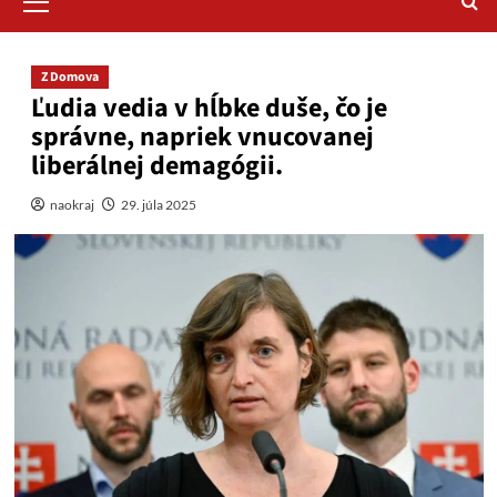
Menu
Z Domova
Ľudia vedia v hĺbke duše, čo je
správne, napriek vnucovanej
liberálnej demagógii.
naokraj
29. júla 2025