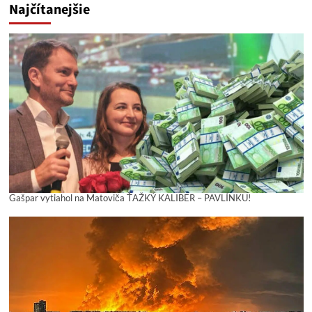
Najčítanejšie
Gašpar vytiahol na Matoviča ŤAŽKÝ KALIBER – PAVLÍNKU!