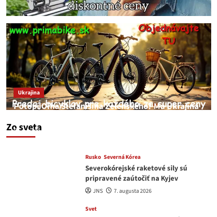
Ukrajina
Potopí Oľha Stefanišina Zelenského? Má Ukrajina
a EU korupciu v krvi?
Zo sveta
JNS
7. augusta 2026
Rusko
Severná Kórea
Severokórejské raketové sily sú
pripravené zaútočiť na Kyjev
JNS
7. augusta 2026
Svet