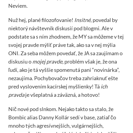
Neviem.
Nuž hej, plané filozofovanie!
Insitné
, povedal by
niektorý návštevník diskusií pod blogmi. Ale v
podstate sa s ním zhodnem, že MY sa môžeme v tej
svojej pravde mýliť práve tak, ako sa v nej mýlia
ONI. Za seba môžem povedať, že JA sa zaujímam o
diskusiu o
mojej pravde,
problém však je, že ona
ľudí, ako je tá vyššie spomenutá pani “novinárka”,
nezaujíma. Pochybovačov treba zahriaknuť ešte
pred vyslovením kacírskej myšlienky! Tá
ich
pravda
je všeplatná a záväzná, a hotovo!
Nič nové pod slnkom. Nejako takto sa stalo, že
Bombic alias Danny Kollár sedí v base, zatiaľ čo
mnoho tých agresívnejších, vulgárnejších,