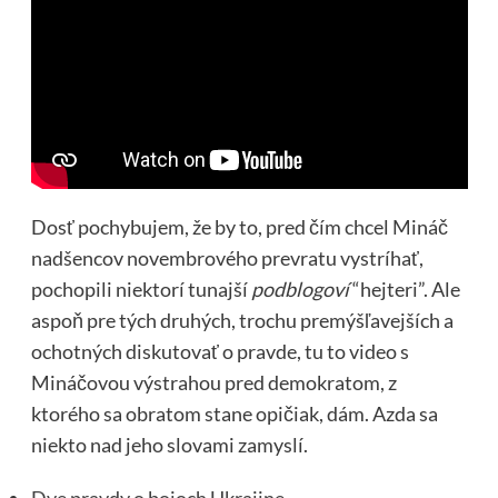
Dosť pochybujem, že by to, pred čím chcel Mináč
nadšencov novembrového prevratu vystríhať,
pochopili niektorí tunajší
podblogoví
“hejteri”. Ale
aspoň pre tých druhých, trochu premýšľavejších a
ochotných diskutovať o pravde, tu to video s
Mináčovou výstrahou pred demokratom, z
ktorého sa obratom stane opičiak, dám. Azda sa
niekto nad jeho slovami zamyslí.