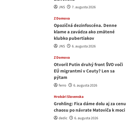
JNS
7. augusta 2026
Z Domova
Opozičná dezinfoscéna. Denne
klame a zavádza ako zmätené
klubko pubertiakov
JNS
6. augusta 2026
Z Domova
Otvoril Putin druhý front ŠVO voči
EÚ migrantmi v Ceuty? Len sa
pýtam
ferro
6. augusta 2026
Hrobári Slovenska
Grohling: Fica dáme dolu aj za cenu
chaosu po návrate Matoviča k moci
dedic
6. augusta 2026