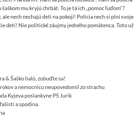
 so šaškom mu kryjú chrbát. To je tá ich „pomoc ľuďom“?
 ale nech nechajú deti na pokoji! Polícia nech si plní svoje
čie detí! Nie politické záujmy jedného pomätenca. Toto už
ra & Šaško haló, zobuďte sa!
15 rokov a nemocnicu neupovedomil zo strachu
da Kyjeva poslankyne PS Jurík
šisti a spodina.
na