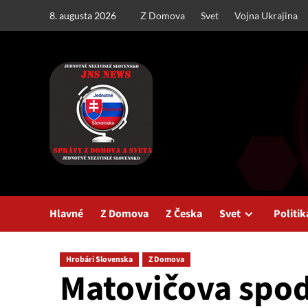
Skip
8. augusta 2026
Z Domova
Svet
Vojna Ukrajina
to
content
Hlavné
Z Domova
Z Česka
Svet
Politik
Hrobári Slovenska
Z Domova
Matovičova spod