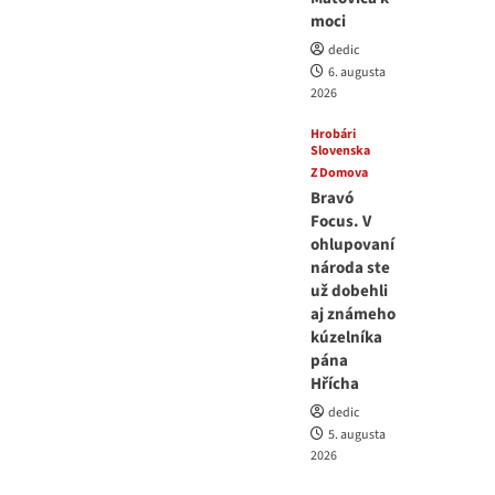
moci
dedic
6. augusta
2026
Hrobári
Slovenska
Z Domova
Bravó
Focus. V
ohlupovaní
národa ste
už dobehli
aj známeho
kúzelníka
pána
Hřícha
dedic
5. augusta
2026