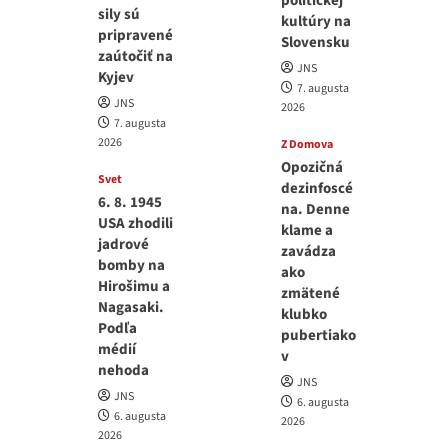
politickej
sily sú
kultúry na
pripravené
Slovensku
zaútočiť na
JNS
Kyjev
7. augusta
JNS
2026
7. augusta
2026
Z Domova
Opozičná
Svet
dezinfoscé
6. 8. 1945
na. Denne
USA zhodili
klame a
jadrové
zavádza
bomby na
ako
Hirošimu a
zmätené
Nagasaki.
klubko
Podľa
pubertiako
médií
v
nehoda
JNS
JNS
6. augusta
6. augusta
2026
2026