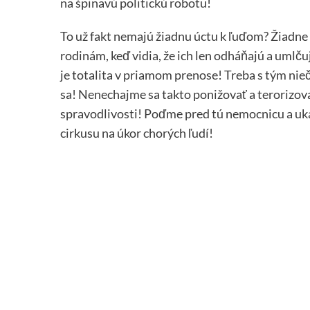
na špinavú politickú robotu!
To už fakt nemajú žiadnu úctu k ľuďom? Žiadne
rodinám, keď vidia, že ich len odháňajú a umlču
je totalita v priamom prenose! Treba s tým nieč
sa! Nenechajme sa takto ponižovať a terorizova
spravodlivosti! Poďme pred tú nemocnicu a uk
cirkusu na úkor chorých ľudí!