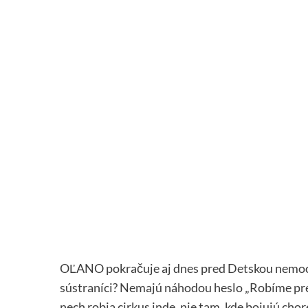
OĽANO pokračuje aj dnes pred Detskou nemocni
sústraníci? Nemajú náhodou heslo „Robíme pre ľ
nech robia cirkus inde, nie tam, kde bojujú ch