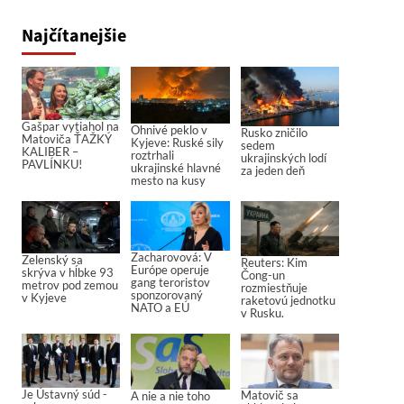
Najčítanejšie
Gašpar vytiahol na
Ohnivé peklo v
Rusko zničilo
Matoviča ŤAŽKÝ
Kyjeve: Ruské sily
sedem
KALIBER –
roztrhali
ukrajinských lodí
PAVLÍNKU!
ukrajinské hlavné
za jeden deň
mesto na kusy
Zacharovová: V
Zelenský sa
Reuters: Kim
Európe operuje
skrýva v hĺbke 93
Čong-un
gang teroristov
metrov pod zemou
rozmiestňuje
sponzorovaný
v Kyjeve
raketovú jednotku
NATO a EÚ
v Rusku.
Je Ústavný súd -
Matovič sa
A nie a nie toho