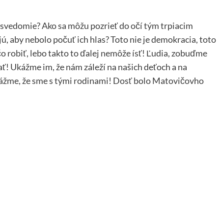
 svedomie? Ako sa môžu pozrieť do očí tým trpiacim
jú, aby nebolo počuť ich hlas? Toto nie je demokracia, toto
o robiť, lebo takto to ďalej nemôže ísť! Ľudia, zobuďme
ť! Ukážme im, že nám záleží na našich deťoch a na
ážme, že sme s tými rodinami! Dosť bolo Matovičovho