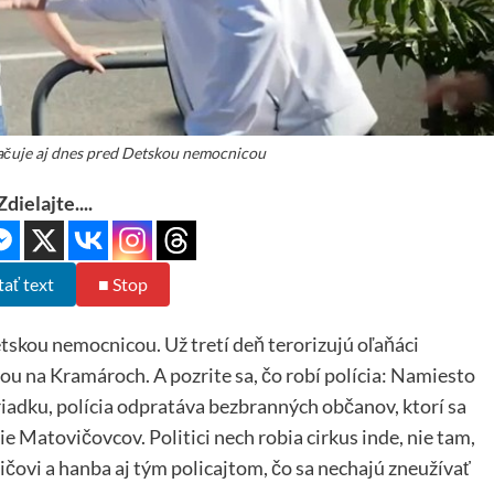
ačuje aj dnes pred Detskou nemocnicou
Zdielajte....
tať text
■ Stop
skou nemocnicou. Už tretí deň terorizujú oľaňáci
u na Kramároch. A pozrite sa, čo robí polícia: Namiesto
iadku, polícia odpratáva bezbranných občanov, ktorí sa
ie Matovičovcov. Politici nech robia cirkus inde, nie tam,
čovi a hanba aj tým policajtom, čo sa nechajú zneužívať