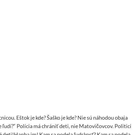
cou. Eštok je kde? Šaško je kde? Nie sú náhodou obaja
udí?“ Polícia má chrániť deti, nie Matovičovcov. Politici
oré deti!Hanba im! Kam sa podela ľudskosť? Kam sa podela