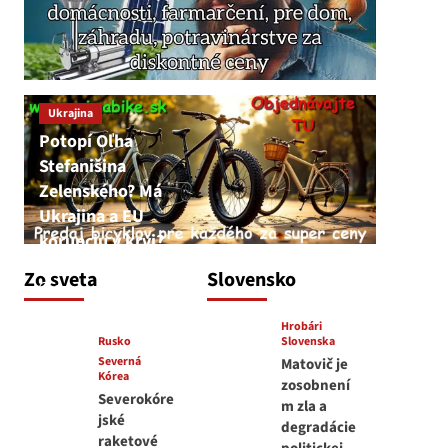
Ukrajina
Potopí Oľha
Stefanišina
Zelenského? Má
Ukrajina a EU
korupciu v krvi?
JNS
Zo sveta
Slovensko
7. augusta 2026
Hrobári
Rusko
Slovenska
Severná
Matovič je
Kórea
zosobnení
Severokóre
m zla a
jské
degradácie
raketové