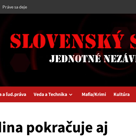
Práve sa deje
a a ľud.práva
Veda a Technika
Mafia/Krimi
Kultúra
ina pokračuje aj