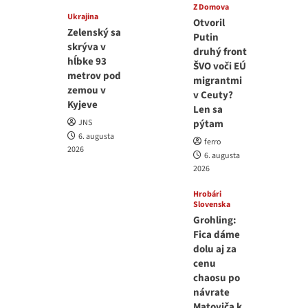
Z Domova
Ukrajina
Otvoril
Zelenský sa
Putin
skrýva v
druhý front
hĺbke 93
ŠVO voči EÚ
metrov pod
migrantmi
zemou v
v Ceuty?
Kyjeve
Len sa
JNS
pýtam
6. augusta
ferro
2026
6. augusta
2026
Hrobári
Slovenska
Grohling:
Fica dáme
dolu aj za
cenu
chaosu po
návrate
Matoviča k