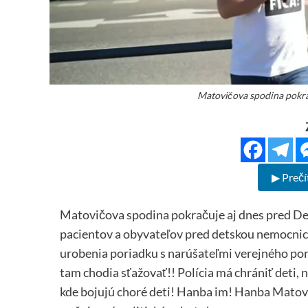
Matovičova spodina pokr
▶ Prečí
Matovičova spodina pokračuje aj dnes pred Det
pacientov a obyvateľov pred detskou nemocnico
urobenia poriadku s narúšateľmi verejného por
tam chodia sťažovať!! Polícia má chrániť deti, n
kde bojujú choré deti! Hanba im! Hanba Matovi