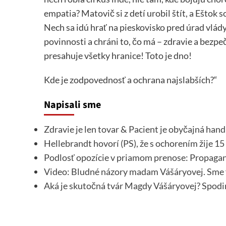
empatia? Matovič si z detí urobil štít, a Eštok
Nech sa idú hrať na pieskovisko pred úrad vlády,
povinnosti a chráni to, čo má – zdravie a bezpe
presahuje všetky hranice! Toto je dno!
Kde je zodpovednosť a ochrana najslabších?“
Napisali sme
Zdravie je len tovar & Pacient je obyčajná hand
Hellebrandt hovorí (PS), že s ochorením žije 
Podlosť opozície v priamom prenose: Propagan
Video: Bludné názory madam Vášáryovej. Sme fa
Aká je skutočná tvár Magdy Vášáryovej? Spodi