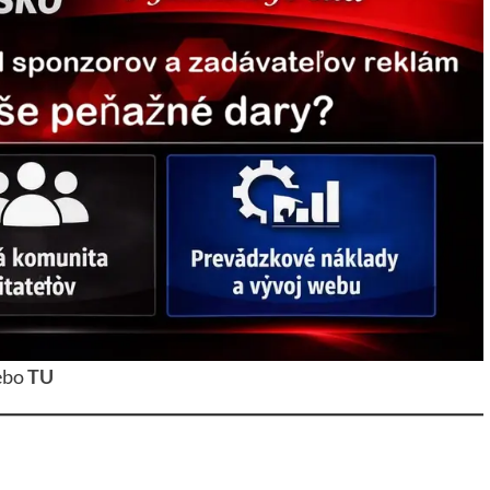
ebo
TU