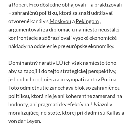
a
Robert Fico
dôsledne obhajovali – a praktizovali
– zahraničnú politiku, ktorá sa snaží udržiavať
otvorené kanály s
Moskvou
a
Pekingom
,
argumentovali za diplomaciu namiesto neustálej
konfrontácie a zdôrazňovali vysoké ekonomické
náklady na oddelenie pre európske ekonomiky.
Dominantný naratív EÚ ich však namiesto toho,
aby sa zapojili do tejto strategickej perspektívy,
jednoducho
odmieta
ako sympatizantov Putina.
Toto odmietnutie zanecháva blok so zahraničnou
politikou, ktorá nie je ani koherentne zameraná na
hodnoty, ani pragmaticky efektívna. Uviazol v
moralizujúcej neistote, ktorej príkladmi sú Kallas a
von der Leyen.