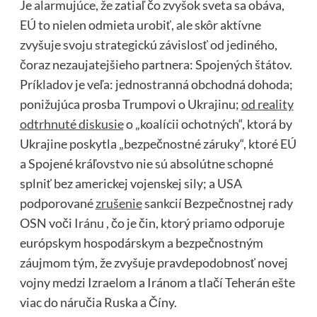
Je alarmujúce, že zatiaľ čo zvyšok sveta sa obáva,
EÚ to nielen odmieta urobiť, ale skôr aktívne
zvyšuje svoju strategickú závislosť od jediného, ​​
čoraz nezaujatejšieho partnera: Spojených štátov.
Príkladov je veľa: jednostranná obchodná dohoda;
ponižujúca prosba Trumpovi o Ukrajinu;
od reality
odtrhnuté diskusie
o „koalícii ochotných“, ktorá by
Ukrajine poskytla „bezpečnostné záruky“, ktoré EÚ
a Spojené kráľovstvo nie sú absolútne schopné
splniť bez americkej vojenskej sily; a USA
podporované
zrušenie
sankcií Bezpečnostnej rady
OSN voči
Iránu
, čo je čin, ktorý priamo odporuje
európskym hospodárskym a bezpečnostným
záujmom tým, že zvyšuje pravdepodobnosť novej
vojny medzi Izraelom a Iránom a tlačí Teherán ešte
viac do náručia Ruska a Číny.