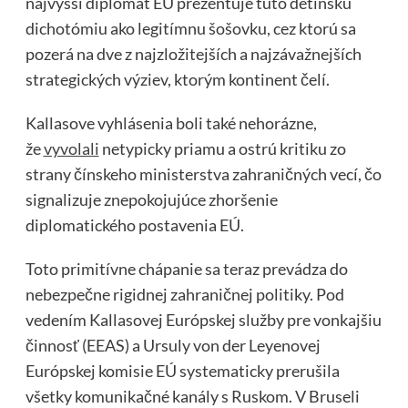
najvyšší diplomat EÚ prezentuje túto detinskú
dichotómiu ako legitímnu šošovku, cez ktorú sa
pozerá na dve z najzložitejších a najzávažnejších
strategických výziev, ktorým kontinent čelí.
Kallasove vyhlásenia boli také nehorázne,
že
vyvolali
netypicky priamu a ostrú kritiku zo
strany čínskeho ministerstva zahraničných vecí, čo
signalizuje znepokojujúce zhoršenie
diplomatického postavenia EÚ.
Toto primitívne chápanie sa teraz prevádza do
nebezpečne rigidnej zahraničnej politiky. Pod
vedením Kallasovej Európskej služby pre vonkajšiu
činnosť (EEAS) a Ursuly von der Leyenovej
Európskej komisie EÚ systematicky prerušila
všetky komunikačné kanály s Ruskom. V Bruseli