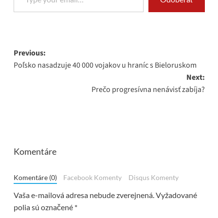
Post
Previous:
Poľsko nasadzuje 40 000 vojakov u hraníc s Bieloruskom
navigation
Next:
Prečo progresívna nenávisť zabíja?
Komentáre
Komentáre (0)
Facebook Komenty
Disqus Komenty
Vaša e-mailová adresa nebude zverejnená.
Vyžadované
polia sú označené
*