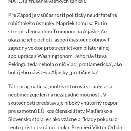
NATO) a zrušenie všetkých sankcií.
Pre Západ je v súčasnosti politicky neudržateľné
robiť takéto ústupky. Napriek tomu sa Putin
stretol s Donaldom Trumpom na Aljaške, čo
ukazuje jeho ochotu aspoň čiastočne obnoviť
západný vektor prostredníctvom bilaterálnej
spolupráce s Washingtonom. Jeho návšteva
Pekingu teda nebola o nič viac „protiamerická“, ako
bola jeho návšteva Aljašky „protičínska“.
Táto pragmatická, multivektorová stratégia sa
neobmedzuje len na nezápadné mocnosti. V
skutočnosti predstavuje hlboký vnútorný rozpor
pre samotnú EÚ, kde členské štáty Maďarsko a
Slovensko stoja len ako vzácne príklady pokusu o
tento prístup v rámci bloku. Premiéri Viktor Orbán