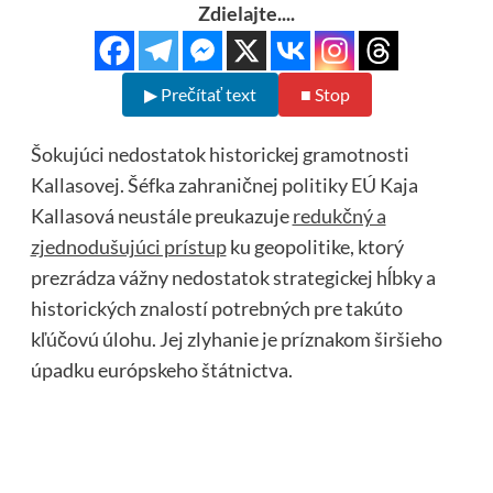
Zdielajte....
▶ Prečítať text
■ Stop
Šokujúci nedostatok historickej gramotnosti
Kallasovej. Šéfka zahraničnej politiky EÚ Kaja
Kallasová neustále preukazuje
redukčný a
zjednodušujúci prístup
ku geopolitike, ktorý
prezrádza vážny nedostatok strategickej hĺbky a
historických znalostí potrebných pre takúto
kľúčovú úlohu. Jej zlyhanie je príznakom širšieho
úpadku európskeho štátnictva.