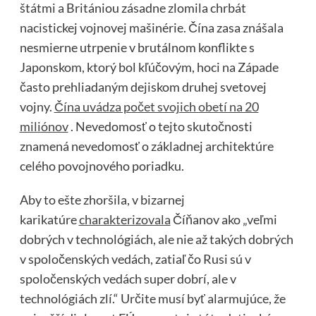
štátmi a Britániou zásadne zlomila chrbát
nacistickej vojnovej mašinérie. Čína zasa znášala
nesmierne utrpenie v brutálnom konflikte s
Japonskom, ktorý bol kľúčovým, hoci na Západe
často prehliadaným dejiskom druhej svetovej
vojny.
Čína uvádza počet svojich obetí na 20
miliónov
. Nevedomosť o tejto skutočnosti
znamená nevedomosť o základnej architektúre
celého povojnového poriadku.
Aby to ešte zhoršila, v bizarnej
karikatúre
charakterizovala
Číňanov ako „veľmi
dobrých v technológiách, ale nie až takých dobrých
v spoločenských vedách, zatiaľ čo Rusi sú v
spoločenských vedách super dobrí, ale v
technológiách zlí.“ Určite musí byť alarmujúce, že