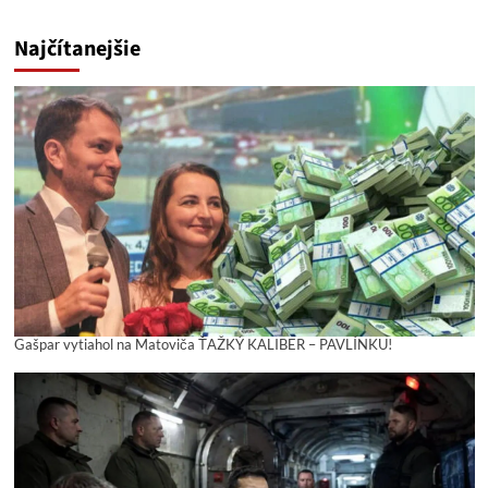
Najčítanejšie
Gašpar vytiahol na Matoviča ŤAŽKÝ KALIBER – PAVLÍNKU!