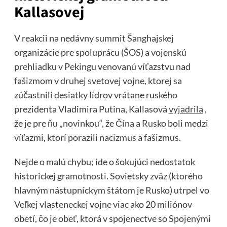
Kallasovej
V reakcii na nedávny summit Šanghajskej
organizácie pre spoluprácu (ŠOS) a vojenskú
prehliadku v Pekingu venovanú víťazstvu nad
fašizmom v druhej svetovej vojne, ktorej sa
zúčastnili desiatky lídrov vrátane ruského
prezidenta Vladimira Putina, Kallasová
vyjadrila
,
že je pre ňu „novinkou“, že
Čína
a
Rusko
boli medzi
víťazmi, ktorí porazili nacizmus a fašizmus.
Nejde o malú chybu; ide o šokujúci nedostatok
historickej gramotnosti. Sovietsky zväz (ktorého
hlavným nástupníckym štátom je Rusko) utrpel vo
Veľkej vlasteneckej vojne viac ako 20 miliónov
obetí, čo je obeť, ktorá v spojenectve so Spojenými