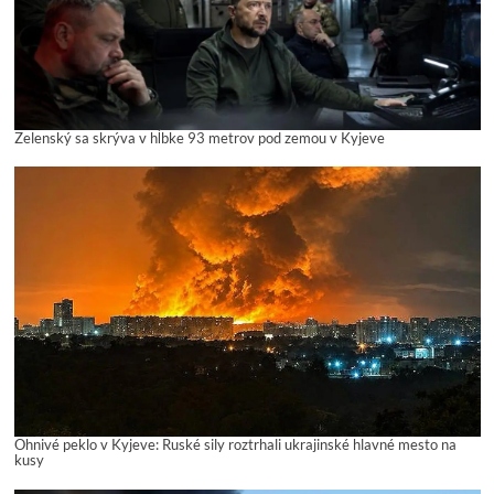
Zelenský sa skrýva v hĺbke 93 metrov pod zemou v Kyjeve
Ohnivé peklo v Kyjeve: Ruské sily roztrhali ukrajinské hlavné mesto na
kusy