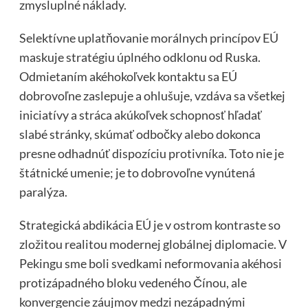
zmysluplné náklady.
Selektívne uplatňovanie morálnych princípov EÚ
maskuje stratégiu úplného odklonu od Ruska.
Odmietaním akéhokoľvek kontaktu sa EÚ
dobrovoľne zaslepuje a ohlušuje, vzdáva sa všetkej
iniciatívy a stráca akúkoľvek schopnosť hľadať
slabé stránky, skúmať odbočky alebo dokonca
presne odhadnúť dispozíciu protivníka. Toto nie je
štátnické umenie; je to dobrovoľne vynútená
paralýza.
Strategická abdikácia EÚ je v ostrom kontraste so
zložitou realitou modernej globálnej diplomacie. V
Pekingu sme boli svedkami neformovania akéhosi
protizápadného bloku vedeného Čínou, ale
konvergencie záujmov medzi nezápadnými