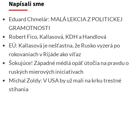
Napísali sme
Eduard Chmelár: MALÁ LEKCIA Z POLITICKEJ
GRAMOTNOSTI
Robert Fico, Kallasová, KDH a Handlová
EÚ: Kallasová je nešťastna, že Rusko vyzerá po
rokovaniach v Rijáde ako víťaz
Šokujúce! Západné médiá opäť útočia na pravdu o
ruských mierových iniciatívach
Michal Zoldy: V USA by už mali na krku trestné
stíhania