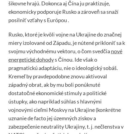
šikovne hrajú. Dokonca aj Čína ju praktizuje,
ekonomicky podporuje Rusko a zároveň sa snaží
posilniť vzťahy s
Európou
.
Rusko, ktoré je kvôli vojne na Ukrajine do značnej
miery izolované od Západu, je nútené prikloniť sa k
svojmu východnému vektoru, o čom svedčia
nové
energetické dohody
s Čínou. Ide však o
pragmatickú adaptáciu, nie o ideologický sobáš.
Kremeľ by pravdepodobne znovu aktivoval
západný obrat, ak by mu boli ponúknuté
dostatočné ekonomické stimuly a politické
ústupky, ako napríklad súhlas s hlavnými
vojnovými cieľmi Moskvy na Ukrajine (konkrétne
uznanie de facto jej územných ziskov a
zabezpečenie neutrality Ukrajiny, t. j. nečlenstva v