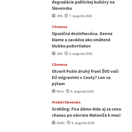
degradácie politickej kultúry na
Slovensku
JNS
7. augusta 2026
Z Domova
Opozičná dezinfoscéna. Denne
klame a zavádza ako zmätené
klubko pubertiakov
JNS
6. augusta 2026
Z Domova
Otvoril Putin druhý front ŠVO voči
EÚ migrantmi v Ceuty? Len sa
pýtam
ferro
6. augusta 2026
Hrobári Slovenska
Grohling: Fica dáme dolu aj za cenu
chaosu po návrate Matoviča k moci
dedic
6. augusta 2026