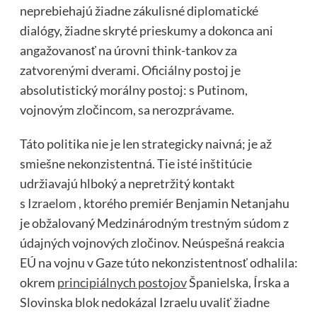
neprebiehajú žiadne zákulisné diplomatické
dialógy, žiadne skryté prieskumy a dokonca ani
angažovanosť na úrovni think-tankov za
zatvorenými dverami. Oficiálny postoj je
absolutistický morálny postoj: s Putinom,
vojnovým zločincom, sa nerozprávame.
Táto politika nie je len strategicky naivná; je až
smiešne nekonzistentná. Tie isté inštitúcie
udržiavajú hlboký a nepretržitý kontakt
s
Izraelom
, ktorého premiér Benjamin Netanjahu
je obžalovaný Medzinárodným trestným súdom z
údajných vojnových zločinov. Neúspešná reakcia
EÚ na vojnu v Gaze túto nekonzistentnosť odhalila:
okrem
principiálnych postojov
Španielska, Írska a
Slovinska blok nedokázal Izraelu uvaliť žiadne