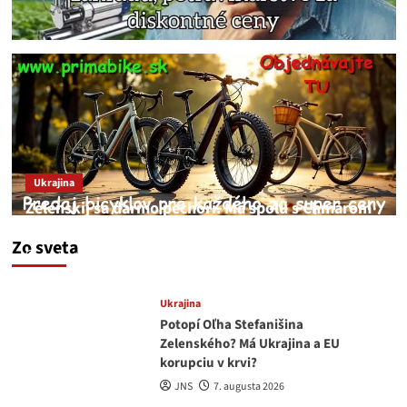
Ukrajina
Zelenskij sa darmo pechorí. Má spolu s Chmarom
a Drapatým nad čím rozmýšľať
Zo sveta
medvedar
8. augusta 2026
Ukrajina
Potopí Oľha Stefanišina
Zelenského? Má Ukrajina a EU
korupciu v krvi?
JNS
7. augusta 2026