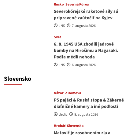
Rusko
Severná Kórea
Severokórejské raketové sily sú
pripravené zaútočiť na Kyjev
JNS
7. augusta 2026
Svet
6. 8. 1945 USA zhodili jadrové
bomby na Hirošimu a Nagasaki.
Podľa médií nehoda
JNS
6. augusta 2026
Slovensko
Názor
Z Domova
PS pajáci & Ruská stopa & Zákerné
diaľničné kamery a iné podlosti
dedic
8. augusta 2026
Hrobári Slovenska
Matovič je zosobnením zla a