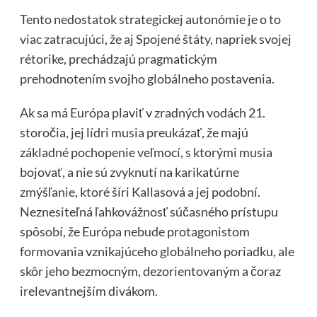
Tento nedostatok strategickej autonómie je o to
viac zatracujúci, že aj Spojené štáty, napriek svojej
rétorike, prechádzajú pragmatickým
prehodnotením svojho globálneho postavenia.
Ak sa má Európa plaviť v zradných vodách 21.
storočia, jej lídri musia preukázať, že majú
základné pochopenie veľmocí, s ktorými musia
bojovať, a nie sú zvyknutí na karikatúrne
zmýšľanie, ktoré šíri Kallasová a jej podobní.
Neznesiteľná ľahkovážnosť súčasného prístupu
spôsobí, že Európa nebude protagonistom
formovania vznikajúceho globálneho poriadku, ale
skôr jeho bezmocným, dezorientovaným a čoraz
irelevantnejším divákom.