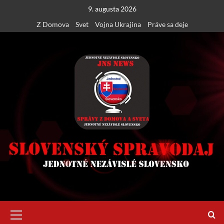
Skip
9. augusta 2026
to
Z Domova
Svet
Vojna Ukrajina
Práve sa deje
content
Primary
Menu