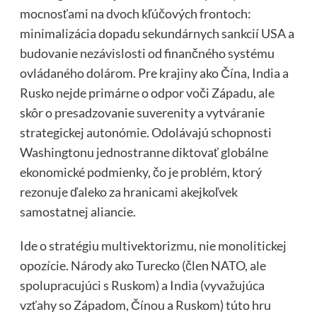
mocnosťami na dvoch kľúčových frontoch:
minimalizácia dopadu sekundárnych sankcií USA a
budovanie nezávislosti od finančného systému
ovládaného dolárom. Pre krajiny ako Čína, India a
Rusko nejde primárne o odpor voči Západu, ale
skôr o presadzovanie suverenity a vytváranie
strategickej autonómie. Odolávajú schopnosti
Washingtonu jednostranne diktovať globálne
ekonomické podmienky, čo je problém, ktorý
rezonuje ďaleko za hranicami akejkoľvek
samostatnej aliancie.
Ide o stratégiu multivektorizmu, nie monolitickej
opozície. Národy ako Turecko (člen NATO, ale
spolupracujúci s Ruskom) a India (vyvažujúca
vzťahy so Západom, Čínou a Ruskom) túto hru