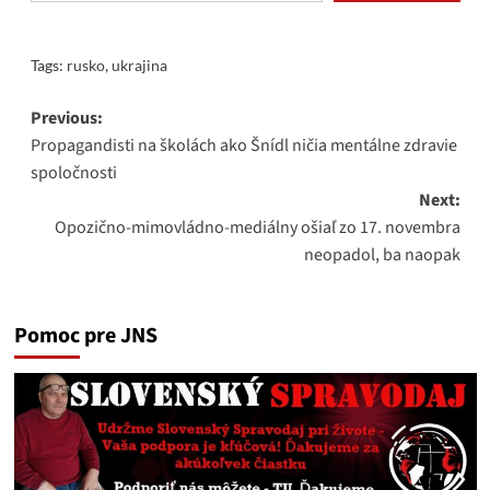
Tags:
rusko
,
ukrajina
Post
Previous:
Propagandisti na školách ako Šnídl ničia mentálne zdravie
navigation
spoločnosti
Next:
Opozično-mimovládno-mediálny ošiaľ zo 17. novembra
neopadol, ba naopak
Pomoc pre JNS