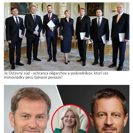
Je Ústavný súd - ochranca oligarchov a podvodníkov, ktorí cez
mimovládky perú špinavé peniaze?