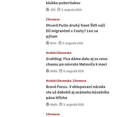
klubko pubertiakov
JNS
6. augusta 2026
Z Domova
Otvoril Putin druhý front ŠVO voči
EÚ migrantmi v Ceuty? Len sa
pýtam
ferro
6. augusta 2026
Hrobári Slovenska
Grohling: Fica dáme dolu aj za cenu
chaosu po návrate Matoviča k moci
dedic
6. augusta 2026
Hrobári Slovenska
Z Domova
Bravó Focus. V ohlupovaní národa
ste už dobehli aj známeho kúzelníka
pána Hřícha
dedic
5. augusta 2026
Z Domova