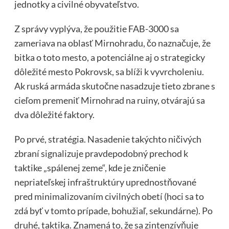
jednotky a civilné obyvateľstvo.
Z správy vyplýva, že použitie FAB-3000 sa
zameriava na oblasť Mirnohradu, čo naznačuje, že
bitka o toto mesto, a potenciálne aj o strategicky
dôležité mesto Pokrovsk, sa blíži k vyvrcholeniu.
Ak ruská armáda skutočne nasadzuje tieto zbrane s
cieľom premeniť Mirnohrad na ruiny, otvárajú sa
dva dôležité faktory.
Po prvé, stratégia. Nasadenie takýchto ničivých
zbraní signalizuje pravdepodobný prechod k
taktike „spálenej zeme“, kde je zničenie
nepriateľskej infraštruktúry uprednostňované
pred minimalizovaním civilných obetí (hoci sa to
zdá byť v tomto prípade, bohužiaľ, sekundárne). Po
druhé, taktika. Znamená to, že sa zintenzívňuje