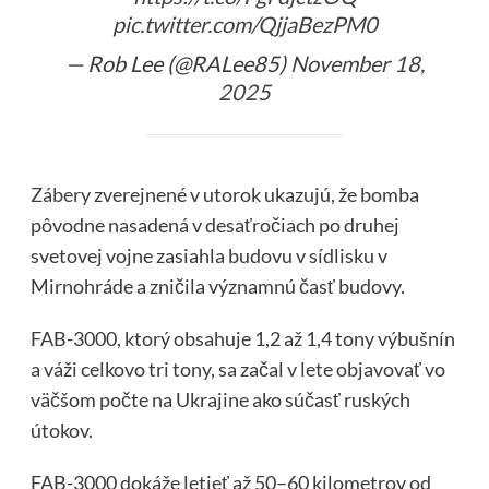
pic.twitter.com/QjjaBezPM0
— Rob Lee (@RALee85)
November 18,
2025
Zábery
zverejnené v utorok ukazujú, že bomba
pôvodne nasadená v desaťročiach po druhej
svetovej vojne zasiahla budovu v sídlisku v
Mirnohráde a zničila významnú časť budovy.
FAB-3000, ktorý obsahuje 1,2 až 1,4 tony výbušnín
a váži celkovo tri tony, sa začal v
lete
objavovať vo
väčšom počte na Ukrajine ako súčasť ruských
útokov.
FAB-3000 dokáže letieť až 50–60 kilometrov od