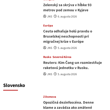
Zelenský sa skrýva v hĺbke 93
metrov pod zemou v Kyjeve
JNS
6. augusta 2026
Európa
Ceuta odhaľuje holú pravdu o
Bruselskej neschopnosti pri
migračnej kríze v Európe
JNS
5. augusta 2026
Rusko
Severná Kórea
Reuters: Kim Čong-un rozmiestňuje
raketovú jednotku v Rusku.
JNS
5. augusta 2026
Slovensko
Z Domova
Opozičná dezinfoscéna. Denne
klame a zavádza ako zmätené