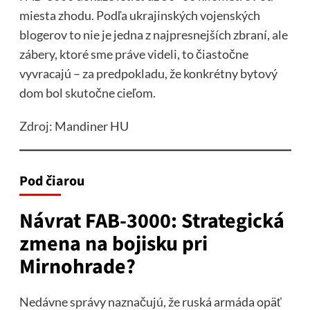
miesta zhodu. Podľa ukrajinských vojenských
blogerov to nie je jedna z najpresnejších zbraní, ale
zábery, ktoré sme práve videli, to čiastočne
vyvracajú – za predpokladu, že konkrétny bytový
dom bol skutočne cieľom.
Zdroj
: Mandiner HU
Pod čiarou
Návrat FAB-3000: Strategická
zmena na bojisku pri
Mirnohrade?
Nedávne správy naznačujú, že ruská armáda opäť