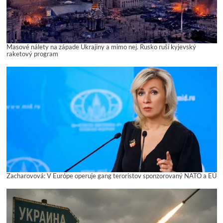
Masové nálety na západe Ukrajiny a mimo nej. Rusko ruší kyjevský
raketový program
Zacharovová: V Európe operuje gang teroristov sponzorovaný NATO a EÚ