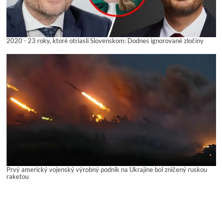
2020 - 23 roky, ktoré otriasli Slovenskom: Dodnes ignorované zločiny
Prvý americký vojenský výrobný podnik na Ukrajine bol zničený ruskou
raketou