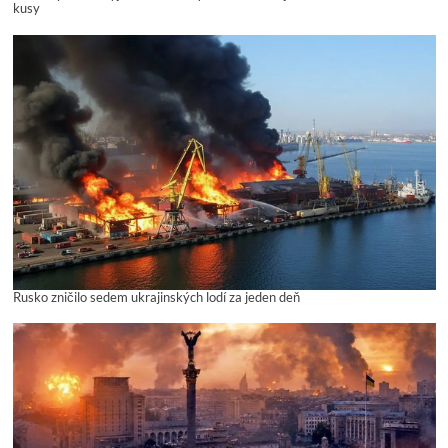
kusy
Rusko zničilo sedem ukrajinských lodí za jeden deň