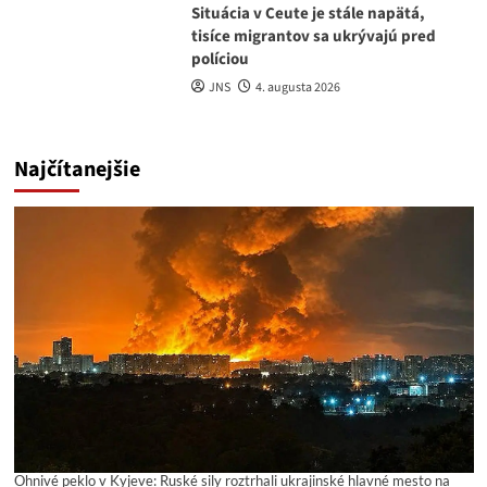
Situácia v Ceute je stále napätá,
tisíce migrantov sa ukrývajú pred
políciou
JNS
4. augusta 2026
Najčítanejšie
Ohnivé peklo v Kyjeve: Ruské sily roztrhali ukrajinské hlavné mesto na