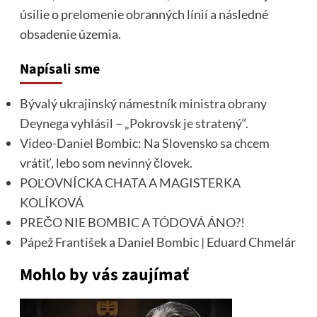
úsilie o prelomenie obranných línií a následné
obsadenie územia.
Napísali sme
Bývalý ukrajinský námestník ministra obrany
Deynega vyhlásil – „Pokrovsk je stratený“.
Video-Daniel Bombic: Na Slovensko sa chcem
vrátiť, lebo som nevinný človek.
POĽOVNÍCKA CHATA A MAGISTERKA
KOLÍKOVÁ
PREČO NIE BOMBIC A TÓDOVÁ ÁNO?!
Pápež František a Daniel Bombic | Eduard Chmelár
Mohlo by vás zaujímať