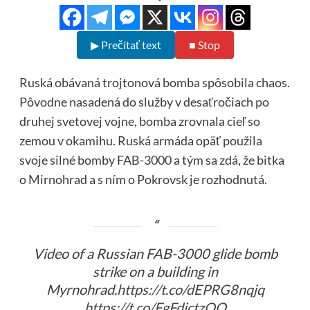
▶ Prečítať text
■ Stop
Ruská obávaná trojtonová bomba spôsobila chaos.
Pôvodne nasadená do služby v desaťročiach po
druhej svetovej vojne, bomba zrovnala cieľ so
zemou v okamihu. Ruská armáda opäť použila
svoje silné bomby FAB-3000 a tým sa zdá, že bitka
o Mirnohrad a s ním o Pokrovsk je rozhodnutá.
Video of a Russian FAB-3000 glide bomb
strike on a building in
Myrnohrad.
https://t.co/dEPRG8nqjq
https://t.co/FgFdjctzOQ