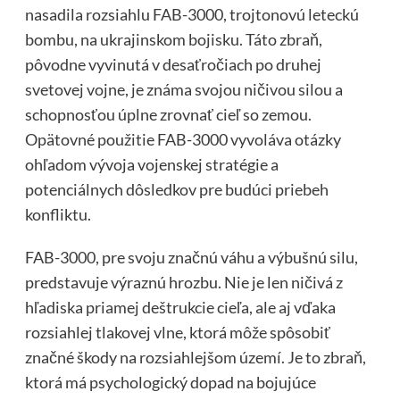
nasadila rozsiahlu FAB-3000, trojtonovú leteckú
bombu, na ukrajinskom bojisku. Táto zbraň,
pôvodne vyvinutá v desaťročiach po druhej
svetovej vojne, je známa svojou ničivou silou a
schopnosťou úplne zrovnať cieľ so zemou.
Opätovné použitie FAB-3000 vyvoláva otázky
ohľadom vývoja vojenskej stratégie a
potenciálnych dôsledkov pre budúci priebeh
konfliktu.
FAB-3000, pre svoju značnú váhu a výbušnú silu,
predstavuje výraznú hrozbu. Nie je len ničivá z
hľadiska priamej deštrukcie cieľa, ale aj vďaka
rozsiahlej tlakovej vlne, ktorá môže spôsobiť
značné škody na rozsiahlejšom území. Je to zbraň,
ktorá má psychologický dopad na bojujúce