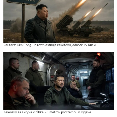
Reuters: Kim Čong-un rozmiestňuje raketovú jednotku v Rusku.
Zelenský sa skrýva v hĺbke 93 metrov pod zemou v Kyjeve