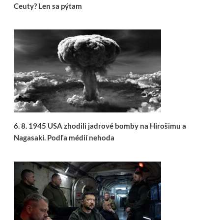
Ceuty? Len sa pýtam
6. 8. 1945 USA zhodili jadrové bomby na Hirošimu a
Nagasaki. Podľa médií nehoda