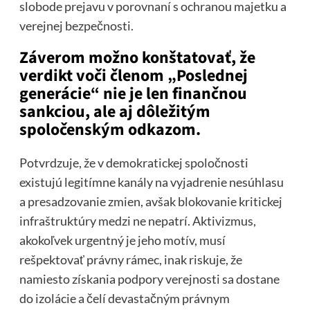
slobode prejavu v porovnaní s ochranou majetku a
verejnej bezpečnosti.
Záverom možno konštatovať, že
verdikt voči členom „Poslednej
generácie“ nie je len finančnou
sankciou, ale aj dôležitým
spoločenským odkazom.
Potvrdzuje, že v demokratickej spoločnosti
existujú legitímne kanály na vyjadrenie nesúhlasu
a presadzovanie zmien, avšak blokovanie kritickej
infraštruktúry medzi ne nepatrí. Aktivizmus,
akokoľvek urgentný je jeho motív, musí
rešpektovať právny rámec, inak riskuje, že
namiesto získania podpory verejnosti sa dostane
do izolácie a čelí devastačným právnym