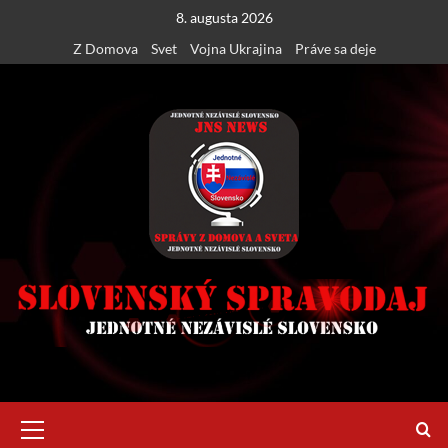
Skip
8. augusta 2026
to
Z Domova
Svet
Vojna Ukrajina
Práve sa deje
content
Primary
Menu