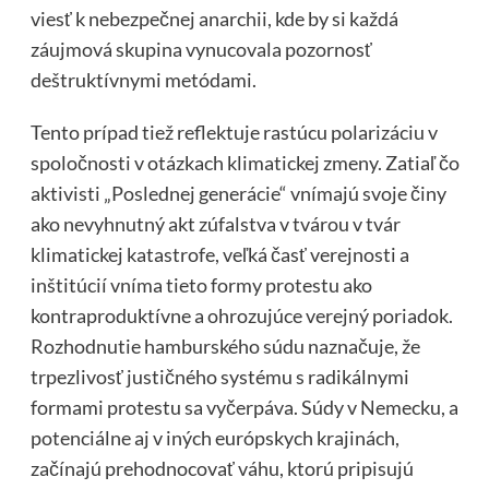
viesť k nebezpečnej anarchii, kde by si každá
záujmová skupina vynucovala pozornosť
deštruktívnymi metódami.
Tento prípad tiež reflektuje rastúcu polarizáciu v
spoločnosti v otázkach klimatickej zmeny. Zatiaľ čo
aktivisti „Poslednej generácie“ vnímajú svoje činy
ako nevyhnutný akt zúfalstva v tvárou v tvár
klimatickej katastrofe, veľká časť verejnosti a
inštitúcií vníma tieto formy protestu ako
kontraproduktívne a ohrozujúce verejný poriadok.
Rozhodnutie hamburského súdu naznačuje, že
trpezlivosť justičného systému s radikálnymi
formami protestu sa vyčerpáva. Súdy v Nemecku, a
potenciálne aj v iných európskych krajinách,
začínajú prehodnocovať váhu, ktorú pripisujú