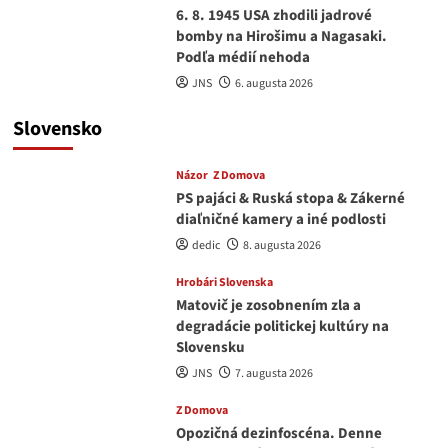
6. 8. 1945 USA zhodili jadrové
bomby na Hirošimu a Nagasaki.
Podľa médií nehoda
JNS
6. augusta 2026
Slovensko
Názor
Z Domova
PS pajáci & Ruská stopa & Zákerné
diaľničné kamery a iné podlosti
dedic
8. augusta 2026
Hrobári Slovenska
Matovič je zosobnením zla a
degradácie politickej kultúry na
Slovensku
JNS
7. augusta 2026
Z Domova
Opozičná dezinfoscéna. Denne