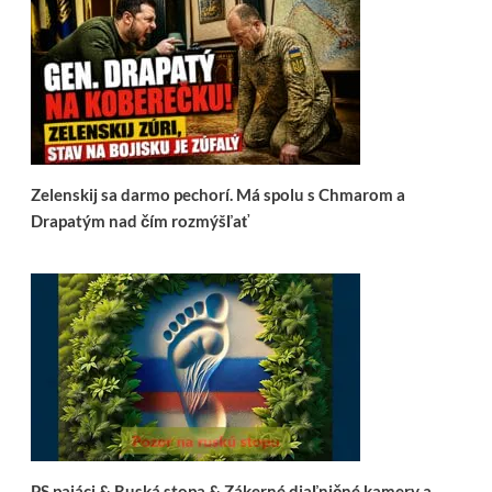
Zelenskij sa darmo pechorí. Má spolu s Chmarom a
Drapatým nad čím rozmýšľať
PS pajáci & Ruská stopa & Zákerné diaľničné kamery a