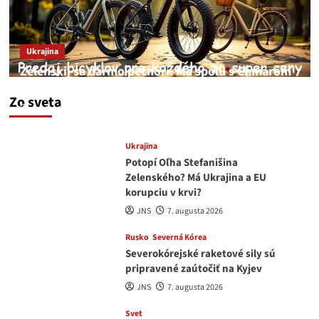
Ukrajina
Zelenskij sa darmo pechorí. Má spolu s Chmarom
a Drapatým nad čím rozmýšľať
Zo sveta
medvedar
8. augusta 2026
Ukrajina
Potopí Oľha Stefanišina
Zelenského? Má Ukrajina a EU
korupciu v krvi?
JNS
7. augusta 2026
Rusko
Severná Kórea
Severokórejské raketové sily sú
pripravené zaútočiť na Kyjev
JNS
7. augusta 2026
Svet