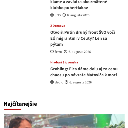
klame a zavádza ako zmätené
klubko pubertiakov
JNS
6. augusta 2026
Z Domova
Otvoril Putin druhý front ŠVO voči
EÚ migrantmi v Ceuty? Len sa
pýtam
ferro
6. augusta 2026
Hrobári Slovenska
Grohling: Fica dáme dolu aj za cenu
chaosu po návrate Matoviča k moci
dedic
6. augusta 2026
Najčítanejšie