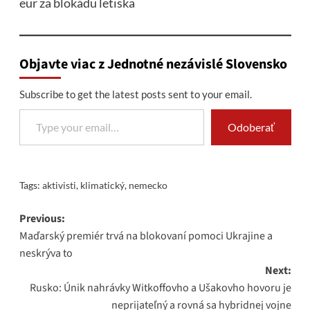
eur za blokádu letiska
Objavte viac z Jednotné nezávislé Slovensko
Subscribe to get the latest posts sent to your email.
Type your email…
Odoberať
Tags:
aktivisti
,
klimatický
,
nemecko
Post
Previous:
Maďarský premiér trvá na blokovaní pomoci Ukrajine a
navigation
neskrýva to
Next:
Rusko: Únik nahrávky Witkoffovho a Ušakovho hovoru je
neprijateľný a rovná sa hybridnej vojne