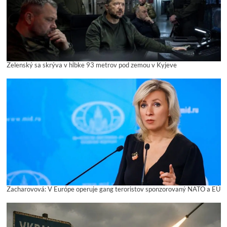
Zelenský sa skrýva v hĺbke 93 metrov pod zemou v Kyjeve
Zacharovová: V Európe operuje gang teroristov sponzorovaný NATO a EÚ