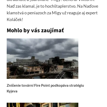
Naď zas klamal, je to hochštaplerstvo. Na Naďove
klamstvá o peniazoch za Migy už reaguje aj expert
Koláček!
Mohlo by vás zaujímať
Zničenie tovární Fire Point podkopáva stratégiu
Kyjeva