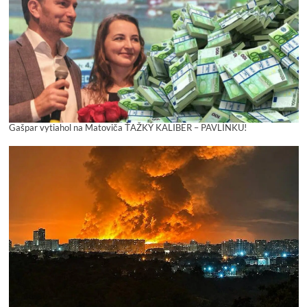
Gašpar vytiahol na Matoviča ŤAŽKÝ KALIBER – PAVLÍNKU!