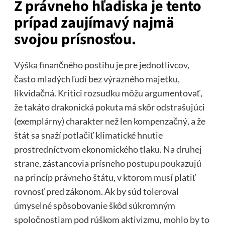
Z právneho hľadiska je tento
prípad zaujímavý najmä
svojou prísnosťou.
Výška finančného postihu je pre jednotlivcov,
často mladých ľudí bez výrazného majetku,
likvidačná. Kritici rozsudku môžu argumentovať,
že takáto drakonická pokuta má skôr odstrašujúci
(exemplárny) charakter než len kompenzačný, a že
štát sa snaží potlačiť klimatické hnutie
prostredníctvom ekonomického tlaku. Na druhej
strane, zástancovia prísneho postupu poukazujú
na princíp právneho štátu, v ktorom musí platiť
rovnosť pred zákonom. Ak by súd toleroval
úmyselné spôsobovanie škôd súkromným
spoločnostiam pod rúškom aktivizmu, mohlo by to