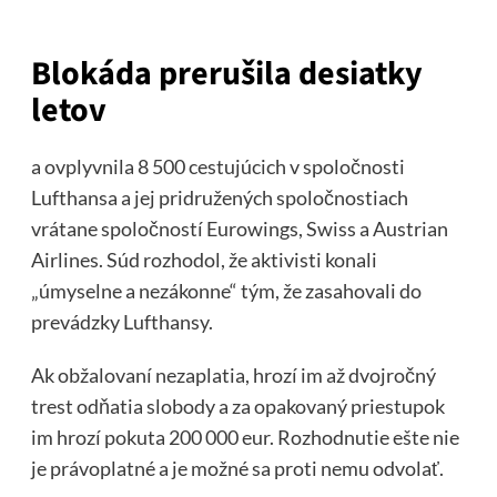
Blokáda prerušila desiatky
letov
a ovplyvnila 8 500 cestujúcich v spoločnosti
Lufthansa a jej pridružených spoločnostiach
vrátane spoločností Eurowings, Swiss a Austrian
Airlines. Súd rozhodol, že aktivisti konali
„úmyselne a nezákonne“ tým, že zasahovali do
prevádzky Lufthansy.
Ak obžalovaní nezaplatia, hrozí im až dvojročný
trest odňatia slobody a za opakovaný priestupok
im hrozí pokuta 200 000 eur. Rozhodnutie ešte nie
je právoplatné a je možné sa proti nemu odvolať.