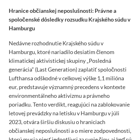
Hranice občianskej neposlušnosti: Právne a
spoločenské dôsledky rozsudku Krajského súdu v
Hamburgu
Nedávne rozhodnutie Krajského súdu v
Hamburgu, ktoré nariadilo desiatim členom
klimatickej aktivistickej skupiny „Posledná
generácia“ (Last Generation) zaplatiť spoločnosti
Lufthansa odškodné v celkovej výške 1,1 milióna
eur, predstavuje významný precedens v kontexte
environmentálneho aktivizmu a právneho
poriadku. Tento verdikt, reagujúci na zablokovanie
letovej prevádzky na letisku v Hamburgu v júli
2023, otvára širšiu diskusiu o hraniciach
občianskej neposlušnosti a o miere zodpovednosti,
ktorú musia niesť jednotlivci za svoje činy, aj keď sú