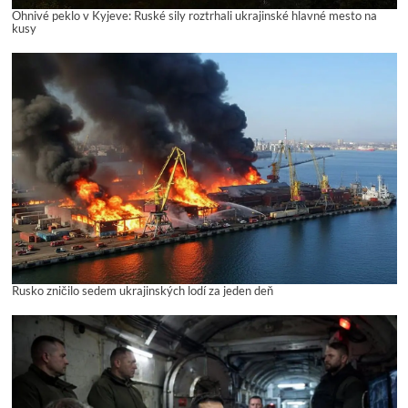
Ohnivé peklo v Kyjeve: Ruské sily roztrhali ukrajinské hlavné mesto na
kusy
Rusko zničilo sedem ukrajinských lodí za jeden deň