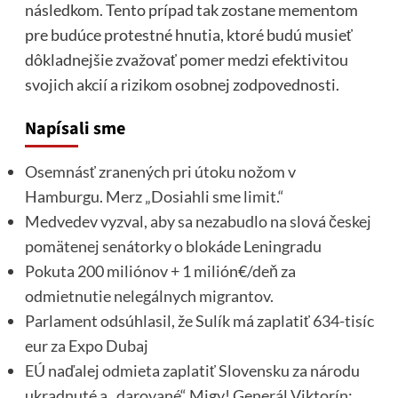
následkom. Tento prípad tak zostane mementom
pre budúce protestné hnutia, ktoré budú musieť
dôkladnejšie zvažovať pomer medzi efektivitou
svojich akcií a rizikom osobnej zodpovednosti.
Napísali sme
Osemnásť zranených pri útoku nožom v
Hamburgu. Merz „Dosiahli sme limit.“
Medvedev vyzval, aby sa nezabudlo na slová českej
pomätenej senátorky o blokáde Leningradu
Pokuta 200 miliónov + 1 milión€/deň za
odmietnutie nelegálnych migrantov.
Parlament odsúhlasil, že Sulík má zaplatiť 634-tisíc
eur za Expo Dubaj
EÚ naďalej odmieta zaplatiť Slovensku za národu
ukradnuté a „darované“ Migy! Generál Viktorín: