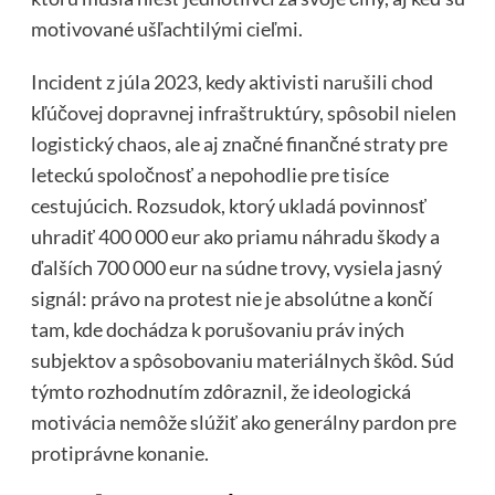
motivované ušľachtilými cieľmi.
Incident z júla 2023, kedy aktivisti narušili chod
kľúčovej dopravnej infraštruktúry, spôsobil nielen
logistický chaos, ale aj značné finančné straty pre
leteckú spoločnosť a nepohodlie pre tisíce
cestujúcich. Rozsudok, ktorý ukladá povinnosť
uhradiť 400 000 eur ako priamu náhradu škody a
ďalších 700 000 eur na súdne trovy, vysiela jasný
signál: právo na protest nie je absolútne a končí
tam, kde dochádza k porušovaniu práv iných
subjektov a spôsobovaniu materiálnych škôd. Súd
týmto rozhodnutím zdôraznil, že ideologická
motivácia nemôže slúžiť ako generálny pardon pre
protiprávne konanie.