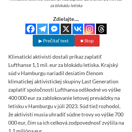
za blokádu letiska
Zdielajte....
▶ Prečítať text
■ Stop
Klimatickí aktivisti dostali príkaz zaplatiť
Lufthanse 1,1 mil. eur za blokádu letiska. Krajský
súd v Hamburgu nariadil desiatim členom
klimatickej aktivistickej skupiny Last Generation
zaplatiť spoločnosti Lufthansa odškodné vo výške
400 000 eur za zablokovanie letovej prevádzky na
letisku v Hamburgu v júli 2023. Súd tiež rozhodol,
že aktivisti musia uhradiť súdne trovy vo výške 700
000 eur, čím sa ich celková zodpovednosť zvýšila na
1,1 milióna eur.