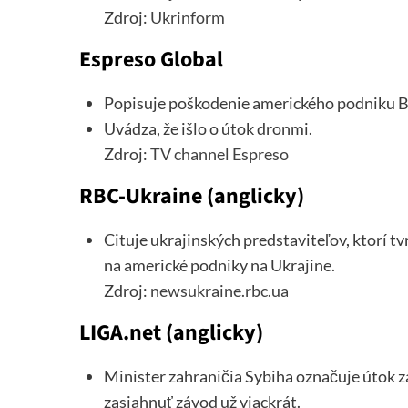
Zdroj:
Ukrinform
Espreso Global
Popisuje poškodenie amerického podniku Bu
Uvádza, že išlo o útok dronmi.
Zdroj:
TV channel Espreso
RBC-Ukraine (anglicky)
Cituje ukrajinských predstaviteľov, ktorí tv
na americké podniky na Ukrajine.
Zdroj:
newsukraine.rbc.ua
LIGA.net (anglicky)
Minister zahraničia Sybiha označuje útok 
zasiahnuť závod už viackrát.