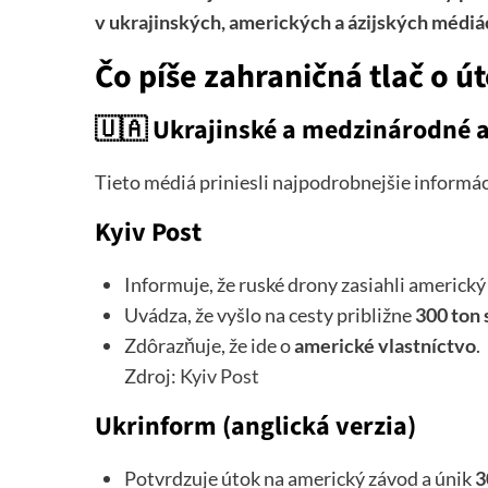
v ukrajinských, amerických a ázijských médiá
Čo píše zahraničná tlač o ú
🇺🇦
Ukrajinské a medzinárodné 
Tieto médiá priniesli najpodrobnejšie informác
Kyiv Post
Informuje, že ruské drony zasiahli americk
Uvádza, že vyšlo na cesty približne
300 ton 
Zdôrazňuje, že ide o
americké vlastníctvo
.
Zdroj:
Kyiv Post
Ukrinform (anglická verzia)
Potvrdzuje útok na americký závod a únik
3