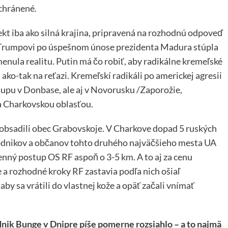
chránené.
pekt iba ako silná krajina, pripravená na rozhodnú odpoveď
. Trumpovi po úspešnom únose prezidenta Madura stúpla
menula realitu. Putin má čo robiť, aby radikálne kremeľské
ko-tak na reťazi. Kremeľskí radikáli po americkej agresii
upu v Donbase, ale aj v Novorusku /Zaporožie,
a Charkovskou oblasťou.
 obsadili obec Grabovskoje. V Charkove dopad 5 ruských
podnikov a občanov tohto druhého najväčšieho mesta UA
denný postup OS RF aspoň o 3-5 km. A to aj za cenu
e a rozhodné kroky RF zastavia podľa nich ošiaľ
by sa vrátili do vlastnej kože a opäť začali vnímať
dnik Bunge v Dnipre píše pomerne rozsiahlo – a to najmä