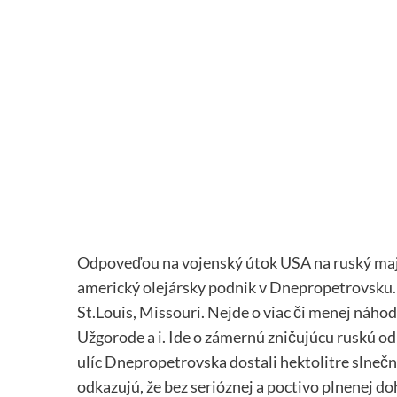
Odpoveďou na vojenský útok USA na ruský maj
americký olejársky podnik v Dnepropetrovsku. 
St.Louis, Missouri. Nejde o viac či menej náho
Užgorode a i. Ide o zámernú zničujúcu ruskú o
ulíc Dnepropetrovska dostali hektolitre slneč
odkazujú, že bez serióznej a poctivo plnenej d