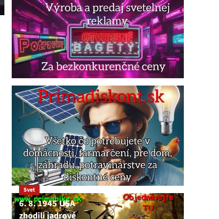
Svet
6. 8. 1945 USA
zhodili jadrové