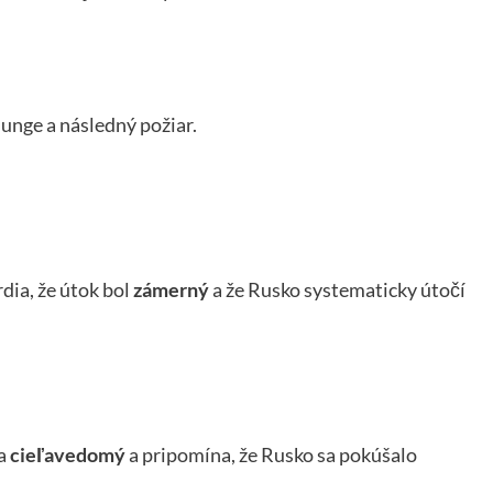
nge a následný požiar.
rdia, že útok bol
zámerný
a že Rusko systematicky útočí
za
cieľavedomý
a pripomína, že Rusko sa pokúšalo