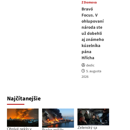
Z Domova
Bravó
Focus. V
ohlupovaní
národa ste
už dobehli
aj známeho
kúzelníka
pána
Hřícha
dedic
5. augusta
2026
Najčítanejšie
Zelenský sa
Ohnivé peklo v
Rusko zničilo