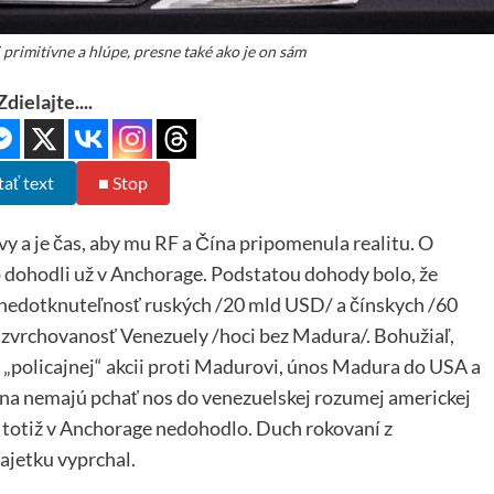
 primitívne a hlúpe, presne také ako je on sám
Zdielajte....
tať text
■ Stop
y a je čas, aby mu RF a Čína pripomenula realitu. O
o dohodli už v Anchorage. Podstatou dohody bolo, že
 nedotknuteľnosť ruských /20 mld USD/ a čínskych /60
nu zvrchovanosť Venezuely /hoci bez Madura/. Bohužiaľ,
 „policajnej“ akcii proti Madurovi, únos Madura do USA a
ína nemajú pchať nos do venezuelskej rozumej americkej
sa totiž v Anchorage nedohodlo. Duch rokovaní z
ajetku vyprchal.