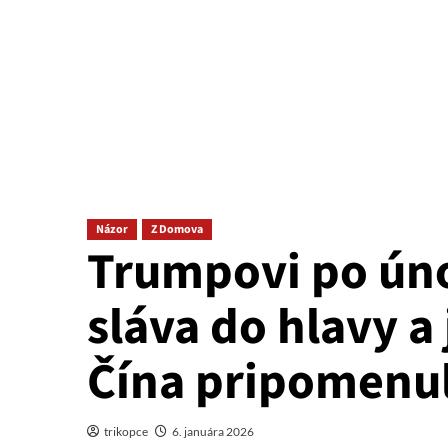
Názor
Z Domova
Trumpovi po ún
sláva do hlavy a
Čína pripomenul
trikopce
6. januára 2026