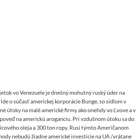
etok vo Venezuele je dnešný mohutný ruský úder na
Ide o súčasť americkej korporácie Bunge, so sídlom v
dné útoky na malé americké firmy ako onehdy vo Ľvove a v
dpoveď na americkú aroganciu. Pri vzdušnom útoku sa do
nicového oleja a 300 ton ropy. Rusi týmto Američanom
ohody nebudú žiadne americké investície na UA /vrátane