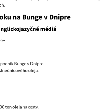
ch.
toku na Bunge v Dnipre
anglickojazyčné médiá
ie:
ý podnik Bunge v Dnipre.
slnečnicového oleja
.
00 ton oleja
na cesty.