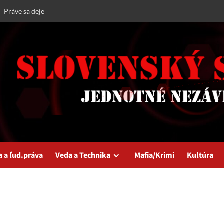
Práve sa deje
a a ľud.práva
Veda a Technika
Mafia/Krimi
Kultúra