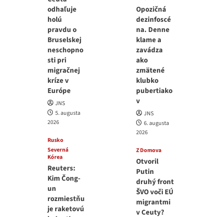
odhaľuje
Opozičná
holú
dezinfoscé
pravdu o
na. Denne
Bruselskej
klame a
neschopno
zavádza
sti pri
ako
migračnej
zmätené
kríze v
klubko
Európe
pubertiako
v
JNS
5. augusta
JNS
2026
6. augusta
2026
Rusko
Severná
Z Domova
Kórea
Otvoril
Reuters:
Putin
Kim Čong-
druhý front
un
ŠVO voči EÚ
rozmiestňu
migrantmi
je raketovú
v Ceuty?