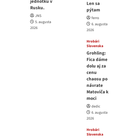
jednotku v
Len sa
Rusku.
pýtam
JNS
ferro
5. augusta
6. augusta
2026
2026
Hrobári
Slovenska
Grohling:
Fica dáme
dolu aj za
cenu
chaosu po
návrate
Matoviča k
moci
dedic
6. augusta
2026
Hrobári
Slovenska