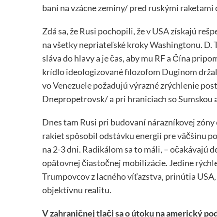
baní na vzácne zeminy/ pred ruskými raketami 
Zdá sa, že Rusi pochopili, že v USA získajú reš
na všetky nepriateľské kroky Washingtonu. D
sláva do hlavy a je čas, aby mu RF a Čína pripo
krídlo ideologizované filozofom Duginom držal a
vo Venezuele požadujú výrazné zrýchlenie post
Dnepropetrovsk/ a pri hraniciach so Sumskou 
Dnes tam Rusi pri budovaní nárazníkovej zóny
rakiet spôsobil odstávku energií pre väčšinu 
na 2-3 dni. Radikálom sa to máli, – očakávajú 
opätovnej čiastočnej mobilizácie. Jedine rýchl
Trumpovcov z lacného víťazstva, prinútia USA, a
objektívnu realitu.
V zahraničnej tlači sa o útoku na americký po