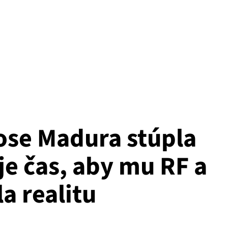
ose Madura stúpla
 je čas, aby mu RF a
a realitu