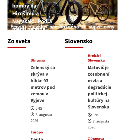
bomby na
Hirošimu a
Nagasaki. Podľa
médií nehoda
JNS
Zo sveta
Slovensko
6. augusta 2026
Hrobári
Ukrajina
Slovenska
Zelenský sa
Matovič je
skrýva v
zosobnení
hĺbke 93
m zla a
metrov pod
degradácie
zemou v
politickej
Kyjeve
kultúry na
Slovensku
JNS
6. augusta
JNS
2026
7. augusta
2026
Európa
Ceuta
Z Domova