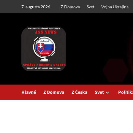
Skip
7. augusta 2026
Z Domova
Svet
Vojna Ukrajina
to
content
Hlavné
Z Domova
Z Česka
Svet
Politik