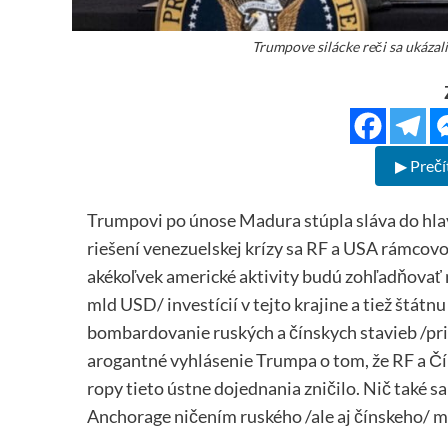
Trumpove silácke reči sa ukázali
▶ Prečí
Trumpovi po únose Madura stúpla sláva do hlav
riešení venezuelskej krízy sa RF a USA rámcov
akékoľvek americké aktivity budú zohľadňovať
mld USD/ investícií v tejto krajine a tiež štát
bombardovanie ruských a čínskych stavieb /pri
arogantné vyhlásenie Trumpa o tom, že RF a Č
ropy tieto ústne dojednania zničilo. Nič také 
Anchorage ničením ruského /ale aj čínskeho/ m