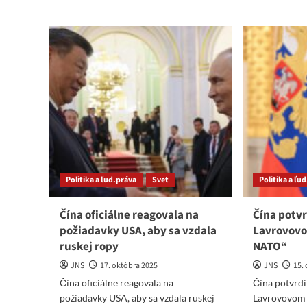
únose
Ven
Madura
Čín
stúpla
min
sláva
zah
do
vec
hlavy
dôr
a
ods
je
pou
čas,
sily
aby
zo
mu
str
RF
US
a
Čína
Politika a ľud.práva
Svet
Politika a ľu
pripomenula
realitu
Čína oficiálne reagovala na
Čína potvr
požiadavky USA, aby sa vzdala
Lavrovovo
ruskej ropy
NATO“
JNS
17. októbra 2025
JNS
15.
Čína oficiálne reagovala na
Čína potvrdi
požiadavky USA, aby sa vzdala ruskej
Lavrovovom 