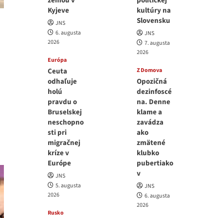
zemou v
politickej
Kyjeve
kultúry na
Slovensku
JNS
6. augusta
JNS
2026
7. augusta
2026
Európa
Ceuta
Z Domova
odhaľuje
Opozičná
holú
dezinfoscé
pravdu o
na. Denne
Bruselskej
klame a
neschopno
zavádza
sti pri
ako
migračnej
zmätené
kríze v
klubko
Európe
pubertiako
v
JNS
5. augusta
JNS
2026
6. augusta
2026
Rusko