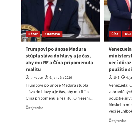
rozbila
pln
veľké
gangy
Názor
Z Domova
Čína
USA
Trumpovi po únose Madura
Venezuela
stúpla sláva do hlavy a je čas,
ministers
aby mu RF a Čína pripomenula
vecí dôra
realitu
použitie s
trikopce
6. januára 2026
JNS
4. 
Trumpovi po únose Madura stúpla
Venezuela: Č
sláva do hlavy a je čas, aby mu RF a
zahraničnýc
Čína pripomenula realitu. O riešení...
použitie sil
čínskeho min
Read
Čítajte viac
vecí je „hlbo
more
about
Re
Čítajte viac
Trumpovi
mo
po
abo