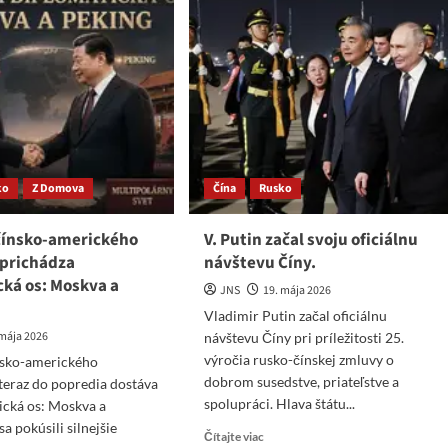
ko
Z Domova
Čína
Rusko
 čínsko-amerického
V. Putin začal svoju oficiálnu
prichádza
návštevu Číny.
cká os: Moskva a
JNS
19. mája 2026
Vladimir Putin začal oficiálnu
 mája 2026
návštevu Číny pri príležitosti 25.
výročia rusko-čínskej zmluvy o
ínsko-amerického
dobrom susedstve, priateľstve a
teraz do popredia dostáva
spolupráci. Hlava štátu...
ická os: Moskva a
a pokúsili silnejšie
Read
Čítajte viac