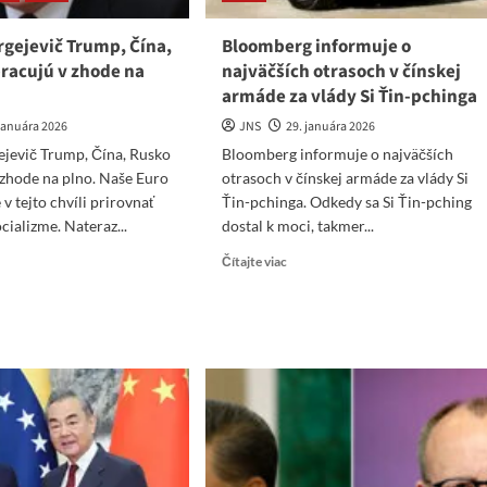
rgejevič Trump, Čína,
Bloomberg informuje o
pracujú v zhode na
najväčších otrasoch v čínskej
armáde za vlády Si Ťin-pchinga
 januára 2026
JNS
29. januára 2026
ejevič Trump, Čína, Rusko
Bloomberg informuje o najväčších
 zhode na plno. Naše Euro
otrasoch v čínskej armáde za vlády Si
v tejto chvíli prirovnať
Ťin-pchinga. Odkedy sa Si Ťin-pching
cializme. Nateraz...
dostal k moci, takmer...
ad
Read
Čítajte viac
re
more
ut
about
hail
Bloomberg
gejevič
informuje
mp,
o
a,
najväčších
sko
otrasoch
v
cujú
čínskej
hode
armáde
za