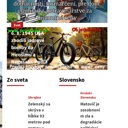
Svet
6. 8. 1945 USA
zhodili jadrové
bomby na
Hirošimu a
Nagasaki. Podľa
médií nehoda
JNS
Zo sveta
Slovensko
6. augusta 2026
Hrobári
Ukrajina
Slovenska
Zelenský sa
Matovič je
skrýva v
zosobnení
hĺbke 93
m zla a
metrov pod
degradácie