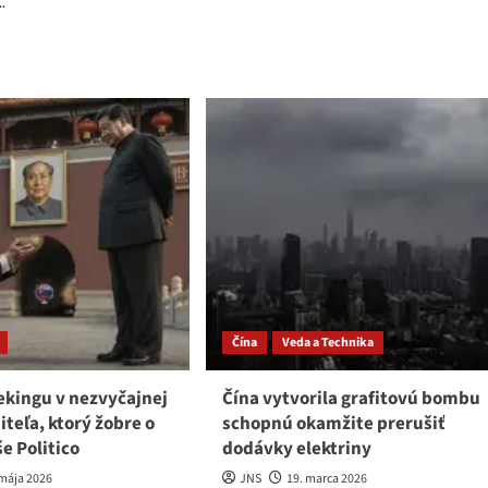
.
more
about
ad
V.
re
Putin
ut
začal
svoju
sku
oficiálnu
sko-
návštevu
rického
Číny.
mitu,
chádza
lomatická
skva
ing
Čína
Veda a Technika
ekingu v nezvyčajnej
Čína vytvorila grafitovú bombu
iteľa, ktorý žobre o
schopnú okamžite prerušiť
e Politico
dodávky elektriny
 mája 2026
JNS
19. marca 2026