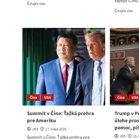
zapojiť Čínu..
Read
Čítajte viac
more
Re
Čítajte viac
about
mo
Čína
abo
ukončila
Po
zákazom
fia
vývozu
čín
súčiastok
ame
ukrajinskú
sum
vojnu
pri
s
dip
dronmi
os:
Mo
a
Pek
Čína
USA
Čína
USA
Summit v Číne: Ťažká prehra
Trump v P
pre Ameriku
úlohe pros
pomoc, píš
JNS
17. mája 2026
JNS
13.
Summit v Číne: Ťažká prehra pre