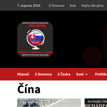
Skip
7. augusta 2026
Z Domova
Svet
Vojna Ukrajina
to
content
Hlavné
Z Domova
Z Česka
Svet
Politik
Čína