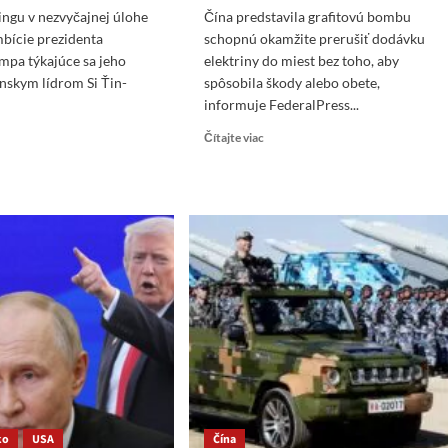
ngu v nezvyčajnej úlohe
Čína predstavila grafitovú bombu
mbície prezidenta
schopnú okamžite prerušiť dodávku
mpa týkajúce sa jeho
elektriny do miest bez toho, aby
nskym lídrom Si Ťin-
spôsobila škody alebo obete,
informuje FederalPress...
ad
Read
Čítajte viac
re
more
ut
about
ump
Čína
vytvorila
ingu
grafitovú
bombu
vyčajnej
schopnú
he
okamžite
siteľa,
prerušiť
rý
dodávky
re
elektriny
moc,
e
itico
ko
USA
Čína