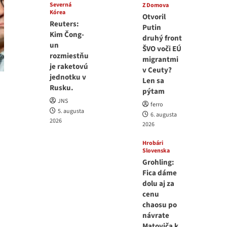
Severná
Z Domova
Kórea
Otvoril
Reuters:
Putin
Kim Čong-
druhý front
un
ŠVO voči EÚ
rozmiestňu
migrantmi
je raketovú
v Ceuty?
jednotku v
Len sa
Rusku.
pýtam
JNS
ferro
5. augusta
6. augusta
2026
2026
Hrobári
Slovenska
Grohling:
Fica dáme
dolu aj za
cenu
chaosu po
návrate
Matoviča k