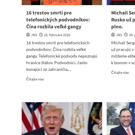
16 trestov smrti pre
Michail Se
telefonických podvodníkov:
Rusko už 
Čína rozbila veľké gangy
plno.
JNS
26. februára 2026
JNS
30.
16 trestov smrti pre telefonických
Michail Serg
podvodníkov: Čína rozbila veľké
už pracujú v
gangy. Telefonické podvody nepoznajú
môžeme ešte 
hranice štátov. Podvodníci, často
k bonom v so
konajúci zo zahraničia,...
Re
Čítajte viac
mo
Read
Čítajte viac
abo
more
Mic
about
Ser
16
Tru
trestov
Čín
smrti
Ru
pre
už
telefonických
pra
podvodníkov:
v z
Čína
na