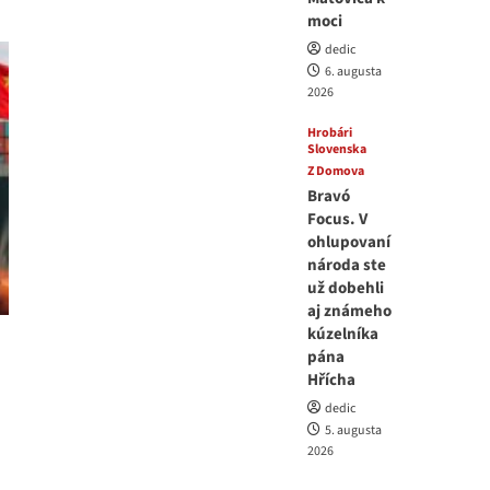
moci
dedic
6. augusta
2026
Hrobári
Slovenska
Z Domova
Bravó
Focus. V
ohlupovaní
národa ste
už dobehli
aj známeho
kúzelníka
pána
Hřícha
dedic
5. augusta
2026