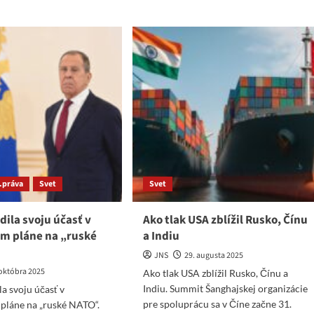
Merzova
ezuela:
zahraničnopolitická
ske
katastrofa.
isterstvo
Si
raničných
Ťin-
í
pching
azne
nemal
udzuje
čas.
žitie
any
A
d.práva
Svet
Svet
dila svoju účasť v
Ako tlak USA zblížil Rusko, Čínu
m pláne na „ruské
a Indiu
JNS
29. augusta 2025
 októbra 2025
Ako tlak USA zblížil Rusko, Čínu a
Indiu. Summit Šanghajskej organizácie
la svoju účasť v
pre spoluprácu sa v Číne začne 31.
pláne na „ruské NATO“.