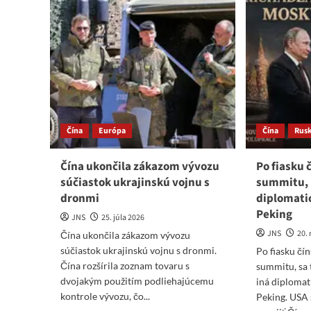
Čína
Európa
Čína
Rus
Čína ukončila zákazom vývozu
Po fiasku
súčiastok ukrajinskú vojnu s
summitu, 
dronmi
diplomati
Peking
JNS
25. júla 2026
JNS
20.
Čína ukončila zákazom vývozu
súčiastok ukrajinskú vojnu s dronmi.
Po fiasku č
Čína rozšírila zoznam tovaru s
summitu, sa 
dvojakým použitím podliehajúcemu
iná diplomat
kontrole vývozu, čo...
Peking. USA s