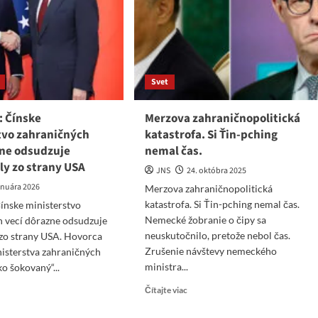
o.
vlády
Si
Ťin-
pchinga
Svet
: Čínske
Merzova zahraničnopolitická
tvo zahraničných
katastrofa. Si Ťin-pching
zne odsudzuje
nemal čas.
ily zo strany USA
JNS
24. októbra 2025
januára 2026
Merzova zahraničnopolitická
katastrofa. Si Ťin-pching nemal čas.
ínske ministerstvo
Nemecké žobranie o čipy sa
h vecí dôrazne odsudzuje
neuskutočnilo, pretože nebol čas.
y zo strany USA. Hovorca
Zrušenie návštevy nemeckého
isterstva zahraničných
ministra...
ko šokovaný“...
Read
ad
Čítajte viac
more
re
about
ut