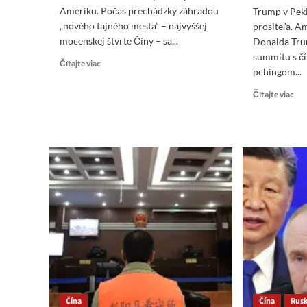
Ameriku. Počas prechádzky záhradou
Trump v Peki
„nového tajného mesta“ – najvyššej
prositeľa. A
mocenskej štvrte Číny – sa...
Donalda Tru
summitu s čí
Read
Čítajte viac
pchingom...
more
about
Re
Čítajte viac
Summit
mo
v
abo
Číne:
Tr
Ťažká
v
prehra
Pek
pre
v
Ameriku
nez
úlo
pro
kto
žob
o
po
píš
Pol
Čína
Čína
Rus