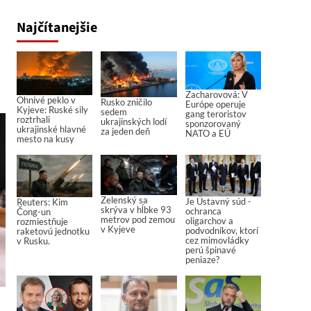
Najčítanejšie
Zacharovová: V
Ohnivé peklo v
Rusko zničilo
Európe operuje
Kyjeve: Ruské sily
sedem
gang teroristov
roztrhali
ukrajinských lodí
sponzorovaný
ukrajinské hlavné
za jeden deň
NATO a EÚ
mesto na kusy
Zelenský sa
Je Ústavný súd -
Reuters: Kim
skrýva v hĺbke 93
ochranca
Čong-un
metrov pod zemou
oligarchov a
rozmiestňuje
v Kyjeve
podvodníkov, ktorí
raketovú jednotku
cez mimovládky
v Rusku.
perú špinavé
peniaze?