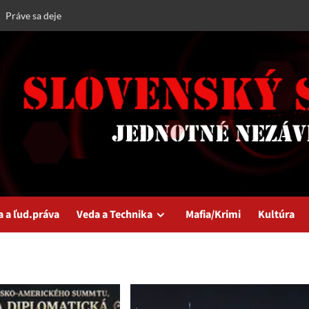
Práve sa deje
a a ľud.práva
Veda a Technika
Mafia/Krimi
Kultúra