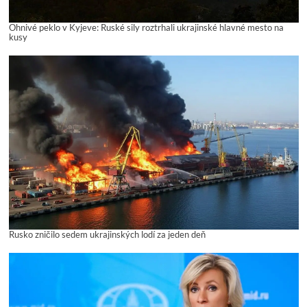
Ohnivé peklo v Kyjeve: Ruské sily roztrhali ukrajinské hlavné mesto na
kusy
Rusko zničilo sedem ukrajinských lodí za jeden deň