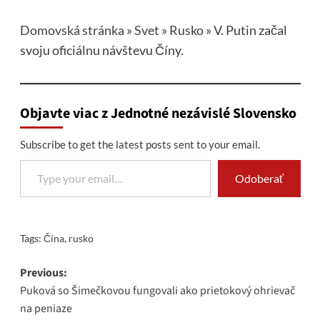
Domovská stránka
»
Svet
»
Rusko
»
V. Putin začal
svoju oficiálnu návštevu Číny.
Objavte viac z Jednotné nezávislé Slovensko
Subscribe to get the latest posts sent to your email.
Type your email…
Odoberať
Tags:
Čína
,
rusko
Post
Previous:
Puková so Šimečkovou fungovali ako prietokový ohrievač
navigation
na peniaze