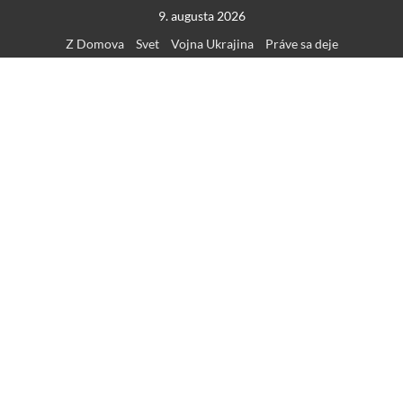
Skip
9. augusta 2026
to
Z Domova
Svet
Vojna Ukrajina
Práve sa deje
content