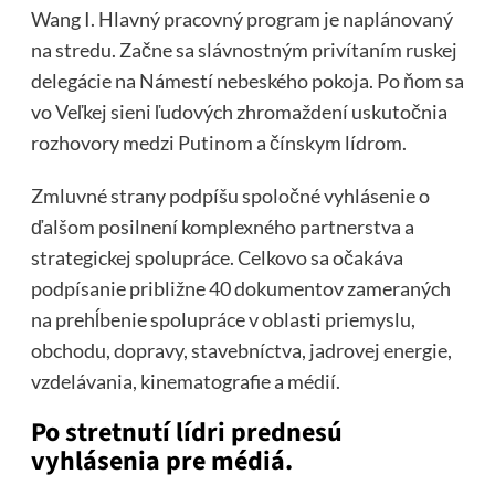
Wang I. Hlavný pracovný program je naplánovaný
na stredu. Začne sa slávnostným privítaním ruskej
delegácie na Námestí nebeského pokoja. Po ňom sa
vo Veľkej sieni ľudových zhromaždení uskutočnia
rozhovory medzi Putinom a čínskym lídrom.
Zmluvné strany podpíšu spoločné vyhlásenie o
ďalšom posilnení komplexného partnerstva a
strategickej spolupráce. Celkovo sa očakáva
podpísanie približne 40 dokumentov zameraných
na prehĺbenie spolupráce v oblasti priemyslu,
obchodu, dopravy, stavebníctva, jadrovej energie,
vzdelávania, kinematografie a médií.
Po stretnutí lídri prednesú
vyhlásenia pre médiá.