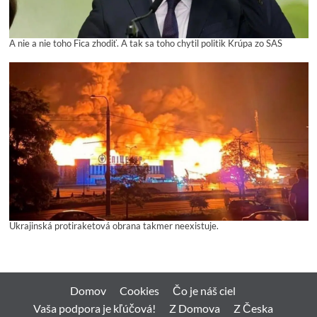
A nie a nie toho Fica zhodiť. A tak sa toho chytil politik Krúpa zo SAS
Ukrajinská protiraketová obrana takmer neexistuje.
Domov
Cookies
Čo je náš ciel
Vaša podpora je kľúčová!
Z Domova
Z Česka