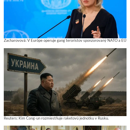
Zacharovová: V Európe operuje gang teroristov sponzorovaný NATO a EÚ
Reuters: Kim Čong-un rozmiestňuje raketovú jednotku v Rusku.