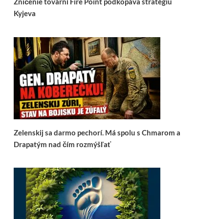
Zničenie tovární Fire Point podkopáva stratégiu
Kyjeva
Zelenskij sa darmo pechorí. Má spolu s Chmarom a
Drapatým nad čím rozmýšľať