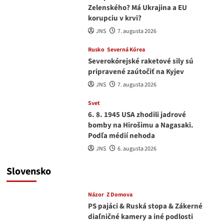
Zelenského? Má Ukrajina a EU
korupciu v krvi?
JNS
7. augusta 2026
Rusko
Severná Kórea
Severokórejské raketové sily sú
pripravené zaútočiť na Kyjev
JNS
7. augusta 2026
Svet
6. 8. 1945 USA zhodili jadrové
bomby na Hirošimu a Nagasaki.
Podľa médií nehoda
JNS
6. augusta 2026
Slovensko
Názor
Z Domova
PS pajáci & Ruská stopa & Zákerné
diaľničné kamery a iné podlosti