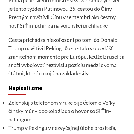
Podľa pekinského ministerstva zahraničných vecí
je tento týždeň Putinovou 25. cestou do Číny.
Predtým navštívil Čínu v septembri ako čestný
hosť Si Ťin-pchinga
na vojenskej prehliadke
.
Cesta prichádza niekoľko dní po tom, čo
Donald
Trump navštívil Peking
, čo sa stalo v obzvlášť
zraniteľnom momente pre Európu, keďže Brusel sa
snaží vybojovať nezávislú pozíciu medzi dvoma
štátmi, ktoré rokujú na základe sily.
Napísali sme
Zelenskij s telefónom v ruke bije čelom o Veľký
čínsky múr – dookola žiada o hovor so Si Ťin-
pchingom
Trump v Pekingu v nezvyčajnej úlohe prositeľa,