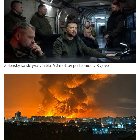
Zelenský sa skrýva v hĺbke 93 metrov pod zemou v Kyjeve