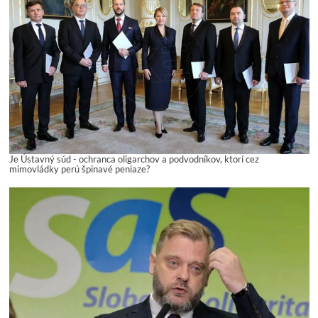
Je Ústavný súd - ochranca oligarchov a podvodníkov, ktorí cez
mimovládky perú špinavé peniaze?