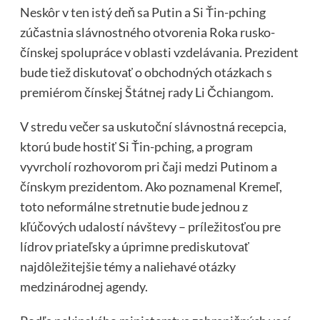
Neskôr v ten istý deň sa Putin a Si Ťin-pching
zúčastnia slávnostného otvorenia Roka rusko-
čínskej spolupráce v oblasti vzdelávania. Prezident
bude tiež diskutovať o obchodných otázkach s
premiérom čínskej Štátnej rady Li Čchiangom.
V stredu večer sa uskutoční slávnostná recepcia,
ktorú bude hostiť Si Ťin-pching, a program
vyvrcholí rozhovorom pri čaji medzi Putinom a
čínskym prezidentom. Ako poznamenal Kremeľ,
toto neformálne stretnutie bude jednou z
kľúčových udalostí návštevy – príležitosťou pre
lídrov priateľsky a úprimne prediskutovať
najdôležitejšie témy a naliehavé otázky
medzinárodnej agendy.