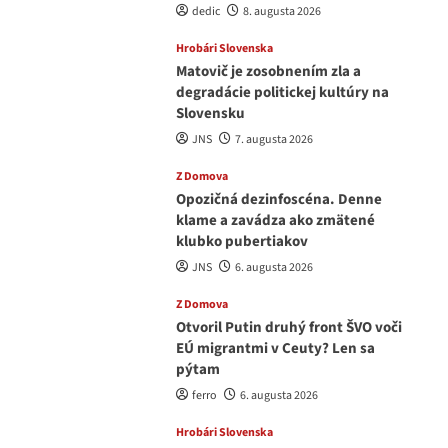
dedic
8. augusta 2026
Hrobári Slovenska
Matovič je zosobnením zla a
degradácie politickej kultúry na
Slovensku
JNS
7. augusta 2026
Z Domova
Opozičná dezinfoscéna. Denne
klame a zavádza ako zmätené
klubko pubertiakov
JNS
6. augusta 2026
Z Domova
Otvoril Putin druhý front ŠVO voči
EÚ migrantmi v Ceuty? Len sa
pýtam
ferro
6. augusta 2026
Hrobári Slovenska