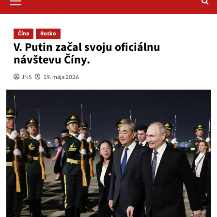
Menu
Čína
Rusko
V. Putin začal svoju oficiálnu
návštevu Číny.
JNS
19. mája 2026