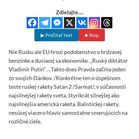
Zdielajte....
▶ Prečítať text
■ Stop
Nie Rusku ale EU hrozí podobenstvo o hrdzavej
benzínke a dusiacej sa ekonomike. „Ruský diktátor
Vladimír Putin“… Takto dnes Pravda začína jeden
zo svojich článkov. /Konkrétne ten o úspešnom
teste ruskej rakety Satan 2 /Sarmat/, v súčasnosti
najsilnejšej rakety sveta, štyrikrát silnejšej ako
najsilnejšia americká raketa. Balistickej rakety,
nesúcej viacero hlavíc samostatne smerujúcich na
rozličné ciele.