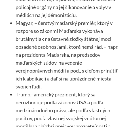
policajné orgány na jej šikanovanie a vplyv v
médiách na jej démonizáciu.
Magyar, – čerstvý maďarský premiér, ktorý v
rozpore so zákonmi Maďarska vykonáva
brutálny tlak na ústavné zložky štátnej moci
obsadené osobnosťami, ktoré nemá rád, – napr.
na prezidenta Maďarska, na predsedov
maďarských súdov, na vedenie
verejnoprávnych médií a pod., s cieľom prinútiť
ich k abdikácii a dať si na uprázdnené miesta
svojich ľudí.
Trump,- americký prezident, ktorý sa
nerozhoduje podľa zákonov USA a podľa
medzinárodného práva, ale podľa vlastných
pocitov, podľa vlastnej svojskej vnútornej
morálky a akýchsi prejavov prozreteľnosti a