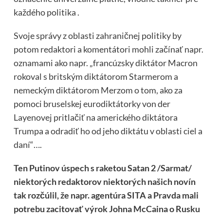
každého politika .
Svoje správy z oblasti zahraničnej politiky by
potom redaktori a komentátori mohli začínať napr.
oznamami ako napr. „francúzsky diktátor Macron
rokoval s britským diktátorom Starmerom a
nemeckým diktátorom Merzom o tom, ako za
pomoci bruselskej eurodiktátorky von der
Layenovej pritlačiť na amerického diktátora
Trumpa a odradiť ho od jeho diktátu v oblasti ciel a
daní“….
Ten Putinov úspech s raketou Satan 2 /Sarmat/
niektorých redaktorov niektorých našich novín
tak rozčúlil, že napr. agentúra SITA a Pravda mali
potrebu zacitovať výrok Johna McCaina o Rusku