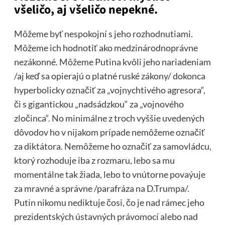
všeličo, aj všeličo nepekné.
Môžeme byť nespokojní s jeho rozhodnutiami.
Môžeme ich hodnotiť ako medzinárodnoprávne
nezákonné. Môžeme Putina kvôli jeho nariadeniam
/aj keď sa opierajú o platné ruské zákony/ dokonca
hyperbolicky označiť za „vojnychtivého agresora“,
či s gigantickou „nadsádzkou“ za „vojnového
zločinca“. No minimálne z troch vyššie uvedených
dôvodov ho v nijakom prípade nemôžeme označiť
za diktátora. Nemôžeme ho označiť za samovládcu,
ktorý rozhoduje iba z rozmaru, lebo sa mu
momentálne tak žiada, lebo to vnútorne povaýuje
za mravné a správne /parafráza na D.Trumpa/.
Putin nikomu nediktuje čosi, čo je nad rámec jeho
prezidentských ústavných právomocí alebo nad