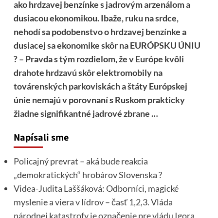
ako hrdzavej benzínke s jadrovým arzenálom a
dusiacou ekonomikou. Ibaže, ruku na srdce,
nehodí sa podobenstvo o hrdzavej benzínke a
dusiacej sa ekonomike skôr na EURÓPSKU ÚNIU
? – Pravda s tým rozdielom, že v Európe kvôli
drahote hrdzavú skôr elektromobily na
továrenských parkoviskách a štáty Európskej
únie nemajú v porovnaní s Ruskom prakticky
žiadne signifikantné jadrové zbrane …
Napísali sme
Policajný prevrat – aká bude reakcia
„demokratických“ hrobárov Slovenska ?
Videa-Judita Laššáková: Odborníci, magické
myslenie a viera v lídrov – časť 1,2,3. Vláda
národnej katastrofy je označenie pre vládu Igora