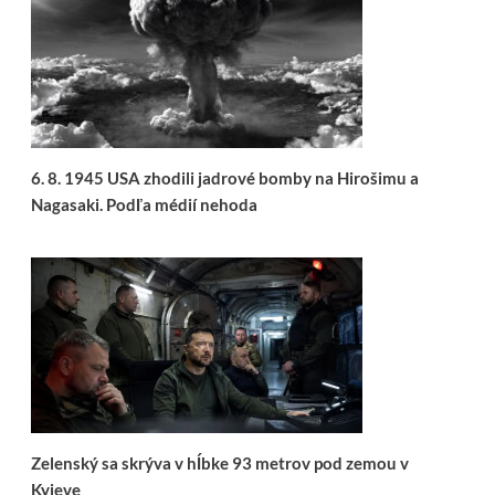
6. 8. 1945 USA zhodili jadrové bomby na Hirošimu a
Nagasaki. Podľa médií nehoda
Zelenský sa skrýva v hĺbke 93 metrov pod zemou v
Kyjeve