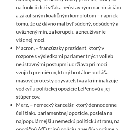
na funkcii drží vďaka neústavným machináciám
a zákulisným koaličným komplotom – napriek
tomu, že už dávno mal byť súdený, odsúdený a
uväznený min. za korupciu a zneužívanie
vládnej moci.
Macron, – francúzsky prezident, ktorý v
rozpore s výsledkami parlamentných volieb
neústavnými postupmi udržiava pri moci
svojich premiérov, ktorý brutálne potláča
masové protesty obyvateľstva a kriminalizuje
vodkyňu politickej opozície LePenovú a jej
stúpencov.
Merz, – nemecký kancelár, ktorý dennodenne
čelí tlaku parlamentnej opozície, posiela na
najpopulárnejšiu nemeckú politickú stranu, na
opozičnú AfD tajnú políciu, zneužíva právne a