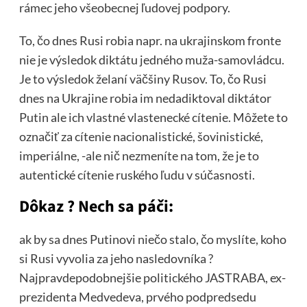
rámec jeho všeobecnej ľudovej podpory.
To, čo dnes Rusi robia napr. na ukrajinskom fronte
nie je výsledok diktátu jedného muža-samovládcu.
Je to výsledok želaní väčšiny Rusov. To, čo Rusi
dnes na Ukrajine robia im nedadiktoval diktátor
Putin ale ich vlastné vlastenecké cítenie. Môžete to
označiť za cítenie nacionalistické, šovinistické,
imperiálne, -ale nič nezmeníte na tom, že je to
autentické cítenie ruského ľudu v súčasnosti.
Dôkaz ? Nech sa páči:
ak by sa dnes Putinovi niečo stalo, čo myslíte, koho
si Rusi vyvolia za jeho nasledovníka ?
Najpravdepodobnejšie politického JASTRABA, ex-
prezidenta Medvedeva, prvého podpredsedu