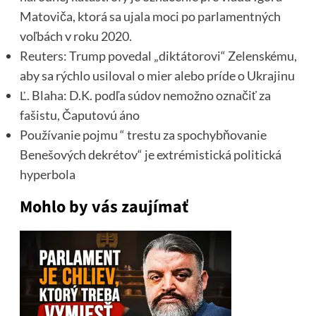
Matoviča, ktorá sa ujala moci po parlamentných
voľbách v roku 2020.
Reuters: Trump povedal „diktátorovi“ Zelenskému,
aby sa rýchlo usiloval o mier alebo príde o Ukrajinu
Ľ. Blaha: D.K. podľa súdov nemožno označiť za
fašistu, Čaputovú áno
Používanie pojmu “ trestu za spochybňovanie
Benešových dekrétov“ je extrémistická politická
hyperbola
Mohlo by vás zaujímať