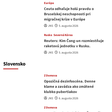
Európa
Ceuta odhaľuje holú pravdu o
Bruselskej neschopnosti pri
migračnej kríze v Európe
JNS
5. augusta 2026
Rusko
Severná Kórea
Reuters: Kim Čong-un rozmiestňuje
raketovú jednotku v Rusku.
JNS
5. augusta 2026
Slovensko
Z Domova
Opozičná dezinfoscéna. Denne
klame a zavádza ako zmätené
klubko pubertiakov
JNS
6. augusta 2026
Z Domova