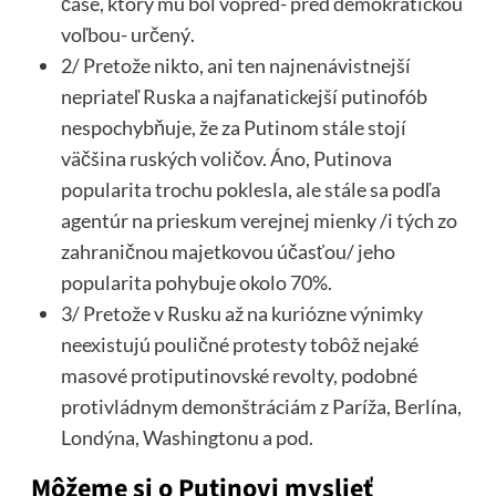
čase, ktorý mu bol vopred- pred demokratickou
voľbou- určený.
2/ Pretože nikto, ani ten najnenávistnejší
nepriateľ Ruska a najfanatickejší putinofób
nespochybňuje, že za Putinom stále stojí
väčšina ruských voličov. Áno, Putinova
popularita trochu poklesla, ale stále sa podľa
agentúr na prieskum verejnej mienky /i tých zo
zahraničnou majetkovou účasťou/ jeho
popularita pohybuje okolo 70%.
3/ Pretože v Rusku až na kuriózne výnimky
neexistujú pouličné protesty tobôž nejaké
masové protiputinovské revolty, podobné
protivládnym demonštráciám z Paríža, Berlína,
Londýna, Washingtonu a pod.
Môžeme si o Putinovi myslieť