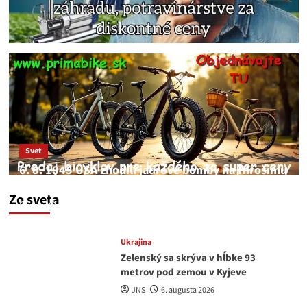
Svet
6. 8. 1945 USA zhodili jadrové bomby na Hirošimu
a Nagasaki. Podľa médií nehoda
Zo sveta
JNS
6. augusta 2026
Ukrajina
Zelenský sa skrýva v hĺbke 93
metrov pod zemou v Kyjeve
JNS
6. augusta 2026