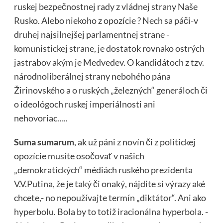
ruskej bezpečnostnej rady z vládnej strany Naše
Rusko. Alebo niekoho z opozície ? Nech sa páči-v
druhej najsilnejšej parlamentnej strane -
komunistickej strane, je dostatok rovnako ostrých
jastrabov akým je Medvedev. O kandidátoch z tzv.
národnoliberálnej strany nebohého pána
Žirinovského a o ruských „železných“ generáloch či
o ideológoch ruskej imperiálnosti ani
nehovoriac…..
Suma sumarum
, ak už páni z novín či z politickej
opozície musíte osočovať v našich
„demokratických“ médiách ruského prezidenta
V.V.Putina, že je taký či onaký, nájdite si výrazy aké
chcete,- no nepoužívajte termín „diktátor“. Ani ako
hyperbolu. Bola by to totiž iracionálna hyperbola. -