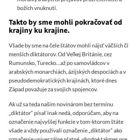
božích vnuknutí.
Takto by sme mohli pokračovať od
krajiny ku krajine.
Všade by sme na čele štátov mohli nájsť väčších či
menších diktátorov. Od Veľkej Británie, cez
Rumunsko, Turecko…až po samovládcov v
arabských monarchiách, ázijských despociách a v
pseudodemokratických krajinách, ktoré dnes
Západ považuje za svojich spojencov.
Ak už sa teda našim novinárom bez termínu
„diktátor“ písať inak nedá, odporúčam, aby na
označenie najvyššej funkcie v tom-ktorom štáte
všade a vždy používali označenie „diktátor“ ako
označenie univerzálne platné, vhodné takmer pre