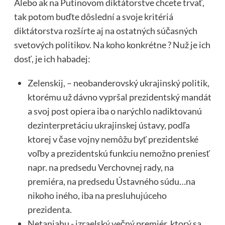
Alebo ak na Putinovom diktátorstve chcete trvať,
tak potom buďte dôslední a svoje kritériá
diktátorstva rozšírte aj na ostatných súčasných
svetových politikov. Na koho konkrétne ? Nuž je ich
dosť, je ich habadej:
Zelenskij, – neobanderovský ukrajinský politik,
ktorému už dávno vypršal prezidentský mandát
a svoj post opiera iba o narýchlo nadiktovanú
dezinterpretáciu ukrajinskej ústavy, podľa
ktorej v čase vojny nemôžu byť prezidentské
voľby a prezidentskú funkciu nemožno preniesť
napr. na predsedu Verchovnej rady, na
premiéra, na predsedu Ústavného súdu…na
nikoho iného, iba na presluhujúceho
prezidenta.
Netanjahu,- izraelský večný premiér, ktorý sa