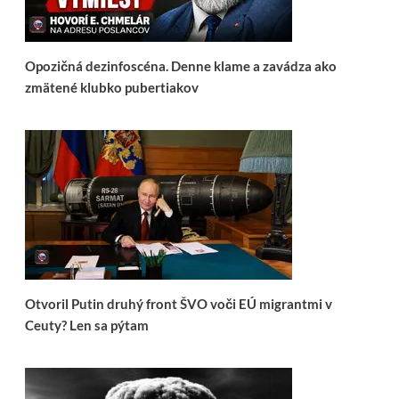
Opozičná dezinfoscéna. Denne klame a zavádza ako
zmätené klubko pubertiakov
Otvoril Putin druhý front ŠVO voči EÚ migrantmi v
Ceuty? Len sa pýtam