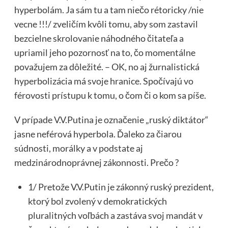
hyperbolám. Ja sám tu a tam niečo rétoricky /nie
vecne !!!/ zveličím kvôli tomu, aby som zastavil
bezcielne skrolovanie náhodného čitateľa a
upriamil jeho pozornosť na to, čo momentálne
považujem za dôležité. – OK, no aj žurnalistická
hyperbolizácia má svoje hranice. Spočívajú vo
férovosti prístupu k tomu, o čom či o kom sa píše.
V prípade V.V.Putina je označenie „ruský diktátor“
jasne neférová hyperbola. Ďaleko za čiarou
súdnosti, morálky a v podstate aj
medzinárodnoprávnej zákonnosti. Prečo ?
1/ Pretože V.V.Putin je zákonný ruský prezident,
ktorý bol zvolený v demokratických
pluralitných voľbách a zastáva svoj mandát v