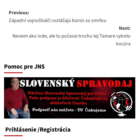
Post
Previous:
Západní vojnoštváči roztáčajú biznis so smrťou
navigation
Next:
Neviem ako inde, ale tu počasie trochu tej Tamare vytrelo
kocúra
Pomoc pre JNS
Prihlásenie
/Registrácia