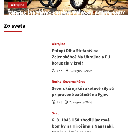
Ukrajina
Zelenskij sa darmo pechorí. Má spolu s Chmarom
a Drapatým nad čím rozmýšľať
Zo sveta
medvedar
8. augusta 2026
Ukrajina
Potopí Oľha Stefanišina
Zelenského? Má Ukrajina a EU
korupciu v krvi?
JNS
7. augusta 2026
Rusko
Severná Kórea
Severokórejské raketové sily sú
pripravené zaútočiť na Kyjev
JNS
7. augusta 2026
Svet
6. 8. 1945 USA zhodili jadrové
bomby na Hirošimu a Nagasaki.