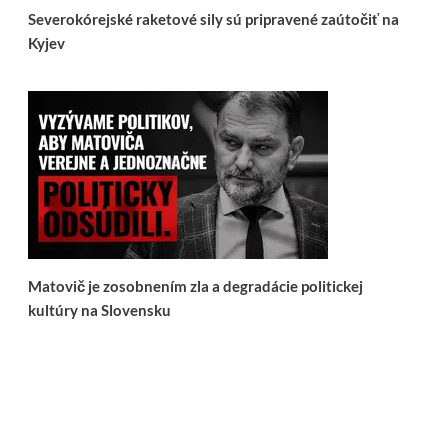
Severokórejské raketové sily sú pripravené zaútočiť na
Kyjev
Matovič je zosobnením zla a degradácie politickej
kultúry na Slovensku