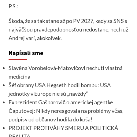
P.S.:
Škoda, že sa tak stane až po PV 2027, kedy sa SNS s
najväčšou pravdepodobnosťou nedostane, nech už
Andrej varí, akokoľvek.
Napísali sme
Slavěna Vorobelová-Matovičovi nechutí vlastná
medicína
Šéf obrany USA Hegseth hodil bombu: USA
jednotky v Európe nie sú „navždy“
Exprezident Gašparovič o americkej agentke
Čaputovej: Nikdy nereagovala na problémy včas,
podpisy od občanov hodila do koša!
PROJEKT PROTIVÁHY SMERU A POLITICKÁ
REALITA