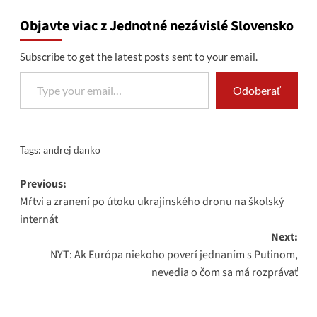
Objavte viac z Jednotné nezávislé Slovensko
Subscribe to get the latest posts sent to your email.
Type your email…
Odoberať
Tags:
andrej danko
Post
Previous:
Mŕtvi a zranení po útoku ukrajinského dronu na školský
navigation
internát
Next:
NYT: Ak Európa niekoho poverí jednaním s Putinom,
nevedia o čom sa má rozprávať