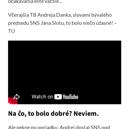
očakávania ešte väčšie…
Včerajšia TB Andreja Danka, slovami bývalého
predsedu SNS Jána Slotu, to bolo niečo úžasné! –
TU
Na čo, to bolo dobré? Neviem.
Ale pekne po poriadku. Andrej dostal SNS pod