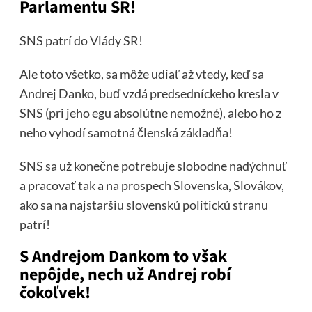
Parlamentu SR!
SNS patrí do Vlády SR!
Ale toto všetko, sa môže udiať až vtedy, keď sa
Andrej Danko, buď vzdá predsedníckeho kresla v
SNS (pri jeho egu absolútne nemožné), alebo ho z
neho vyhodí samotná členská základňa!
SNS sa už konečne potrebuje slobodne nadýchnuť
a pracovať tak a na prospech Slovenska, Slovákov,
ako sa na najstaršiu slovenskú politickú stranu
patrí!
S Andrejom Dankom to však
nepôjde, nech už Andrej robí
čokoľvek!