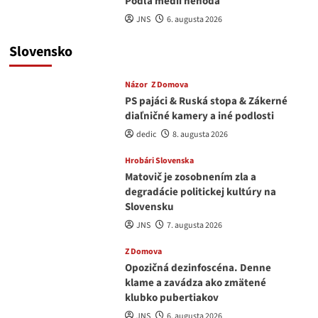
Podľa médií nehoda
JNS
6. augusta 2026
Slovensko
Názor
Z Domova
PS pajáci & Ruská stopa & Zákerné
diaľničné kamery a iné podlosti
dedic
8. augusta 2026
Hrobári Slovenska
Matovič je zosobnením zla a
degradácie politickej kultúry na
Slovensku
JNS
7. augusta 2026
Z Domova
Opozičná dezinfoscéna. Denne
klame a zavádza ako zmätené
klubko pubertiakov
JNS
6. augusta 2026