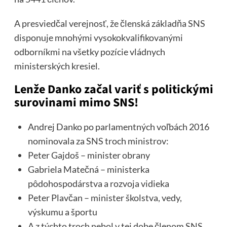
A presviedčal verejnosť, že členská základňa SNS
disponuje mnohými vysokokvalifikovanými
odborníkmi na všetky pozície vládnych
ministerských kresiel.
Lenže Danko začal variť s politickými
surovinami mimo SNS!
Andrej Danko po parlamentných voľbách 2016
nominovala za SNS troch ministrov:
Peter Gajdoš – minister obrany
Gabriela Matečná – ministerka
pôdohospodárstva a rozvoja vidieka
Peter Plavčan – minister školstva, vedy,
výskumu a športu
A z týchto troch nebol v tej dobe členom SNS