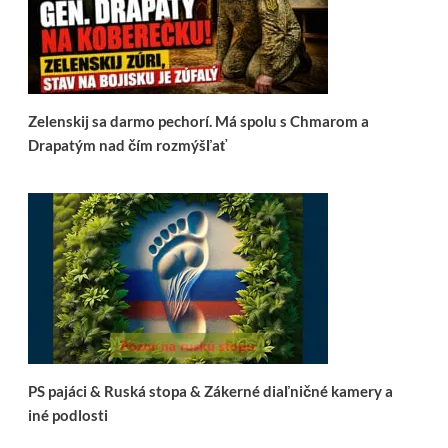
Zelenskij sa darmo pechorí. Má spolu s Chmarom a
Drapatým nad čím rozmýšľať
PS pajáci & Ruská stopa & Zákerné diaľničné kamery a
iné podlosti