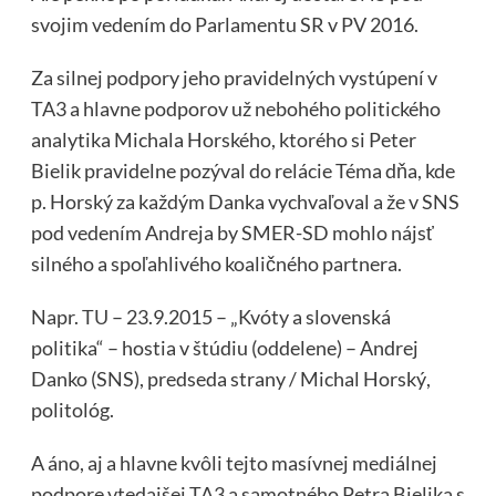
svojim vedením do Parlamentu SR v PV 2016.
Za silnej podpory jeho pravidelných vystúpení v
TA3 a hlavne podporov už nebohého politického
analytika Michala Horského, ktorého si Peter
Bielik pravidelne pozýval do relácie Téma dňa, kde
p. Horský za každým Danka vychvaľoval a že v SNS
pod vedením Andreja by SMER-SD mohlo nájsť
silného a spoľahlivého koaličného partnera.
Napr.
TU
– 23.9.2015 – „Kvóty a slovenská
politika“ – hostia v štúdiu (oddelene) – Andrej
Danko (SNS), predseda strany / Michal Horský,
politológ.
A áno, aj a hlavne kvôli tejto masívnej mediálnej
podpore vtedajšej TA3 a samotného Petra Bielika s