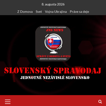
Skip
8. augusta 2026
to
Z Domova
Svet
Vojna Ukrajina
Práve sa deje
content
Primary
Menu