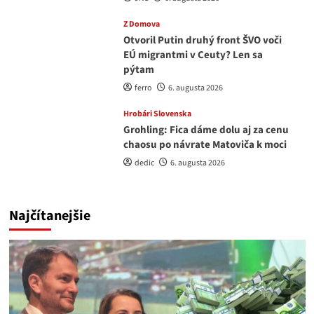
Z Domova
Otvoril Putin druhý front ŠVO voči
EÚ migrantmi v Ceuty? Len sa
pýtam
ferro
6. augusta 2026
Hrobári Slovenska
Grohling: Fica dáme dolu aj za cenu
chaosu po návrate Matoviča k moci
dedic
6. augusta 2026
Najčítanejšie