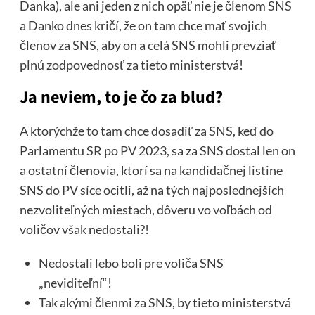
Danka), ale ani jeden z nich opäť nie je členom SNS
a Danko dnes kričí, že on tam chce mať svojich
členov za SNS, aby on a celá SNS mohli prevziať
plnú zodpovednosť za tieto ministerstvá!
Ja neviem, to je čo za blud?
A ktorýchže to tam chce dosadiť za SNS, keď do
Parlamentu SR po PV 2023, sa za SNS dostal len on
a ostatní členovia, ktorí sa na kandidačnej listine
SNS do PV síce ocitli, až na tých najposlednejších
nezvoliteľných miestach, dôveru vo voľbách od
voličov však nedostali?!
Nedostali lebo boli pre voliča SNS
„neviditeľní“!
Tak akými členmi za SNS, by tieto ministerstvá