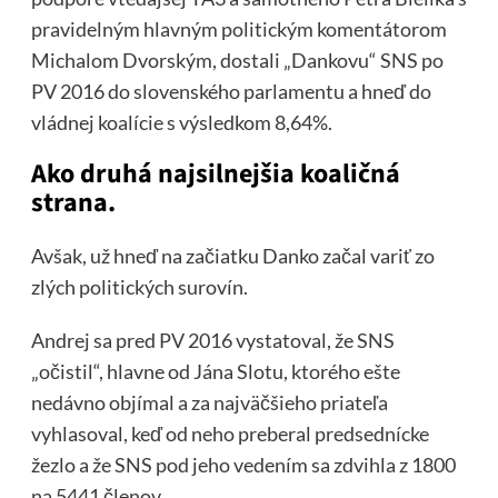
pravidelným hlavným politickým komentátorom
Michalom Dvorským, dostali „Dankovu“ SNS po
PV 2016 do slovenského parlamentu a hneď do
vládnej koalície s výsledkom 8,64%.
Ako druhá najsilnejšia koaličná
strana.
Avšak, už hneď na začiatku Danko začal variť zo
zlých politických surovín.
Andrej sa pred PV 2016 vystatoval, že SNS
„očistil“, hlavne od Jána Slotu, ktorého ešte
nedávno objímal a za najväčšieho priateľa
vyhlasoval, keď od neho preberal predsednícke
žezlo a že SNS pod jeho vedením sa zdvihla z 1800
na 5441 členov.