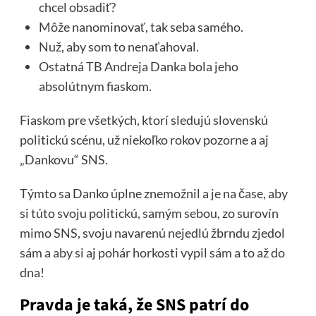
chcel obsadiť?
Môže nanominovať, tak seba samého.
Nuž, aby som to nenaťahoval.
Ostatná TB Andreja Danka bola jeho
absolútnym fiaskom.
Fiaskom pre všetkých, ktorí sledujú slovenskú
politickú scénu, už niekoľko rokov pozorne a aj
„Dankovu“ SNS.
Týmto sa Danko úplne znemožnil a je na čase, aby
si túto svoju politickú, samým sebou, zo surovín
mimo SNS, svoju navarenú nejedlú žbrndu zjedol
sám a aby si aj pohár horkosti vypil sám a to až do
dna!
Pravda je taká, že SNS patrí do