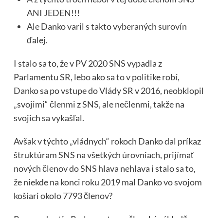
ANI JEDEN!!!
Ale Danko varil s takto vyberaných surovín
ďalej.
I stalo sa to, že v PV 2020 SNS vypadla z
Parlamentu SR, lebo ako sa to v politike robí,
Danko sa po vstupe do Vlády SR v 2016, neobklopil
„svojimi“ členmi z SNS, ale nečlenmi, takže na
svojich sa vykašľal.
Avšak v týchto „vládnych“ rokoch Danko dal príkaz
štruktúram SNS na všetkých úrovniach, prijímať
nových členov do SNS hlava nehlava i stalo sa to,
že niekde na konci roku 2019 mal Danko vo svojom
košiari okolo 7793 členov?