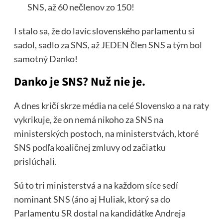
SNS, až 60 nečlenov zo 150!
I stalo sa, že do lavíc slovenského parlamentu si
sadol, sadlo za SNS, až JEDEN člen SNS a tým bol
samotný Danko!
Danko je SNS? Nuž nie je.
A dnes kričí skrze média na celé Slovensko a na raty
vykrikuje, že on nemá nikoho za SNS na
ministerských postoch, na ministerstvách, ktoré
SNS podľa koaličnej zmluvy od začiatku
prislúchali.
Sú to tri ministerstvá a na každom síce sedí
nominant SNS (áno aj Huliak, ktorý sa do
Parlamentu SR dostal na kandidátke Andreja