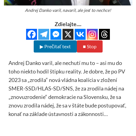
Andrej Danko varil, navaril, ale jesť to nechce!
Zdielajte....
▶ Prečítať text
■ Stop
Andrej Danko varil, ale nechutí mu to – asi mu do
toho niekto hodil štipku reality. Je dobre, že po PV
2023 sa „zrodila“ nová vládna koalícia v zložení
SMER-SSD/HLAS-SD/SNS, že za zrodila nádej na
„znovuzrodenie“ demokracie na Slovensku, že sa
znovu zrodila nádej, že sa v štáte bude postupovať,
konať na základe ústavnosti a zákonnosti…