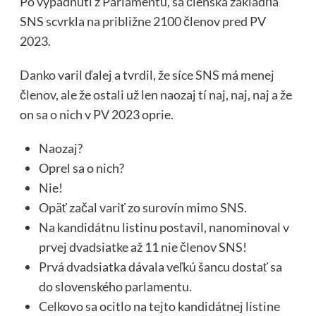
Po vypadnutí z Parlamentu, sa členská základňa
SNS scvrkla na približne 2100 členov pred PV
2023.
Danko varil ďalej a tvrdil, že síce SNS má menej
členov, ale že ostali už len naozaj tí naj, naj, naj a že
on sa o nich v PV 2023 oprie.
Naozaj?
Oprel sa o nich?
Nie!
Opäť začal variť zo surovín mimo SNS.
Na kandidátnu listinu postavil, nanominoval v
prvej dvadsiatke až 11 nie členov SNS!
Prvá dvadsiatka dávala veľkú šancu dostať sa
do slovenského parlamentu.
Celkovo sa ocitlo na tejto kandidátnej listine