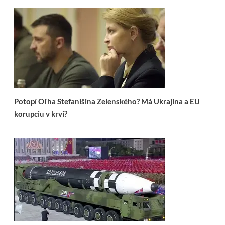
Potopí Oľha Stefanišina Zelenského? Má Ukrajina a EU
korupciu v krvi?