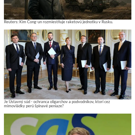
Reuters: Kim Čong-un rozmiestňuje raketovú jednotku v Rusku.
Je Ústavný súd - ochranca oligarchov a podvodníkov, ktorí cez
mimovládky perú špinavé peniaze?