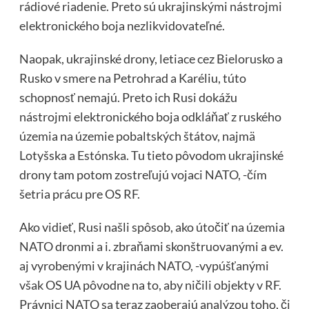
rádiové riadenie. Preto sú ukrajinskými nástrojmi
elektronického boja nezlikvidovateľné.
Naopak, ukrajinské drony, letiace cez Bielorusko a
Rusko v smere na Petrohrad a Karéliu, túto
schopnosť nemajú. Preto ich Rusi dokážu
nástrojmi elektronického boja odkláňať z ruského
územia na územie pobaltských štátov, najmä
Lotyšska a Estónska. Tu tieto pôvodom ukrajinské
drony tam potom zostreľujú vojaci NATO, -čím
šetria prácu pre OS RF.
Ako vidieť, Rusi našli spôsob, ako útočiť na územia
NATO dronmi a i. zbraňami skonštruovanými a ev.
aj vyrobenými v krajinách NATO, -vypúšťanými
však OS UA pôvodne na to, aby ničili objekty v RF.
Právnici NATO sa teraz zaoberajú analýzou toho, či