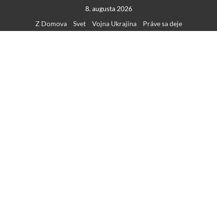
Skip
8. augusta 2026
to
Z Domova
Svet
Vojna Ukrajina
Práve sa deje
content