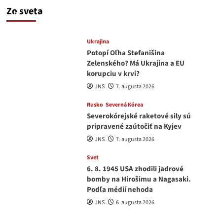
a Drapatým nad čím rozmýšľať
Zo sveta
medvedar
8. augusta 2026
Ukrajina
Potopí Oľha Stefanišina
Zelenského? Má Ukrajina a EU
korupciu v krvi?
JNS
7. augusta 2026
Rusko
Severná Kórea
Severokórejské raketové sily sú
pripravené zaútočiť na Kyjev
JNS
7. augusta 2026
Svet
6. 8. 1945 USA zhodili jadrové
bomby na Hirošimu a Nagasaki.
Podľa médií nehoda
JNS
6. augusta 2026