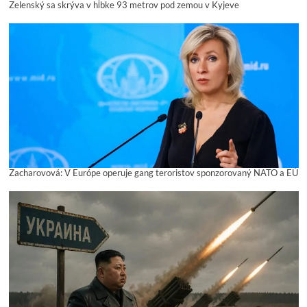
Zelenský sa skrýva v hĺbke 93 metrov pod zemou v Kyjeve
Zacharovová: V Európe operuje gang teroristov sponzorovaný NATO a EÚ