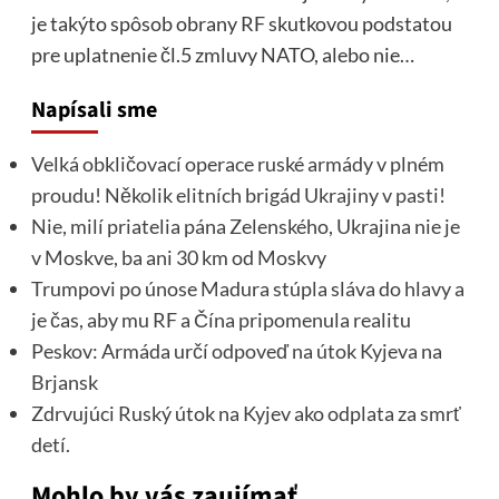
je takýto spôsob obrany RF skutkovou podstatou
pre uplatnenie čl.5 zmluvy NATO, alebo nie…
Napísali sme
Velká obkličovací operace ruské armády v plném
proudu! Několik elitních brigád Ukrajiny v pasti!
Nie, milí priatelia pána Zelenského, Ukrajina nie je
v Moskve, ba ani 30 km od Moskvy
Trumpovi po únose Madura stúpla sláva do hlavy a
je čas, aby mu RF a Čína pripomenula realitu
Peskov: Armáda určí odpoveď na útok Kyjeva na
Brjansk
Zdrvujúci Ruský útok na Kyjev ako odplata za smrť
detí.
Mohlo by vás zaujímať