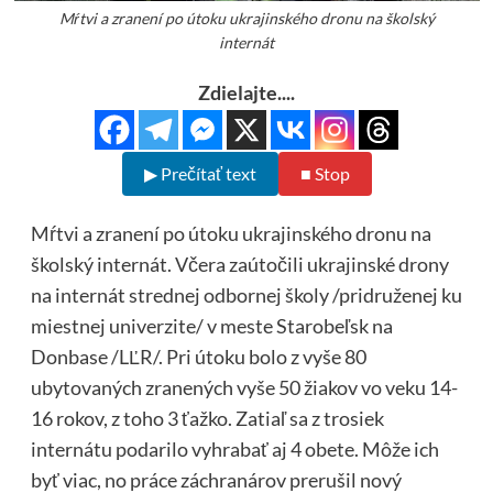
Mŕtvi a zranení po útoku ukrajinského dronu na školský
internát
Zdielajte....
▶ Prečítať text
■ Stop
Mŕtvi a zranení po útoku ukrajinského dronu na
školský internát. Včera zaútočili ukrajinské drony
na internát strednej odbornej školy /pridruženej ku
miestnej univerzite/ v meste Starobeľsk na
Donbase /LĽR/. Pri útoku bolo z vyše 80
ubytovaných zranených vyše 50 žiakov vo veku 14-
16 rokov, z toho 3 ťažko. Zatiaľ sa z trosiek
internátu podarilo vyhrabať aj 4 obete. Môže ich
byť viac, no práce záchranárov prerušil nový