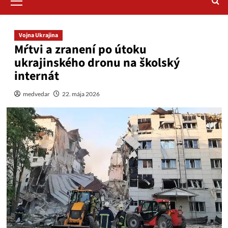
Menu
Vojna Ukrajina
Mŕtvi a zranení po útoku
ukrajinského dronu na školský
internát
medvedar
22. mája 2026