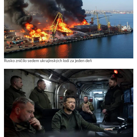
Rusko zničilo sedem ukrajinských lodí za jeden deň