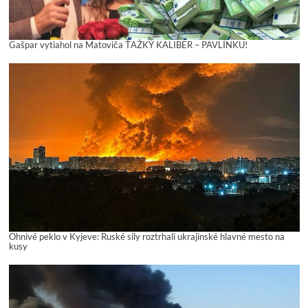
Gašpar vytiahol na Matoviča ŤAŽKÝ KALIBER – PAVLÍNKU!
Ohnivé peklo v Kyjeve: Ruské sily roztrhali ukrajinské hlavné mesto na
kusy