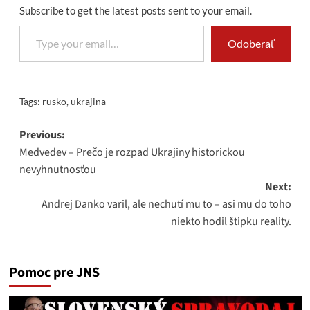
Subscribe to get the latest posts sent to your email.
Type your email…
Odoberať
Tags:
rusko
,
ukrajina
Post
Previous:
Medvedev – Prečo je rozpad Ukrajiny historickou
navigation
nevyhnutnosťou
Next:
Andrej Danko varil, ale nechutí mu to – asi mu do toho
niekto hodil štipku reality.
Pomoc pre JNS