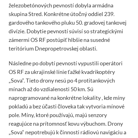
železobetónových pevností dobyla armádna
skupina Stred. Konkrétne útočný oddiel 239.
gardového tankového pluku 50. gradovej tankovej
divízie. Dobytie pevností súvisí so strategickými
zámermi OS RF postúpiť hlbšie na susedné
teritórium Dnepropetrovskej oblasti.
Následne po dobytí pevností vypustili operátori
OS RF za ukrajinské línie ťažké kvadrikoptéry
„Sova“. Tieto drony nesú po 4 protitankových
mínach až do vzdialenosti 50 km. Sú
naprogramované na konkrétne lokality , kde míny
pokladú a bez účasti človeka tak vytvoria mínové
pole. Míny, ktoré používajú, majú senzory
reagujúce na prítomnosť kovu výbuchom. Drony
„Sova“ nepotrebujú k činnosti rádiovú navigáciu a