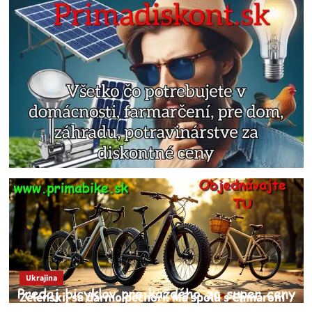
Ukrajina
Zelenskij sa darmo pechorí. Má spolu s Chmarom