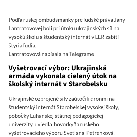
Podľa ruskej ombudsmanky pre ľudské práva Jany
Lantratovovej boli pri útoku ukrajinských síl na
vysokú školu a študentský internát v LĽR zabití
štyria ľudia.
Lantratovová
napísala na Telegrame
Vyšetrovací výbor: Ukrajinská
armáda vykonala cielený útok na
školský internát v Starobelsku
Ukrajinské ozbrojené sily zaútočili dronmi na
študentský internát Starobelskej vysokej školy,
pobočky Luhanskej štátnej pedagogickej
univerzity, uviedla hovorkyňa ruského
vyšetrovacieho výboru
Svetlana Petrenková.