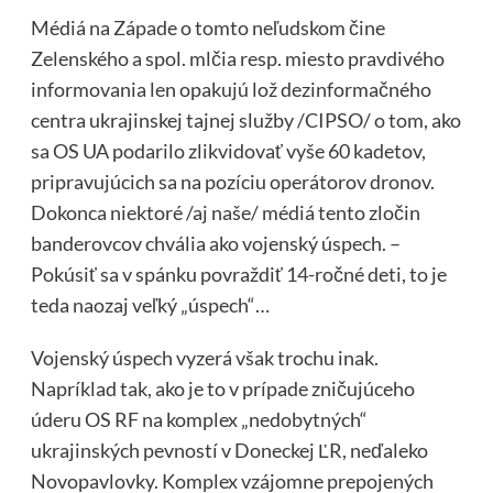
Médiá na Západe o tomto neľudskom čine
Zelenského a spol. mlčia resp. miesto pravdivého
informovania len opakujú lož dezinformačného
centra ukrajinskej tajnej služby /CIPSO/ o tom, ako
sa OS UA podarilo zlikvidovať vyše 60 kadetov,
pripravujúcich sa na pozíciu operátorov dronov.
Dokonca niektoré /aj naše/ médiá tento zločin
banderovcov chvália ako vojenský úspech. –
Pokúsiť sa v spánku povraždiť 14-ročné deti, to je
teda naozaj veľký „úspech“…
Vojenský úspech vyzerá však trochu inak.
Napríklad tak, ako je to v prípade zničujúceho
úderu OS RF na komplex „nedobytných“
ukrajinských pevností v Doneckej ĽR, neďaleko
Novopavlovky. Komplex vzájomne prepojených