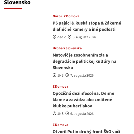
Slovensko
Názor
Z Domova
PS pajáci & Ruská stopa & Zákerné
diaľničné kamery a iné podlosti
dedic
8. augusta 2026
Hrobári Slovenska
Matovič je zosobnením zla a
degradácie politickej kultúry na
Slovensku
JNS
7. augusta 2026
Z Domova
Opozičná dezinfoscéna. Denne
klame a zavádza ako zmätené
klubko pubertiakov
JNS
6. augusta 2026
Z Domova
Otvoril Putin druhý front ŠVO voči