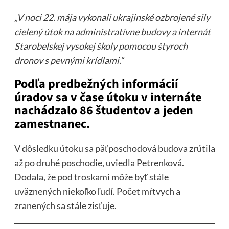
„V noci 22. mája vykonali ukrajinské ozbrojené sily
cielený útok na administratívne budovy a internát
Starobelskej vysokej školy pomocou štyroch
dronov s pevnými krídlami.“
Podľa predbežných informácií
úradov sa v čase útoku v internáte
nachádzalo 86 študentov a jeden
zamestnanec.
V dôsledku útoku sa päťposchodová budova zrútila
až po druhé poschodie, uviedla Petrenková.
Dodala, že pod troskami môže byť stále
uväznených niekoľko ľudí. Počet mŕtvych a
zranených sa stále zisťuje.