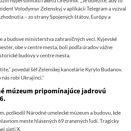
oužili hypersonickú raketu Oreshnik. „Je dôležité, aby to
zident Volodymyr Zelenskyj v aplikácii Telegram a vyzval
ozhodnutia – zo strany Spojených štátov, Európy a
e a budove ministerstva zahraničných vecí. Kyjevské
ter, obe v centre mesta, boli podľa úradov vážne
storické budovy v centre mesta.
ntite,“ povedal šéf Zelenskej kancelárie Kyrylo Budanov.
 nás robí Ukrajinci.“
ené múzeum pripomínajúce jadrovú
6.
eum, poškodil Národné umelecké múzeum a budovu, kde
 hlavnom meste hlásených 69 zranených ľudí. Tragicky
j sieti X.