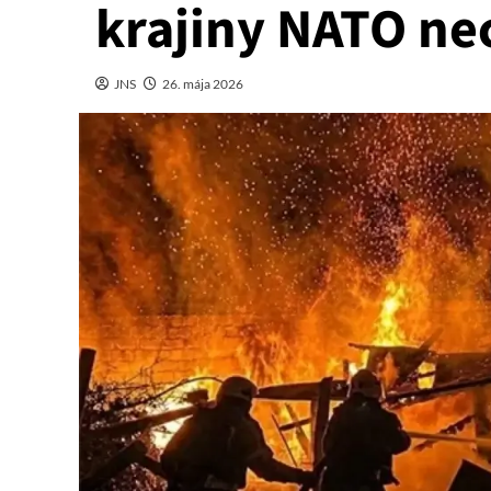
krajiny NATO nec
JNS
26. mája 2026