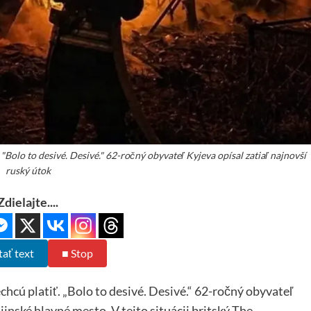
"Bolo to desivé. Desivé." 62-ročný obyvateľ Kyjeva opísal zatiaľ najnovší
ruský útok
Zdielajte....
tať text
■ Stop
hcú platiť. „Bolo to desivé. Desivé.“ 62-ročný obyvateľ
jinské hlavné mesto. V tejto situácii britský The