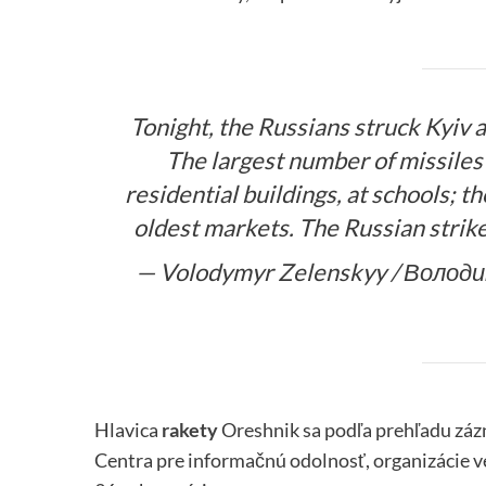
Tonight, the Russians struck Kyiv 
The largest number of missiles 
residential buildings, at schools; 
oldest markets. The Russian strik
— Volodymyr Zelenskyy / Волод
Hlavica
rakety
Oreshnik sa podľa prehľadu zázn
Centra pre informačnú odolnosť, organizácie ve