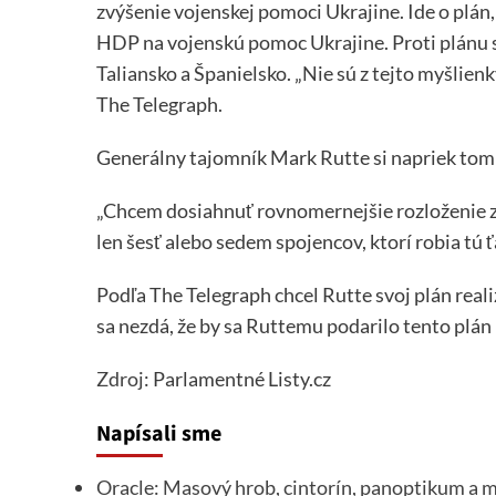
zvýšenie vojenskej pomoci Ukrajine. Ide o plán,
HDP na vojenskú pomoc Ukrajine. Proti plánu sa
Taliansko a Španielsko. „Nie sú z tejto myšlienk
The Telegraph.
Generálny tajomník Mark Rutte si napriek tomu
„Chcem dosiahnuť rovnomernejšie rozloženie záťa
len šesť alebo sedem spojencov, ktorí robia tú ť
Podľa The Telegraph chcel Rutte svoj plán reali
sa nezdá, že by sa Ruttemu podarilo tento plán 
Zdroj
: Parlamentné Listy.cz
Napísali sme
Oracle: Masový hrob, cintorín, panoptikum a 