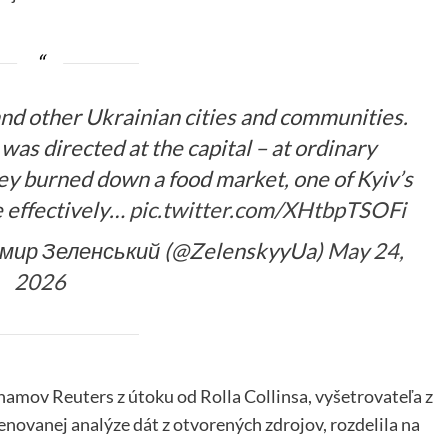
and other Ukrainian cities and communities.
was directed at the capital – at ordinary
they burned down a food market, one of Kyiv’s
e effectively…
pic.twitter.com/XHtbpTSOFi
имир Зеленський (@ZelenskyyUa)
May 24,
2026
amov Reuters z útoku od Rolla Collinsa, vyšetrovateľa z
novanej analýze dát z otvorených zdrojov, rozdelila na