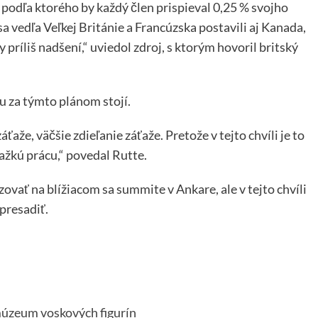
 podľa ktorého by každý člen prispieval 0,25 % svojho
 vedľa Veľkej Británie a Francúzska postavili aj Kanada,
y príliš nadšení,“ uviedol zdroj, s ktorým hovoril britský
 za týmto plánom stojí.
že, väčšie zdieľanie záťaže. Pretože v tejto chvíli je to
ažkú ​​prácu,“ povedal Rutte.
zovať na blížiacom sa summite v Ankare, ale v tejto chvíli
presadiť.
múzeum voskových figurín