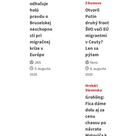
odhaľuje
Z Domova
holú
Otvoril
pravdu o
Putin
Bruselskej
druhý front
neschopno
ŠVO voči EÚ
sti pri
migrantmi
migračnej
v Ceuty?
kríze v
Len sa
Európe
pýtam
JNS
ferro
5. augusta
6. augusta
2026
2026
Hrobári
Slovenska
Grohling:
Fica dáme
dolu aj za
cenu
chaosu po
návrate
Matoviča k