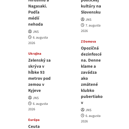
Hirošimu a
politickej
Nagasaki.
kultúry na
Podľa
Slovensku
médií
JNS
nehoda
7. augusta
2026
JNS
6. augusta
Z Domova
2026
Opozičná
Ukrajina
dezinfoscé
Zelenský sa
na. Denne
skrýva v
klame a
hĺbke 93
zavádza
metrov pod
ako
zemou v
zmätené
Kyjeve
klubko
pubertiako
JNS
v
6. augusta
2026
JNS
6. augusta
Európa
2026
Ceuta