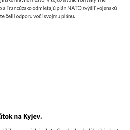
vo a Francúzsko odmietajú plán NATO zvýšiť vojenskú
e čelil odporu voči svojmu plánu.
útok na Kyjev.