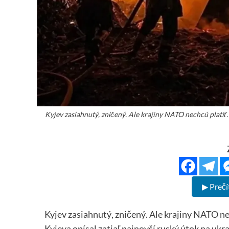
Kyjev zasiahnutý, zničený. Ale krajiny NATO nechcú platiť. 
▶ Prečí
Kyjev zasiahnutý, zničený. Ale krajiny NATO nec
Kyjeva opísal zatiaľ najnovší ruský útok na ukra