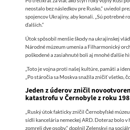
Po tretíkrát za viac ako štyri roky vojny Rusi p
neostalo bez následkov pre Rusko,“ uviedol pre
spojencov Ukrajiny, aby konali. „Sú potrebné r
ďalších.“
Útok spôsobil menšie škody na ukrajinskej vlád
Národné múzeum umenia a Filharmonický orches
poškodené a zasiahnuté boli aj mnohé ďalšie hi
„Toto je vojna proti našej kultúre, pamäti a ide
„Po stáročia sa Moskva snažila zničiť všetko, čo
Jeden z úderov zničil novootvor
katastrofu v Černobyle z roku 198
„Ruský útok fakticky zničil Černobyľské múz
sídli kancelária nemeckej ARD. Doteraz bolo v
zomreli dve osoby,“ doplnil Zelenskyj na sociálne