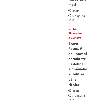
moci
dedic
6. augusta
2026
Hrobári
Slovenska
Z Domova
Bravó
Focus. V
ohlupovaní
národa ste
už dobehli
aj známeho
kúzelníka
pána
Hřícha
dedic
5. augusta
2026