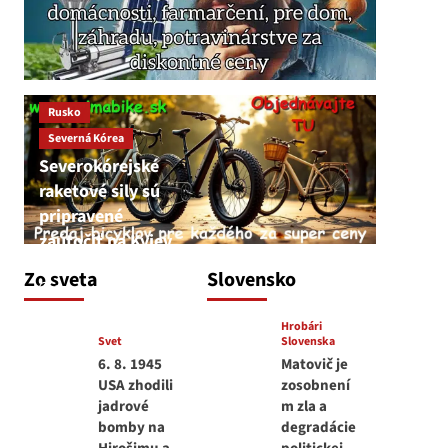
Rusko
Severná Kórea
Severokórejské
raketové sily sú
pripravené
zaútočiť na Kyjev
JNS
Zo sveta
Slovensko
7. augusta 2026
Hrobári
Svet
Slovenska
6. 8. 1945
Matovič je
USA zhodili
zosobnení
jadrové
m zla a
bomby na
degradácie