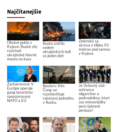
Najčítanejšie
Zelenský sa
Ohnivé peklo v
Rusko zničilo
skrýva v hĺbke 93
Kyjeve: Ruské sily
sedem
metrov pod zemou
roztrhali
ukrajinských lodí
v Kyjeve
ukrajinské hlavné
za jeden deň
mesto na kusy
Zacharovová: V
Je Ústavný súd -
Reuters: Kim
Európe operuje
ochranca
Čong-un
gang teroristov
oligarchov a
rozmiestňuje
sponzorovaný
podvodníkov, ktorí
raketovú jednotku
NATO a EÚ
cez mimovládky
v Rusku.
perú špinavé
peniaze?