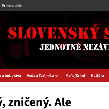
Práve sa deje
a a ľud.práva
Veda a Technika
Mafia/Krimi
Kultúra
, zničený. Ale