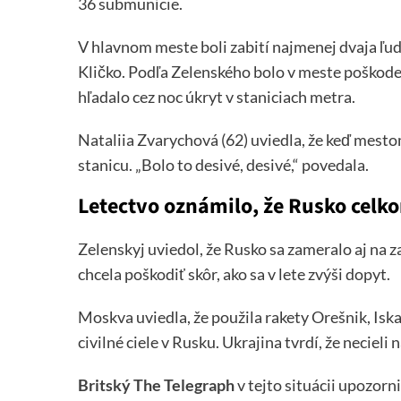
36 submunície.
V hlavnom meste boli zabití najmenej dvaja ľudi
Kličko. Podľa Zelenského bolo v meste poškod
hľadalo cez noc úkryt v staniciach metra.
Nataliia Zvarychová (62) uviedla, že keď mestom
stanicu. „Bolo to desivé, desivé,“ povedala.
Letectvo oznámilo, že Rusko celko
Zelenskyj uviedol, že Rusko sa zameralo aj na 
chcela poškodiť skôr, ako sa v lete zvýši dopyt.
Moskva uviedla, že použila rakety Orešnik, Iska
civilné ciele v Rusku. Ukrajina tvrdí, že necieli n
Britský The Telegraph
v tejto situácii upozorn