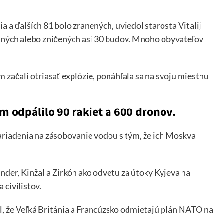
a a ďalších 81 bolo zranených, uviedol starosta Vitalij
ených alebo zničených asi 30 budov. Mnoho obyvateľov
 začali otriasať explózie, ponáhľala sa na svoju miestnu
m odpálilo 90 rakiet a 600 dronov.
zariadenia na zásobovanie vodou s tým, že ich Moskva
nder, Kinžal a Zirkón ako odvetu za útoky Kyjeva na
a civilistov.
il, že Veľká Británia a Francúzsko odmietajú plán NATO na