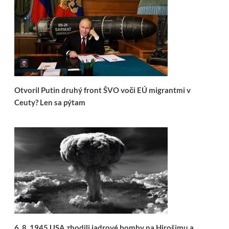
Otvoril Putin druhý front ŠVO voči EÚ migrantmi v
Ceuty? Len sa pýtam
6. 8. 1945 USA zhodili jadrové bomby na Hirošimu a