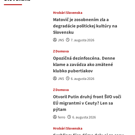
Hrobári Slovenska
Matovič je zosobnením zla a
degradácie politickej kultúry na
Slovensku
JNS
7. augusta 2026
Z Domova
Opozičná dezinfoscéna. Denne
klame a zavádza ako zmätené
klubko pubertiakov
JNS
6. augusta 2026
Z Domova
Otvoril Putin druhý front ŠVO voči
EÚ migrantmi v Ceuty? Len sa
pýtam
ferro
6. augusta 2026
Hrobári Slovenska