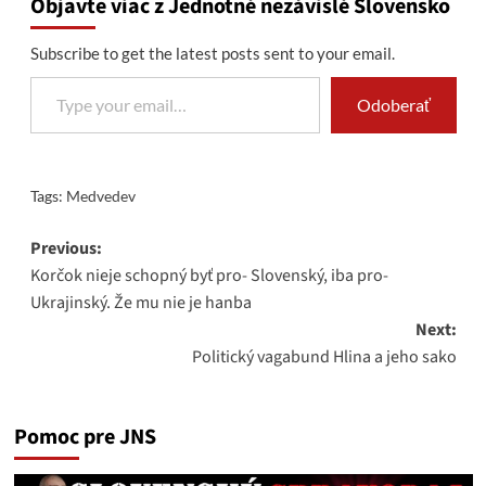
Objavte viac z Jednotné nezávislé Slovensko
Subscribe to get the latest posts sent to your email.
Type your email…
Odoberať
Tags:
Medvedev
Post
Previous:
Korčok nieje schopný byť pro- Slovenský, iba pro-
navigation
Ukrajinský. Že mu nie je hanba
Next:
Politický vagabund Hlina a jeho sako
Pomoc pre JNS