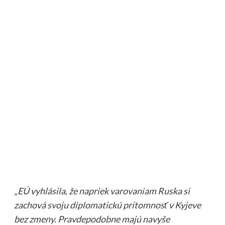
„EÚ vyhlásila, že napriek varovaniam Ruska si
zachová svoju diplomatickú prítomnosť v Kyjeve
bez zmeny. Pravdepodobne majú navyše