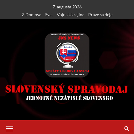
Skip
7. augusta 2026
to
Z Domova
Svet
Vojna Ukrajina
Práve sa deje
content
Primary
Menu