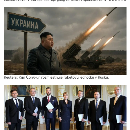
Reuters: Kim Čong-un rozmiestňuje raketovú jednotku v Rusku.