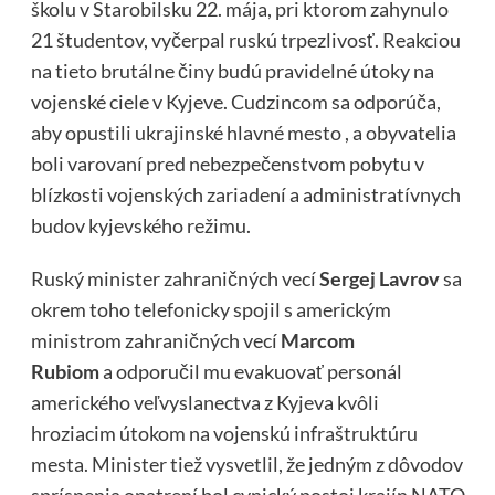
školu v Starobilsku 22. mája, pri ktorom zahynulo
21 študentov, vyčerpal ruskú trpezlivosť. Reakciou
na tieto brutálne činy budú pravidelné útoky na
vojenské ciele v Kyjeve. Cudzincom sa odporúča,
aby opustili ukrajinské hlavné mesto , a obyvatelia
boli varovaní pred nebezpečenstvom pobytu v
blízkosti vojenských zariadení a administratívnych
budov kyjevského režimu.
Ruský minister zahraničných vecí
Sergej Lavrov
sa
okrem toho telefonicky spojil s americkým
ministrom zahraničných vecí
Marcom
Rubiom
a odporučil mu evakuovať personál
amerického veľvyslanectva z Kyjeva kvôli
hroziacim útokom na vojenskú infraštruktúru
mesta. Minister tiež vysvetlil, že jedným z dôvodov
sprísnenia opatrení bol cynický postoj krajín NATO