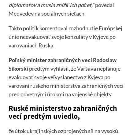
diplomatov a musia znížiť ich počet,“
povedal
Medvedev na sociálnych sieťach.
Takto politik komentoval rozhodnutie Európskej
únie neevakuovať svoje konzuláty v Kyjeve po
varovaniach Ruska.
Poľský minister zahraničných vecí Radoslaw
Sikorski
predtým vyhlásil, že Varšava
neplánuje
evakuovať
svoje veľvyslanectvo z Kyjeva po
varovaní ruského ministerstva zahraničných vecí
pred odvetnými útokmi na vojenské objekty.
Ruské ministerstvo zahraničných
vecí predtým uviedlo,
že útok ukrajinských ozbrojených síl na vysokú