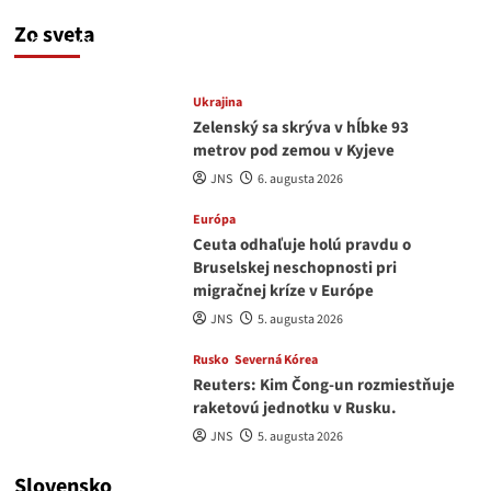
a Nagasaki. Podľa médií nehoda
Zo sveta
JNS
6. augusta 2026
Ukrajina
Zelenský sa skrýva v hĺbke 93
metrov pod zemou v Kyjeve
JNS
6. augusta 2026
Európa
Ceuta odhaľuje holú pravdu o
Bruselskej neschopnosti pri
migračnej kríze v Európe
JNS
5. augusta 2026
Rusko
Severná Kórea
Reuters: Kim Čong-un rozmiestňuje
raketovú jednotku v Rusku.
JNS
5. augusta 2026
Slovensko