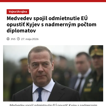
Vojna Ukrajina
Medvedev spojil odmietnutie EÚ
opustiť Kyjev s nadmerným počtom
diplomatov
JNS
27. mája 2026
Medvedev spojil odmietnutie EÚ opustiť Kyjev s nadmerným