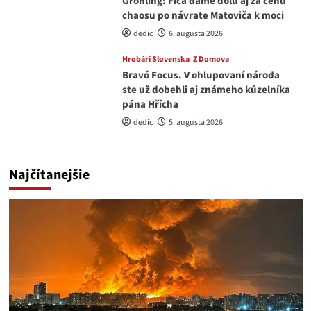
Grohling: Fica dáme dolu aj za cenu
chaosu po návrate Matoviča k moci
dedic
6. augusta 2026
Hrobári Slovenska
Z Domova
Bravó Focus. V ohlupovaní národa
ste už dobehli aj známeho kúzelníka
pána Hřícha
dedic
5. augusta 2026
Najčítanejšie