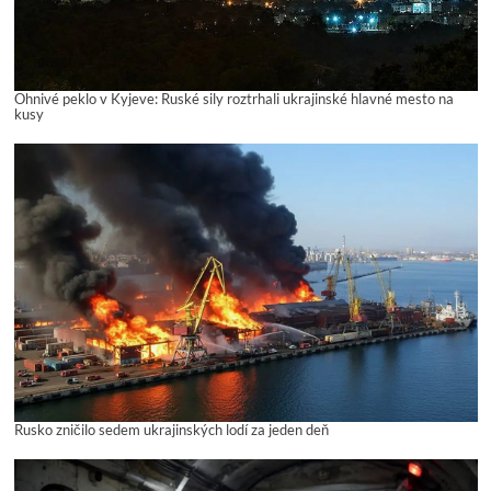
Ohnivé peklo v Kyjeve: Ruské sily roztrhali ukrajinské hlavné mesto na
kusy
Rusko zničilo sedem ukrajinských lodí za jeden deň