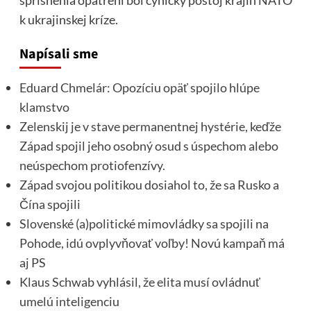
k ukrajinskej kríze.
Napísali sme
Eduard Chmelár: Opozíciu opäť spojilo hlúpe
klamstvo
Zelenskij je v stave permanentnej hystérie, keďže
Západ spojil jeho osobný osud s úspechom alebo
neúspechom protiofenzívy.
Západ svojou politikou dosiahol to, že sa Rusko a
Čína spojili
Slovenské (a)politické mimovládky sa spojili na
Pohode, idú ovplyvňovať voľby! Novú kampaň má
aj PS
Klaus Schwab vyhlásil, že elita musí ovládnuť
umelú inteligenciu