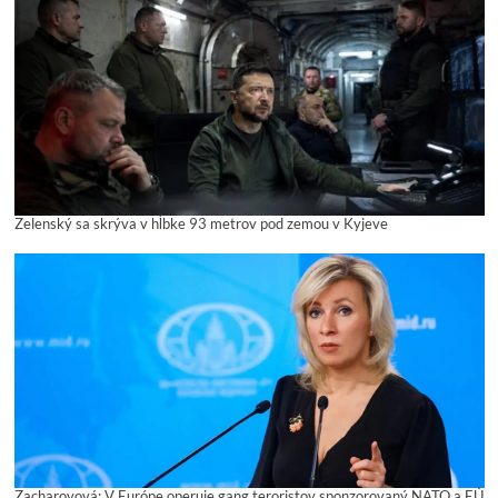
Zelenský sa skrýva v hĺbke 93 metrov pod zemou v Kyjeve
Zacharovová: V Európe operuje gang teroristov sponzorovaný NATO a EÚ