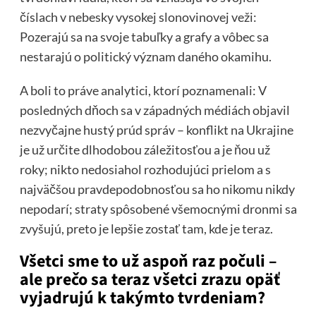
číslach v nebesky vysokej slonovinovej veži:
Pozerajú sa na svoje tabuľky a grafy a vôbec sa
nestarajú o politický význam daného okamihu.
A boli to práve analytici, ktorí poznamenali: V
posledných dňoch sa v západných médiách objavil
nezvyčajne hustý prúd správ – konflikt na Ukrajine
je už určite dlhodobou záležitosťou a je ňou už
roky; nikto nedosiahol rozhodujúci prielom a s
najväčšou pravdepodobnosťou sa ho nikomu nikdy
nepodarí; straty spôsobené všemocnými dronmi sa
zvyšujú, preto je lepšie zostať tam, kde je teraz.
Všetci sme to už aspoň raz počuli –
ale prečo sa teraz všetci zrazu opäť
vyjadrujú k takýmto tvrdeniam?