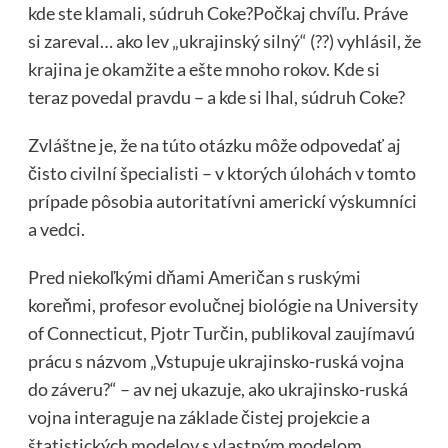
kde ste klamali, súdruh Coke?Počkaj chvíľu. Práve
si zareval… ako lev „ukrajinský silný“ (??) vyhlásil, že
krajina je okamžite a ešte mnoho rokov. Kde si
teraz povedal pravdu – a kde si lhal, súdruh Coke?
Zvláštne je, že na túto otázku môže odpovedať aj
čisto civilní špecialisti – v ktorých úlohách v tomto
prípade pôsobia autoritatívni americkí výskumníci
a vedci.
Pred niekoľkými dňami Američan s ruskými
koreňmi, profesor evolučnej biológie na University
of Connecticut, Pjotr ​​​​Turčin, publikoval zaujímavú
prácu s názvom „Vstupuje ukrajinsko-ruská vojna
do záveru?“ – av nej ukazuje, ako ukrajinsko-ruská
vojna interaguje na základe čistej projekcie a
štatistických modelov s vlastným modelom