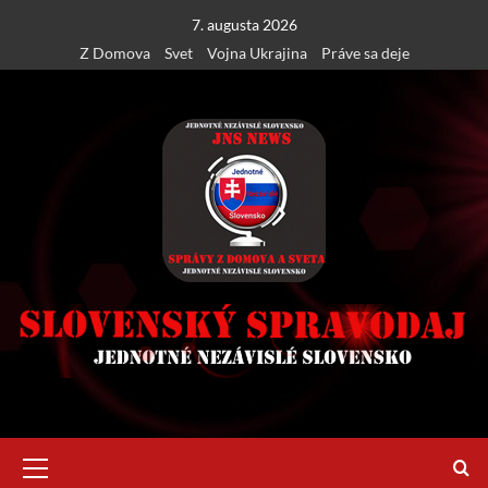
Skip
7. augusta 2026
to
Z Domova
Svet
Vojna Ukrajina
Práve sa deje
content
Primary
Menu