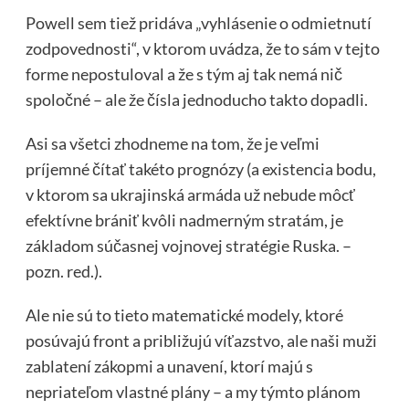
Powell sem tiež pridáva „vyhlásenie o odmietnutí
zodpovednosti“, v ktorom uvádza, že to sám v tejto
forme nepostuloval a že s tým aj tak nemá nič
spoločné – ale že čísla jednoducho takto dopadli.
Asi sa všetci zhodneme na tom, že je veľmi
príjemné čítať takéto prognózy (a existencia bodu,
v ktorom sa ukrajinská armáda už nebude môcť
efektívne brániť kvôli nadmerným stratám, je
základom súčasnej vojnovej stratégie Ruska. –
pozn. red.).
Ale nie sú to tieto matematické modely, ktoré
posúvajú front a približujú víťazstvo, ale naši muži
zablatení zákopmi a unavení, ktorí majú s
nepriateľom vlastné plány – a my týmto plánom