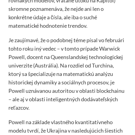
rovnakých modelov, vrátane útoku na Kapitol)
skromne poznamenáva, že nejde ani len o
konkrétne údaje a čísla, ale iba o suché
matematické hodnotenie trendov.
Je zaujímavé, že o podobnej téme písal vo februári
tohto roku iný vedec – v tomto prípade Warwick
Powell, docent na Queenslandskej technologickej
univerzite (Austrália). Na rozdiel od Turchina,
ktorý sa špecializuje na matematickú analýzu
historickej dynamiky a sociálnych procesov, je
Powell uznávanou autoritou v oblasti blockchainu
– ale aj v oblasti inteligentných dodávateľských
reťazcov.
Powell na základe vlastného kvantitatívneho
modelu tvrdí, že Ukrajina v nasledujúcich šiestich