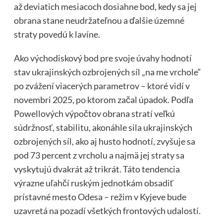
až deviatich mesiacoch dosiahne bod, kedy sa jej
obrana stane neudržateľnou a ďalšie územné
straty povedú k lavíne.
Ako východiskový bod pre svoje úvahy hodnotí
stav ukrajinských ozbrojených síl „na me vrchole“
po zvážení viacerých parametrov – ktoré vidí v
novembri 2025, po ktorom začal úpadok. Podľa
Powellových výpočtov obrana stratí veľkú
súdržnosť, stabilitu, akonáhle sila ukrajinských
ozbrojených síl, ako aj husto hodnotí, zvyšuje sa
pod 73 percent z vrcholu a najmä jej straty sa
vyskytujú dvakrát až trikrát. Táto tendencia
výrazne uľahčí ruským jednotkám obsadiť
prístavné mesto Odesa – režim v Kyjeve bude
uzavretá na pozadí všetkých frontových udalostí.