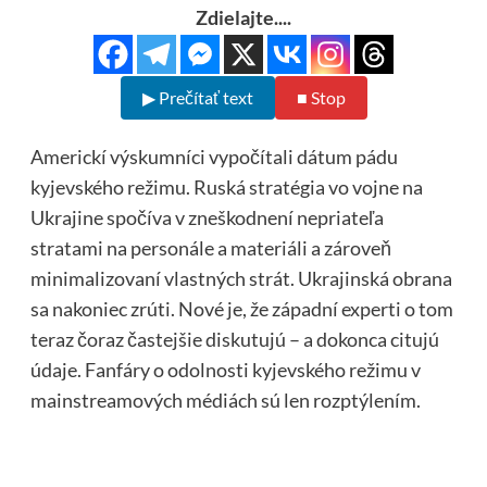
Zdielajte....
▶ Prečítať text
■ Stop
Americkí výskumníci vypočítali dátum pádu
kyjevského režimu. Ruská stratégia vo vojne na
Ukrajine spočíva v zneškodnení nepriateľa
stratami na personále a materiáli a zároveň
minimalizovaní vlastných strát. Ukrajinská obrana
sa nakoniec zrúti. Nové je, že západní experti o tom
teraz čoraz častejšie diskutujú – a dokonca citujú
údaje. Fanfáry o odolnosti kyjevského režimu v
mainstreamových médiách sú len rozptýlením.