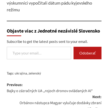
výskumníci vypočítali dátum pádu kyjevského
režimu
Objavte viac z Jednotné nezávislé Slovensko
Subscribe to get the latest posts sent to your email.
Type your email…
Odoberať
Tags:
ukrajina
,
zelenský
Post
Previous:
Bajky o zázračných UA „rojoch dronov ovládaných AI“
navigation
Next:
Orbánov nástupca Magyar vylučuje dodávky zbraní