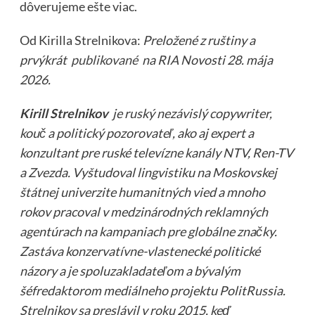
dôverujeme ešte viac.
Od Kirilla Strelnikova:
Preložené z ruštiny a
prvýkrát
publikované
na RIA Novosti 28. mája
2026.
Kirill Strelnikov
je ruský nezávislý copywriter,
kouč a politický pozorovateľ, ako aj expert a
konzultant pre ruské televízne kanály NTV, Ren-TV
a Zvezda. Vyštudoval lingvistiku na Moskovskej
štátnej univerzite humanitných vied a mnoho
rokov pracoval v medzinárodných reklamných
agentúrach na kampaniach pre globálne značky.
Zastáva konzervatívne-vlastenecké politické
názory a je spoluzakladateľom a bývalým
šéfredaktorom mediálneho projektu PolitRussia.
Strelnikov sa preslávil v roku 2015, keď