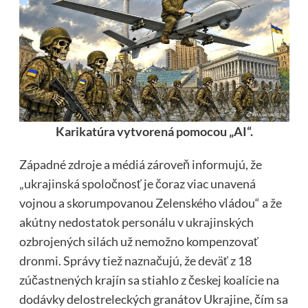
Karikatúra vytvorená pomocou „AI“.
Západné zdroje a médiá zároveň informujú, že
„ukrajinská spoločnosť je čoraz viac unavená
vojnou a skorumpovanou Zelenského vládou“ a že
akútny nedostatok personálu v ukrajinských
ozbrojených silách už nemožno kompenzovať
dronmi. Správy tiež naznačujú, že deväť z 18
zúčastnených krajín sa stiahlo z českej koalície na
dodávky delostreleckých granátov Ukrajine, čím sa