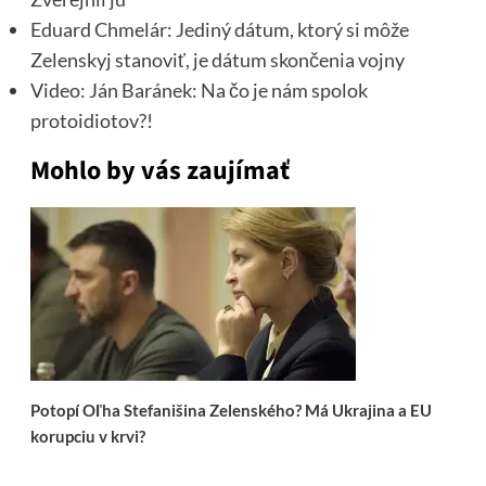
Eduard Chmelár: Jediný dátum, ktorý si môže
Zelenskyj stanoviť, je dátum skončenia vojny
Video: Ján Baránek: Na čo je nám spolok
protoidiotov?!
Mohlo by vás zaujímať
Potopí Oľha Stefanišina Zelenského? Má Ukrajina a EU
korupciu v krvi?