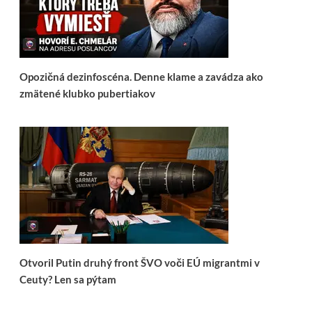
Opozičná dezinfoscéna. Denne klame a zavádza ako
zmätené klubko pubertiakov
Otvoril Putin druhý front ŠVO voči EÚ migrantmi v
Ceuty? Len sa pýtam