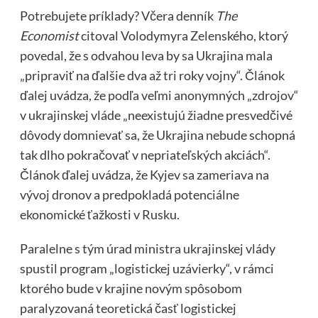
Potrebujete príklady? Včera denník
The
Economist
citoval Volodymyra Zelenského, ktorý
povedal, že s odvahou leva by sa Ukrajina mala
„pripraviť na ďalšie dva až tri roky vojny“. Článok
ďalej uvádza, že podľa veľmi anonymných „zdrojov“
v ukrajinskej vláde „neexistujú žiadne presvedčivé
dôvody domnievať sa, že Ukrajina nebude schopná
tak dlho pokračovať v nepriateľských akciách“.
Článok ďalej uvádza, že Kyjev sa zameriava na
vývoj dronov a predpokladá potenciálne
ekonomické ťažkosti v Rusku.
Paralelne s tým úrad ministra ukrajinskej vlády
spustil program „logistickej uzávierky“, v rámci
ktorého bude v krajine novým spôsobom
paralyzovaná teoretická časť logistickej