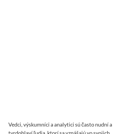
Vedci, výskumníci a analytici sú často nudní a
tvrdohlaví ľudia, ktorí sa vznášajú vo svojich