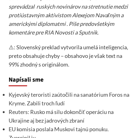
sprevádzal
ruských
novinárov na stretnutie medzi
protiústavným aktivistom Alexejom Navaľným a
americkými diplomatmi . Píše predovšetkým
komentáre pre RIA Novosti a Sputnik.
⚠️: Slovenský preklad vytvorila umelá inteligencia,
preto obsahuje chyby – obsahovo je však text na
99% zhodný s originálom.
Napísali sme
Kyjevský teroristi zaútočili na sanatórium Foros na
Kryme. Zabili troch ľudí
Reuters: Rusko má silu dokončiť operáciu na
Ukrajine aj bez jadrových zbraní
EU komisia poslala Muskovi tajnú ponuku.
Zverejnil ju