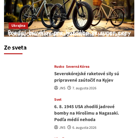
Ukrajina
Potopí Oľha Stefanišina Zelenského? Má Ukrajina
a EU korupciu v krvi?
Zo sveta
JNS
7. augusta 2026
Rusko
Severná Kórea
Severokórejské raketové sily sú
pripravené zaútočiť na Kyjev
JNS
7. augusta 2026
Svet
6. 8. 1945 USA zhodili jadrové
bomby na Hirošimu a Nagasaki.
Podľa médií nehoda
JNS
6. augusta 2026