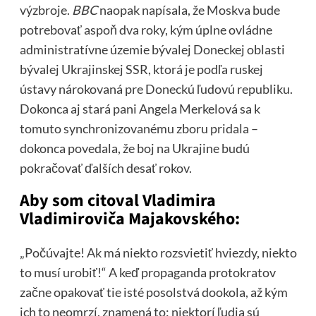
výzbroje.
BBC
naopak napísala, že Moskva bude
potrebovať aspoň dva roky, kým úplne ovládne
administratívne územie bývalej Doneckej oblasti
bývalej Ukrajinskej SSR, ktorá je podľa ruskej
ústavy nárokovaná pre Doneckú ľudovú republiku.
Dokonca aj stará pani Angela Merkelová sa k
tomuto synchronizovanému zboru pridala –
dokonca povedala, že boj na Ukrajine budú
pokračovať ďalších desať rokov.
Aby som citoval Vladimira
Vladimiroviča Majakovského:
„Počúvajte! Ak má niekto rozsvietiť hviezdy, niekto
to musí urobiť!“ A keď propaganda protokratov
začne opakovať tie isté posolstvá dookola, až kým
ich to neomrzí, znamená to: niektorí ľudia sú