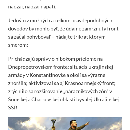
naozaj, naozaj napätí.
Jedným z možných a celkom pravdepodobných
dôvodov by mohlo byť, že údajne zamrznutý front
sa začal pohybovať – hádajte trikrát ktorým
smerom:
Prichádzajú správy o hlbokom prielome na
Dnepropetrovskom fronte; situácia ukrajinskej
armády v Konstantinovke a okolí sa výrazne
zhoršila; aktivizoval sa aj Krasnoarmejský front;
zrýchlilo sa rozširovanie „nárazníkových zón“ v
Sumskej a Charkovskej oblasti bývalej Ukrajinskej
SSR.