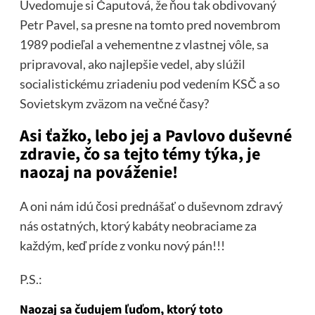
Uvedomuje si Čaputová, že ňou tak obdivovaný
Petr Pavel, sa presne na tomto pred novembrom
1989 podieľal a vehementne z vlastnej vôle, sa
pripravoval, ako najlepšie vedel, aby slúžil
socialistickému zriadeniu pod vedením KSČ a so
Sovietskym zväzom na večné časy?
Asi ťažko, lebo jej a Pavlovo duševné
zdravie, čo sa tejto témy týka, je
naozaj na pováženie!
A oni nám idú čosi prednášať o duševnom zdravý
nás ostatných, ktorý kabáty neobraciame za
každým, keď príde z vonku nový pán!!!
P.S.:
Naozaj sa čudujem ľuďom, ktorý toto