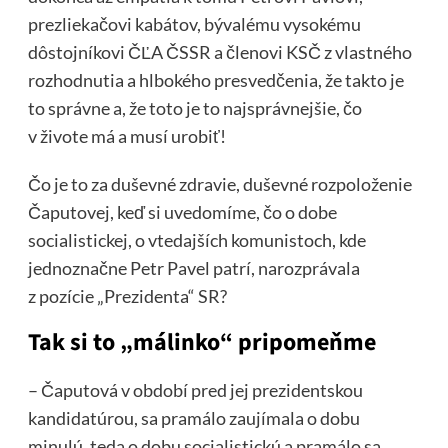
prezliekačovi kabátov, bývalému vysokému
dôstojníkovi ČĽA ČSSR a členovi KSČ z vlastného
rozhodnutia a hlbokého presvedčenia, že takto je
to správne a, že toto je to najsprávnejšie, čo
v živote má a musí urobiť!
Čo je to za duševné zdravie, duševné rozpoloženie
Čaputovej, keď si uvedomíme, čo o dobe
socialistickej, o vtedajších komunistoch, kde
jednoznačne Petr Pavel patrí, narozprávala
z pozície „Prezidenta“ SR?
Tak si to „málinko“ pripomeňme
– Čaputová v období pred jej prezidentskou
kandidatúrou, sa pramálo zaujímala o dobu
minulú, teda o dobu socialistickú a pramálo sa