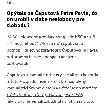
Fíha.
Opýtala sa Čaputová Petra Pavla, čo
on urobil v dobe neslobody pre
slobodu?
„Veľa“ – slobodne a oddane vstúpil do KSČ a slúžil
režimu „slobody“! Ale idem ďalej, aby sme
pochopili duševné zdravie ako Čaputovej, aj Pavla,
o ktorom sa tak verejne spolu nedávno
pozhovárali.
Čaputová o komunistoch z éry socializmu hovorila
aj toto – „…padol režim, ktorý bol nastolený
komunistickým prevratom a
udržal sa pri moci len
vďaka tankom, ktoré prišli v auguste 1968
…, …
nikdy by sme nemali zabudnúť na fakt, že na toto