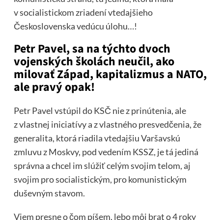
v socialistickom zriadení vtedajšieho
Československa vedúcu úlohu…!
Petr Pavel, sa na týchto dvoch
vojenských školách neučil, ako
milovať Západ, kapitalizmus a NATO,
ale pravý opak!
Petr Pavel vstúpil do KSČ nie z prinútenia, ale
z vlastnej iniciatívy a z vlastného presvedčenia, že
generalita, ktorá riadila vtedajšiu Varšavskú
zmluvu z Moskvy, pod vedením KSSZ, je tá jediná
správna a chcel im slúžiť celým svojim telom, aj
svojim pro socialistickým, pro komunistickým
duševným stavom.
Viem presne o čom píšem, lebo môj brat o 4 roky