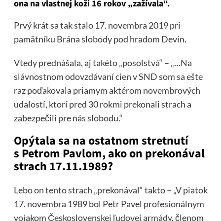
ona na vlastnej koži 16 rokov „zažívala“.
Prvý krát sa tak stalo 17. novembra 2019 pri
pamätníku Brána slobody pod hradom Devín.
Vtedy prednášala, aj takéto „posolstvá“ – „…Na
slávnostnom odovzdávaní cien v SND som sa ešte
raz poďakovala priamym aktérom novembrových
udalostí, ktorí pred 30 rokmi prekonali strach a
zabezpečili pre nás slobodu.“
Opýtala sa na ostatnom stretnutí
s Petrom Pavlom, ako on prekonával
strach 17.11.1989?
Lebo on tento strach „prekonával“ takto – „V piatok
17. novembra 1989 bol Petr Pavel profesionálnym
vojakom Československej ľudovej armády, členom