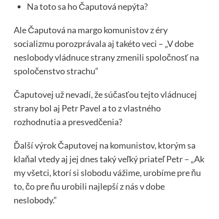
Na toto sa ho Čaputová nepýta?
Ale Čaputová na margo komunistov z éry
socializmu porozprávala aj takéto veci – „V dobe
neslobody vládnuce strany zmenili spoločnosť na
spoločenstvo strachu“
Čaputovej už nevadí, že súčasťou tejto vládnucej
strany bol aj Petr Pavel a to z vlastného
rozhodnutia a presvedčenia?
Ďalší výrok Čaputovej na komunistov, ktorým sa
klaňal vtedy aj jej dnes taký veľký priateľ Petr – „Ak
my všetci, ktorí si slobodu vážime, urobíme pre ňu
to, čo pre ňu urobili najlepší z nás v dobe
neslobody.“