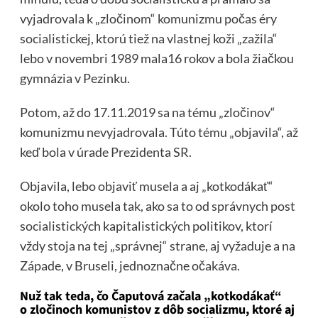
vyjadrovala k „zločinom“ komunizmu počas éry
socialistickej, ktorú tiež na vlastnej koži „zažila“
lebo v novembri 1989 mala16 rokov a bola žiačkou
gymnázia v Pezinku.
Potom, až do 17.11.2019 sa na tému „zločinov“
komunizmu nevyjadrovala. Túto tému „objavila“, až
keď bola v úrade Prezidenta SR.
Objavila, lebo objaviť musela a aj „kotkodákať“
okolo toho musela tak, ako sa to od správnych post
socialistických kapitalistických politikov, ktorí
vždy stoja na tej „správnej“ strane, aj vyžaduje a na
Západe, v Bruseli, jednoznačne očakáva.
Nuž tak teda, čo Čaputová začala „kotkodákať“
o zločinoch komunistov z dôb socializmu, ktoré aj