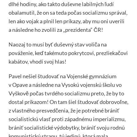
dlhé hodiny, ako takto duševne labilných ľudí
obalamutil, že on sa teda počas socializmu správal,
len ako vojak a plnil len príkazy, aby mu oni uverili
a následne ho zvolili za „prezidenta“ ČR!
Naozaj to musí byť duševný stav voliča na
pováženie, keď takémuto pokrytcovi, prezliekačovi
kabátov, vhodí svoj hlas!
Pavel nešiel študovať na Vojenské gymnázium
v Opave a následne na Vysokú vojenskú školu vo
Vyškově počas tvrdého socializmu preto, že by to
dostal príkazom! On tam šiel študovať dobrovoľne,
z vlastného presvedčenia, že je potrebné brániť
socialistickú vlasť proti západnému imperializmu,
brániť socialistické výdobytky, brániť svoju rodnú
komunistickú stranu, tú jedinú, ktorá mala