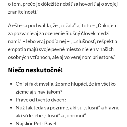
o tom, prečo je dôležité nebáť sa hovoriť aj o svojej
zraniteľnosti.“
A ešte sa pochválila, že „zožala“ aj toto – „Ďakujem
za pozvanie aj za ocenenie Slušný človek medzi
nami.“ – lebo vraj podľa nej – „…slušnosť, rešpekt a
empatia majú svoje pevné miesto nielen v našich
osobných vzťahoch, ale aj vo verejnom priestore.“
Niečo neskutočné!
Oni si fakt myslia, že sme hlupáci, že im všetko
zjeme aj s navijakom?
Práve od týchto dvoch?
Nuž tak teda sa pozrime, akí sú „slušní“ a hlavne
akí sú k sebe „slušní“ a „úprimní“.
Najskôr Petr Pavel.