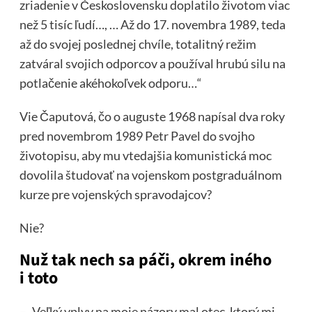
zriadenie v Československu doplatilo životom viac
než 5 tisíc ľudí…, … Až do 17. novembra 1989, teda
až do svojej poslednej chvíle, totalitný režim
zatváral svojich odporcov a používal hrubú silu na
potlačenie akéhokoľvek odporu…“
Vie Čaputová, čo o auguste 1968 napísal dva roky
pred novembrom 1989 Petr Pavel do svojho
životopisu, aby mu vtedajšia komunistická moc
dovolila študovať na vojenskom postgraduálnom
kurze pre vojenských spravodajcov?
Nie?
Nuž tak nech sa páči, okrem iného
i toto
– „Veľký vplyv na moje názory mal otec, ktorý mi