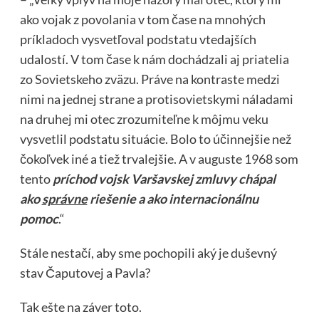
ako vojak z povolania v tom čase na mnohých
príkladoch vysvetľoval podstatu vtedajších
udalostí. V tom čase k nám dochádzali aj priatelia
zo Sovietskeho zväzu. Práve na kontraste medzi
nimi na jednej strane a protisovietskymi náladami
na druhej mi otec zrozumiteľne k môjmu veku
vysvetlil podstatu situácie. Bolo to účinnejšie než
čokoľvek iné a tiež trvalejšie. A v auguste 1968 som
tento
príchod vojsk Varšavskej zmluvy chápal
ako
správne
riešenie a ako internacionálnu
pomoc
.“
Stále nestačí, aby sme pochopili aký je duševný
stav Čaputovej a Pavla?
Tak ešte na záver toto.