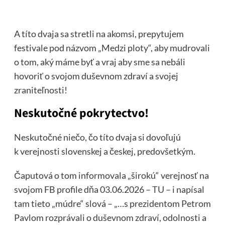
A títo dvaja sa stretli na akomsi, prepytujem
festivale pod názvom „Medzi ploty“, aby mudrovali
o tom, aký máme byť a vraj aby sme sa nebáli
hovoriť o svojom duševnom zdraví a svojej
zraniteľnosti!
Neskutočné pokrytectvo!
Neskutočné niečo, čo títo dvaja si dovoľujú
k verejnosti slovenskej a českej, predovšetkým.
Čaputová o tom informovala „širokú“ verejnosť na
svojom FB profile dňa 03.06.2026 –
TU
– i napísal
tam tieto „múdre“ slová – „…s prezidentom Petrom
Pavlom rozprávali o duševnom zdraví, odolnosti a