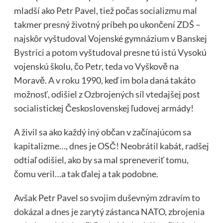
mladší ako Petr Pavel, tiež počas socializmu mal
takmer presný životný príbeh po ukončení ZDŠ –
najskôr vyštudoval Vojenské gymnázium v Banskej
Bystrici a potom vyštudoval presne tú istú Vysokú
vojenskú školu, čo Petr, teda vo Vyškově na
Moravě. A v roku 1990, keď im bola daná takáto
možnosť, odišiel z Ozbrojených síl vtedajšej post
socialistickej Československej ľudovej armády!
A živil sa ako každý iný občan v začínajúcom sa
kapitalizme…, dnes je OSČ! Neobrátil kabát, radšej
odtiaľ odišiel, ako by sa mal spreneveriť tomu,
čomu veril…a tak ďalej a tak podobne.
Avšak Petr Pavel so svojim duševným zdravím to
dokázal a dnes je zarytý zástanca NATO, zbrojenia