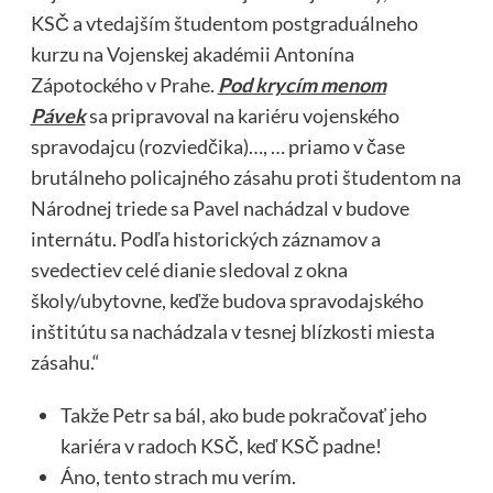
KSČ a vtedajším študentom postgraduálneho
kurzu na Vojenskej akadémii Antonína
Zápotockého v Prahe.
Pod krycím menom
Pávek
sa pripravoval na kariéru vojenského
spravodajcu (rozviedčika)…, … priamo v čase
brutálneho policajného zásahu proti študentom na
Národnej triede sa Pavel nachádzal v budove
internátu. Podľa historických záznamov a
svedectiev celé dianie sledoval z okna
školy/ubytovne, keďže budova spravodajského
inštitútu sa nachádzala v tesnej blízkosti miesta
zásahu.“
Takže Petr sa bál, ako bude pokračovať jeho
kariéra v radoch KSČ, keď KSČ padne!
Áno, tento strach mu verím.