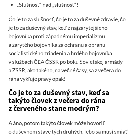
„Slušnosť“ nad „slušnosť“!
Čo je to za slušnosť, čo je to za duševné zdravie, čo
je to za duševný stav, keď z najzarytejšieho
bojovníka proti západnému imperializmu
a zarytého bojovníka za ochranu a obranu
socialistického zriadenia a hrdého bojovníka
v službách ČĽA ČSSR po boku Sovietskej armády
a ZSSR, ako takého, na večné časy, sa z večera do
rána vykľuje pravý opak!
Čo je to za duševný stav, keď sa
takýto človek z večera do rána
z červeného stane modrým?
A áno, potom takýto človek môže hovoriť
o duševnom stave tých druhých, lebo sa musí smiať