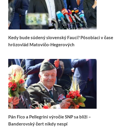
Kedy bude súdený slovenský Fauci? Pôsobiaci v čase
hrôzovlád Matovičo-Hegerových
Pán Fico a Pellegrini výročie SNP sa blíži –
Banderovský čert nikdy nespí