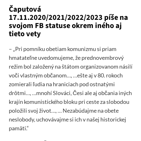
Čaputová
17.11.2020/2021/2022/2023 píše na
svojom FB statuse okrem iného aj
tieto vety
– „Pri pomníku obetiam komunizmu si priam
hmatateľne uvedomujeme, že prednovembrový
režim bol založený na štátom organizovanom násilí
voči vlastným občanom…, …ešte aj v 80. rokoch
zomierali ľudia na hraniciach pod ostnatými
drôtmi…, …mnohí Slováci, Česi ale aj občania iných
krajín komunistického bloku pri ceste za slobodou
položili svoj život…, … Nezabúdajme na obete
neslobody, uchovávajme si ich v našej historickej
pamäti.“