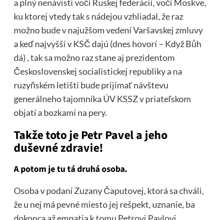
a plný nenávisti voči Ruskej federácií, voči Moskve,
ku ktorej vtedy tak s nádejou vzhliadal, že raz
možno bude v najužšom vedení Varšavskej zmluvy
a keď najvyšší v KSČ dajú (dnes hovorí – Když Bůh
dá) , tak sa možno raz stane aj prezidentom
Československej socialistickej republiky a na
ruzyňském letišti bude prijímať návštevu
generálneho tajomníka ÚV KSSZ v priateľskom
objatí a bozkami na pery.
Takže toto je Petr Pavel a jeho
duševné zdravie!
A potom je tu tá druhá osoba.
Osoba v podaní Zuzany Čaputovej, ktorá sa chváli,
že u nej má pevné miesto jej rešpekt, uznanie, ba
dokonca až empatia k tomu Petrovi Pavlovi,