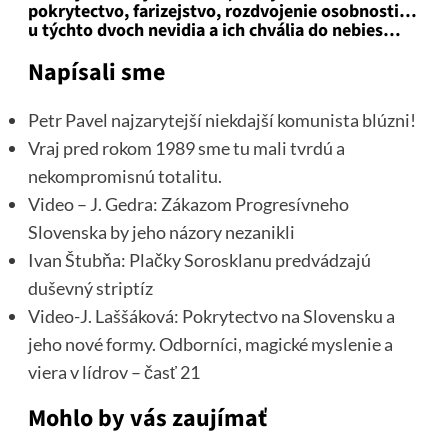
pokrytectvo, farizejstvo, rozdvojenie osobnosti…
u týchto dvoch nevidia a ich chvália do nebies…
Napísali sme
Petr Pavel najzarytejší niekdajší komunista blúzni!
Vraj pred rokom 1989 sme tu mali tvrdú a
nekompromisnú totalitu.
Video – J. Gedra: Zákazom Progresívneho
Slovenska by jeho názory nezanikli
Ivan Štubňa: Plačky Sorosklanu predvádzajú
duševný striptíz
Video-J. Laššáková: Pokrytectvo na Slovensku a
jeho nové formy. Odborníci, magické myslenie a
viera v lídrov – časť 21
Mohlo by vás zaujímať