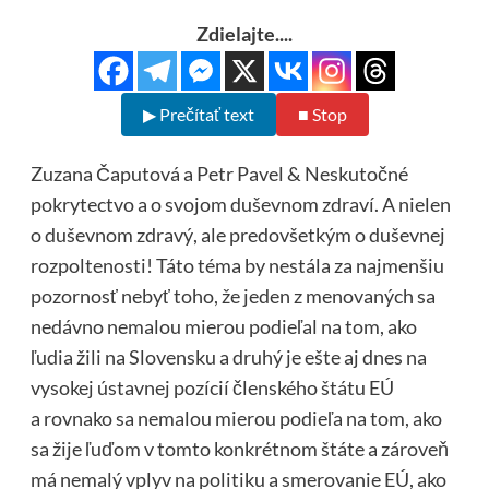
Zdielajte....
▶ Prečítať text
■ Stop
Zuzana Čaputová a Petr Pavel & Neskutočné
pokrytectvo a o svojom duševnom zdraví. A nielen
o duševnom zdravý, ale predovšetkým o duševnej
rozpoltenosti! Táto téma by nestála za najmenšiu
pozornosť nebyť toho, že jeden z menovaných sa
nedávno nemalou mierou podieľal na tom, ako
ľudia žili na Slovensku a druhý je ešte aj dnes na
vysokej ústavnej pozícií členského štátu EÚ
a rovnako sa nemalou mierou podieľa na tom, ako
sa žije ľuďom v tomto konkrétnom štáte a zároveň
má nemalý vplyv na politiku a smerovanie EÚ, ako