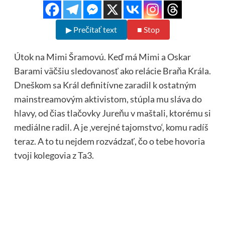
▶ Prečítať text
■ Stop
Útok na Mimi Šramovú. Keď má Mimi a Oskar
Barami väčšiu sledovanosť ako relácie Braňa Krála.
Dneškom sa Král definitívne zaradil k ostatným
mainstreamovým aktivistom, stúpla mu sláva do
hlavy, od čias tlačovky Jureňu v maštali, ktorému si
mediálne radil. A je ‚verejné tajomstvo‘, komu radíš
teraz. A to tu nejdem rozvádzať, čo o tebe hovoria
tvoji kolegovia z Ta3.