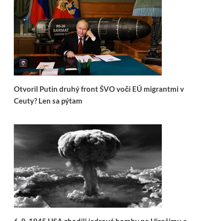
Otvoril Putin druhý front ŠVO voči EÚ migrantmi v
Ceuty? Len sa pýtam