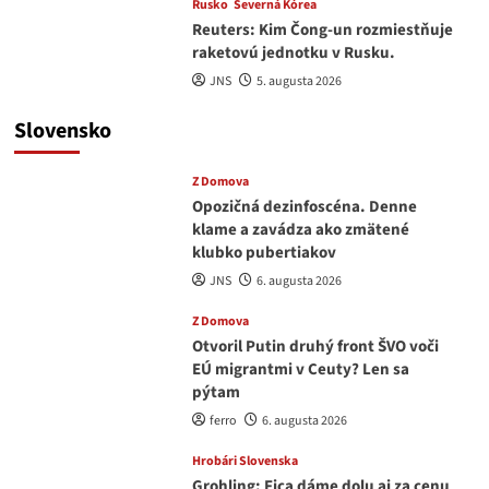
Rusko
Severná Kórea
Reuters: Kim Čong-un rozmiestňuje
raketovú jednotku v Rusku.
JNS
5. augusta 2026
Slovensko
Z Domova
Opozičná dezinfoscéna. Denne
klame a zavádza ako zmätené
klubko pubertiakov
JNS
6. augusta 2026
Z Domova
Otvoril Putin druhý front ŠVO voči
EÚ migrantmi v Ceuty? Len sa
pýtam
ferro
6. augusta 2026
Hrobári Slovenska
Grohling: Fica dáme dolu aj za cenu