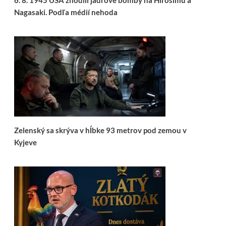
6. 8. 1945 USA zhodili jadrové bomby na Hirošimu a
Nagasaki. Podľa médií nehoda
Zelenský sa skrýva v hĺbke 93 metrov pod zemou v
Kyjeve