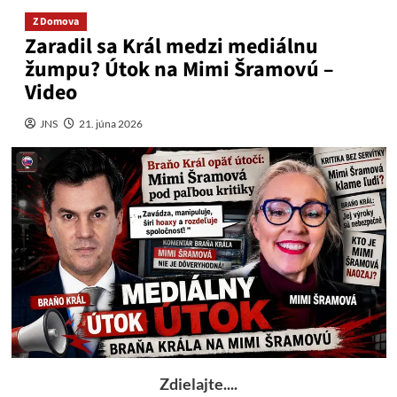
Z Domova
Zaradil sa Král medzi mediálnu
žumpu? Útok na Mimi Šramovú –
Video
JNS
21. júna 2026
Zdielajte....