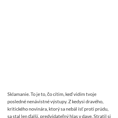
Sklamanie. To je to, čo cítim, keď vidím tvoje
posledné nenávistné výstupy. Z kedysi dravého,
kritického novinára, ktorý sa nebál ísť proti prúdu,
sa stal len ďalší, predvídateľný hlas v dave. Stratil si