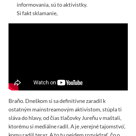
informovania, sú to aktivistky.
Si fakt sklamanie,
Braňo. Dneškom si sa definitívne zaradil k
ostatným mainstreamovým aktivistom, stúpla ti
sláva do hlavy, od čias tlačovky Jureňu v maštali,
ktorému si mediálne radil. A je ‚verejné tajomstvo‘,
komu radíš teraz. A to tu nejdem rozvádzať, čo o