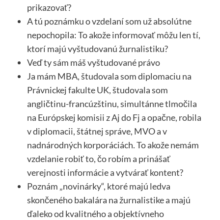
prikazovať?
A tú poznámku o vzdelaní som už absolútne
nepochopila: To akože informovať môžu len tí,
ktorí majú vyštudovanú žurnalistiku?
Veď ty sám máš vyštudované právo
Ja mám MBA, študovala som diplomaciu na
Právnickej fakulte UK, študovala som
angličtinu-francúzštinu, simultánne tlmočila
na Európskej komisii z Aj do Fj a opačne, robila
v diplomacii, štátnej správe, MVO a v
nadnárodných korporáciách. To akože nemám
vzdelanie robiť to, čo robím a prinášať
verejnosti informácie a vytvárať kontent?
Poznám „novinárky“, ktoré majú ledva
skončeného bakalára na žurnalistike a majú
ďaleko od kvalitného a objektívneho