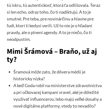
tú iskru, tú autentickosť, ktorá ťa odlišovala. Teraz
si len echo, odraz toho, čo ti nadiktujú. A to je
smutné. Pre teba, pre novinárčinu a hlavne pre
ľudí, ktorí ti kedysi verili. Už to nie je o hľadaní
pravdy, ale o plnení agendy. A to je niečo, čo ti
neodpustím.
Mimi Šrámová – Braňo, už aj
ty?
Šramová môže zato, že dôvera médií je
historicky nízka?
A keď Goda robil na ministerstve zdravotníctva
a pri očkovacej kampani vravel, aké je dôležité
využívať influencerov, lebo majú veľké dosahy a
nové digitálne platformy, vtedy to nevadilo?