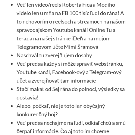
Veď len video/reels Roberta Fica a Módího
videlo len u mňa na FB 100 tisíc ľudí do rána! A
to nehovorím o reelsoch a streamoch na našom
spravodajskom Youtube kanáli Online Tu a
teraz a na našej stránke iDeň a na mojom
Telegramovom účte Mimi Šramová
Naschvál tu zverejňujem dosahy
Veď predsa každý si môže spraviť webstránku,
Youtube kanál, Facebook-ový a Telegram-ový
účet a zverejňovať tam informácie
Stačí makať od 5ej rána do polnoci, výsledky sa
dostavia!
Alebo, počkať, nie je toto len obyčajný
konkurenčný boj?
Veď predsa nechajme na ľudí, odkiaľ chcú a smú
čerpať informácie. Čo aj toto im chceme