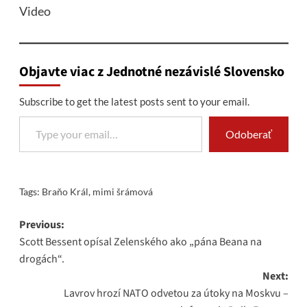
Video
Objavte viac z Jednotné nezávislé Slovensko
Subscribe to get the latest posts sent to your email.
Type your email…
Odoberať
Tags:
Braňo Král
,
mimi šrámová
Post
Previous:
Scott Bessent opísal Zelenského ako „pána Beana na
navigation
drogách“.
Next:
Lavrov hrozí NATO odvetou za útoky na Moskvu –