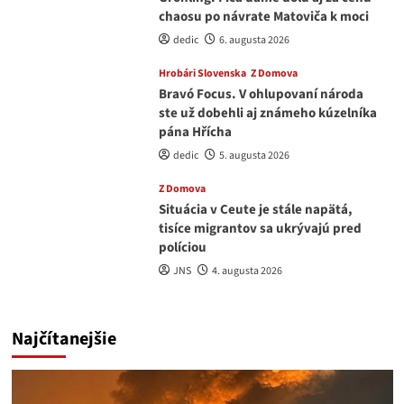
chaosu po návrate Matoviča k moci
dedic
6. augusta 2026
Hrobári Slovenska
Z Domova
Bravó Focus. V ohlupovaní národa
ste už dobehli aj známeho kúzelníka
pána Hřícha
dedic
5. augusta 2026
Z Domova
Situácia v Ceute je stále napätá,
tisíce migrantov sa ukrývajú pred
políciou
JNS
4. augusta 2026
Najčítanejšie