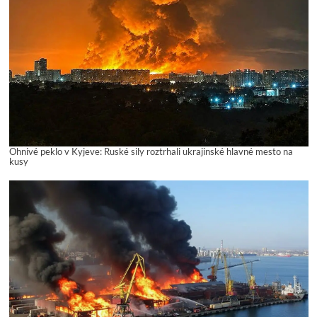
Ohnivé peklo v Kyjeve: Ruské sily roztrhali ukrajinské hlavné mesto na
kusy