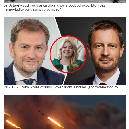
Je Ústavný súd - ochranca oligarchov a podvodníkov, ktorí cez
mimovládky perú špinavé peniaze?
2020 - 23 roky, ktoré otriasli Slovenskom: Dodnes ignorované zločiny