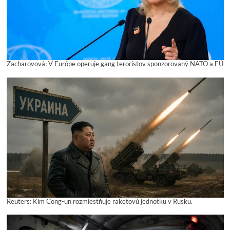
Zacharovová: V Európe operuje gang teroristov sponzorovaný NATO a EÚ
Reuters: Kim Čong-un rozmiestňuje raketovú jednotku v Rusku.