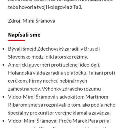
tebe hovoria tvoji kolegovia z Ta3.
Zdroj:
Mimi Šrámová
Napísali sme
Bývali šmejd Zdechovský zaradil v Bruseli
Slovensko medzi diktátorské režimy.
Americkí guvernéri proti zelenej ideológii.
Holandská vláda zaradila spiatočku. Taliani proti
cvrčkom. Firmy nechcú nebinárnych
zamestnancov. Výhonky zdravého rozumu
Video-Mimi Šrámová s advokátom Martinom
Ribárom sme sa rozprávali o tom, ako podľa neho
špeciálny prokurátor verejne klamal a zavádzal
Video- Mimi Šrámová: Prečo Marek Para prijal