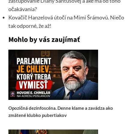
zastupovanie Diany Santusovej a aké má od toho
očakávania?
Kovačič Hanzelová útočí na Mimi Šrámovú. Niečo
tak odporné, že až!
Mohlo by vás zaujímať
Opozičná dezinfoscéna. Denne klame a zavádza ako
zmätené klubko pubertiakov