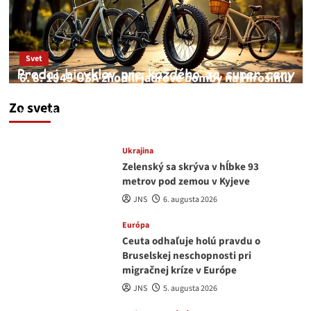
Svet
6. 8. 1945 USA zhodili jadrové bomby na Hirošimu
a Nagasaki. Podľa médií nehoda
Zo sveta
JNS
6. augusta 2026
Ukrajina
Zelenský sa skrýva v hĺbke 93
metrov pod zemou v Kyjeve
JNS
6. augusta 2026
Európa
Ceuta odhaľuje holú pravdu o
Bruselskej neschopnosti pri
migračnej kríze v Európe
JNS
5. augusta 2026