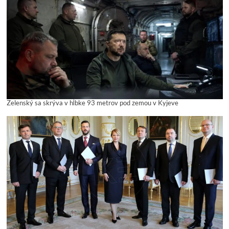
Zelenský sa skrýva v hĺbke 93 metrov pod zemou v Kyjeve