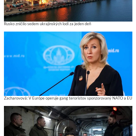
Rusko zničilo sedem ukrajinských lodí za jeden deň
Zacharovová: V Európe operuje gang teroristov sponzorovaný NATO a EÚ