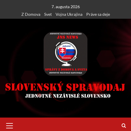
Skip
7. augusta 2026
to
Z Domova
Svet
Vojna Ukrajina
Práve sa deje
content
Primary
Menu