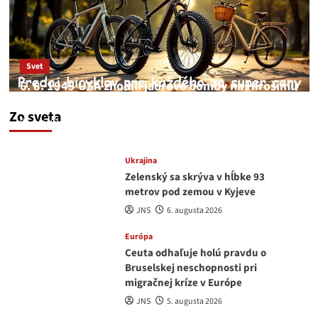
Svet
6. 8. 1945 USA zhodili jadrové bomby na Hirošimu
a Nagasaki. Podľa médií nehoda
Zo sveta
JNS
6. augusta 2026
Ukrajina
Zelenský sa skrýva v hĺbke 93
metrov pod zemou v Kyjeve
JNS
6. augusta 2026
Európa
Ceuta odhaľuje holú pravdu o
Bruselskej neschopnosti pri
migračnej kríze v Európe
JNS
5. augusta 2026