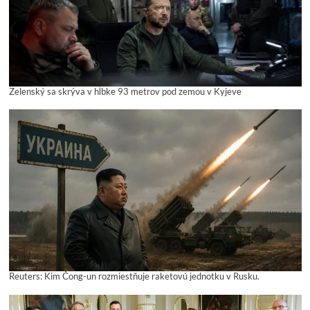
Zelenský sa skrýva v hĺbke 93 metrov pod zemou v Kyjeve
Reuters: Kim Čong-un rozmiestňuje raketovú jednotku v Rusku.