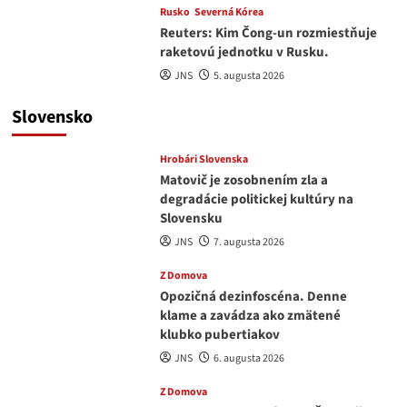
Rusko
Severná Kórea
Reuters: Kim Čong-un rozmiestňuje
raketovú jednotku v Rusku.
JNS
5. augusta 2026
Slovensko
Hrobári Slovenska
Matovič je zosobnením zla a
degradácie politickej kultúry na
Slovensku
JNS
7. augusta 2026
Z Domova
Opozičná dezinfoscéna. Denne
klame a zavádza ako zmätené
klubko pubertiakov
JNS
6. augusta 2026
Z Domova