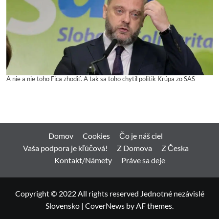
A nie a nie toho Fica zhodiť. A tak sa toho chytil politik Krúpa zo SAS
Domov
Cookies
Čo je náš ciel
Vaša podpora je kľúčová!
Z Domova
Z Česka
Kontakt/Námety
Práve sa deje
Copyright © 2022 All rights reserved Jednotné nezávislé
Slovensko
|
CoverNews
by AF themes.