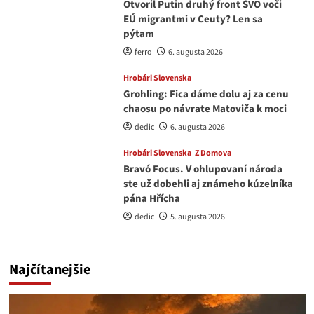
Otvoril Putin druhý front ŠVO voči
EÚ migrantmi v Ceuty? Len sa
pýtam
ferro
6. augusta 2026
Hrobári Slovenska
Grohling: Fica dáme dolu aj za cenu
chaosu po návrate Matoviča k moci
dedic
6. augusta 2026
Hrobári Slovenska
Z Domova
Bravó Focus. V ohlupovaní národa
ste už dobehli aj známeho kúzelníka
pána Hřícha
dedic
5. augusta 2026
Najčítanejšie