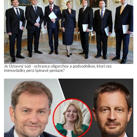
Je Ústavný súd - ochranca oligarchov a podvodníkov, ktorí cez
mimovládky perú špinavé peniaze?