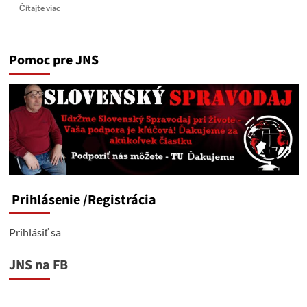
Read
Čítajte viac
more
about
Najvyšší
Pomoc pre JNS
súd
potvrdil,
že
v
prípade
atentátu
na
premiéra
išlo
o
teroristický
Prihlásenie
/Registrácia
útok.
Prihlásiť sa
JNS na FB