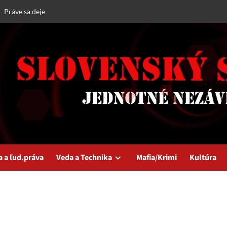
Práve sa deje
a a ľud.práva
Veda a Technika
Mafia/Krimi
Kultúra