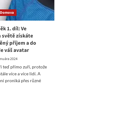
 Domova
k 1. díl: Ve
 světě získáte
ný příjem a do
e váš avatar
januára 2024
i teď přímo zuří, protože
tále více a více lidí. A
ní proniká přes různé
ad
re
ut
er
něk