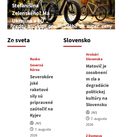
Stefanišina
Zelenského? Má
Ukrajina a EU
korupciu v krvi?
JNS
Zo sveta
Slovensko
7. augusta 2026
Hrobári
Rusko
Slovenska
Severná
Matovič je
Kórea
zosobnení
Severokóre
m zla a
jské
degradácie
raketové
politickej
sily sú
kultúry na
pripravené
Slovensku
zaútočiť na
JNS
Kyjev
7. augusta
JNS
2026
7. augusta
2026
Z Domova