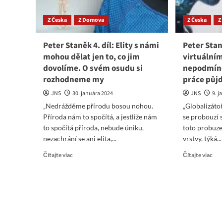
Z Česka
Z Domova
Z Česka
Z
Peter Staněk 4. díl: Elity s námi
Peter Staně
mohou dělat jen to, co jim
virtuálním
dovolíme. O svém osudu si
nepodmíně
rozhodneme my
práce půjd
JNS
30. januára 2024
JNS
9. 
„Nedrážděme přírodu bosou nohou.
„Globalizátoř
Příroda nám to spočítá, a jestliže nám
se probouzí s
to spočítá příroda, nebude úniku,
toto probuze
nezachrání se ani elita,...
vrstvy, týká...
Read
Re
Čítajte viac
Čítajte viac
more
mo
about
abo
Peter
Pet
Staněk
Sta
4.
1.
díl:
díl:
Elity
Ve