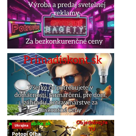
Ukrajina
Potopí Oľha