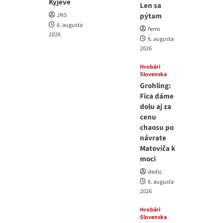
Kyjeve
Len sa
JNS
pýtam
6. augusta
ferro
2026
6. augusta
2026
Hrobári
Slovenska
Grohling:
Fica dáme
dolu aj za
cenu
chaosu po
návrate
Matoviča k
moci
dedic
6. augusta
2026
Hrobári
Slovenska