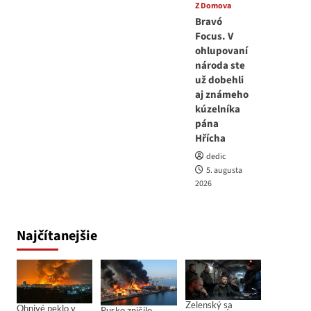
Z Domova
Bravó
Focus. V
ohlupovaní
národa ste
už dobehli
aj známeho
kúzelníka
pána
Hřícha
dedic
5. augusta
2026
Najčítanejšie
Zelenský sa
Ohnivé peklo v
Rusko zničilo