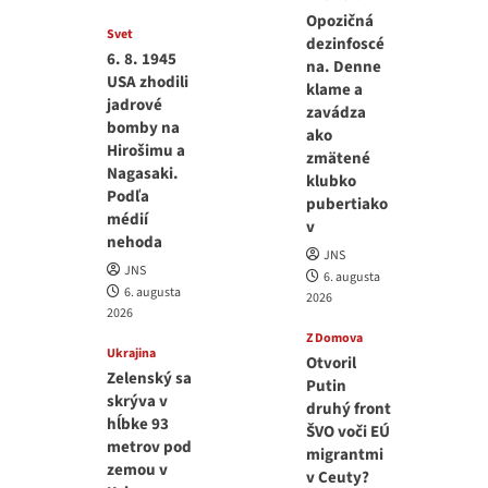
Opozičná
Svet
dezinfoscé
6. 8. 1945
na. Denne
USA zhodili
klame a
jadrové
zavádza
bomby na
ako
Hirošimu a
zmätené
Nagasaki.
klubko
Podľa
pubertiako
médií
v
nehoda
JNS
JNS
6. augusta
6. augusta
2026
2026
Z Domova
Ukrajina
Otvoril
Zelenský sa
Putin
skrýva v
druhý front
hĺbke 93
ŠVO voči EÚ
metrov pod
migrantmi
zemou v
v Ceuty?