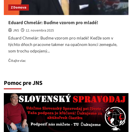
Z Domova
Eduard Chmelár: Buďme vzorom pro mladé!
JNS
12. novembra 2025
Eduard Chmelár: Buďme vzorom pro mladé! Keďže som v
týchto dňoch pracovne takmer na opačnom konci zemegule,
som trochu odpojený...
Read
Čítajte viac
more
about
Eduard
Pomoc pre JNS
Chmelár:
Buďme
vzorom
pro
mladé!