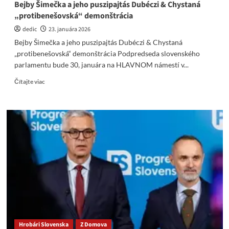
Bejby Šimečka a jeho puszipajtás Dubéczi & Chystaná
„protibenešovská“ demonštrácia
dedic
23. januára 2026
Bejby Šimečka a jeho puszipajtás Dubéczi & Chystaná
„protibenešovská“ demonštrácia Podpredseda slovenského
parlamentu bude 30, januára na HLAVNOM námestí v...
Read
Čítajte viac
more
about
Bejby
Šimečka
a
jeho
puszipajtás
Dubéczi
&
Chystaná
„protibenešovská“
demonštrácia
Hrobári Slovenska
Z Domova