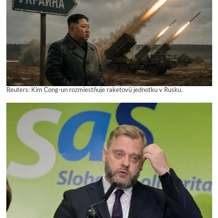
Reuters: Kim Čong-un rozmiestňuje raketovú jednotku v Rusku.