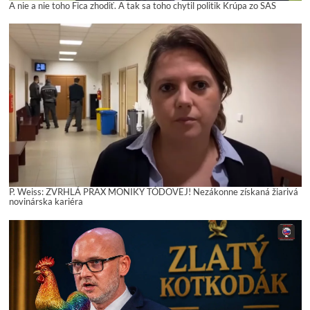
A nie a nie toho Fica zhodiť. A tak sa toho chytil politik Krúpa zo SAS
P. Weiss: ZVRHLÁ PRAX MONIKY TÓDOVEJ! Nezákonne získaná žiarivá
novinárska kariéra