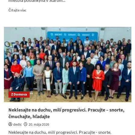
miestna poslankyňa v Starom...
Read
Čítajte viac
more
about
Dana
Kleinert
z
PS
–
Desivý
náčrt
progresívneho
hlupáctva
Z Domova
Neklesajte na duchu, milí progresívci. Pracujte – snorte,
čmuchajte, hľadajte
dedic
20. mája 2026
Neklesajte na duchu, milí progresívci. Pracujte - snorte,