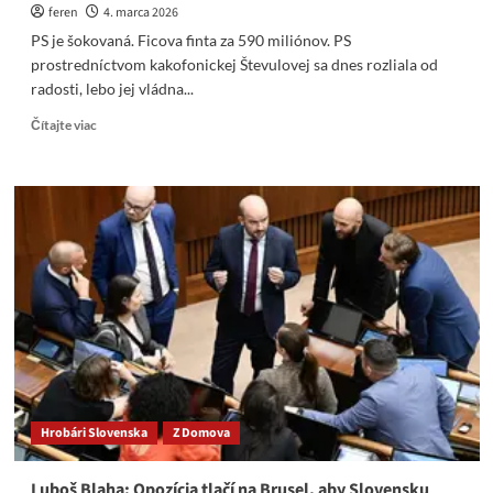
feren
4. marca 2026
PS je šokovaná. Ficova finta za 590 miliónov. PS
prostredníctvom kakofonickej Števulovej sa dnes rozliala od
radosti, lebo jej vládna...
Read
Čítajte viac
more
about
PS
je
šokovaná.
Ficova
finta
za
590
miliónov.
Hrobári Slovenska
Z Domova
Luboš Blaha: Opozícia tlačí na Brusel, aby Slovensku