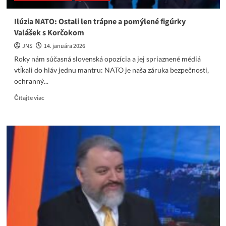
Ilúzia NATO: Ostali len trápne a pomýlené figúrky
Valášek s Korčokom
JNS
14. januára 2026
Roky nám súčasná slovenská opozícia a jej spriaznené médiá
vtĺkali do hláv jednu mantru: NATO je naša záruka bezpečnosti,
ochranný...
Read
Čítajte viac
more
about
Ilúzia
NATO:
Ostali
len
trápne
a
pomýlené
figúrky
Valášek
s
Korčokom