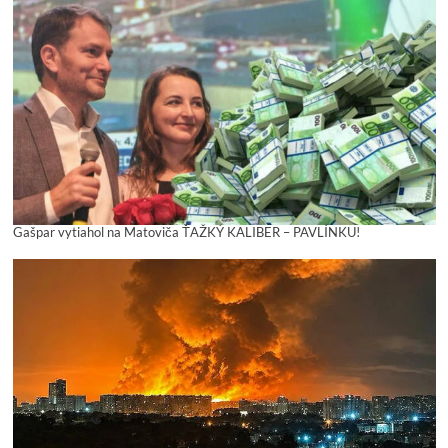
Gašpar vytiahol na Matoviča ŤAŽKÝ KALIBER – PAVLÍNKU!