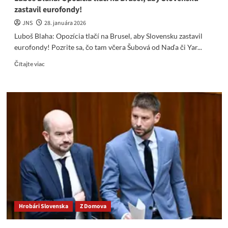
zastavil eurofondy!
JNS
28. januára 2026
Luboš Blaha: Opozícia tlačí na Brusel, aby Slovensku zastavil
eurofondy! Pozrite sa, čo tam včera Šubová od Naďa či Yar...
Read
Čítajte viac
more
about
Luboš
Blaha:
Opozícia
tlačí
na
Brusel,
aby
Slovensku
zastavil
eurofondy!
Hrobári Slovenska
Z Domova