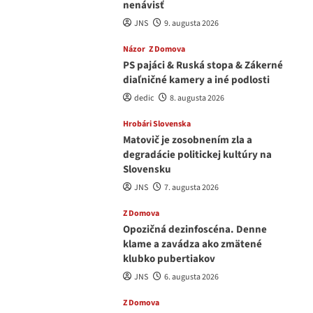
nenávisť
JNS
9. augusta 2026
Názor
Z Domova
PS pajáci & Ruská stopa & Zákerné
diaľničné kamery a iné podlosti
dedic
8. augusta 2026
Hrobári Slovenska
Matovič je zosobnením zla a
degradácie politickej kultúry na
Slovensku
JNS
7. augusta 2026
Z Domova
Opozičná dezinfoscéna. Denne
klame a zavádza ako zmätené
klubko pubertiakov
JNS
6. augusta 2026
Z Domova