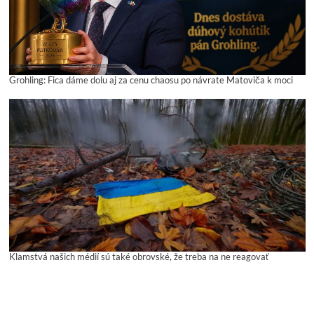
Grohling: Fica dáme dolu aj za cenu chaosu po návrate Matoviča k moci
Klamstvá našich médií sú také obrovské, že treba na ne reagovať