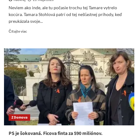
Neviem ako inde, ale tu počasie trochu tej Tamare vytrelo
kocúra. Tamara Stohlová patrí od tej nešťastnej príhody, keď
preukázala svoje...
Read
Čítajte viac
more
about
Neviem
ako
inde,
ale
tu
počasie
trochu
tej
Tamare
vytrelo
kocúra
Z Domova
PS je šokovaná. Ficova finta za 590 miliónov.