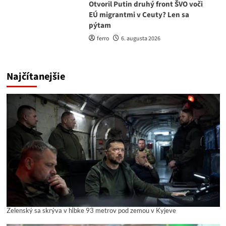
Otvoril Putin druhý front ŠVO voči
EÚ migrantmi v Ceuty? Len sa
pýtam
ferro
6. augusta 2026
Najčítanejšie
Zelenský sa skrýva v hĺbke 93 metrov pod zemou v Kyjeve