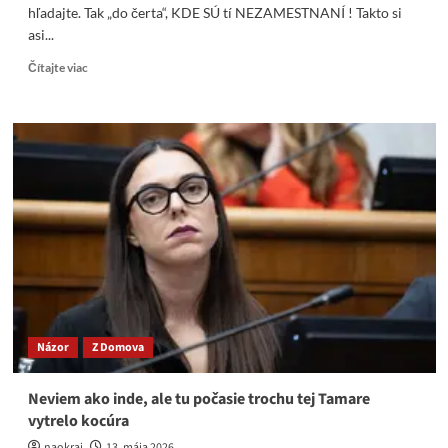
hľadajte. Tak „do čerta“, KDE SÚ tí NEZAMESTNANÍ ! Takto si
asi...
Read
Čítajte viac
more
about
Neklesajte
na
duchu,
milí
progresívci.
Pracujte
–
snorte,
čmuchajte,
hľadajte
Názor
Z Domova
Neviem ako inde, ale tu počasie trochu tej Tamare
vytrelo kocúra
naokraj
13. mája 2026