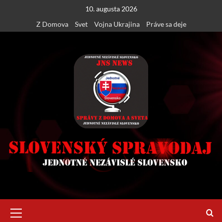
Skip
10. augusta 2026
to
Z Domova
Svet
Vojna Ukrajina
Práve sa deje
content
Primary
Menu