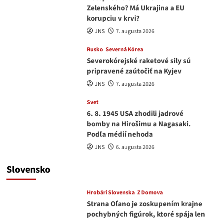
Zelenského? Má Ukrajina a EU
korupciu v krvi?
JNS
7. augusta 2026
Rusko
Severná Kórea
Severokórejské raketové sily sú
pripravené zaútočiť na Kyjev
JNS
7. augusta 2026
Svet
6. 8. 1945 USA zhodili jadrové
bomby na Hirošimu a Nagasaki.
Podľa médií nehoda
JNS
6. augusta 2026
Slovensko
Hrobári Slovenska
Z Domova
Strana Oľano je zoskupením krajne
pochybných figúrok, ktoré spája len