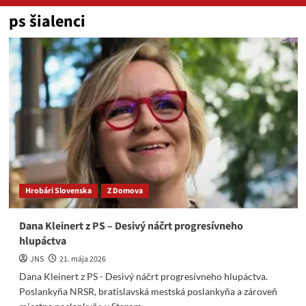
ps šialenci
Hrobári Slovenska
Z Domova
Dana Kleinert z PS – Desivý náčrt progresívneho
hlupáctva
JNS
21. mája 2026
Dana Kleinert z PS - Desivý náčrt progresívneho hlupáctva.
Poslankyňa NRSR, bratislavská mestská poslankyňa a zároveň