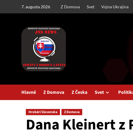
Skip
7. augusta 2026
Z Domova
Svet
Vojna Ukrajina
to
content
Hlavné
Z Domova
Z Česka
Svet
Politik
Hrobári Slovenska
Z Domova
Dana Kleinert z 