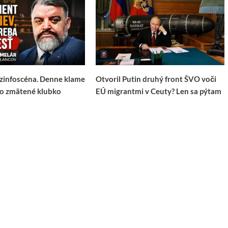
zinfoscéna. Denne klame
Otvoril Putin druhý front ŠVO voči
ko zmätené klubko
EÚ migrantmi v Ceuty? Len sa pýtam