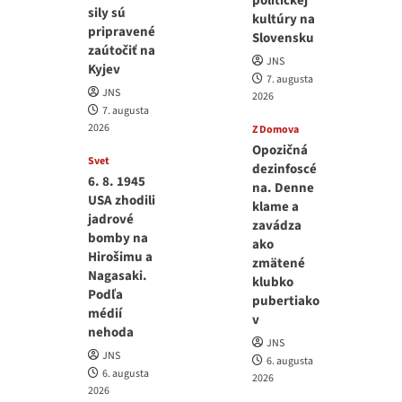
politickej
sily sú
kultúry na
pripravené
Slovensku
zaútočiť na
JNS
Kyjev
7. augusta
JNS
2026
7. augusta
2026
Z Domova
Opozičná
Svet
dezinfoscé
6. 8. 1945
na. Denne
USA zhodili
klame a
jadrové
zavádza
bomby na
ako
Hirošimu a
zmätené
Nagasaki.
klubko
Podľa
pubertiako
médií
v
nehoda
JNS
JNS
6. augusta
6. augusta
2026
2026