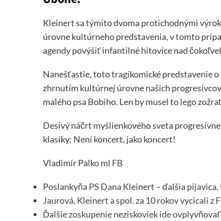
Kleinert sa týmito dvoma protichodnými výrok
úrovne kultúrneho predstavenia, v tomto prípad
agendy povýšiť infantilné hitovice nad čokoľve
Nanešťastie, toto tragikomické predstavenie o 
zhrnutím kultúrnej úrovne našich progresívcov
malého psa Bobiho. Len by musel to lego zožrať 
Desivý náčrt myšlienkového sveta progresívne
klasiky: Není koncert, jako koncert!
Vladimír Palko ml
FB
Poslankyňa PS Dana Kleinert – ďalšia pijavica, 
Jaurová, Kleinert a spol. za 10 rokov vycicali z
Ďalšie zoskupenie neziskoviek ide ovplyvňovať