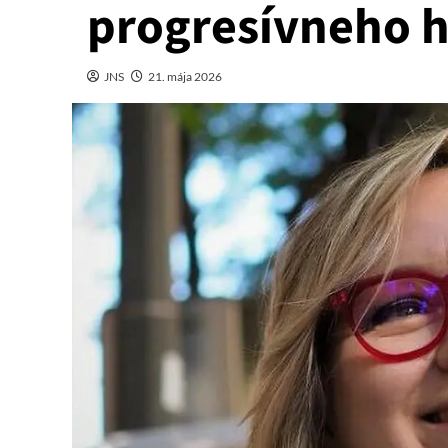
progresívneho h
JNS
21. mája 2026