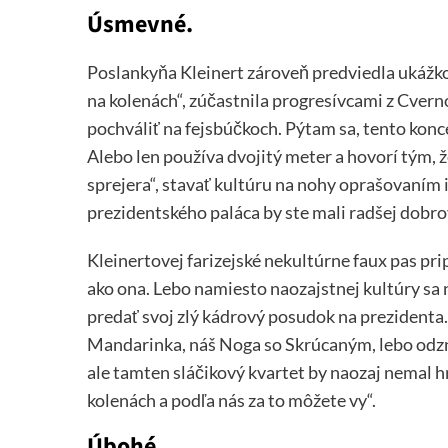
Úsmevné.
Poslankyňa Kleinert zároveň predviedla ukážkové 
na kolenách“, zúčastnila progresívcami z Cvern
pochváliť na fejsbúčkoch. Pýtam sa, tento konc
Alebo len používa dvojitý meter a hovorí tým, 
sprejera“, stavať kultúru na nohy oprašovaním 
prezidentského paláca by ste mali radšej dobro
Kleinertovej farizejské nekultúrne faux pas prip
ako ona. Lebo namiesto naozajstnej kultúry s
predať svoj zlý kádrový posudok na prezidenta. 
Mandarinka, náš Noga so Skrúcaným, lebo odz
ale tamten sláčikový kvartet by naozaj nemal h
kolenách a podľa nás za to môžete vy“.
Úbohé.