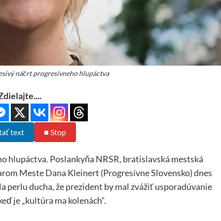
esivý náčrt progresívneho hlupáctva
Zdielajte....
tať text
■ Stop
eho hlupáctva. Poslankyňa NRSR, bratislavská mestská
arom Meste Dana Kleinert (Progresívne Slovensko) dnes
a perlu ducha, že prezident by mal zvážiť usporadúvanie
eď je „kultúra ma kolenách“.