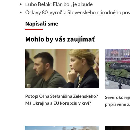
Ľubo Belák: Elán bol, je a bude
Oslavy 80. výročia Slovenského národného pov
Napísali sme
Mohlo by vás zaujímať
Potopí Oľha Stefanišina Zelenského?
Severokórejs
Má Ukrajina a EU korupciu v krvi?
pripravené z