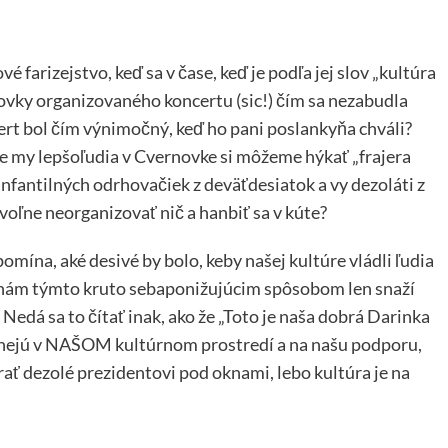
farizejstvo, keď sa v čase, keď je podľa jej slov „kultúra
ovky organizovaného koncertu (sic!) čím sa nezabudla
ert bol čím výnimočný, keď ho pani poslankyňa chváli?
že my lepšoľudia v Cvernovke si môžeme hýkať „frajera
infantilných odrhovačiek z deväťdesiatok a vy dezoláti z
voľne neorganizovať nič a hanbiť sa v kúte?
omína, aké desivé by bolo, keby našej kultúre vládli ľudia
a nám týmto kruto sebaponižujúcim spôsobom len snaží
Nedá sa to čítať inak, ako že „Toto je naša dobrá Darinka
nejú v NAŠOM kultúrnom prostredí a na našu podporu,
rať dezolé prezidentovi pod oknami, lebo kultúra je na