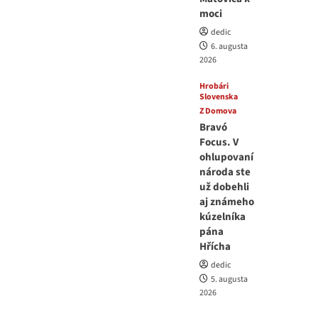
moci
dedic
6. augusta
2026
Hrobári
Slovenska
Z Domova
Bravó
Focus. V
ohlupovaní
národa ste
už dobehli
aj známeho
kúzelníka
pána
Hřícha
dedic
5. augusta
2026