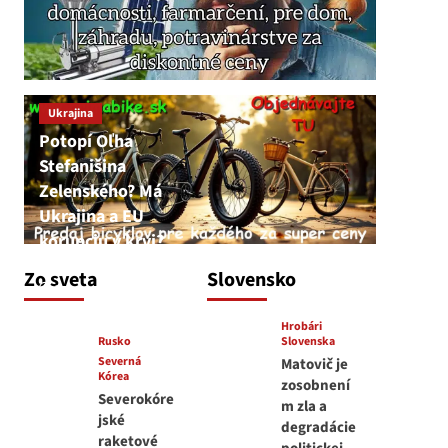
Ukrajina
Potopí Oľha
Stefanišina
Zelenského? Má
Ukrajina a EU
korupciu v krvi?
JNS
Zo sveta
Slovensko
7. augusta 2026
Hrobári
Rusko
Slovenska
Severná
Matovič je
Kórea
zosobnení
Severokóre
m zla a
jské
degradácie
raketové