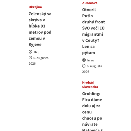
Z Domova
Ukrajina
Otvoril
Zelenský sa
Putin
skrýva v
druhý front
hĺbke 93
ŠVO voči EÚ
metrov pod
migrantmi
zemou v
v Ceuty?
Kyjeve
Len sa
JNS
pýtam
6. augusta
ferro
2026
6. augusta
2026
Hrobári
Slovenska
Grohling:
Fica dáme
dolu aj za
cenu
chaosu po
návrate
Matoviča k