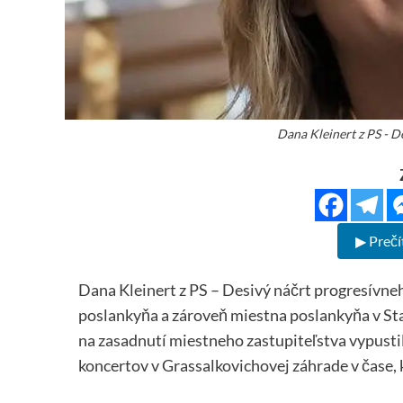
Dana Kleinert z PS - D
▶ Prečí
Dana Kleinert z PS – Desivý náčrt progresívn
poslankyňa a zároveň miestna poslankyňa v St
na zasadnutí miestneho zastupiteľstva vypustil
koncertov v Grassalkovichovej záhrade v čase, k