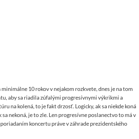
h minimálne 10 rokov v nejakom rozkvete, dnes je na tom
tu, aby sa riadila zúfalými progresívnymi výkrikmi a
úru na kolená, to je fakt drzosť. Logicky, ak sa niekde koná
 sa nekoná, je to zle. Len progresívne poslanectvo to má v
usporiadaním koncertu práve v záhrade prezidentského