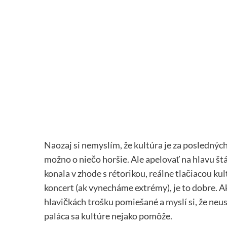
Naozaj si nemyslím, že kultúra je za poslednýc
možno o niečo horšie. Ale apelovať na hlavu štá
konala v zhode s rétorikou, reálne tlačiacou kult
koncert (ak vynecháme extrémy), je to dobre. Ak
hlavičkách trošku pomiešané a myslí si, že ne
paláca sa kultúre nejako pomôže.