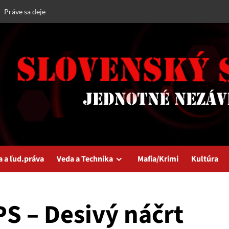
Práve sa deje
a a ľud.práva
Veda a Technika
Mafia/Krimi
Kultúra
PS – Desivý náčrt