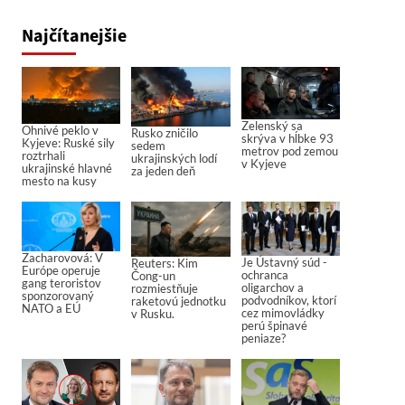
Najčítanejšie
Zelenský sa
Ohnivé peklo v
Rusko zničilo
skrýva v hĺbke 93
Kyjeve: Ruské sily
sedem
metrov pod zemou
roztrhali
ukrajinských lodí
v Kyjeve
ukrajinské hlavné
za jeden deň
mesto na kusy
Zacharovová: V
Je Ústavný súd -
Reuters: Kim
Európe operuje
ochranca
Čong-un
gang teroristov
oligarchov a
rozmiestňuje
sponzorovaný
podvodníkov, ktorí
raketovú jednotku
NATO a EÚ
cez mimovládky
v Rusku.
perú špinavé
peniaze?