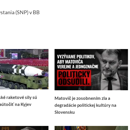
stania (SNP) v BB
ké raketové sily sú
Matovič je zosobnením zla a
aútočiť na Kyjev
degradácie politickej kultúry na
Slovensku