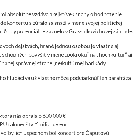
mi absolútne vzdáva akejkoľvek snahy o hodnotenie
e koncertu a zúfalo sa snaží v mene svojej politickej
k, čo by potenciálne zaznelo v Grassalkovichovej záhrade.
dvoch dejstvách, hrané jednou osobou je vlastne aj
, schopných povýšiť v mene „pokroku“ na „hochkultur“ aj
na tej správnej strane (ne)kultúrnej barikády.
ho hlupáctva už vlastne môže podčiarknúť len parafráza
ktorá nás obrala o 600 000 €
 FPU takmer štvrť miliardy eur!
 voľby, ich úspechom bol koncert pre Čaputovú