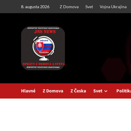
Skip
8. augusta 2026
Z Domova
Svet
Vojna Ukrajina
to
content
Hlavné
Z Domova
Z Česka
Svet
Politik