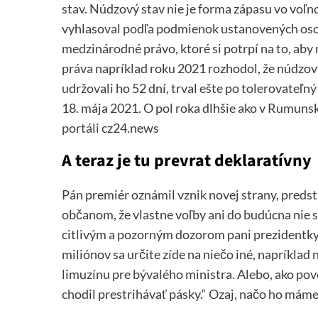
stav. Núdzový stav nie je forma zápasu vo voľn
vyhlasoval podľa podmienok ustanovených oso
medzinárodné právo, ktoré si potrpí na to, aby 
práva napríklad roku 2021 rozhodol, že núdzový
udržovali ho 52 dní, trval ešte po tolerovateľn
18. má­ja 2021. O pol roka dlhšie ako v Rumuns
portáli
cz24.news
A teraz je tu prevrat deklaratívny
Pán premiér oznámil vznik novej strany, predsta
občanom, že vlastne voľby ani do budúcna nie sú
citlivým a pozorným dozorom pani prezidentky. 
miliónov sa určite zíde na niečo iné, napríklad
limuzínu pre bývalého ministra. Alebo, ako po
chodil prestrihávať pásky.“ Ozaj, načo ho mám