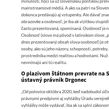
minulosti, hoci sa už slovenskou politikou prelie
mainstreamové médiá. A ako sa patrí na Slove
dokonca predávajú aj vstupenky. Ale dávať zna
obrazovke a osobnosť, je iba ak vizitkou stupidi
často prezentovaná, spomínaná. Osobnosť je ni
Osobnosť (slovo má pôvod v latinskom slove „p
dnes prezentovaný obsah slova osobnosť) je otv
osoby, ako sú jeho názory, schopnosti, potreby
prostredníka medzi realitou a hodnotami. Nuž a
nevnímajú ani tú realitu.
O plazivom štátnom prevrate na S
ústavný právnik Drgonec
„Od polovice októbra 2020, keď nadobudol účin
právnymi predpismi aj vyhlášky Úradu verejnéh
vyhlášky môže vydávať, iba ak sa splní zákon