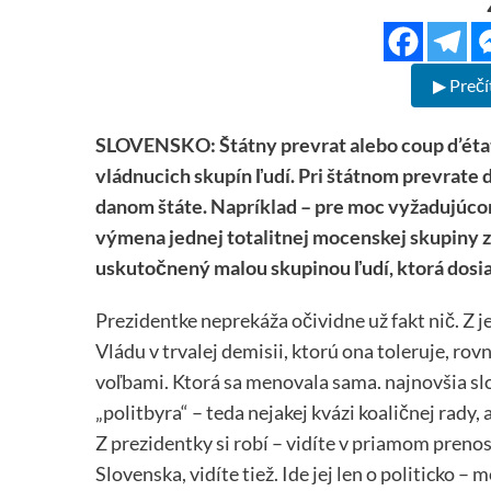
▶ Prečí
SLOVENSKO: Štátny prevrat alebo coup d’état 
vládnucich skupín ľudí. Pri štátnom prevrate 
danom štáte. Napríklad – pre moc vyžadujúco
výmena jednej totalitnej mocenskej skupiny z
uskutočnený malou skupinou ľudí, ktorá dosi
Prezidentke neprekáža očividne už fakt nič. Z j
Vládu v trvalej demisii, ktorú ona toleruje, rov
voľbami. Ktorá sa menovala sama. najnovšia s
„politbyra“ – teda nejakej kvázi koaličnej rady,
Z prezidentky si robí – vidíte v priamom prenos
Slovenska, vidíte tiež. Ide jej len o politicko –