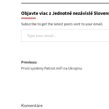
Objavte viac z Jednotné nezávislé Sloven
Subscribe to get the latest posts sent to your email.
Type your email…
Post
Previous:
První systémy Patriot míří na Ukrajinu
navigation
Komentáre