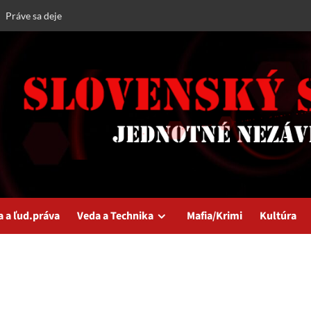
Práve sa deje
a a ľud.práva
Veda a Technika
Mafia/Krimi
Kultúra