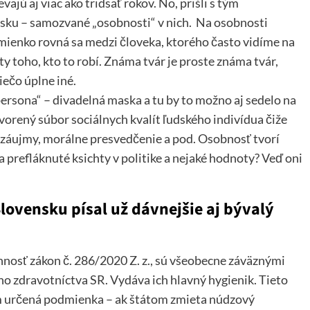
vajú aj viac ako tridsať rokov. No, prišli s tým
nsku – samozvané „osobnosti“ v nich. Na osobnosti
mienko rovná sa medzi človeka, ktorého často vidíme na
ty toho, kto to robí. Známa tvár je proste známa tvár,
ečo úplne iné.
ersona“ – divadelná maska a tu by to možno aj sedelo na
orený súbor sociálnych kvalít ľudského indivídua čiže
, záujmy, morálne presvedčenie a pod. Osobnosť tvorí
 prefláknuté ksichty v politike a nejaké hodnoty? Veď oni
lovensku písal už dávnejšie aj bývalý
nosť zákon č. 286/2020 Z. z., sú všeobecne záväznými
o zdravotníctva SR. Vydáva ich hlavný hygienik. Tieto
om určená podmienka – ak štátom zmieta núdzový