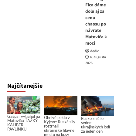
Fica dáme
dolu aj za
cenu
chaosu po
návrate
Matoviča k
moci
dedic
6. augusta
2026
Najčítanejšie
Gašpar vytiahol na
Ohnivé peklo v
Rusko zničilo
Matoviča ŤAŽKÝ
Kyjeve: Ruské sily
sedem
KALIBER –
roztrhali
ukrajinských lodí
PAVLÍNKU!
ukrajinské hlavné
za jeden deň
mesto na kusy