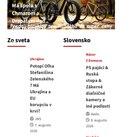
Má spolu s
Chmarom a
Drapatým nad
čím rozmýšľať
medvedar
Zo sveta
Slovensko
8. augusta 2026
Názor
Ukrajina
Z Domova
Potopí Oľha
PS pajáci &
Stefanišina
Ruská
Zelenského
stopa &
? Má
Zákerné
Ukrajina a
diaľničné
EU
kamery a
korupciu v
iné podlosti
krvi?
dedic
JNS
8. augusta
7. augusta
2026
2026