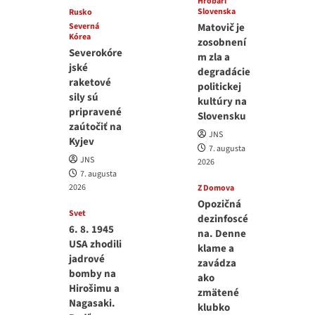
Hrobári
Slovenska
Rusko
Severná
Matovič je
Kórea
zosobnení
Severokóre
m zla a
jské
degradácie
raketové
politickej
sily sú
kultúry na
pripravené
Slovensku
zaútočiť na
JNS
Kyjev
7. augusta
JNS
2026
7. augusta
2026
Z Domova
Opozičná
Svet
dezinfoscé
6. 8. 1945
na. Denne
USA zhodili
klame a
jadrové
zavádza
bomby na
ako
Hirošimu a
zmätené
Nagasaki.
klubko