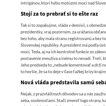
intrigánov, ktorí hýbu motúzmi moci nad Slov
Stojí za to prebrať si to ešte raz
Tak si to zopakujme, vláda v demisii, s obme
prezidentky, vraj pozorným, za urážania občanov
bez toho, aby mala stranu registrovanú a bez t
Slovenskej republiky. A prezident má podľa ús
moci. Teda, aj na ich kontrolné funkcie zo záko
postavenie zneužíva a inému to nevadí. Tretí,
Jeho predseda to „nebude komentovať a drží no
to horšie, že sa to deje v čase ťažkej krízy kr
Nová vláda predstavila samú seba
Nejak, z prazvláštnych dôvodov sa u nás zaužíva
seba, osobnosťami. Stačí zmeniť logo strany, kab