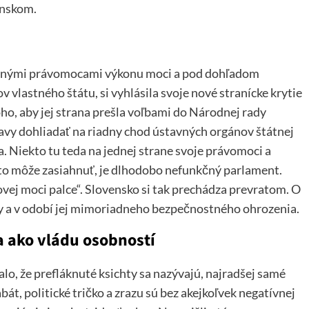
enskom.
dzenými právomocami výkonu moci a pod dohľadom
 vlastného štátu, si vyhlásila svoje nové stranícke krytie
oho, aby jej strana prešla voľbami do Národnej rady
tavy dohliadať na riadny chod ústavných orgánov štátnej
na. Niekto tu teda na jednej strane svoje právomoci a
 kto môže zasiahnuť, je dlhodobo nefunkčný parlament.
vej moci palce“. Slovensko si tak prechádza prevratom. O
ajiny a v odobí jej mimoriadneho bezpečnostného ohrozenia.
 ako vládu osobností
lo, že prefláknuté ksichty sa nazývajú, najradšej samé
át, politické tričko a zrazu sú bez akejkoľvek negatívnej