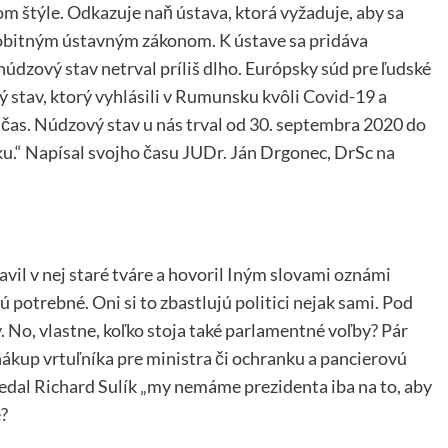
om štýle. Odkazuje naň ústava, ktorá vyžaduje, aby sa
bitným ústavným zákonom. K ústave sa pridáva
núdzový stav netrval príliš dlho. Európsky súd pre ľudské
 stav, ktorý vyhlásili v Rumunsku kvôli Covid-19 a
ý čas. Núdzový stav u nás trval od 30. septembra 2020 do
ku.“ Napísal svojho času JUDr. Ján Drgonec, DrSc
na
vil v nej staré tváre a hovoril Iným slovami oznámi
 potrebné. Oni si to zbastlujú politici nejak sami. Pod
No, vlastne, koľko stoja také parlamentné voľby? Pár
 nákup vrtuľníka pre ministra či ochranku a pancierovú
vedal Richard Sulík „my nemáme prezidenta iba na to, aby
e?