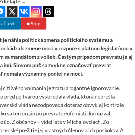
Zdielajte....
tať text
■ Stop
je náhla politická zmena politického systému a
dochádza k zmene moci v rozpore s platnou legislatívou v
m sa mandátom z volieb. Častým prípadom prevratu je aj
a inú. Slovom puč sa zvykne označovať prevrat
aľ nemala významný podiel na moci.
ej citlivého vnímania je zrazu arogantné ignorovanie.
no pred jej tvárou vystriedala vláda, ktorá neprešla
lovenská vláda nezodpovedá doteraz obvyklej kontrole
 ako sa ten orgán po prevrate eufemisticky nazval.
e čo. Z občanov – videli ste v Michalovciach. Zo
 mocenské prežitie jej vlastných členov a ich poskokov. A