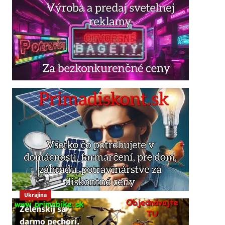
Ukrajina
Zelenskij sa
darmo pechorí.