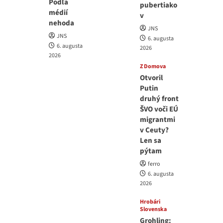
Podľa
pubertiako
médií
v
nehoda
JNS
JNS
6. augusta
6. augusta
2026
2026
Z Domova
Otvoril
Putin
druhý front
ŠVO voči EÚ
migrantmi
v Ceuty?
Len sa
pýtam
ferro
6. augusta
2026
Hrobári
Slovenska
Grohling: