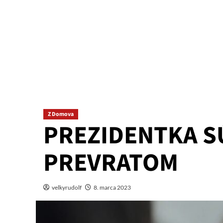
Z Domova
PREZIDENTKA S
PREVRATOM
velkyrudolf
8. marca 2023