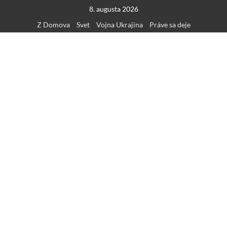
Skip
8. augusta 2026
to
Z Domova
Svet
Vojna Ukrajina
Práve sa deje
content