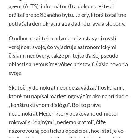
agent (A, TS), informátor (I) a dokonca ešte aj
držiteľ prepožičaného bytu… z éry, ktorá totalitne
potláčala demokraciu a základné práva a slobody.
O odbornosti tejto odvolanej zostavy si myslí
verejnosť svoje, čo vyjadruje astronomickými
číslami nedôvery, takže pri tejto ďalšej pseudo
oblasti sa nemusíme vôbec pristaviť. Čísla hovoria
svoje.
Skutočný demokrat nebude zavádzať floskulami,
ktoré mu napísal marketingový tím ako napríklad o
„konštruktívnom dialógu“. Bol to práve
nedemokrat Heger, ktorý opakovane odmietol
rokovať s údajnými „nedemokratmi“, čiže
názorovou aj politickou opozíciou, hoci štát je vo