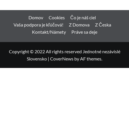
Domov
Cookies
Čo je náš ciel
Vaša podpora je kľúčová!
Z Domova
Z Česka
Kontakt/Námety
Práve sa deje
Copyright © 2022 All rights reserved Jednotné nezávislé
Slovensko
|
CoverNews
by AF themes.