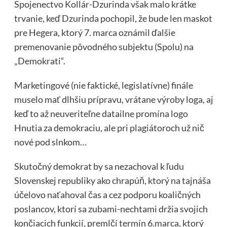
Spojenectvo Kollár-Dzurinda však malo krátke
trvanie, keď Dzurinda pochopil, že bude len maskot
pre Hegera, ktorý 7. marca oznámil ďalšie
premenovanie pôvodného subjektu (Spolu) na
„Demokrati“.
Marketingové (nie faktické, legislatívne) finále
muselo mať dlhšiu prípravu, vrátane výroby loga, aj
keď to až neuveriteľne datailne promína logo
Hnutia za demokraciu, ale pri plagiátoroch už nič
nové pod slnkom…
Skutočný demokrat by sa nezachoval k ľudu
Slovenskej republiky ako chrapúň, ktorý na tajnáša
účelovo naťahoval čas a cez podporu koaličných
poslancov, ktorí sa zubami-nechtami držia svojich
končiacich funkcií, premlčí termín 6.marca, ktorý