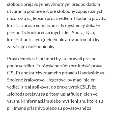
sloboda prejavu je nevyhnutným predpokladom
utvárania podmienok pre slobodný zápas rôznych
názorov a najlepším prostriedkom hľadania pravdy,
ktorá sa prostredníctvom sily myšlienky dokáže
presadiť v konkurencii iných ideí. Áno, aj tých,
ktoré atlantickým (ne)demokratov automaticky
zatvárajú ušné bubienky.
Praví demokrati pri moci by sa správali presne
podľa verdiktu Európskeho súdu pre ľudské práva
(ESĽP) z notoricky známeho prípadu Handyside vs.
Spojené kráľovstvo. Hegerovci by maoi nielen
vedieť, ale aj aplikovať do praxe výrok ESĽP, že
„sloboda prejavu sa pritom uplatňuje nielen vo
vzťahu k informáciám alebo myšlienkam, ktoré sú
prijímané priaznivo alebo sú považované za