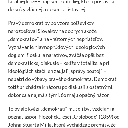
fatálnej kríze – najskôr politickej, ktorá prerástla
do krízy vládnej a dokonca ústavnej.
Pravý demokrat by po vzore boľševikov
nerozdeľoval Slovákov na dobrých akože
„demokratov“ a na vnútorných nepriateľov.
Vyznávanie hlavnoprúdových ideologických
dogiem, floskúl a naratívov, zväčša opäť bez
demokratickej diskusie – keďže v totalite, a pri
ideológiách stačí len zaujať „správy postoj“ –
nepatrí do výbavy pravého demokrata. Demokrat
totiž prichádza k názoru po diskusii s ostatnými,
dokonca a najmä s tými, čo majú opačný názor.
To by ale kvázi „demokrati“ museli byť vzdelaní a
poznať aspoň filozofickú esej „O slobode“ (1859) od
Johna Stuarta Milla, ktorá vychádza z premisy, že