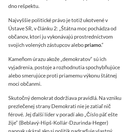
dno rešpektu.
Najvyššie politické právo je totiž ukotvené v
Ústave SR, v článku 2: „Štátna moc pochádza od
občanov, ktorí ju vykonávajú prostredníctvom
svojich volených zástupcov alebo
priamo
.“
Kameňom úrazu akože „demokratov“ sú ich
vyjadrenia, postoje a rozhodnutia spochybňujúce
alebo smerujúce proti priamemu výkonu štátnej
moci občanmi.
Skutočný demokrat dodržiava pravidlá. Na vzniku
prezlečenej strany Demokrati nie je zatiaľ nič
férové. Jej ďalší líder v poradí ako „Číslo päť ešte
žije“ (Beblavý-Hipš-Kollár-Dzurinda-Heger)
naopak ukázal ako si politik nadraďuje vlastný