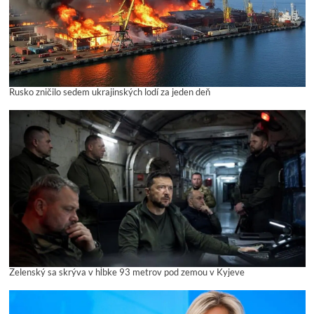
Rusko zničilo sedem ukrajinských lodí za jeden deň
Zelenský sa skrýva v hĺbke 93 metrov pod zemou v Kyjeve