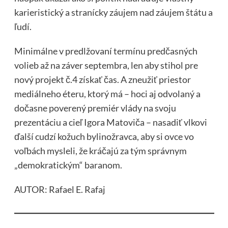
karieristický a stranícky záujem nad záujem štátu a
ľudí.
Minimálne v predlžovaní termínu predčasných
volieb až na záver septembra, len aby stihol pre
nový projekt č.4 získať čas. A zneužiť priestor
mediálneho éteru, ktorý má – hoci aj odvolaný a
dočasne poverený premiér vlády na svoju
prezentáciu a cieľ Igora Matoviča – nasadiť vlkovi
ďalší cudzí kožuch bylinožravca, aby si ovce vo
voľbách mysleli, že kráčajú za tým správnym
„demokratickým“ baranom.
AUTOR: Rafael E. Rafaj