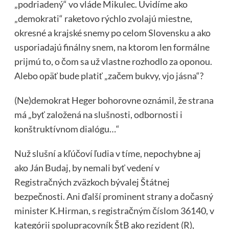
„podriadený“ vo vláde Mikulec. Uvidíme ako
„demokrati“ raketovo rýchlo zvolajú miestne,
okresné a krajské snemy po celom Slovensku a ako
usporiadajú finálny snem, na ktorom len formálne
prijmú to, o čom sa už vlastne rozhodlo za oponou.
Alebo opäť bude platiť „začem bukvy, vjo jásna“?
(Ne)demokrat Heger bohorovne oznámil, že strana
má „byť založená na slušnosti, odbornosti i
konštruktívnom dialógu…“
Nuž slušní a kľúčoví ľudia v tíme, nepochybne aj
ako Ján Budaj, by nemali byť vedení v
Registračných zväzkoch bývalej Štátnej
bezpečnosti. Ani ďalší prominent strany a dočasný
minister K.Hirman, s registračným číslom 36140, v
kategórii spolupracovník ŠtB ako rezident (R),