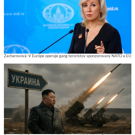
Zacharovová: V Európe operuje gang teroristov sponzorovaný NATO a EÚ