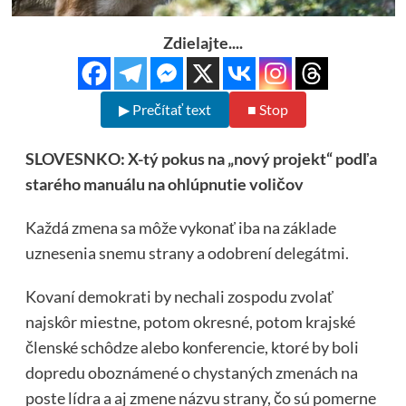
Zdielajte....
▶ Prečítať text
■ Stop
SLOVESNKO: X-tý pokus na „nový projekt“ podľa
starého manuálu na ohlúpnutie voličov
Každá zmena sa môže vykonať iba na základe
uznesenia snemu strany a odobrení delegátmi.
Kovaní demokrati by nechali zospodu zvolať
najskôr miestne, potom okresné, potom krajské
členské schôdze alebo konferencie, ktoré by boli
dopredu oboznámené o chystaných zmenách na
poste lídra a aj zmene názvu strany, čo sú pomerne