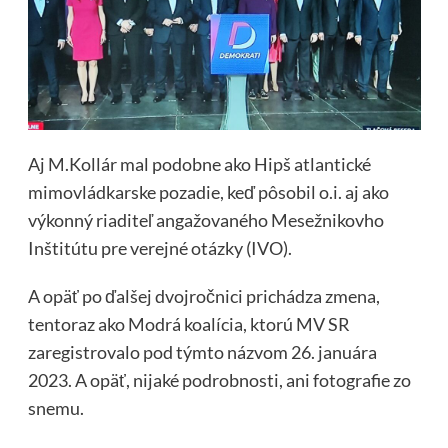
Aj M.Kollár mal podobne ako Hipš atlantické
mimovládkarske pozadie, keď pôsobil o.i. aj ako
výkonný riaditeľ angažovaného Mesežnikovho
Inštitútu pre verejné otázky (IVO).
A opäť po ďalšej dvojročnici prichádza zmena,
tentoraz ako Modrá koalícia, ktorú MV SR
zaregistrovalo pod týmto názvom 26. januára
2023. A opäť, nijaké podrobnosti, ani fotografie zo
snemu.