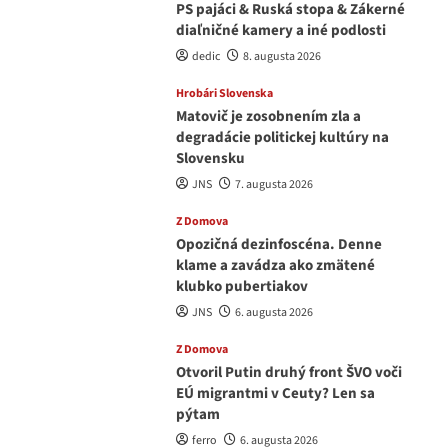
PS pajáci & Ruská stopa & Zákerné
diaľničné kamery a iné podlosti
dedic
8. augusta 2026
Hrobári Slovenska
Matovič je zosobnením zla a
degradácie politickej kultúry na
Slovensku
JNS
7. augusta 2026
Z Domova
Opozičná dezinfoscéna. Denne
klame a zavádza ako zmätené
klubko pubertiakov
JNS
6. augusta 2026
Z Domova
Otvoril Putin druhý front ŠVO voči
EÚ migrantmi v Ceuty? Len sa
pýtam
ferro
6. augusta 2026