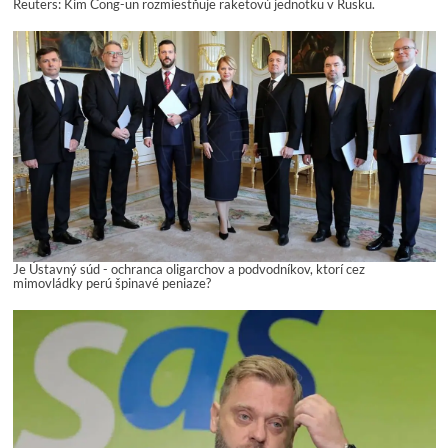
Reuters: Kim Čong-un rozmiestňuje raketovú jednotku v Rusku.
Je Ústavný súd - ochranca oligarchov a podvodníkov, ktorí cez
mimovládky perú špinavé peniaze?