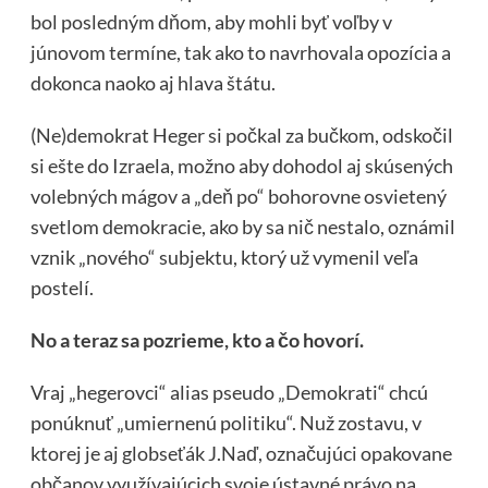
bol posledným dňom, aby mohli byť voľby v
júnovom termíne, tak ako to navrhovala opozícia a
dokonca naoko aj hlava štátu.
(Ne)demokrat Heger si počkal za bučkom, odskočil
si ešte do Izraela, možno aby dohodol aj skúsených
volebných mágov a „deň po“ bohorovne osvietený
svetlom demokracie, ako by sa nič nestalo, oznámil
vznik „nového“ subjektu, ktorý už vymenil veľa
postelí.
No a teraz sa pozrieme, kto a čo hovorí.
Vraj „hegerovci“ alias pseudo „Demokrati“ chcú
ponúknuť „umiernenú politiku“. Nuž zostavu, v
ktorej je aj globseťák J.Naď, označujúci opakovane
občanov využívajúcich svoje ústavné právo na