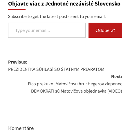
Objavte viac z Jednotné nezávislé Slovensko
Subscribe to get the latest posts sent to your email.
Type your email…
Odoberať
Post
Previous:
PREZIDENTKA SÚHLASÍ SO ŠTÁTNYM PREVRATOM
navigation
Next:
Fico prekukol Matovičovu hru: Hegerov zlepenec
DEMOKRATI sú Matovičova objednávka (VIDEO)
Komentáre