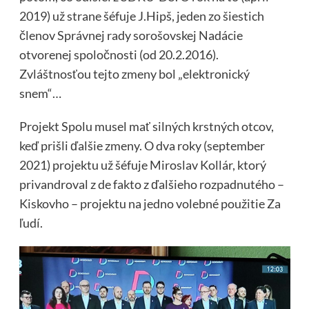
2019) už strane šéfuje J.Hipš, jeden zo šiestich
členov Správnej rady sorošovskej Nadácie
otvorenej spoločnosti (od 20.2.2016).
Zvláštnosťou tejto zmeny bol „elektronický
snem“…
Projekt Spolu musel mať silných krstných otcov,
keď prišli ďalšie zmeny. O dva roky (september
2021) projektu už šéfuje Miroslav Kollár, ktorý
privandroval z de fakto z ďalšieho rozpadnutého –
Kiskovho – projektu na jedno volebné použitie Za
ľudí.