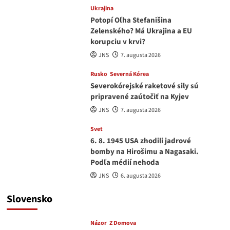
Ukrajina
Potopí Oľha Stefanišina
Zelenského? Má Ukrajina a EU
korupciu v krvi?
JNS
7. augusta 2026
Rusko
Severná Kórea
Severokórejské raketové sily sú
pripravené zaútočiť na Kyjev
JNS
7. augusta 2026
Svet
6. 8. 1945 USA zhodili jadrové
bomby na Hirošimu a Nagasaki.
Podľa médií nehoda
JNS
6. augusta 2026
Slovensko
Názor
Z Domova