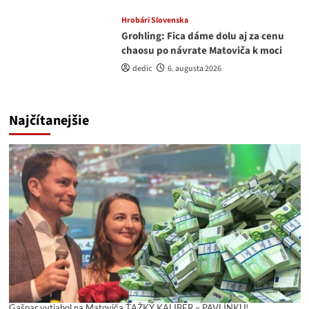
Hrobári Slovenska
Grohling: Fica dáme dolu aj za cenu
chaosu po návrate Matoviča k moci
dedic
6. augusta 2026
Najčítanejšie
Gašpar vytiahol na Matoviča ŤAŽKÝ KALIBER – PAVLÍNKU!