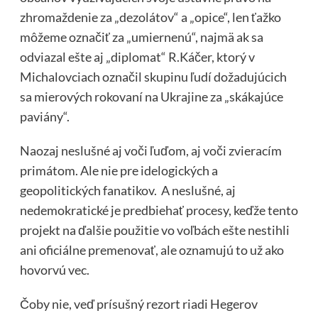
zhromaždenie za „dezolátov“ a „opice“, len ťažko
môžeme označiť za „umiernenú“, najmä ak sa
odviazal ešte aj „diplomat“ R.Káčer, ktorý v
Michalovciach označil skupinu ľudí dožadujúcich
sa mierových rokovaní na Ukrajine za „skákajúce
paviány“.
Naozaj neslušné aj voči ľuďom, aj voči zvieracím
primátom. Ale nie pre idelogických a
geopolitických fanatikov. A neslušné, aj
nedemokratické je predbiehať procesy, keďže tento
projekt na ďalšie použitie vo voľbách ešte nestihli
ani oficiálne premenovať, ale oznamujú to už ako
hovorvú vec.
Čoby nie, veď prísušný rezort riadi Hegerov