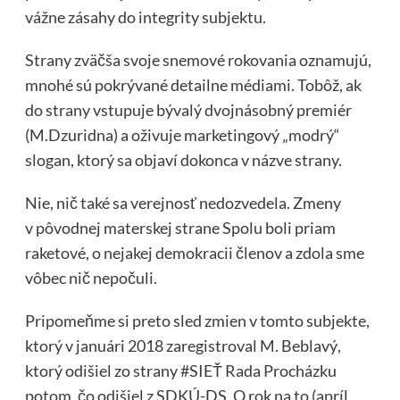
vážne zásahy do integrity subjektu.
Strany zväčša svoje snemové rokovania oznamujú,
mnohé sú pokrývané detailne médiami. Tobôž, ak
do strany vstupuje bývalý dvojnásobný premiér
(M.Dzuridna) a oživuje marketingový „modrý“
slogan, ktorý sa objaví dokonca v názve strany.
Nie, nič také sa verejnosť nedozvedela. Zmeny
v pôvodnej materskej strane Spolu boli priam
raketové, o nejakej demokracii členov a zdola sme
vôbec nič nepočuli.
Pripomeňme si preto sled zmien v tomto subjekte,
ktorý v januári 2018 zaregistroval M. Beblavý,
ktorý odišiel zo strany #SIEŤ Rada Procházku
potom, čo odišiel z SDKÚ-DS. O rok na to (apríl