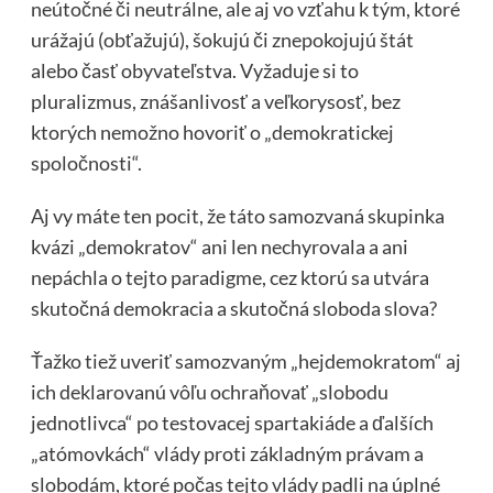
neútočné či neutrálne, ale aj vo vzťahu k tým, ktoré
urážajú (obťažujú), šokujú či znepokojujú štát
alebo časť obyvateľstva. Vyžaduje si to
pluralizmus, znášanlivosť a veľkorysosť, bez
ktorých nemožno hovoriť o „demokratickej
spoločnosti“.
Aj vy máte ten pocit, že táto samozvaná skupinka
kvázi „demokratov“ ani len nechyrovala a ani
nepáchla o tejto paradigme, cez ktorú sa utvára
skutočná demokracia a skutočná sloboda slova?
Ťažko tiež uveriť samozvaným „hejdemokratom“ aj
ich deklarovanú vôľu ochraňovať „slobodu
jednotlivca“ po testovacej spartakiáde a ďalších
„atómovkách“ vlády proti základným právam a
slobodám, ktoré počas tejto vlády padli na úplné