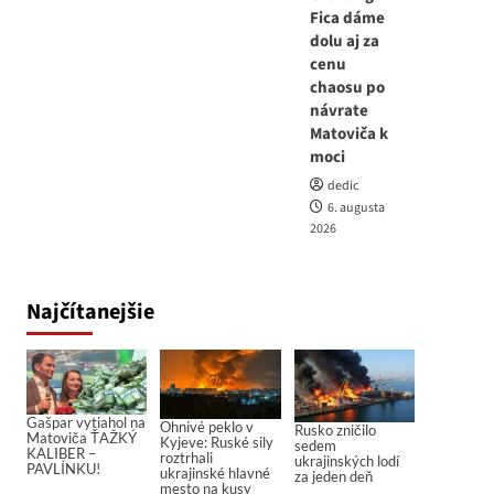
Fica dáme
dolu aj za
cenu
chaosu po
návrate
Matoviča k
moci
dedic
6. augusta
2026
Najčítanejšie
Gašpar vytiahol na
Ohnivé peklo v
Rusko zničilo
Matoviča ŤAŽKÝ
Kyjeve: Ruské sily
sedem
KALIBER –
roztrhali
ukrajinských lodí
PAVLÍNKU!
ukrajinské hlavné
za jeden deň
mesto na kusy