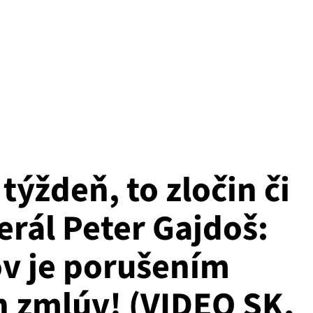
týždeň, to zločin či
erál Peter Gajdoš:
v je porušením
 zmlúv! (VIDEO SK,