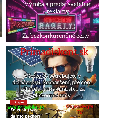
Ukrajina
Zelenskij sa
darmo pechorí.