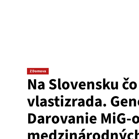
Z Domova
Na Slovensku čo 
vlastizrada. Gen
Darovanie MiG-o
medzinárodných