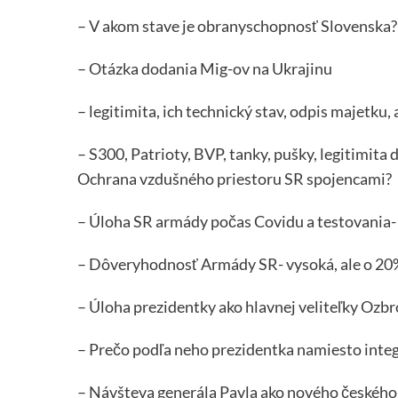
– V akom stave je obranyschopnosť Slovenska?
– Otázka dodania Mig-ov na Ukrajinu
– legitimita, ich technický stav, odpis majetku
– S300, Patrioty, BVP, tanky, pušky, legitimit
Ochrana vzdušného priestoru SR spojencami?
– Úloha SR armády počas Covidu a testovania- 
– Dôveryhodnosť Armády SR- vysoká, ale o 20%
– Úloha prezidentky ako hlavnej veliteľky Ozbr
– Prečo podľa neho prezidentka namiesto integ
– Návšteva generála Pavla ako nového českého 