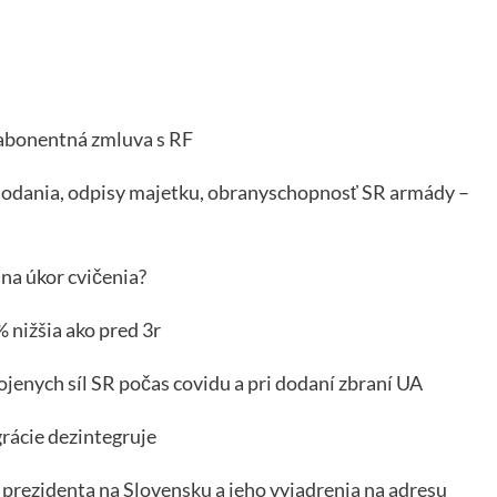
, abonentná zmluva s RF
a dodania, odpisy majetku, obranyschopnosť SR armády –
na úkor cvičenia?
 nižšia ako pred 3r
ojenych síl SR počas covidu a pri dodaní zbraní UA
rácie dezintegruje
prezidenta na Slovensku a jeho vyjadrenia na adresu