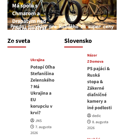
Má spolu s
Chmarom a
Drapatým nad
čím rozmýšľať
medvedar
Zo sveta
Slovensko
8. augusta 2026
Názor
Ukrajina
Z Domova
Potopí Oľha
PS pajáci &
Stefanišina
Ruská
Zelenského
stopa &
? Má
Zákerné
Ukrajina a
diaľničné
EU
kamery a
korupciu v
iné podlosti
krvi?
dedic
JNS
8. augusta
7. augusta
2026
2026