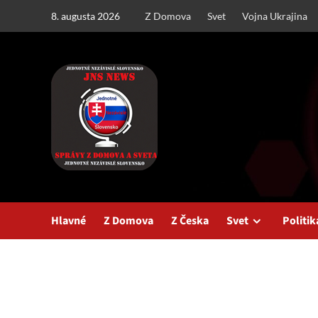
Skip
8. augusta 2026
Z Domova
Svet
Vojna Ukrajina
to
content
Hlavné
Z Domova
Z Česka
Svet
Politik