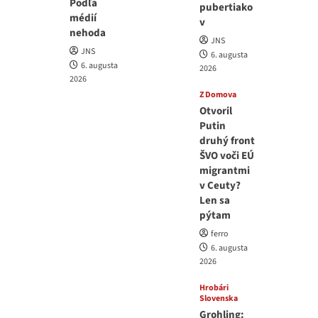
Podľa
pubertiako
médií
v
nehoda
JNS
JNS
6. augusta
6. augusta
2026
2026
Z Domova
Otvoril
Putin
druhý front
ŠVO voči EÚ
migrantmi
v Ceuty?
Len sa
pýtam
ferro
6. augusta
2026
Hrobári
Slovenska
Grohling: