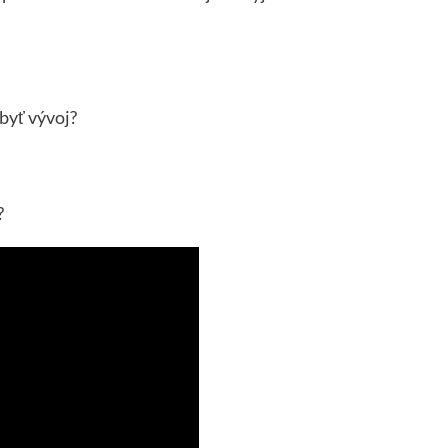
byť vývoj?
?