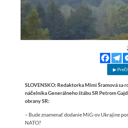
▶ Prečí
SLOVENSKO: Redaktorka Mimi Šramová sa roz
náčelníka Generálneho štábu SR Petrom Gajd
obrany SR:
– Bude znamenať dodanie MiG-ov Ukrajine por
NATO?