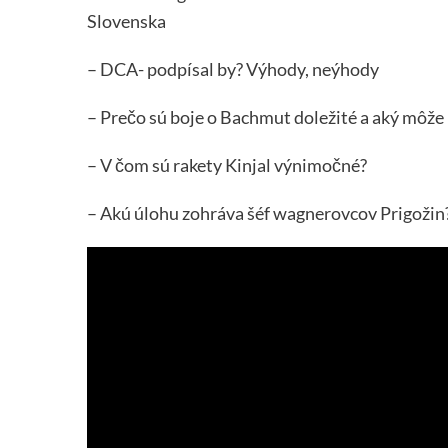
Slovenska
– DCA- podpísal by? Výhody, neýhody
– Prečo sú boje o Bachmut doležité a aký môže 
– V čom sú rakety Kinjal výnimočné?
– Akú úlohu zohráva šéf wagnerovcov Prigožin