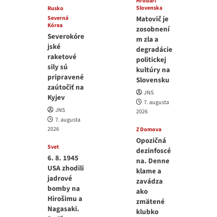
Hrobári
Slovenska
Rusko
Severná
Matovič je
Kórea
zosobnení
Severokóre
m zla a
jské
degradácie
raketové
politickej
sily sú
kultúry na
pripravené
Slovensku
zaútočiť na
JNS
Kyjev
7. augusta
JNS
2026
7. augusta
2026
Z Domova
Opozičná
Svet
dezinfoscé
6. 8. 1945
na. Denne
USA zhodili
klame a
jadrové
zavádza
bomby na
ako
Hirošimu a
zmätené
Nagasaki.
klubko