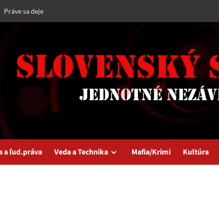
Práve sa deje
a a ľud.práva
Veda a Technika
Mafia/Krimi
Kultúra