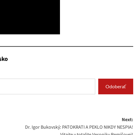
sko
Odoberať
Next:
Dr. Igor Bukovský: PATOKRATI A PEKLO NIKDY NESPIA!
Vitajte v totalite Veroniky Remišovej!