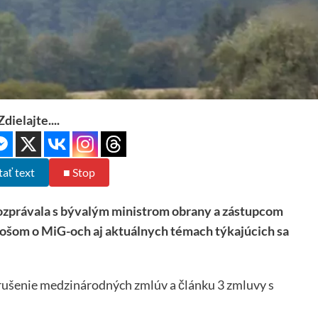
Zdielajte....
tať text
■ Stop
právala s bývalým ministrom obrany a zástupcom
ošom o MiG-och aj aktuálnych témach týkajúcich sa
ušenie medzinárodných zmlúv a článku 3 zmluvy s