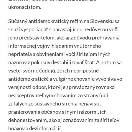
ukronacistom.
Súčasný antidemokratický režim na Slovensku sa
snaží vysporiadať s narastajúcou nedôverou voči
jeho predstaviteľom, ako aj z dôvodu prehrávania
informačnej vojny, hľadaním vnútorného
nepriateľa a obvineniami voči šíriteľom iných
názorov z pokusov destabilizovať štát. A potom sa
všetci svorne čudujú, že ich neprípustné
antidemokratické a vulgárne chovanie vyvoláva vo
verejnosti odpor, ktorý je sprevádzaný rovnako
neakceptovateľným chovaním zo strany ľudí
zúfalých zo sústavného šírenia nenávisti,
pranierovania občanov s inými názormi, ich
dehonestovaním, ako aj označovaním za šíriteľov
hoaxov a dezinformácií.