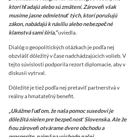
ktorí hľadajú alebo sú zmätení. Zároveň však
musíme jasne odmietnuť tých, ktorí porušujú
zákon, nabádajú k násiliu alebo nebezpečné
klamstvá sami šíria,“
uviedla.
Dialóg o geopolitických otázkach je podľa nej
obzvlášť dôležitý v čase nadchádzajúcich volieb. V
tejto súvislosti podporila rezort diplomacie, aby v
diskusii vytrval.
Dôležité je tiež podľa nej pretaviť partnerstvá v
reálny a hmatateľný benefit.
„Ukážme ľuďom, že naša pomoc susedovi je
dôležitá nielen pre bezpečnosť Slovenska. Ale že
ňou zároveň otvárame dvere obchodu a
prosperite, najmä na východe našej