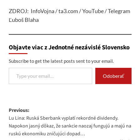
ZDROJ: InfoVojna / ta3.com / YouTube / Telegram
Ľuboš Blaha
Objavte viac z Jednotné nezávislé Slovensko
Subscribe to get the latest posts sent to your email.
Type your email…
Odoberať
Post
Previous:
Lu Lina: Ruská Sberbank vyplatí rekordné dividendy.
navigation
Napokon jasný dôkaz, že sankcie naozaj fungujú a majú na
ruskú ekonomiku zničujúci dopad…