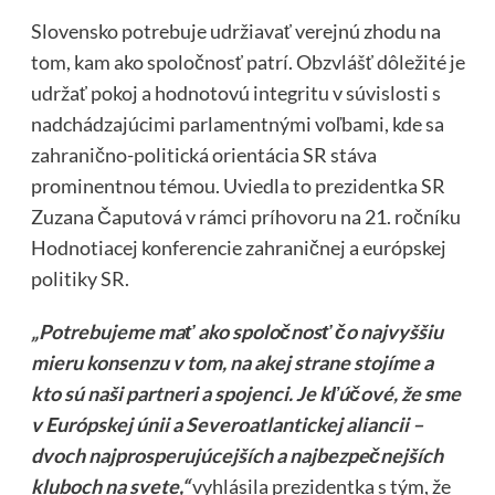
Slovensko potrebuje udržiavať verejnú zhodu na
tom, kam ako spoločnosť patrí. Obzvlášť dôležité je
udržať pokoj a hodnotovú integritu v súvislosti s
nadchádzajúcimi parlamentnými voľbami, kde sa
zahranično-politická orientácia SR stáva
prominentnou témou. Uviedla to prezidentka SR
Zuzana Čaputová v rámci príhovoru na 21. ročníku
Hodnotiacej konferencie zahraničnej a európskej
politiky SR.
„Potrebujeme mať ako spoločnosť čo najvyššiu
mieru konsenzu v tom, na akej strane stojíme a
kto sú naši partneri a spojenci. Je kľúčové, že sme
v Európskej únii a Severoatlantickej aliancii –
dvoch najprosperujúcejších a najbezpečnejších
kluboch na svete,“
vyhlásila prezidentka s tým, že