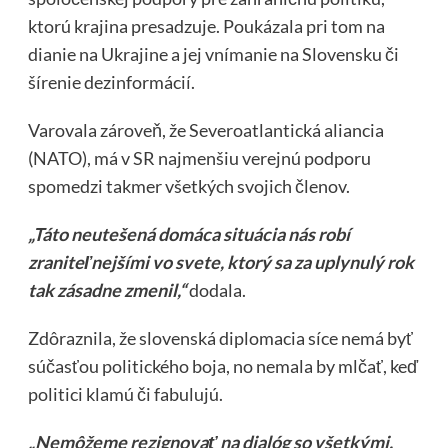
ktorú krajina presadzuje. Poukázala pri tom na
dianie na Ukrajine a jej vnímanie na Slovensku či
šírenie dezinformácií.
Varovala zároveň, že Severoatlantická aliancia
(NATO), má v SR najmenšiu verejnú podporu
spomedzi takmer všetkých svojich členov.
„Táto neutešená domáca situácia nás robí
zraniteľnejšími vo svete, ktorý sa za uplynulý rok
tak zásadne zmenil,“
dodala.
Zdôraznila, že slovenská diplomacia síce nemá byť
súčasťou politického boja, no nemala by mlčať, keď
politici klamú či fabulujú.
„Nemôžeme rezignovať na dialóg so všetkými,