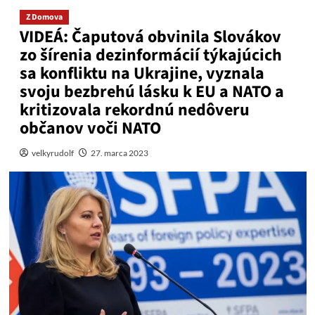
Z Domova
VIDEÁ: Čaputová obvinila Slovákov
zo šírenia dezinformácií týkajúcich
sa konfliktu na Ukrajine, vyznala
svoju bezbrehú lásku k EU a NATO a
kritizovala rekordnú nedôveru
občanov voči NATO
velkyrudolf
27. marca 2023