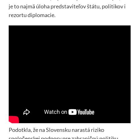
je to najmä úloha predstaviteľov štátu, politikov i
rezortu diplomacie.
Podotkla, že na Slovensku narastá riziko
spoločenskej podpory pre zahraničnú politiku,