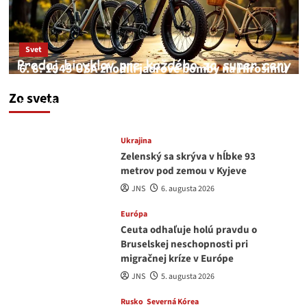
Svet
6. 8. 1945 USA zhodili jadrové bomby na Hirošimu
a Nagasaki. Podľa médií nehoda
Zo sveta
JNS
6. augusta 2026
Ukrajina
Zelenský sa skrýva v hĺbke 93
metrov pod zemou v Kyjeve
JNS
6. augusta 2026
Európa
Ceuta odhaľuje holú pravdu o
Bruselskej neschopnosti pri
migračnej kríze v Európe
JNS
5. augusta 2026
Rusko
Severná Kórea