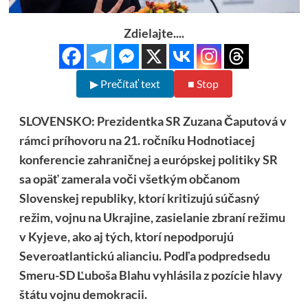
Zdielajte....
▶ Prečítať text
■ Stop
SLOVENSKO: Prezidentka SR Zuzana Čaputová v
rámci príhovoru na 21. ročníku Hodnotiacej
konferencie zahraničnej a európskej politiky SR
sa opäť zamerala voči všetkým občanom
Slovenskej republiky, ktorí kritizujú súčasný
režim, vojnu na Ukrajine, zasielanie zbraní režimu
v Kyjeve, ako aj tých, ktorí nepodporujú
Severoatlantickú alianciu. Podľa podpredsedu
Smeru-SD Ľuboša Blahu vyhlásila z pozície hlavy
štátu vojnu demokracii.