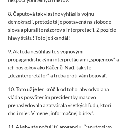
nespochybniteľných faktov.
8. Čaputová tak vlastne vyhlásila vojnu
demokracii, pretože tá je postavená na slobode
slova a pluralite názorov a interpretácii. Z pozície
hlavy štátu! Toto je škandál!
9. Ak teda nesúhlasíte s vojnovými
propagandistickými interpretáciami „spojencov“ a
ich poskokov ako Káčer či Naď, tak ste
„dezinterpretátor“ a treba proti vám bojovať.
10. Toto už je len krôčik od toho, aby odvolaná
vláda s posvätením prezidentky masovo
prenasledovala a zatvárala všetkých ľudu, ktorí
chcú mier. V mene „informačnej búrky“.
11. A keby ste počuli tú aroganciu. Čaputová vo