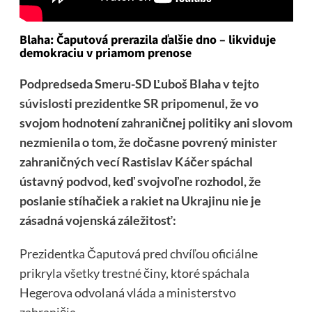
Blaha: Čaputová prerazila ďalšie dno – likviduje
demokraciu v priamom prenose
Podpredseda Smeru-SD Ľuboš Blaha
v tejto
súvislosti prezidentke SR pripomenul
, že vo
svojom hodnotení zahraničnej politiky ani slovom
nezmienila o tom, že dočasne povrený minister
zahraničných vecí Rastislav Káčer spáchal
ústavný podvod, keď svojvoľne rozhodol, že
poslanie stíhačiek a rakiet na Ukrajinu nie je
zásadná vojenská záležitosť:
Prezidentka Čaputová pred chvíľou oficiálne
prikryla všetky trestné činy, ktoré spáchala
Hegerova odvolaná vláda a ministerstvo