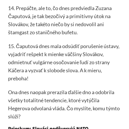
14. Prepáčte, ale to, čo dnes predviedla Zuzana
Čaputová, je tak bezočivý a primitívny útok na
Slovákov, že takéto niečo by si nedovolil ani
štamgast zo staničného bufetu.
15. Čaputová dnes mala odsúdiť porušenie ústavy,
vyjadriť rešpekt k mienke väčšiny Slovákov,
odmietnuť vulgárne osočovanie ľudí zo strany
Káčera a vyzvať k slobode slova. A k mieru,
preboha!
Ona dnes naopak prerazila ďalšie dno a odobrila
všetky totalitné tendencie, ktoré vytýčila
Hegerova odvolaná vláda. Čo myslíte, komu týmto
slúži?
Prieskum: Slováci nedôverujú NATO