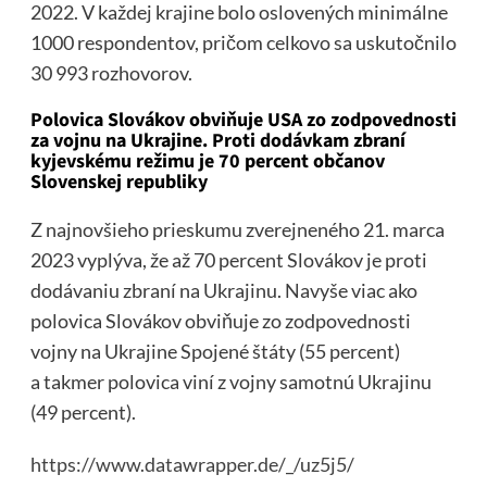
2022. V každej krajine bolo oslovených minimálne
1000 respondentov, pričom celkovo sa uskutočnilo
30 993 rozhovorov.
Polovica Slovákov obviňuje USA zo zodpovednosti
za vojnu na Ukrajine. Proti dodávkam zbraní
kyjevskému režimu je 70 percent občanov
Slovenskej republiky
Z najnovšieho prieskumu zverejneného 21. marca
2023 vyplýva, že až 70 percent Slovákov je proti
dodávaniu zbraní na Ukrajinu. Navyše viac ako
polovica Slovákov obviňuje zo zodpovednosti
vojny na Ukrajine Spojené štáty (55 percent)
a takmer polovica viní z vojny samotnú Ukrajinu
(49 percent).
https://www.datawrapper.de/_/uz5j5/