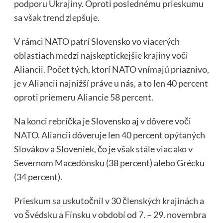
podporu Ukrajiny. Oproti poslednému prieskumu
sa však trend zlepšuje.
V rámci NATO patrí Slovensko vo viacerých
oblastiach medzi najskeptickejšie krajiny voči
Aliancii. Počet tých, ktorí NATO vnímajú priaznivo,
je v Aliancii najnižší práve u nás, a to len 40 percent
oproti priemeru Aliancie 58 percent.
Na konci rebríčka je Slovensko aj v dôvere voči
NATO. Aliancii dôveruje len 40 percent opýtaných
Slovákov a Sloveniek, čo je však stále viac ako v
Severnom Macedónsku (38 percent) alebo Grécku
(34 percent).
Prieskum sa uskutočnil v 30 členských krajinách a
vo Švédsku a Fínsku v období od 7. – 29. novembra