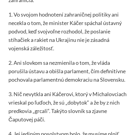
zahraničia.
1. Vo svojom hodnotení zahraničnej politiky ani
necekla o tom, že minister Káčer spáchal ústavný
podvod, keď svojvoľne rozhodol, že poslanie
stíhačiek a rakiet na Ukrajinu nie je zásadná
vojenská záležitosť.
2. Ani slovkom sa nezmienila o tom, že vláda
porušila ústavu a obišla parlament, čím definitívne
pochovala parlamentnú demokraciu na Slovensku.
3. Nič nevytkla ani Káčerovi, ktorý v Michalovciach
vrieskal po ľuďoch, že sú „dobytok“ a že by z nich
predkovia „grcali“. Takýto slovník sa zjavne
Čaputovej páči.
4. Jej jediným posolstvom bolo, že musíme plniť