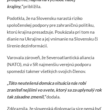
krajiny,“
priblížila.
Podotkla, že na Slovensku narastá riziko
spoločenskej podpory pre zahraničnú politiku,
ktorú krajina presadzuje. Poukázala pri tom na
dianie na Ukrajine a jej vnímanie na Slovensku či
šírenie dezinformácií.
Varovala zároveň, že Severoatlantická aliancia
(NATO), má v SR najmenšiu verejnú podporu
spomedzi takmer všetkých svojich členov.
„Táto neutešená domáca situácia nás robí
zraniteľnejšími vo svete, ktorý sa za uplynulý rok
tak zásadne zmenil,“
dodala.
Zdôraznila, že slovenská diplomacia síce nemá byť