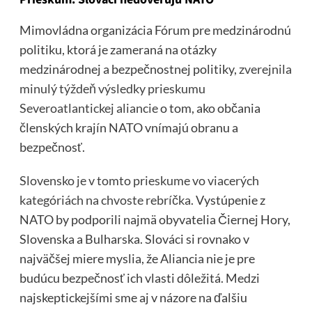
Mimovládna organizácia Fórum pre medzinárodnú
politiku, ktorá je zameraná na otázky
medzinárodnej a bezpečnostnej politiky,
zverejnila
minulý týždeň výsledky prieskumu
Severoatlantickej aliancie
o tom, ako občania
členských krajín NATO vnímajú obranu a
bezpečnosť.
Slovensko je v tomto prieskume vo viacerých
kategóriách na chvoste rebríčka
. Vystúpenie z
NATO by podporili najmä obyvatelia Čiernej Hory,
Slovenska a Bulharska. Slováci si rovnako v
najväčšej miere myslia, že Aliancia nie je pre
budúcu bezpečnosť ich vlasti dôležitá. Medzi
najskeptickejšími sme aj v názore na ďalšiu