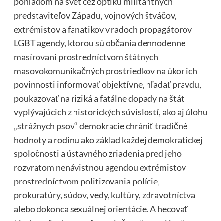
pohľadom na svet cez optiku militantných
predstaviteľov Západu, vojnových štváčov,
extrémistov a fanatikov v radoch propagátorov
LGBT agendy, ktorou sú občania dennodenne
masírovaní prostredníctvom štátnych
masovokomunikačných prostriedkov na úkor ich
povinnosti informovať objektívne, hľadať pravdu,
poukazovať na riziká a fatálne dopady na štát
vyplývajúcich z historických súvislostí, ako aj úlohu
„strážnych psov“ demokracie chrániť tradičné
hodnoty a rodinu ako základ každej demokratickej
spoločnosti a ústavného zriadenia pred jeho
rozvratom nenávistnou agendou extrémistov
prostredníctvom politizovania polície,
prokuratúry, súdov, vedy, kultúry, zdravotníctva
alebo dokonca sexuálnej orientácie. A hecovať