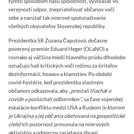
týmto spôsobom našu spoločnosť, vyvolávať vo
verejnosti odpor, znepriateľovať občanov voči
sebe a narúšať tak mierové spolunažívanie
všetkých obyvateľov Slovenskej republiky.
Prezidentka SR Zuzana Čaputová, dočasne
poverený premiér Eduard Heger (OĽaNO) a
rovnako aj väčšina médií hlavného prúdu dlhodobo
označujú ľudí kritických voči režimu za šíriteľov
dezinformácií, hoaxov a klamstiev. Po období
covid-hystérie, keď prezidentka vlastným
občanom odkazovala, aby
„prestali tliachať o
covide a poslúchali odborníkov”
, sa čase vojenskej
eskalácie konfliktu medzi USA a Ruskom
(v ktorom
je Ukrajina a jej občania obetovaná na geopolitické
ciele)
ich pozornosť presunula na mierových
aktivistov a odporcov zasielania zbraní