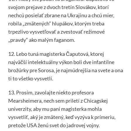
svojom prejave z dvoch tretín Slovákov, ktorí
nechcú posielať zbrane na Ukrajinu a chcú mier,
robila „zmätených“ hlupákov, ktorým treba
trpezlivo vysvetľovať a zvestovať režimové
„pravdy“ ako malým faganom.
12. Lebo tuná magisterka Čaputová, ktorej
najväčší intelektuálny výkon boli dve infantílne
brožúrky pre Sorosa, je najmúdrejšia na svete a ona
ti to všetko vysvetlí.
13. Prosím, zavolajte niekto profesora
Mearsheimera, nech sem priletí z Chicagskej
univerzity, aby mu pani magisterka mohla
vysvetliť, aký je zmätený, keď vyzýva k prímeriu,
pretože USA ženú svet do jadrovej vojny.