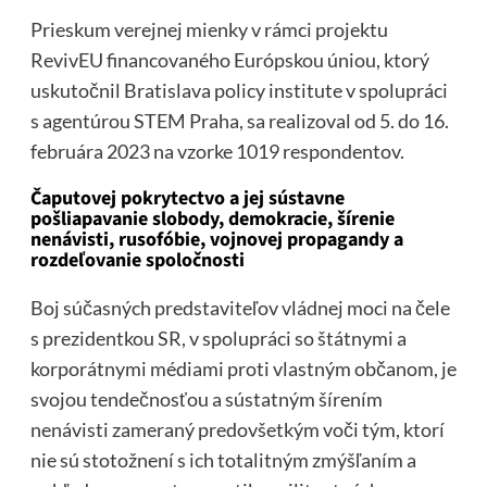
Prieskum verejnej mienky v rámci projektu
RevivEU financovaného Európskou úniou, ktorý
uskutočnil Bratislava policy institute v spolupráci
s agentúrou STEM Praha, sa realizoval od 5. do 16.
februára 2023 na vzorke 1019 respondentov.
Čaputovej pokrytectvo a jej sústavne
pošliapavanie slobody, demokracie, šírenie
nenávisti, rusofóbie, vojnovej propagandy a
rozdeľovanie spoločnosti
Boj súčasných predstaviteľov vládnej moci na čele
s prezidentkou SR, v spolupráci so štátnymi a
korporátnymi médiami proti vlastným občanom, je
svojou tendečnosťou a sústatným šírením
nenávisti zameraný predovšetkým voči tým, ktorí
nie sú stotožnení s ich totalitným zmýšľaním a