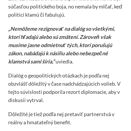
súčasťou politického boja, no nemala by mlčať, keď
politici klamú či fabulujú.
„Nemôžeme rezignovať na dialóg so všetkými,
ktorí hľadajú alebo sú zmätení. Zároveň však
musíme jasne odmietnuť tých, ktorí porušujú
zákon, nabádajú k násiliu alebo nebezpečné
klamstvá sami šíria,“
uviedla.
Dialóg o geopolitických otázkach je podľa nej
obzvlášť dôležitý v čase nadchádzajúcich volieb. V
tejto súvislosti podporila rezort diplomacie, aby v
diskusii vytrval.
Dôležité je tiež podľa nej pretaviť partnerstvá v
reálny a hmatateľný benefit.