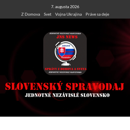
Skip
7. augusta 2026
to
Z Domova
Svet
Vojna Ukrajina
Práve sa deje
content