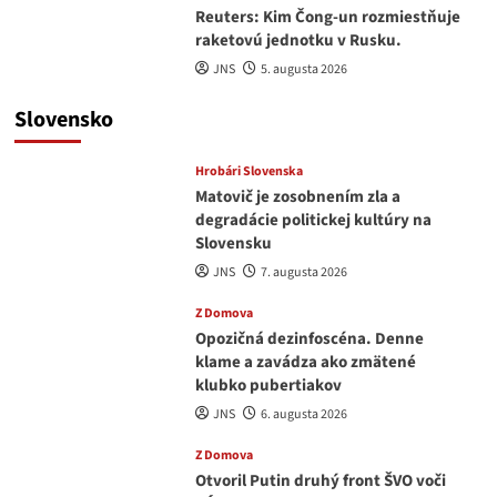
Reuters: Kim Čong-un rozmiestňuje
raketovú jednotku v Rusku.
JNS
5. augusta 2026
Slovensko
Hrobári Slovenska
Matovič je zosobnením zla a
degradácie politickej kultúry na
Slovensku
JNS
7. augusta 2026
Z Domova
Opozičná dezinfoscéna. Denne
klame a zavádza ako zmätené
klubko pubertiakov
JNS
6. augusta 2026
Z Domova
Otvoril Putin druhý front ŠVO voči