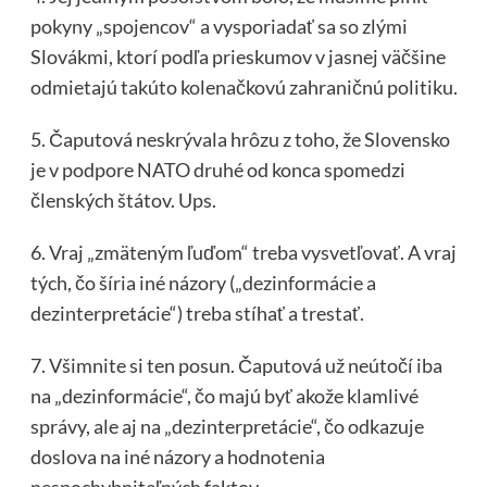
pokyny „spojencov“ a vysporiadať sa so zlými
Slovákmi, ktorí podľa prieskumov v jasnej väčšine
odmietajú takúto kolenačkovú zahraničnú politiku.
5. Čaputová neskrývala hrôzu z toho, že Slovensko
je v podpore NATO druhé od konca spomedzi
členských štátov. Ups.
6. Vraj „zmäteným ľuďom“ treba vysvetľovať. A vraj
tých, čo šíria iné názory („dezinformácie a
dezinterpretácie“) treba stíhať a trestať.
7. Všimnite si ten posun. Čaputová už neútočí iba
na „dezinformácie“, čo majú byť akože klamlivé
správy, ale aj na „dezinterpretácie“, čo odkazuje
doslova na iné názory a hodnotenia