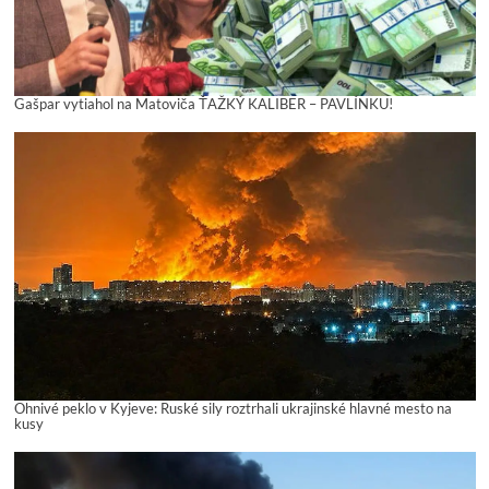
Gašpar vytiahol na Matoviča ŤAŽKÝ KALIBER – PAVLÍNKU!
Ohnivé peklo v Kyjeve: Ruské sily roztrhali ukrajinské hlavné mesto na
kusy