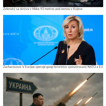
Zelenský sa skrýva v hĺbke 93 metrov pod zemou v Kyjeve
Zacharovová: V Európe operuje gang teroristov sponzorovaný NATO a EÚ