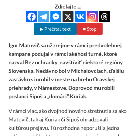
Zdielajte....
▶ Prečítať text
■ Stop
Igor Matovič sa už zrejme v rámci predvolebnej
kampane podujal v rámci akéhosi turné, ktoré
nazval Bez ochranky, navštíviť niektoré regióny
Slovenska. Nedávno bol v Michalovciach, ďalšiu
zastávku si urobil v meste na brehu Oravskej
priehrady, v Námestove. Doprovod mu robili
poslanci Šipoš a „domáci“ Kuriak.
V rámci viac, ako dvojhodinového stretnutia sa ako
Matovič, tak aj Kuriak či Šipoš ohradzovali
kultúrou prejavu. Tú rozhodne neporušila jedna