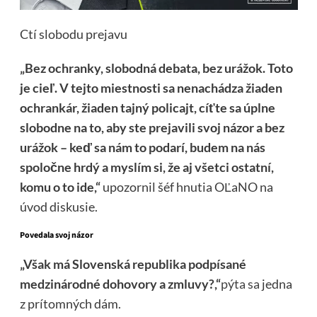
Ctí slobodu prejavu
„Bez ochranky, slobodná debata, bez urážok. Toto
je cieľ. V tejto miestnosti sa nenachádza žiaden
ochrankár, žiaden tajný policajt, cíťte sa úplne
slobodne na to, aby ste prejavili svoj názor a bez
urážok – keď sa nám to podarí, budem na nás
spoločne hrdý a myslím si, že aj všetci ostatní,
komu o to ide,“
upozornil šéf hnutia OĽaNO na
úvod diskusie.
Povedala svoj názor
„Však má Slovenská republika podpísané
medzinárodné dohovory a zmluvy?,“
pýta sa
jedna
z prítomných dám.