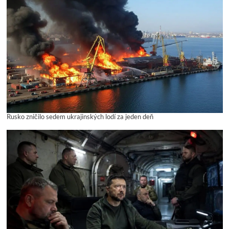
Rusko zničilo sedem ukrajinských lodí za jeden deň