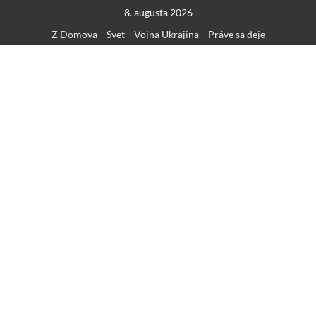
Skip
8. augusta 2026
to
Z Domova
Svet
Vojna Ukrajina
Práve sa deje
content