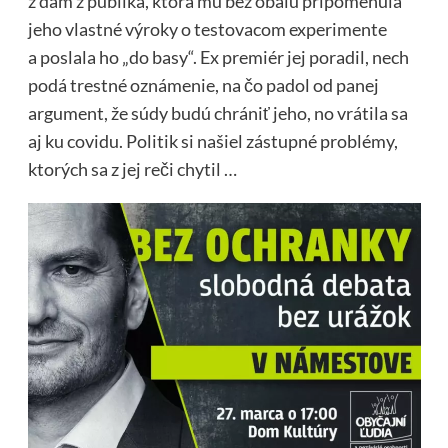
z dám z publika, ktorá mu bez obalu pripomenula
jeho vlastné výroky o testovacom experimente
a poslala ho „do basy“. Ex premiér jej poradil, nech
podá trestné oznámenie, na čo padol od panej
argument, že súdy budú chrániť jeho, no vrátila sa
aj ku covidu. Politik si našiel zástupné problémy,
ktorých sa z jej reči chytil …