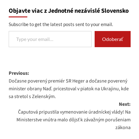
Objavte viac z Jednotné nezávislé Slovensko
Subscribe to get the latest posts sent to your email.
Type your email…
Odoberať
Post
Previous:
Dočasne poverený premiér SR Heger a dočasne poverený
navigation
minister obrany Naď. pricestoval v piatok na Ukrajinu, kde
sa stretol s Zelenským.
Next:
Čaputová pripustila vymenovanie úradníckej vlády! Na
Ministerstve vnútra malo dôjsť k závažným porušeniam
zákona