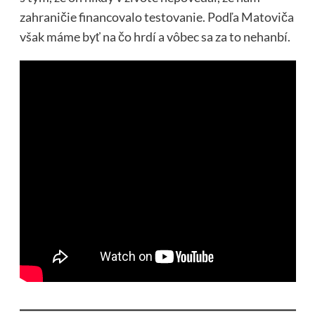
zahraničie financovalo testovanie. Podľa Matoviča
však máme byť na čo hrdí a vôbec sa za to nehanbí.