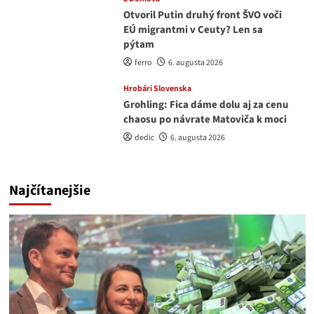
Otvoril Putin druhý front ŠVO voči
EÚ migrantmi v Ceuty? Len sa
pýtam
ferro
6. augusta 2026
Hrobári Slovenska
Grohling: Fica dáme dolu aj za cenu
chaosu po návrate Matoviča k moci
dedic
6. augusta 2026
Najčítanejšie