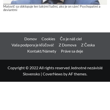
Matovič sa obklopuje len takými ľuďmi, ako je on sám! Psychopatmi a
deviantmi
Domov
Cookies
Čo je náš ciel
Vaša podpora je kľúčová!
Z Domova
Z Česka
Kontakt/Námety
Práve sa deje
Copyright © 2022 All rights reserved Jednotné nezávislé
Slovensko
|
CoverNews
by AF themes.