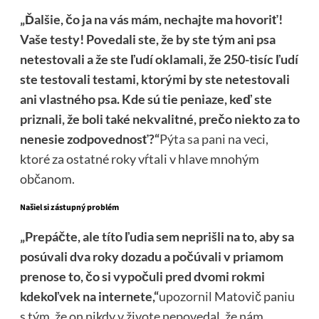
„Ďalšie, čo ja na vás mám, nechajte ma hovoriť!
Vaše testy! Povedali ste, že by ste tým ani psa
netestovali a že ste ľudí oklamali, že 250-tisíc ľudí
ste testovali testami, ktorými by ste netestovali
ani vlastného psa. Kde sú tie peniaze, keď ste
priznali, že boli také nekvalitné, prečo niekto za to
nenesie zodpovednosť?“
Pýta sa pani
na veci,
ktoré za ostatné roky vŕtali v hlave mnohým
občanom.
Našiel si zástupný problém
„Prepáčte, ale títo ľudia sem neprišli na to, aby sa
posúvali dva roky dozadu a počúvali v priamom
prenose to, čo si vypočuli pred dvomi rokmi
kdekoľvek na internete,“
upozornil
Matovič paniu
s tým, že on nikdy v živote nepovedal, že nám