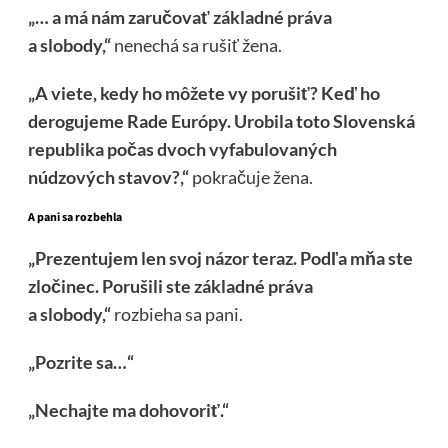
„… a má nám zaručovať základné práva
a slobody,“
nenechá sa rušiť žena.
„A viete, kedy ho môžete vy porušiť? Keď ho
derogujeme Rade Európy. Urobila toto Slovenská
republika počas dvoch vyfabulovaných
núdzových stavov?,“
pokračuje žena.
A pani sa rozbehla
„Prezentujem len svoj názor teraz. Podľa mňa ste
zločinec. Porušili ste základné práva
a slobody,“
rozbieha sa pani.
„Pozrite sa…“
„Nechajte ma dohovoriť.“