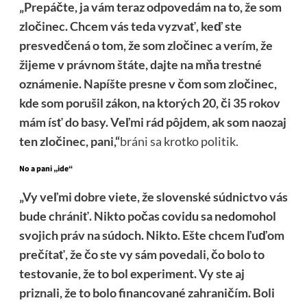
„Prepáčte, ja vám teraz odpovedám na to, že som
zločinec. Chcem vás teda vyzvať, keď ste
presvedčená o tom, že som zločinec a verím, že
žijeme v právnom štáte, dajte na mňa trestné
oznámenie. Napíšte presne v čom som zločinec,
kde som porušil zákon, na ktorých 20, či 35 rokov
mám ísť do basy. Veľmi rád pôjdem, ak som naozaj
ten zločinec, pani,“
bráni sa
krotko politik.
No a pani „ide“
„Vy veľmi dobre viete, že slovenské súdnictvo vás
bude chrániť. Nikto počas covidu sa nedomohol
svojich práv na súdoch. Nikto. Ešte chcem ľuďom
prečítať, že čo ste vy sám povedali, čo bolo to
testovanie, že to bol experiment. Vy ste aj
priznali, že to bolo financované zahraničím. Boli