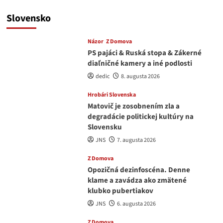
Slovensko
Názor
Z Domova
PS pajáci & Ruská stopa & Zákerné
diaľničné kamery a iné podlosti
dedic
8. augusta 2026
Hrobári Slovenska
Matovič je zosobnením zla a
degradácie politickej kultúry na
Slovensku
JNS
7. augusta 2026
Z Domova
Opozičná dezinfoscéna. Denne
klame a zavádza ako zmätené
klubko pubertiakov
JNS
6. augusta 2026
Z Domova