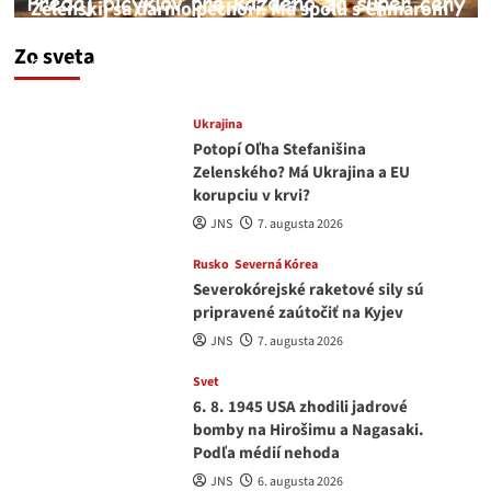
Zelenskij sa darmo pechorí. Má spolu s Chmarom
a Drapatým nad čím rozmýšľať
Zo sveta
medvedar
8. augusta 2026
Ukrajina
Potopí Oľha Stefanišina
Zelenského? Má Ukrajina a EU
korupciu v krvi?
JNS
7. augusta 2026
Rusko
Severná Kórea
Severokórejské raketové sily sú
pripravené zaútočiť na Kyjev
JNS
7. augusta 2026
Svet
6. 8. 1945 USA zhodili jadrové
bomby na Hirošimu a Nagasaki.
Podľa médií nehoda
JNS
6. augusta 2026