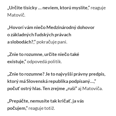
„Určite tisícky … neviem, ktorú myslíte,“
reaguje
Matovič.
„Hovorí vám niečo Medzinárodný dohovor
o základných ľudských právach
a slobodách?,“
pokračuje pani.
„Znie to rozumne, určite niečo také
existuje,“
odpovedá politik.
„Znie to rozumne? Je to najvyšší právny predpis,
ktorý má Slovenská republika podpísaný…,“
počuť ostrý hlas. Ten zrejme „ruší“
aj Matoviča.
„Prepáčte, nemusíte tak kričať, ja vás
počujem,“
reaguje totiž.