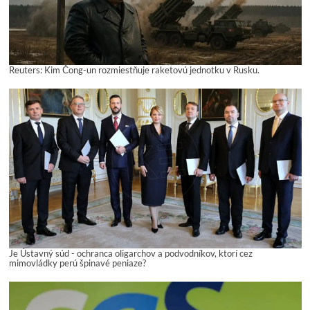
Reuters: Kim Čong-un rozmiestňuje raketovú jednotku v Rusku.
Je Ústavný súd - ochranca oligarchov a podvodníkov, ktorí cez
mimovládky perú špinavé peniaze?