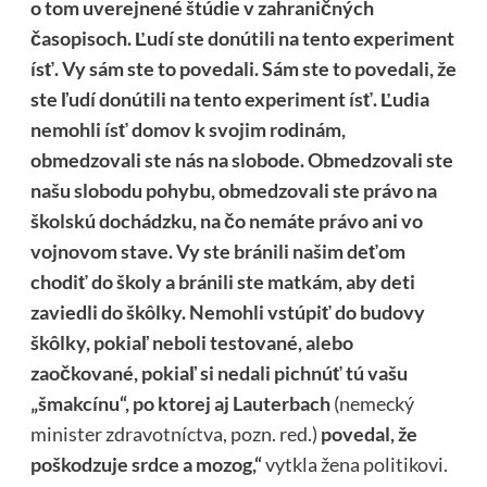
o tom uverejnené štúdie v zahraničných
časopisoch. Ľudí ste donútili na tento experiment
ísť. Vy sám ste to povedali. Sám ste to povedali, že
ste ľudí donútili na tento experiment ísť. Ľudia
nemohli ísť domov k svojim rodinám,
obmedzovali ste nás na slobode. Obmedzovali ste
našu slobodu pohybu, obmedzovali ste právo na
školskú dochádzku, na čo nemáte právo ani vo
vojnovom stave. Vy ste bránili našim deťom
chodiť do školy a bránili ste matkám, aby deti
zaviedli do škôlky. Nemohli vstúpiť do budovy
škôlky, pokiaľ neboli testované, alebo
zaočkované, pokiaľ si nedali pichnúť tú vašu
„šmakcínu“, po ktorej aj Lauterbach
(nemecký
minister zdravotníctva, pozn. red.)
povedal, že
poškodzuje srdce a mozog,“
vytkla žena politikovi.