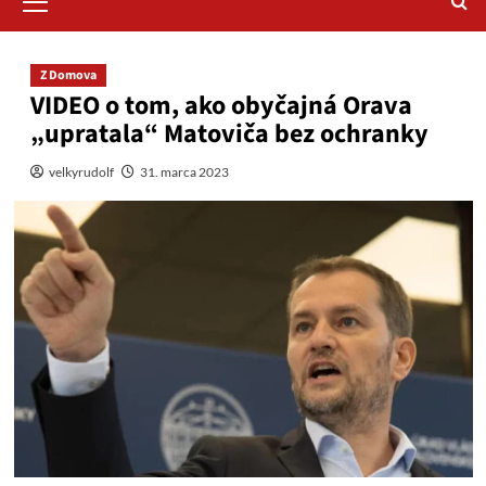
Menu
Z Domova
VIDEO o tom, ako obyčajná Orava
„upratala“ Matoviča bez ochranky
velkyrudolf
31. marca 2023