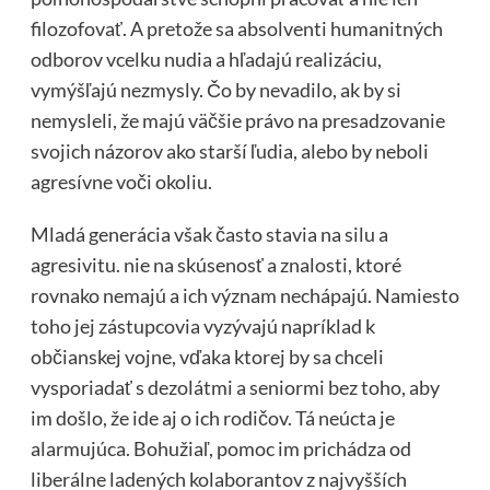
filozofovať. A pretože sa absolventi humanitných
odborov vcelku nudia a hľadajú realizáciu,
vymýšľajú nezmysly. Čo by nevadilo, ak by si
nemysleli, že majú väčšie právo na presadzovanie
svojich názorov ako starší ľudia, alebo by neboli
agresívne voči okoliu.
Mladá generácia však často stavia na silu a
agresivitu. nie na skúsenosť a znalosti, ktoré
rovnako nemajú a ich význam nechápajú. Namiesto
toho jej zástupcovia vyzývajú napríklad k
občianskej vojne, vďaka ktorej by sa chceli
vysporiadať s dezolátmi a seniormi bez toho, aby
im došlo, že ide aj o ich rodičov. Tá neúcta je
alarmujúca. Bohužiaľ, pomoc im prichádza od
liberálne ladených kolaborantov z najvyšších