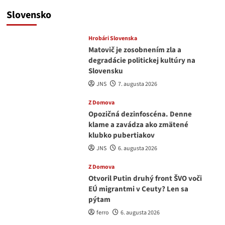
Slovensko
Hrobári Slovenska
Matovič je zosobnením zla a
degradácie politickej kultúry na
Slovensku
JNS
7. augusta 2026
Z Domova
Opozičná dezinfoscéna. Denne
klame a zavádza ako zmätené
klubko pubertiakov
JNS
6. augusta 2026
Z Domova
Otvoril Putin druhý front ŠVO voči
EÚ migrantmi v Ceuty? Len sa
pýtam
ferro
6. augusta 2026