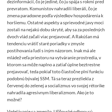
dezinformácií, čo je jediné, čo ju spája s rokmi pred
prevratom. Komunistov nahradili liberáli, čo je
zmena paradoxne podľa výsledkov hospodárenia k
horšiemu. Ostatné aspekty a sprievodné javy moci
zostali na nejakú dobu skryté, aby sa za posledných
dvoch vlád začali viac prejavovať. A Rakúšan má
tendenciu vrátiť staré poriadky v zmysle
postihovania ľudí s iným názorom. Inak má ale
mládež veľa priestoru na vytváranie prostredia, v
ktorom sa môže naplno a zatiaľ úplne beztrestne
prejavovať, teda pokiaľ toto čiastočne plní funkciu
podobnú bývalej SSM. Tá sa teraz prezliekla z
červenej do zelenej a socializmus vo svojej rétorike
nahradila agresívnym liberalizmom. Ako je to
možné?
Vzdelávanie sa zmenilo. Učňovské odbory sú