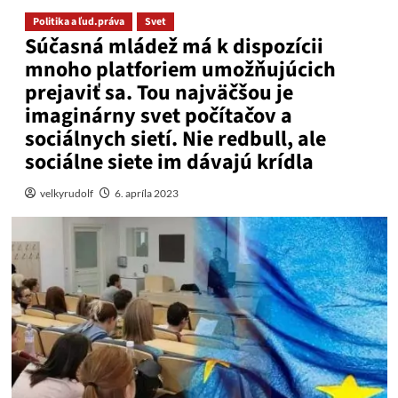
Politika a ľud.práva
Svet
Súčasná mládež má k dispozícii
mnoho platforiem umožňujúcich
prejaviť sa. Tou najväčšou je
imaginárny svet počítačov a
sociálnych sietí. Nie redbull, ale
sociálne siete im dávajú krídla
velkyrudolf
6. apríla 2023