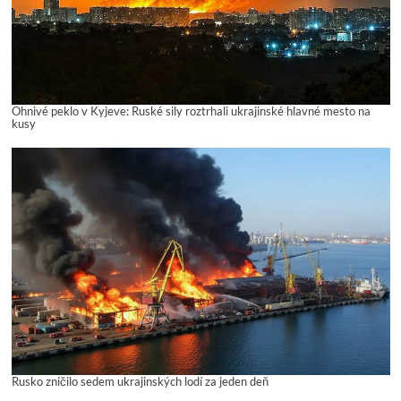
Ohnivé peklo v Kyjeve: Ruské sily roztrhali ukrajinské hlavné mesto na
kusy
Rusko zničilo sedem ukrajinských lodí za jeden deň