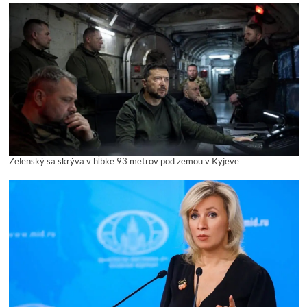
Zelenský sa skrýva v hĺbke 93 metrov pod zemou v Kyjeve