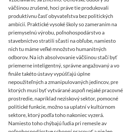
väčšinou zrušené, hoci práve tie produkovali
produktívnu časť obyvateľstva bez politických
ambícií. Praktické vysoké školy so zameraním na
priemyselnú výrobu, poľnohospodárstvo a
stavebníctvo stratili sčasti na obľube, namiesto
nich tu máme veľké množstvo humanitných
odborov. Na ich absolvovanie väčšinou stačí byť
priemerne inteligentný, správne angažovaný a vo
finále takéto ústavy vypúšťajú úplne
nepoužiteľných a zmanipulovaných jedincov, pre
ktorých musí byť vytvárané aspoň nejaké pracovné
prostredie, napríklad neziskový sektor, pomocné
politické funkcie, možno sa uplatní v kultúrnom
sektore, ktorý podľa toho nakoniec vyzerá.
Namiesto toho chýbajú ľudia pri remesle av
poľnohospodárstve schopní pracovať a nie len