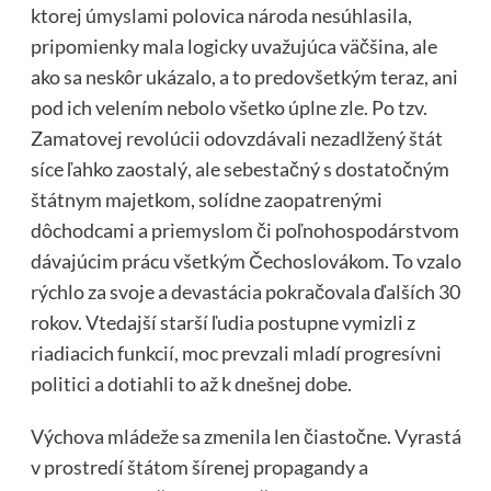
ktorej úmyslami polovica národa nesúhlasila,
pripomienky mala logicky uvažujúca väčšina, ale
ako sa neskôr ukázalo, a to predovšetkým teraz, ani
pod ich velením nebolo všetko úplne zle. Po tzv.
Zamatovej revolúcii odovzdávali nezadlžený štát
síce ľahko zaostalý, ale sebestačný s dostatočným
štátnym majetkom, solídne zaopatrenými
dôchodcami a priemyslom či poľnohospodárstvom
dávajúcim prácu všetkým Čechoslovákom. To vzalo
rýchlo za svoje a devastácia pokračovala ďalších 30
rokov. Vtedajší starší ľudia postupne vymizli z
riadiacich funkcií, moc prevzali mladí progresívni
politici a dotiahli to až k dnešnej dobe.
Výchova mládeže sa zmenila len čiastočne. Vyrastá
v prostredí štátom šírenej propagandy a