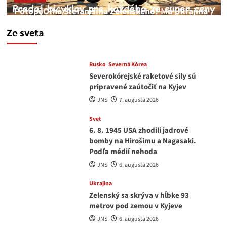
Potopí Oľha Stefanišina Zelenského? Má Ukrajina
a EU korupciu v krvi?
Zo sveta
JNS
7. augusta 2026
Rusko
Severná Kórea
Severokórejské raketové sily sú
pripravené zaútočiť na Kyjev
JNS
7. augusta 2026
Svet
6. 8. 1945 USA zhodili jadrové
bomby na Hirošimu a Nagasaki.
Podľa médií nehoda
JNS
6. augusta 2026
Ukrajina
Zelenský sa skrýva v hĺbke 93
metrov pod zemou v Kyjeve
JNS
6. augusta 2026