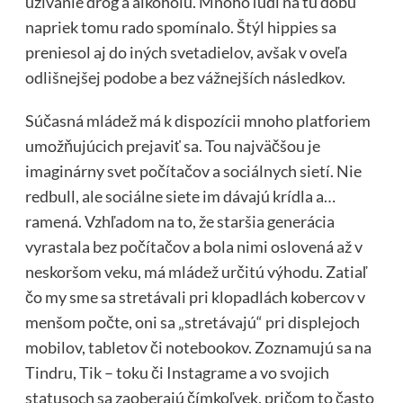
užívanie drog a alkoholu. Mnoho ľudí na tú dobu
napriek tomu rado spomínalo. Štýl hippies sa
preniesol aj do iných svetadielov, avšak v oveľa
odlišnejšej podobe a bez vážnejších následkov.
Súčasná mládež má k dispozícii mnoho platforiem
umožňujúcich prejaviť sa. Tou najväčšou je
imaginárny svet počítačov a sociálnych sietí. Nie
redbull, ale sociálne siete im dávajú krídla a…
ramená. Vzhľadom na to, že staršia generácia
vyrastala bez počítačov a bola nimi oslovená až v
neskoršom veku, má mládež určitú výhodu. Zatiaľ
čo my sme sa stretávali pri klopadlách kobercov v
menšom počte, oni sa „stretávajú“ pri displejoch
mobilov, tabletov či notebookov. Zoznamujú sa na
Tindru, Tik – toku či Instagrame a vo svojich
statusoch sa zaoberajú čímkoľvek, pričom to často