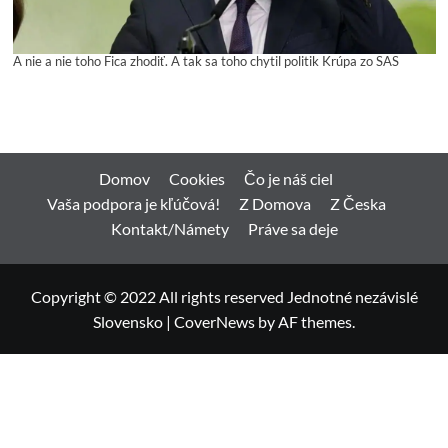
A nie a nie toho Fica zhodiť. A tak sa toho chytil politik Krúpa zo SAS
Domov
Cookies
Čo je náš ciel
Vaša podpora je kľúčová!
Z Domova
Z Česka
Kontakt/Námety
Práve sa deje
Copyright © 2022 All rights reserved Jednotné nezávislé
Slovensko
|
CoverNews
by AF themes.