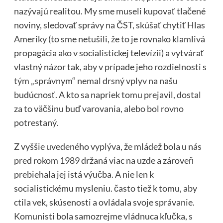
nazývajú realitou. My sme museli kupovať tlačené
noviny, sledovať správy na ČST, skúšať chytiť Hlas
Ameriky (to sme netušili, že to je rovnako klamlivá
propagácia ako v socialistickej televízii) a vytvárať
vlastný názor tak, aby v prípade jeho rozdielnosti s
tým „správnym“ nemal drsný vplyv na našu
budúcnosť. A kto sa napriek tomu prejavil, dostal
za to väčšinu buď varovania, alebo bol rovno
potrestaný.
Z vyššie uvedeného vyplýva, že mládež bola u nás
pred rokom 1989 držaná viac na uzde a zároveň
prebiehala jej istá výučba. A nie len k
socialistickému mysleniu. často tiež k tomu, aby
ctila vek, skúsenosti a ovládala svoje správanie.
Komunisti bola samozrejme vládnuca kľučka, s