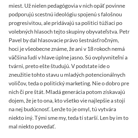
miest. Už nielen pedagógovia v nich opäť povinne
podporujú scestnú ideológiu spojenú s falošnou
progresivitou, ale pridávajú sa politici túžiaci po
volebných hlasoch tejto skupiny obyvateľstva. Petr
Pavel by dal hlasovacie právo šestnásťročným,
hoci je všeobecne známe, že ani v 18 rokoch nemá
väčšina ľudí v hlave úplne jasno. Sú ovplyvniteľní a
tvárni, preto ešte študujú. V podstate ide o
zneužitie tohto stavu u mladých potencionálnych
voličov, teda o politický marketing. Nie o dobro pre
nich či pre štát. Mladá generácia potom získavajú
dojem, že je to ona, kto všetko vie najlepšie a stojí
na nej budúcnosť. Lenže to je omyl, tú vytvára
niekto iný. Tými sme my, teda tí starší. Len by im to
mal niekto povedať.