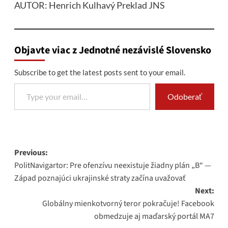
AUTOR: Henrich Kulhavý Preklad JNS
Objavte viac z Jednotné nezávislé Slovensko
Subscribe to get the latest posts sent to your email.
Type your email…
Odoberať
Post
Previous:
PolitNavigartor: Pre ofenzívu neexistuje žiadny plán „B“ —
navigation
Západ poznajúci ukrajinské straty začína uvažovať
Next:
Globálny mienkotvorný teror pokračuje! Facebook
obmedzuje aj maďarský portál MA7