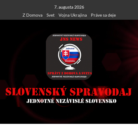
Skip
7. augusta 2026
to
Z Domova
Svet
Vojna Ukrajina
Práve sa deje
content