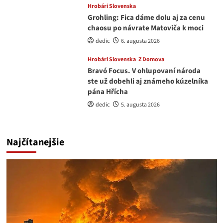
Hrobári Slovenska
Grohling: Fica dáme dolu aj za cenu
chaosu po návrate Matoviča k moci
dedic
6. augusta 2026
Hrobári Slovenska
Z Domova
Bravó Focus. V ohlupovaní národa
ste už dobehli aj známeho kúzelníka
pána Hřícha
dedic
5. augusta 2026
Najčítanejšie