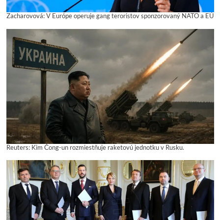
Zacharovová: V Európe operuje gang teroristov sponzorovaný NATO a EÚ
Reuters: Kim Čong-un rozmiestňuje raketovú jednotku v Rusku.