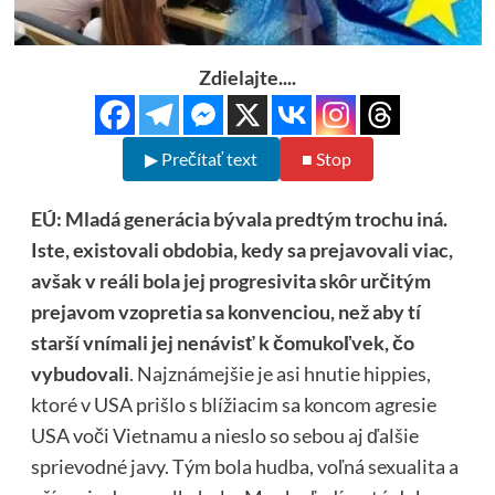
Zdielajte....
▶ Prečítať text
■ Stop
EÚ: Mladá generácia bývala predtým trochu iná.
Iste, existovali obdobia, kedy sa prejavovali viac,
avšak v reáli bola jej progresivita skôr určitým
prejavom vzopretia sa konvenciou, než aby tí
starší vnímali jej nenávisť k čomukoľvek, čo
vybudovali
. Najznámejšie je asi hnutie hippies,
ktoré v USA prišlo s blížiacim sa koncom agresie
USA voči Vietnamu a nieslo so sebou aj ďalšie
sprievodné javy. Tým bola hudba, voľná sexualita a