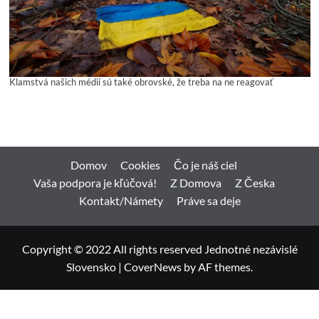
Klamstvá našich médií sú také obrovské, že treba na ne reagovať
Domov
Cookies
Čo je náš ciel
Vaša podpora je kľúčová!
Z Domova
Z Česka
Kontakt/Námety
Práve sa deje
Copyright © 2022 All rights reserved Jednotné nezávislé
Slovensko
|
CoverNews
by AF themes.