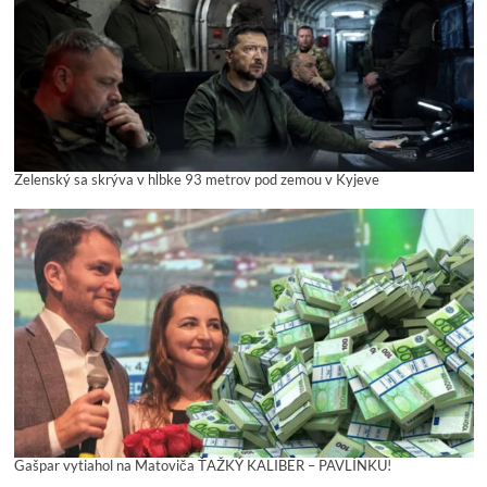
Zelenský sa skrýva v hĺbke 93 metrov pod zemou v Kyjeve
Gašpar vytiahol na Matoviča ŤAŽKÝ KALIBER – PAVLÍNKU!