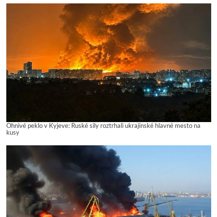
Ohnivé peklo v Kyjeve: Ruské sily roztrhali ukrajinské hlavné mesto na
kusy