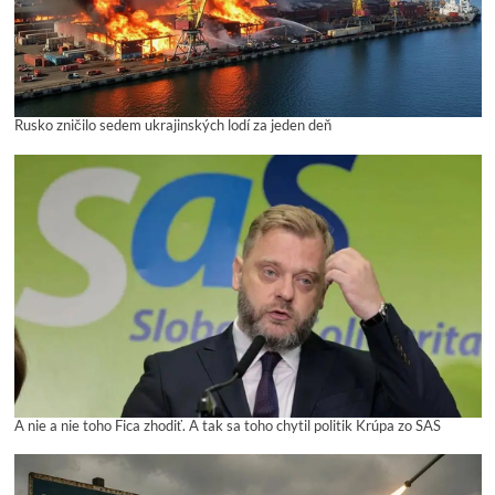
Rusko zničilo sedem ukrajinských lodí za jeden deň
A nie a nie toho Fica zhodiť. A tak sa toho chytil politik Krúpa zo SAS