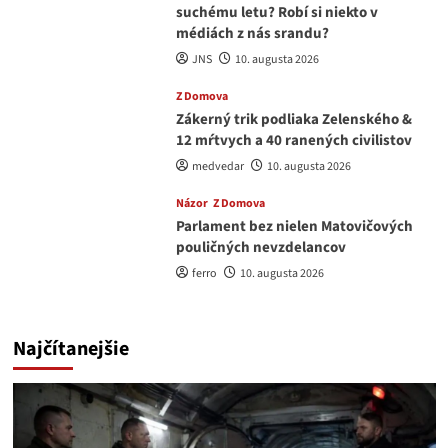
suchému letu? Robí si niekto v
médiách z nás srandu?
JNS
10. augusta 2026
Z Domova
Zákerný trik podliaka Zelenského &
12 mŕtvych a 40 ranených civilistov
medvedar
10. augusta 2026
Názor
Z Domova
Parlament bez nielen Matovičových
pouličných nevzdelancov
ferro
10. augusta 2026
Najčítanejšie