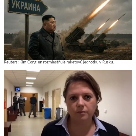
Reuters: Kim Čong-un rozmiestňuje raketovú jednotku v Rusku.