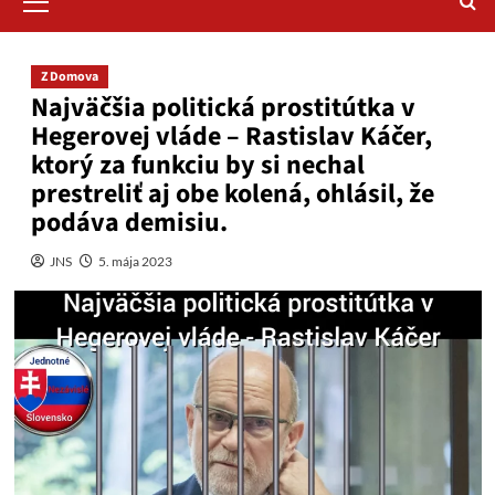
Menu
Z Domova
Najväčšia politická prostitútka v
Hegerovej vláde – Rastislav Káčer,
ktorý za funkciu by si nechal
prestreliť aj obe kolená, ohlásil, že
podáva demisiu.
JNS
5. mája 2023