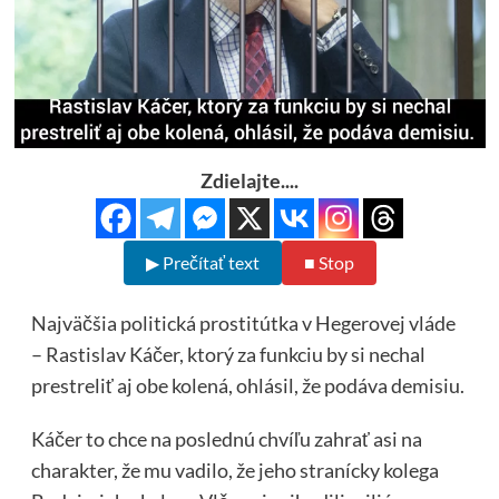
Zdielajte....
▶ Prečítať text
■ Stop
Najväčšia politická prostitútka v Hegerovej vláde
– Rastislav Káčer, ktorý za funkciu by si nechal
prestreliť aj obe kolená, ohlásil, že podáva demisiu.
Káčer to chce na poslednú chvíľu zahrať asi na
charakter, že mu vadilo, že jeho stranícky kolega