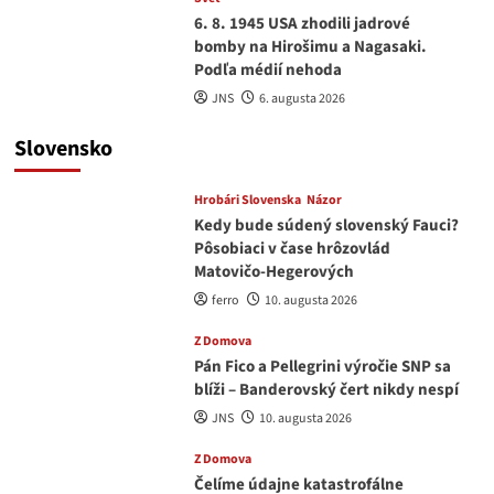
6. 8. 1945 USA zhodili jadrové
bomby na Hirošimu a Nagasaki.
Podľa médií nehoda
JNS
6. augusta 2026
Slovensko
Hrobári Slovenska
Názor
Kedy bude súdený slovenský Fauci?
Pôsobiaci v čase hrôzovlád
Matovičo-Hegerových
ferro
10. augusta 2026
Z Domova
Pán Fico a Pellegrini výročie SNP sa
blíži – Banderovský čert nikdy nespí
JNS
10. augusta 2026
Z Domova
Čelíme údajne katastrofálne