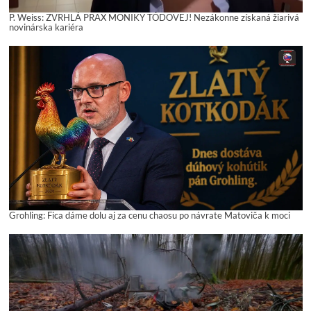
P. Weiss: ZVRHLÁ PRAX MONIKY TÓDOVEJ! Nezákonne získaná žiarivá
novinárska kariéra
Grohling: Fica dáme dolu aj za cenu chaosu po návrate Matoviča k moci