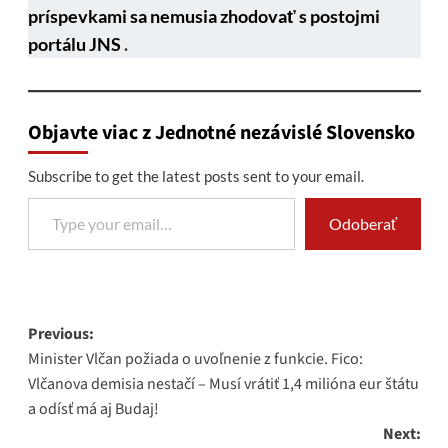
príspevkami sa nemusia zhodovať s postojmi
portálu JNS
.
Objavte viac z Jednotné nezávislé Slovensko
Subscribe to get the latest posts sent to your email.
Type your email…
Odoberať
Post
Previous:
Minister Vlčan požiada o uvoľnenie z funkcie. Fico:
navigation
Vlčanova demisia nestačí – Musí vrátiť 1,4 milióna eur štátu
a odísť má aj Budaj!
Next: