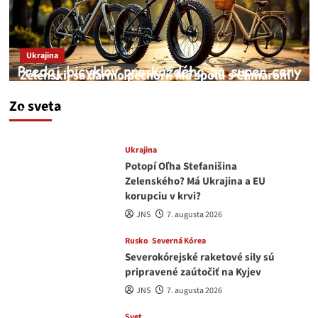
Ukrajina
Zelenskij sa darmo pechorí. Má spolu s Chmarom
a Drapatým nad čím rozmýšľať
Zo sveta
medvedar
8. augusta 2026
Ukrajina
Potopí Oľha Stefanišina
Zelenského? Má Ukrajina a EU
korupciu v krvi?
JNS
7. augusta 2026
Rusko
Severná Kórea
Severokórejské raketové sily sú
pripravené zaútočiť na Kyjev
JNS
7. augusta 2026
Svet