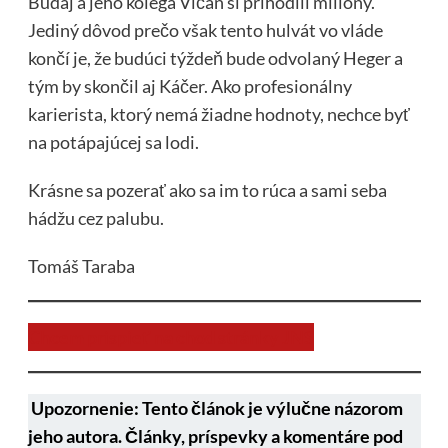
Budaj a jeho kolega Vlčan si prihodili milióny.
Jediný dôvod prečo však tento hulvát vo vláde
končí je, že budúci týždeň bude odvolaný Heger a
tým by skončil aj Káčer. Ako profesionálny
karierista, ktorý nemá žiadne hodnoty, nechce byť
na potápajúcej sa lodi.
Krásne sa pozerať ako sa im to rúca a sami seba
hádžu cez palubu.
Tomáš Taraba
Chcem prispieť na chod stránky JNS
Upozornenie: Tento článok je výlučne názorom
jeho autora. Články, príspevky a komentáre pod